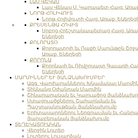
ԼԱՍ ՎԵԿԱՍ
Լաս Վեկաս Ս. Կարապետ Հայց. Առաք
ՆՈՐԹ ՀՈԼԻՎՈՒՏ
Նորթ Հոլիվուտի Հայց. Առաք. Եկեղեց
ՔՐԵՍԵՆԹԱ ՀՈՎԻՏ
Սրբոց Հրեշտակապետաց Հայց. Առա
Եկեղեցի
ՔՈԼՈՐԱՏՕ
Քոլորատոյի եւ Ռաքի Մաունթըն Շրջա
Առաք. Եկեղեցի
ՔՈՐՈՆԱ
Քորոնայի եւ Ռիվըրսայտ Գաւառի Հայ
Եկեղեցի
ՄԱՐՄԻՆՆԵՐ ԵՒ ՅԱՆՁՆԱԽՈՒՄԲԵՐ
Ազգ. Վարժարաններու Խնամակալ Մարմի
Տիկնանց Օժանդակ Մարմին
Շինարարական եւ Կալուածոց Յանձնախո
Ստացուածքներու Շահարկման եւ
Պաշտպանութեան Յանձնախումբ
Երիտասարդներու Ներգրաւման եւ Հանրա
Յարաբերական Յանձնախումբ
ՏԵՂԵԿԱՏՈՒԱԿԱՆ
Վերջին Լուրեր
Լուրերու Լուսարձակ