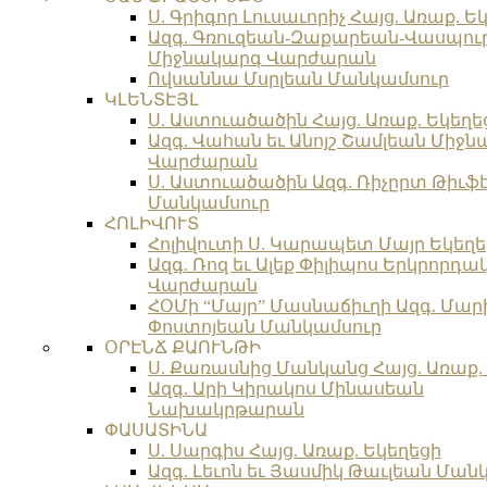
Ս. Գրիգոր Լուսաւորիչ Հայց. Առաք. Ե
Ազգ. Գռուզեան-Զաքարեան-Վասպո
Միջնակարգ Վարժարան
Ովսաննա Մսրլեան Մանկամսուր
ԿԼԵՆՏԷՅԼ
Ս. Աստուածածին Հայց. Առաք. Եկեղե
Ազգ. Վահան եւ Անոյշ Շամլեան Միջ
Վարժարան
Ս. Աստուածածին Ազգ. Ռիչըրտ Թիւֆ
Մանկամսուր
ՀՈԼԻՎՈՒՏ
Հոլիվուտի Ս. Կարապետ Մայր Եկեղե
Ազգ. Ռոզ եւ Ալեք Փիլիպոս Երկրորդ
Վարժարան
ՀՕՄի “Մայր” Մասնաճիւղի Ազգ. Մար
Փոստոյեան Մանկամսուր
ՕՐԷՆՃ ՔԱՈՒՆԹԻ
Ս. Քառասնից Մանկանց Հայց. Առաք.
Ազգ. Արի Կիրակոս Մինասեան
Նախակրթարան
ՓԱՍԱՏԻՆԱ
Ս. Սարգիս Հայց. Առաք. Եկեղեցի
Ազգ. Լեւոն եւ Յասմիկ Թաւլեան Ման