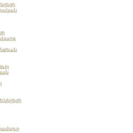
կեղեցի
ւրական
ցի
նակարգ
էնքեան
ցւոյ
ական
ի
 Եկեղեցի
կամսուր