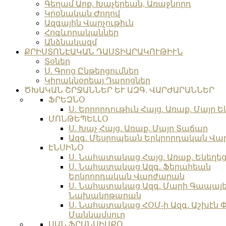
Գեղամ Արք. Խաչերեան, Առաջնորդ
Կրօնական Ժողով
Ազգային Վարչութիւն
Հոգևորականներ
Անձնակազմ
ՔՐԻՍՏՈՆԷԱԿԱՆ ԴԱՍՏԻԱՐԱԿՈՒԹԻՒՆ
Տօներ
Ս. Գրոց Ընթերցումներ
Կիրակնօրեայ Դպրոցներ
ԾԽԱԿԱՆ ՇՐՋԱՆՆԵՐ ԵՒ ԱԶԳ. ՎԱՐԺԱՐԱՆՆԵՐ
ՖՐԵԶՆՕ
Ս. Երրորդութիւն Հայց. Առաք. Մայր Ե
ՄՈՆԹԵՊԵԼԼՕ
Ս. Խաչ Հայց. Առաք. Մայր Տաճար
Ազգ. Մեսրոպեան Երկրորդական Վ
ԷՆՍԻՆՕ
Ս. Նահատակաց Հայց. Առաք. Եկեղե
Ս. Նահատակաց Ազգ. Ֆերահեան
Երկրորդական Վարժարան
Ս. Նահատակաց Ազգ. Մարի Գապայ
Նախակրթարան
Ս. Նահատակաց ՀՕՄ-ի Ազգ. Աշխէն 
Մանկամսուր
ՍԱՆ ՖՐԱՆՍԻՍՔՕ