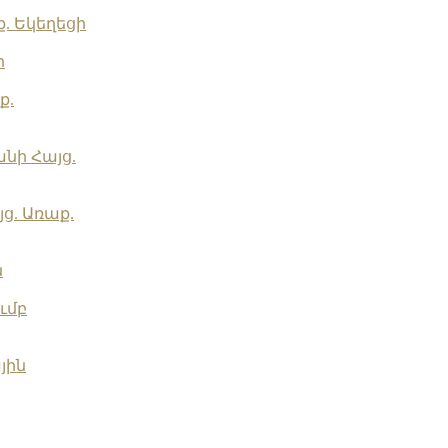
. Եկեղեցի
ի
ք.
նի Հայց.
ց. Առաք.
ն
ւմբ
յին