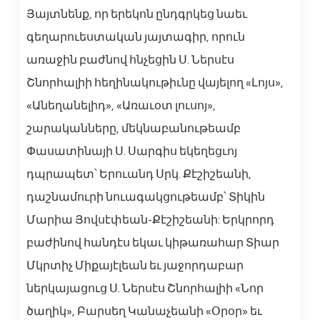
Յայտնենք, որ երեկոն ընդգրկեց նաեւ
գեղարուեստական յայտագիր, որուն
առաջին բաժնով հնչեցին Ս. Ներսէս
Շնորհալիի հեղինակութիւնը վայելող «Լոյս»,
«Անեղանելիդ», «Առաւօտ լուսոյ»,
շարականները, մեկնաբանութեամբ
Փասատինայի Ս. Սարգիս եկեղեցւոյ
դպրապետ՝ Երուանդ Սրկ. Քէշիշեանի,
դաշնամուրի նուագակցութեամբ՝ Տիկին
Մարիա Յովսէփեան-Քէշիշեանի: Երկրորդ
բաժինով հանդէս եկաւ կիթառահար Տիար
Մկրտիչ Միքայէլեան եւ յաջորդաբար
ներկայացուց Ս. Ներսէս Շնորհալիի «Նոր
ծաղիկ», Բարսեղ Կանաչեանի «Օրօր» եւ