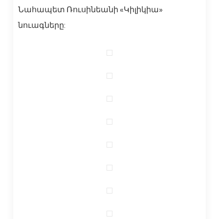
Նահապետ Ռուսինեանի «Կիլիկիա»
նուագները: