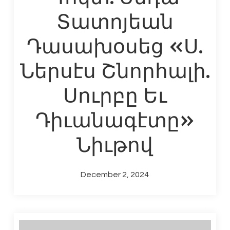
Տատոյեան
Դասախօսեց «Ս.
Ներսէս Շնորհալի.
Սուրբը Եւ
Դիւանագէտը»
Նիւթով
December 2, 2024