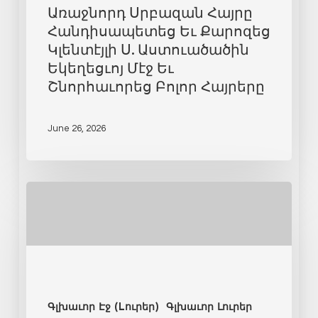
Առաջնորդ Սրբազան Հայրը
Հանդիսապետեց Եւ Քարոզեց
Կլենտէյլի Ս. Աստուածածին
Եկեղեցւոյ Մէջ Եւ
Շնորհաւորեց Բոլոր Հայրերը
June 26, 2026
Գլխաւոր Էջ (Lուրեր)
Գլխաւոր Լուրեր