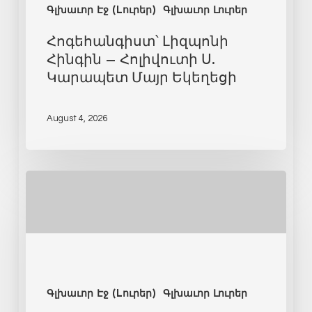
Գլխաւոր Էջ (Lուրեր)
Գլխաւոր Լուրեր
Հոգեհանգիստ՝ Լիզպոնի
Հինգին – Հոլիվուտի Ս.
Կարապետ Մայր Եկեղեցի
August 4, 2026
Գլխաւոր Էջ (Lուրեր)
Գլխաւոր Լուրեր