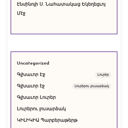
Էնսինոյի Ս. Նահատակաց Եկեղեցւոյ
Մէջ
Uncategorized
Գլխաւոր Էջ
Lուրեր
Գլխաւոր էջ
Լուրերու լուսարձակ
Գլխաւոր Լուրեր
Լուրերու լուսարձակ
ԿԻԼԻԿԻԱ Պարբերաթերթ