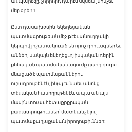
ասպարէզը, չորրորդ դարէն սկսեալ մինչեւ
մեր օրերը:
Ըստ դասախօսին՝ եկեղեցական
պատմագրութեան մէջ թէեւ անուղղակի
կերպով յիշատակուած են որոշ դրուագներ եւ
անձեր, սակայն եկեղեցւոյ իսկական դերին
քննական պատմականացումը ցարդ դուրս
մնացած է պատմաբաններու
ուշադրութենէն, ինչպէս նաեւ անոնց
տեսական հասողութենէն, ապա ան այս
մասին տուաւ հետաքրքրական
բացատրութիւններ՝ մատնանշելով
պատմաքաղաքական իրողութիւններ: