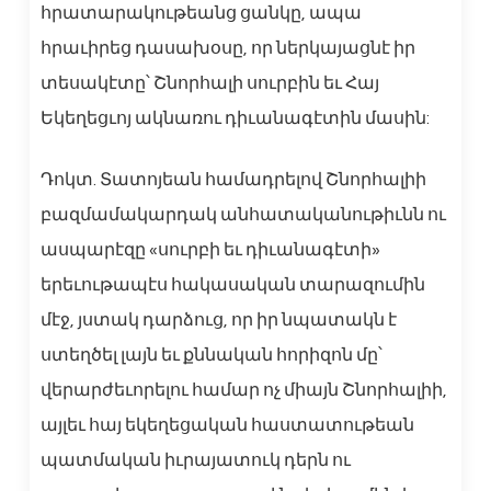
հրատարակութեանց ցանկը, ապա
հրաւիրեց դասախօսը, որ ներկայացնէ իր
տեսակէտը՝ Շնորհալի սուրբին եւ Հայ
Եկեղեցւոյ ակնառու դիւանագէտին մասին:
Դոկտ. Տատոյեան համադրելով Շնորհալիի
բազմամակարդակ անհատականութիւնն ու
ասպարէզը «սուրբի եւ դիւանագէտի»
երեւութապէս հակասական տարազումին
մէջ, յստակ դարձուց, որ իր նպատակն է
ստեղծել լայն եւ քննական հորիզոն մը՝
վերարժեւորելու համար ոչ միայն Շնորհալիի,
այլեւ հայ եկեղեցական հաստատութեան
պատմական իւրայատուկ դերն ու