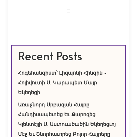
Recent Posts
Հոգեհանգիստ՝ Լիզպոնի Հինգին –
Հոլիվուտի Ս. Կարապետ Մայր
Եկեղեցի
Առաջնորդ Սրբազան Հայրը
Հանդիսապետեց Եւ Քարոզեց
Կլենտէյլի Ս. Աստուածածին Եկեղեցւոյ
Մէջ Եւ Շնորհաւորեց Բոլոր Հայրերը