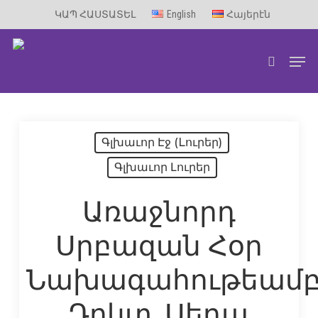
Skip
ԿԱՊ ՀԱՍՏԱՏԵԼ
English
Հայերէն
to
Men
main
search
content
Գլխաւոր Էջ (Lուրեր)
Գլխաւոր Լուրեր
Առաջնորդ
Սրբազան Հօր
Նախագահութեամ
Դոկտ. Սեդա