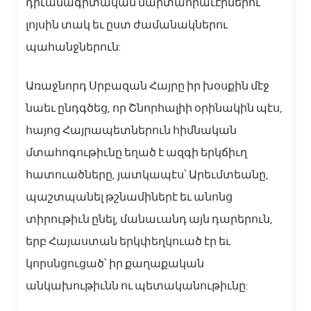
դիւանագիտական մարտահրաւէրներու
լոյսին տակ եւ ըստ ժամանակներու
պահանջներուն:
Առաջնորդ Սրբազան Հայրը իր խօսքին մէջ
նաեւ ընդգծեց, որ Շնորհալիի օրինակին պէս,
հայոց Հայրապետներուն հիմնական
մտահոգութիւնը եղած է ազգի երկճիւղ
հատուածները, յատկապէս՝ Արեւմտեանը,
պաշտպանել թշնամիներէ եւ անոնց
տիրութիւն ընել, մանաւանդ այն դարերուն,
երբ Հայաստան երկփեղկուած էր եւ
կորսնցուցած՝ իր քաղաքական
անկախութիւնն ու պետականութիւնը: