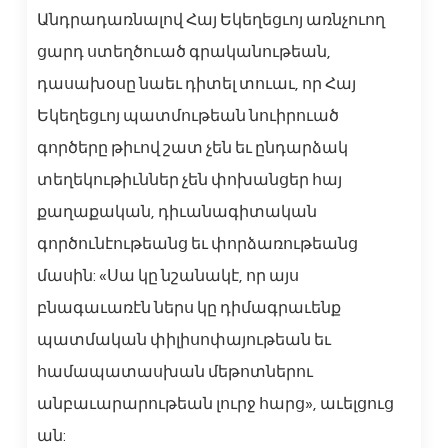
Անդրադառնալով Հայ Եկեղեցւոյ առնչուող
ցարդ ստեղծուած գրականութեան,
դասախօսը նաեւ դիտել տուաւ, որ Հայ
Եկեղեցւոյ պատմութեան նուիրուած
գործերը թիւով շատ չեն եւ ընդարձակ
տեղեկութիւններ չեն փոխանցեր հայ
քաղաքական, դիւանագիտական
գործունէութեանց եւ փորձառութեանց
մասին: «Սա կը նշանակէ, որ այս
բնագաւառէն ներս կը դիմագրաւենք
պատմական փիլիսոփայութեան եւ
համապատասխան մեթոտներու
անբաւարարութեան լուրջ հարց», աւելցուց
ան: