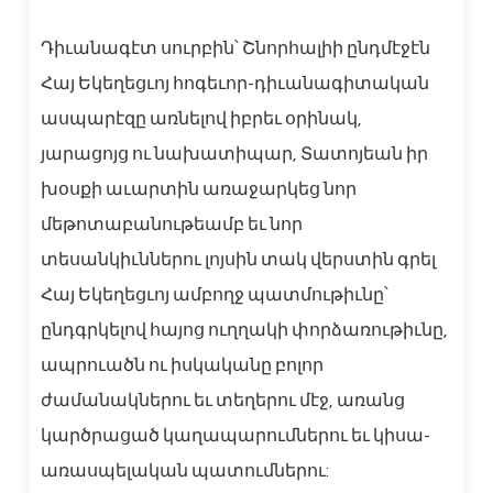
Դիւանագէտ սուրբին՝ Շնորհալիի ընդմէջէն
Հայ Եկեղեցւոյ հոգեւոր-դիւանագիտական
ասպարէզը առնելով իբրեւ օրինակ,
յարացոյց ու նախատիպար, Տատոյեան իր
խօսքի աւարտին առաջարկեց նոր
մեթոտաբանութեամբ եւ նոր
տեսանկիւններու լոյսին տակ վերստին գրել
Հայ Եկեղեցւոյ ամբողջ պատմութիւնը՝
ընդգրկելով հայոց ուղղակի փորձառութիւնը,
ապրուածն ու իսկականը բոլոր
ժամանակներու եւ տեղերու մէջ, առանց
կարծրացած կաղապարումներու եւ կիսա-
առասպելական պատումներու: