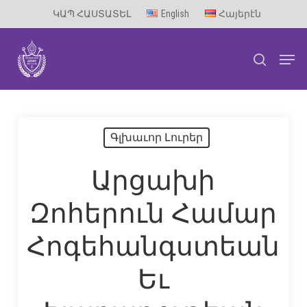
Skip
ԿԱՊ ՀԱՍՏԱՏԵԼ
English
Հայերէն
to
Men
main
search
content
Գլխաւոր Լուրեր
Արցախի
Զոհերուն Համար
Հոգեհանգստեան
Եւ