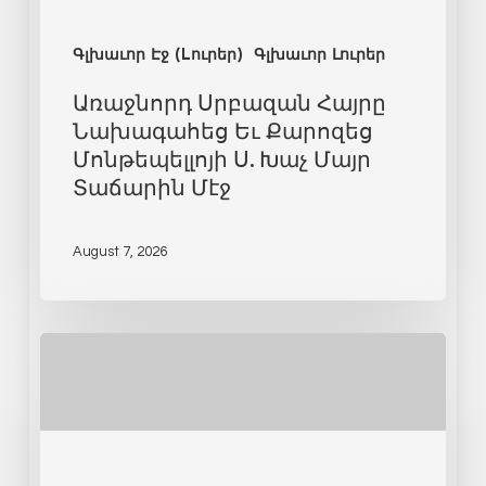
Գլխաւոր Էջ (Lուրեր)
Գլխաւոր Լուրեր
Առաջնորդ Սրբազան Հայրը
Նախագահեց Եւ Քարոզեց
Մոնթեպելլոյի Ս. Խաչ Մայր
Տաճարին Մէջ
August 7, 2026