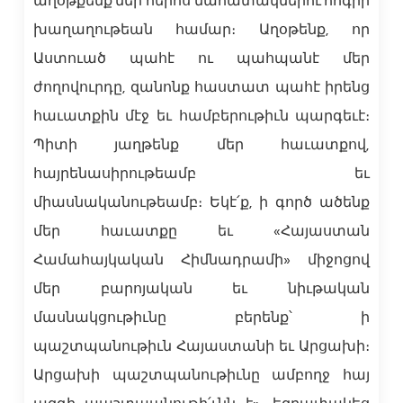
աղօթքենք մեր հերոս նահատակներու հոգիի
խաղաղութեան համար։ Աղօթենք, որ
Աստուած պահէ ու պահպանէ մեր
ժողովուրդը, զանոնք հաստատ պահէ իրենց
հաւատքին մէջ եւ համբերութիւն պարգեւէ։
Պիտի յաղթենք մեր հաւատքով,
հայրենասիրութեամբ եւ
միասնականութեամբ։ Եկէ՛ք, ի գործ ածենք
մեր հաւատքը եւ «Հայաստան
Համահայկական Հիմնադրամի» միջոցով
մեր բարոյական եւ նիւթական
մասնակցութիւնը բերենք՝ ի
պաշտպանութիւն Հայաստանի եւ Արցախի։
Արցախի պաշտպանութիւնը ամբողջ հայ