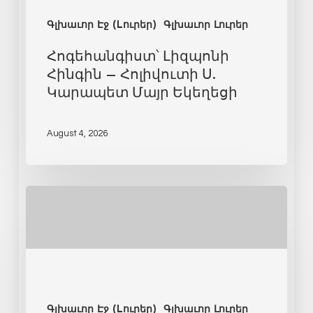
Գլխաւոր Էջ (Lուրեր)
Գլխաւոր Լուրեր
Հոգեհանգիստ՝ Լիզպոնի
Հինգին – Հոլիվուտի Ս.
Կարապետ Մայր Եկեղեցի
August 4, 2026
Գլխաւոր Էջ (Lուրեր)
Գլխաւոր Լուրեր