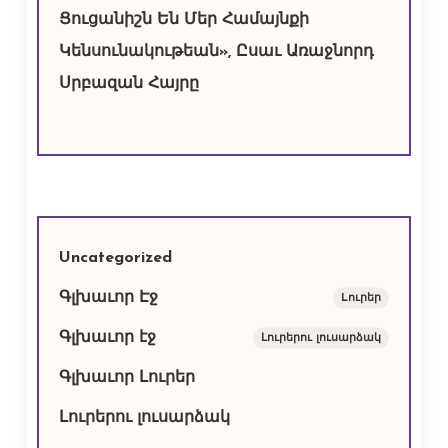
Ցուցանիշն Են Մեր Համայնքի
Կենսունակութեան», Ըսաւ Առաջնորդ
Սրբազան Հայրը
Uncategorized
Գլխաւոր Էջ
Lուրեր
Գլխաւոր էջ
Լուրերու լուսարձակ
Գլխաւոր Լուրեր
Լուրերու լուսարձակ