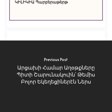
ԿԻԼԻԿԻԱ Պարբերաթերթ
Previous Post
Արցախի Համար Աղօթքները
Պիտի Շարունակուին՝ Թեմիս
Բոլոր Եկեղեցիներէն Ներս