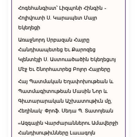
Հոգեհանգիստ՝ Լիզպոնի Հինգին –
Հոլիվուտի Ս. Կարապետ Մայր
Եկեղեցի
Առաջնորդ Սրբազան Հայրը
Հանդիսապետեց Եւ Քարոզեց
Կլենտէյլի Ս. Աստուածածին Եկեղեցւոյ
Մէջ Եւ Շնորհաւորեց Բոլոր Հայրերը
Հայ Պատմական Եղափոխութեան և
Պատմագիտութեան Մասին Նոր և
Գիւտարարական Աշխատութիւն մը,
Հեղինակ` Փրոֆ. Սեդա Պ. Տատոյեան
«Ազգային Վարժարաններու Ամավերջի
Հանդիսութիւնները Լաւագոյն