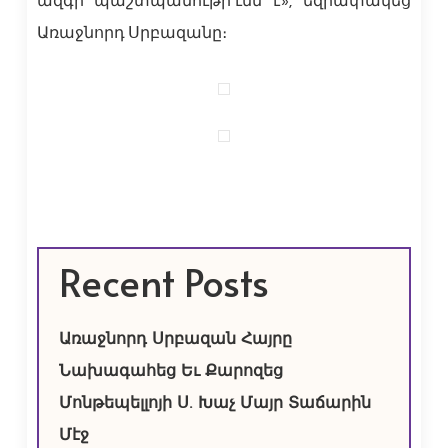
ազգի պաշտպանութի՛ւնն է», եզրափակեց
Առաջնորդ Սրբազանը։
Recent Posts
Առաջնորդ Սրբազան Հայրը
Նախագահեց Եւ Քարոզեց
Մոնթեպելլոյի Ս. Խաչ Մայր Տաճարին
Մէջ