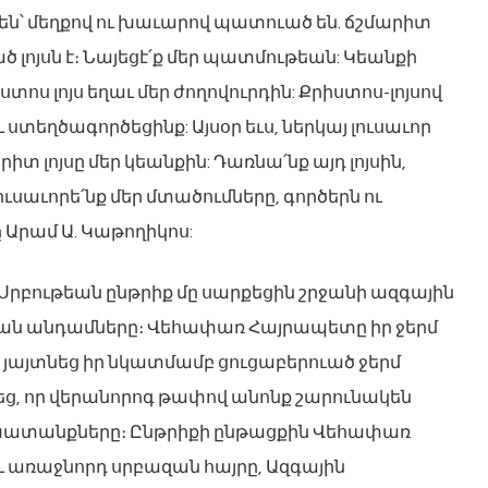
 են՝ մեղքով ու խաւարով պատուած են. ճշմարիտ
ծ լոյսն է։ Նայեցէ՛ք մեր պատմութեան: Կեանքի
ս լոյս եղաւ մեր ժողովուրդին: Քրիստոս-լոյսով
ստեղծագործեցինք: Այսօր եւս, ներկայ լուսաւոր
իտ լոյսը մեր կեանքին: Դառնա՛նք այդ լոյսին,
վ լուսաւորե՛նք մեր մտածումները, գործերն ու
Արամ Ա. Կաթողիկոս:
ն Սրբութեան ընթրիք մը սարքեցին շրջանի ազգային
ան անդամները։ Վեհափառ Հայրապետը իր ջերմ
 յայտնեց իր նկատմամբ ցուցաբերուած ջերմ
եց, որ վերանորոգ թափով անոնք շարունակեն
շխատանքները։ Ընթրիքի ընթացքին Վեհափառ
ւ առաջնորդ սրբազան հայրը, Ազգային