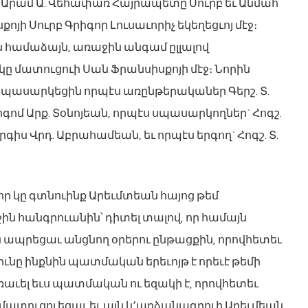
.Տ.Տ Արամ Ա. Վեհափառ Հայրապետը Սուրբ եւ Անմահ
 Սուրբ Գրիգոր Լուսաւորիչ եկեղեցւոյ մէջ։
ամաձայն, առաջին անգամ ըլլալով
մատուցուի Սան Ֆրանսիսքոյի մէջ։ Նորին
սպասարկեցին որպէս առընթերականեր Գերշ. Տ.
որգոմ Արք. Տօնոյեան, որպէս սպասարկողներ` Հոգշ.
Սարգիս Վրդ. Աբրահամեան, եւ որպէս երգող` Հոգշ. Տ.
 որ կը գտնուինք Արեւմտեան հայոց թեմ
ն հանգրուանին՝ դիտել տալով, որ համայն
ապրեցաւ անցնող օրերու ընթացքին, որովհետեւ
նը ինքնին պատմական երեւոյթ է որեւէ թեմի
ռաւել եւս պատմական ու եզակի է, որովհետեւ
տուցուեցաւ եւ այն կ՚արձանագրուի Արեւմեան