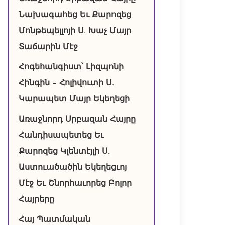
Նախագահեց Եւ Քարոզեց
Մոնթեպելլոյի Ս. Խաչ Մայր
Տաճարին Մէջ
Հոգեհանգիստ՝ Լիզպոնի
Հինգին – Հոլիվուտի Ս.
Կարապետ Մայր Եկեղեցի
Առաջնորդ Սրբազան Հայրը
Հանդիսապետեց Եւ
Քարոզեց Կլենտէյլի Ս.
Աստուածածին Եկեղեցւոյ
Մէջ Եւ Շնորհաւորեց Բոլոր
Հայրերը
Հայ Պատմական