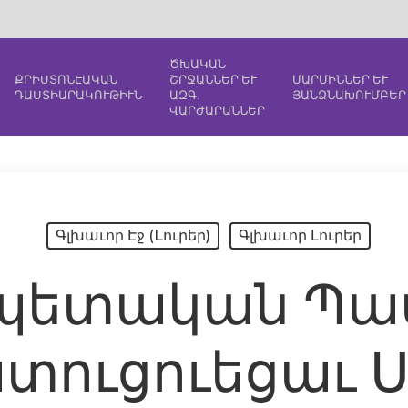
ԾԽԱԿԱՆ
ՔՐԻՍՏՈՆԷԱԿԱՆ
ՇՐՋԱՆՆԵՐ ԵՒ
ՄԱՐՄԻՆՆԵՐ ԵՒ
ԴԱՍՏԻԱՐԱԿՈՒԹԻՒՆ
ԱԶԳ.
ՅԱՆՁՆԱԽՈՒՄԲԵՐ
ՎԱՐԺԱՐԱՆՆԵՐ
Գլխաւոր Էջ (Lուրեր)
Գլխաւոր Լուրեր
պետական Պ
տուցուեցաւ 