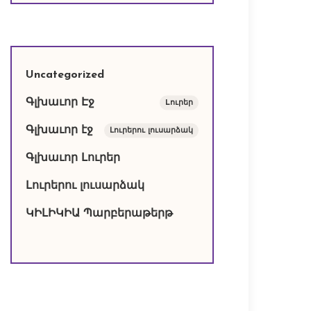
Uncategorized
Գլխաւոր Էջ
Lուրեր
Գլխաւոր էջ
Լուրերու լուսարձակ
Գլխաւոր Լուրեր
Լուրերու լուսարձակ
ԿԻԼԻԿԻԱ Պարբերաթերթ