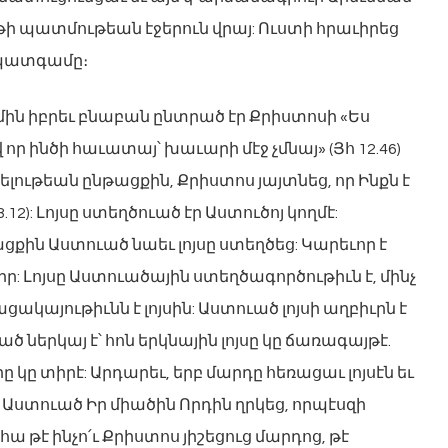
թի պատմութեան էջերուն վրայ: Ուստի հրաւիրեց
ր պատգամը։
 իբրեւ բնաբան ընտրած էր Քրիստոսի «Ես
 որ ինծի հաւատայ՝ խաւարի մէջ չմնայ» (Յհ 12.46)
ելութեան ընթացքին, Քրիստոս յայտնեց, որ Ինքն է
12): Լոյսը ստեղծուած էր Աստուծոյ կողմէ:
քին Աստուած նաեւ լոյսը ստեղծեց: Կարեւոր է
կցիր: Լոյսը Աստուածային ստեղծագործութիւն է, մինչ
կայութիւնն է լոյսին: Աստուած լոյսի աղբիւրն է
ծ ներկայ է՝ հոն երկնային լոյսը կը ճառագայթէ.
 կը տիրէ: Արդարեւ, երբ մարդը հեռացաւ լոյսէն եւ
ստուած Իր միածին Որդին ղրկեց, որպէսզի
ա թէ ինչո՛ւ Քրիստոս յիշեցուց մարդոց, թէ