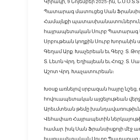
Կիրակի, 9 Նոյեմբեր 2025-ին, Ն.Ս.Օ
Պատարագ մատուցեց Սան Ֆրանսիսքոյի
Համայնքի պատասխանատուներուն հ
հայրապետական Սուրբ Պատարագ կը 
Սրբութեան կողքին Սուրբ Խորանին 
Գեղամ Արք. Խաչերեան եւ Գերշ. Տ. Թ
Տ. Լեւոն Վրդ. Եղիայեան եւ Հոգշ. Տ. 
Աշոտ Վրդ. Խաչատուրեան։
Խօսք առնելով սրբազան հայրը նշեց,
հովուապետական այցելութեան վերջի
Արեւմտեան թեմը խանդավառութիւն 
Վեհափառ Հայրապետին ներկայութիւ
համար. իսկ Սան Ֆրանսիսքոյի մէջ ա
հայրապետական Սուրբ Պատարագ մա