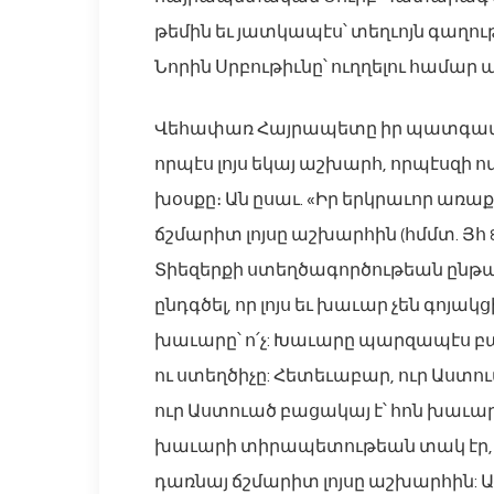
թեմին եւ յատկապէս՝ տեղւոյն գաղու
Նորին Սրբութիւնը՝ ուղղելու համա
Վեհափառ Հայրապետը իր պատգամին
որպէս լոյս եկայ աշխարհ, որպէսզի ով
խօսքը։ Ան ըսաւ. «Իր երկրաւոր առաք
ճշմարիտ լոյսը աշխարհին (հմմտ. Յհ 8.
Տիեզերքի ստեղծագործութեան ընթաց
ընդգծել, որ լոյս եւ խաւար չեն գոյա
խաւարը՝ ո՛չ: Խաւարը պարզապէս բացա
ու ստեղծիչը: Հետեւաբար, ուր Աստուա
ուր Աստուած բացակայ է՝ հոն խաւարը
խաւարի տիրապետութեան տակ էր, Ա
դառնայ ճշմարիտ լոյսը աշխարհին: Ահ