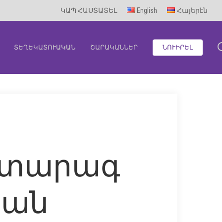
ԿԱՊ ՀԱՍՏԱՏԵԼ
English
Հայերէն
ՏԵՂԵԿԱՏՈՒԱԿԱՆ
ՇԱՐԱԿԱՆՆԵՐ
ՆՈՒԻՐԵԼ
ատարագ
Սան