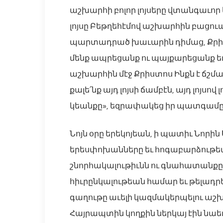
աշխարհի բոլոր լոյսերը վտանգաւոր
լոյսը Բեթղեհէմով աշխարհին բացուա
պարտադրած խաւարին դիմաց, Քրիստո
մենք ապրեցանք ու պայքարեցանք եւ 
աշխարհին մէջ Քրիստոս Ինքն է ճշմար
քալե՛նք այդ լոյսի ճամբէն, այդ լոյսո
կեանքը», եզրափակեց իր պատգամը 
Նոյն օրը երեկոյեան, ի պատիւ Նորի
երեսփոխանները եւ հոգաբարձութե
շնորհակալութիւնն ու գնահատանքը
հիւրընկալութեան համար եւ թելադր
գաղութը աւելի կազմակերպելու ա
Հայրապտին կողքին ներկայ էին նաե