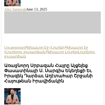
Alex Sargavak
June 13, 2025
Uncategorized
Գլխաւոր Էջ (Lուրեր)
Գլխաւոր էջ
(Լուրերու լուսարձակ)
Գլխաւոր Լուրեր
Լուրերու
լուսարձակ
Առաջնորդ Սրբազան Հայրը Այցելեց
Փասատինայի Ս. Սարգիս Եկեղեցի Եւ
Իրազեկ Դարձաւ Աղէտահար Շրջանի
Հայութեան Իրավիճակին