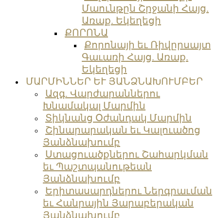
Մաունթըն Շրջանի Հայց.
Առաք. Եկեղեցի
ՔՈՐՈՆԱ
Քորոնայի եւ Ռիվըրսայտ
Գաւառի Հայց. Առաք.
Եկեղեցի
ՄԱՐՄԻՆՆԵՐ ԵՒ ՅԱՆՁՆԱԽՈՒՄԲԵՐ
Ազգ. Վարժարաններու
Խնամակալ Մարմին
Տիկնանց Օժանդակ Մարմին
Շինարարական եւ Կալուածոց
Յանձնախումբ
Ստացուածքներու Շահարկման
եւ Պաշտպանութեան
Յանձնախումբ
Երիտասարդներու Ներգրաւման
եւ Հանրային Յարաբերական
Յանձնախումբ