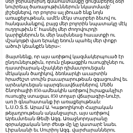
մեր ջերմախինդ գնահատանքը ցուցաբերել ձեր
նուիրեալ ծառայութիւններուն նկատմամբ՝
յիշեցնելով, որ բոլորս ալ լծուած ենք նոյն
առաքելութեան, ամէն մէկս տարբեր ձեւով ու
հանգամանքով, բայց մեր բոլորին նպատակը մէկ
ուղղութիւն է՝ հասնիլ մեր ժողովուրդի
կարիքներուն եւ մեր նախնեաց հաւատքի ու
մշակոյթի վառ երակը եռուն պահել մեր փոքր
ածուի կեանքէն ներս»:
Յայտնենք, որ այս առիթով կազմակերպուած էր
ընդունելութիւն, որուն ընթացքին ուսուցիչներ ու
դաստիարակ-մշակներ դիմաւորուեցան
մէկական ծաղիկով, ձեռնարկի աւարտին
հրաժեշտ տուին բաւարարութեան զգացումով եւ
արձակուեցան պարգեւավճարներով. Մեծն
Շնորհալիի 850-ամեակին առիթով իւրաքանչիւր
ուսուցիչ ստացաւ 850 տոլար վճարագիր-նուէր,
առ ի գնահատանք իր առաքելութեան:
Ն.Ս.Օ.Տ.Տ. Արամ Ա. Կաթողիկոսի Հայրական
թելադրութեան ականջալուր, այս առիթով
Արեւմտեան Թեմի Ազգ. Առաջնորդարանը
զօրակցական նոր ժեսթ մը կը կատարէ նաեւ
Լիբանանի եւ Սուրիոյ Ազգ. վարժարաններու