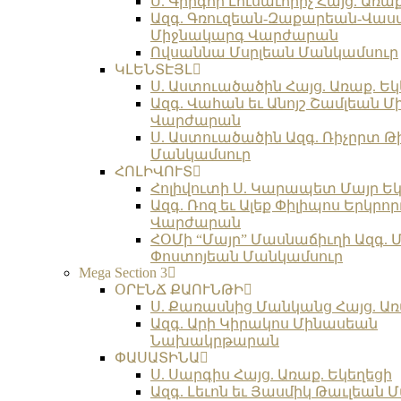
Ս. Գրիգոր Լուսաւորիչ Հայց. Առա
Ազգ. Գռուզեան-Զաքարեան-Վա
Միջնակարգ Վարժարան
Ովսաննա Մսրլեան Մանկամսուր
ԿԼԵՆՏԷՅԼ
Ս. Աստուածածին Հայց. Առաք. Եկ
Ազգ. Վահան եւ Անոյշ Շամլեան 
Վարժարան
Ս. Աստուածածին Ազգ. Ռիչըրտ Թ
Մանկամսուր
ՀՈԼԻՎՈՒՏ
Հոլիվուտի Ս. Կարապետ Մայր Եկ
Ազգ. Ռոզ եւ Ալեք Փիլիպոս Երկր
Վարժարան
ՀՕՄի “Մայր” Մասնաճիւղի Ազգ. 
Փոստոյեան Մանկամսուր
Mega Section 3
ՕՐԷՆՃ ՔԱՈՒՆԹԻ
Ս. Քառասնից Մանկանց Հայց. Առ
Ազգ. Արի Կիրակոս Մինասեան
Նախակրթարան
ՓԱՍԱՏԻՆԱ
Ս. Սարգիս Հայց. Առաք. Եկեղեցի
Ազգ. Լեւոն եւ Յասմիկ Թաւլեան