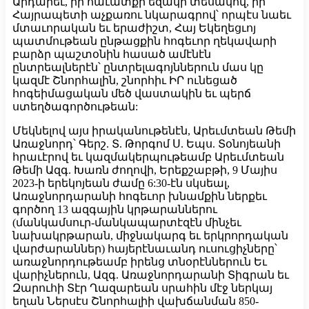
Արդարեւ, իր հաւատքի եզակի տեսակով, իր
Հայրապետի աչքառու նկարագրով՝ որպէս նաեւ
մտաւորական եւ երաժիշտ, Հայ Եկեղեցւոյ
պատմութեան ընթացքին հոգեւոր ղեկավարի
բարձր պաշտօնին հասած ամէնէն
ընտրեալներէն՝ ընտրելագոյններուն մաս կը
կազմէ Շնորհալին, շնորհիւ ԻՐ ունեցած
հոգեիմացական մեծ վաստակին եւ պերճ
ստեղծագործութեան:
Մեկնելով այս իրականութենէն, Արեւմտեան Թեմի
Առաջնորդ՝ Գերշ. Տ. Թորգոմ Ս. Եպս. Տօնոյեանի
հրաւէրով եւ կազմակերպութեամբ Արեւմտեան
Թեմի Ազգ. Խառն ժողովի, Երեքշաբթի, 9 Մայիս
2023-ի երեկոյեան ժամը 6:30-էն սկսեալ,
Առաջնորդարանի հոգեւոր խնամքին ներքեւ
գործող 13 ազգային կրթարաններու
(մանկամսուր-մանկապարտէզէն մինչեւ
նախակրթարան, միջնակարգ եւ երկրորդական
վարժարաններ) հայերէնաւանդ ուսուցիչները՝
առաջնորդութեամբ իրենց տնօրէններուն Եւ
վարիչներուն, Ազգ. Առաջնորդարանի Տիգրան եւ
Զարուհի Տէր Ղազարեան սրահին մէջ ներկայ
եղան Ներսէս Շնորհալիի վախճանման 850-