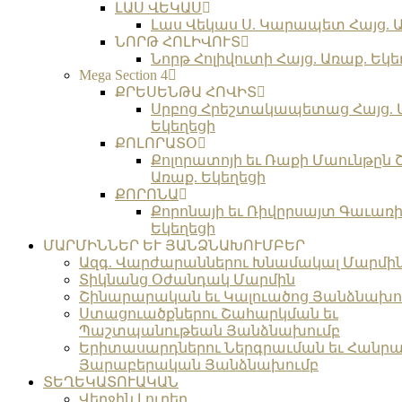
ԼԱՍ ՎԵԿԱՍ
Լաս Վեկաս Ս. Կարապետ Հայց. Ա
ՆՈՐԹ ՀՈԼԻՎՈՒՏ
Նորթ Հոլիվուտի Հայց. Առաք. Եկե
Mega Section 4
ՔՐԵՍԵՆԹԱ ՀՈՎԻՏ
Սրբոց Հրեշտակապետաց Հայց. 
Եկեղեցի
ՔՈԼՈՐԱՏՕ
Քոլորատոյի եւ Ռաքի Մաունթըն 
Առաք. Եկեղեցի
ՔՈՐՈՆԱ
Քորոնայի եւ Ռիվըրսայտ Գաւառի 
Եկեղեցի
ՄԱՐՄԻՆՆԵՐ ԵՒ ՅԱՆՁՆԱԽՈՒՄԲԵՐ
Ազգ. Վարժարաններու Խնամակալ Մարմի
Տիկնանց Օժանդակ Մարմին
Շինարարական եւ Կալուածոց Յանձնախո
Ստացուածքներու Շահարկման եւ
Պաշտպանութեան Յանձնախումբ
Երիտասարդներու Ներգրաւման եւ Հանրա
Յարաբերական Յանձնախումբ
ՏԵՂԵԿԱՏՈՒԱԿԱՆ
Վերջին Լուրեր