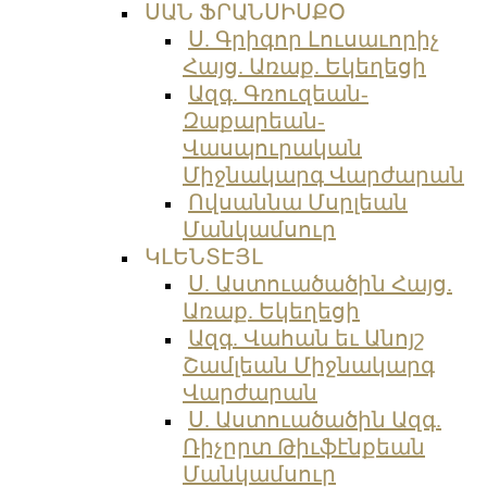
ՍԱՆ ՖՐԱՆՍԻՍՔՕ
Ս. Գրիգոր Լուսաւորիչ
Հայց. Առաք. Եկեղեցի
Ազգ. Գռուզեան-
Զաքարեան-
Վասպուրական
Միջնակարգ Վարժարան
Ովսաննա Մսրլեան
Մանկամսուր
ԿԼԵՆՏԷՅԼ
Ս. Աստուածածին Հայց.
Առաք. Եկեղեցի
Ազգ. Վահան եւ Անոյշ
Շամլեան Միջնակարգ
Վարժարան
Ս. Աստուածածին Ազգ.
Ռիչըրտ Թիւֆէնքեան
Մանկամսուր