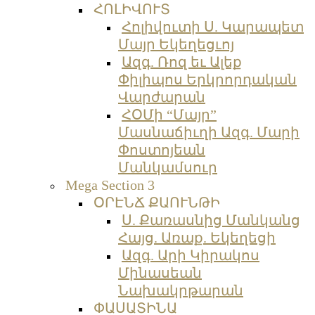
ՀՈԼԻՎՈՒՏ
Հոլիվուտի Ս. Կարապետ
Մայր Եկեղեցւոյ
Ազգ. Ռոզ եւ Ալեք
Փիլիպոս Երկրորդական
Վարժարան
ՀՕՄի “Մայր”
Մասնաճիւղի Ազգ. Մարի
Փոստոյեան
Մանկամսուր
Mega Section 3
ՕՐԷՆՃ ՔԱՈՒՆԹԻ
Ս. Քառասնից Մանկանց
Հայց. Առաք. Եկեղեցի
Ազգ. Արի Կիրակոս
Մինասեան
Նախակրթարան
ՓԱՍԱՏԻՆԱ