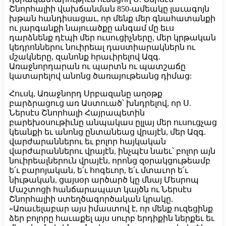
Շնորհալիի վախճանման 850-ամեակը լաւագոյն
խթան հանդիսացաւ, որ մենք մեր գնահատանքի
ու յարգանքի նայուածքը անգամ մը եւս
դարձնենք դէպի մեր ուսուցիչները, մեր կրթական
կեդրոններու նուիրեալ դաստիարակներն ու
մշակները, զանոնք հրաւիրելով Ազգ.
Առաջնորդարան ու պարտն ու պատշաճը
կատարելով անոնց ծառայութեանց դիմաց:
Հուսկ, Առաջնորդ Սրբազանը աղօթք
բարձրացուց առ Աստուած՝ խնդրելով, որ Ս.
Ներսէս Շնորհալի Հայրապետին
բարեխօսութիւնը անպակաս ըլլայ մեր ուսուցչաց
կեանքի եւ անոնց ընտանեաց վրայէն, մեր Ազգ.
վարժարաններու եւ բոլոր հայկական
վարժարաններու վրայէն, ինչպէս նաեւ՝ բոլոր այն
նուիրեալներուն վրայէն, որոնց զօրակցութեամբ
ե՛ւ բարոյական, ե՛ւ հոգեւոր, ե՛ւ մտաւոր ե՛ւ
նիւթական, ցայսօր արծարծ կը մնայ Մեսրոպ
Մաշտոցի հանճարապատ կայծն ու Ներսէս
Շնորհալիի ստեղծագործական կրակը.
«Առաւելաբար այս իմաստով է, որ մենք ուզեցինք
ձեր բոլորը հաւաքել այս սուրբ երդիքին ներքեւ եւ