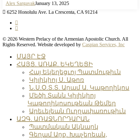
Alex Sargavak
January 13, 2025
6252 Honolulu Ave. La Crescenta, CA 91214
facebook
instagram
© 2026 Western Prelacy of the Armenian Apostolic Church. All
Rights Reserved. Website developed by
Caspian Services, Inc
Close
ՄԱՅՐ ԷՋ
Menu
ՀԱՅՑ. ԱՌԱՔ. ԵԿԵՂԵՑԻ
Հայ Եկեղեցւոյ Պատմութիւն
Կիլիկիոյ Ս. Աթոռ
Ն.Ս.Օ.Տ.Տ. Արամ Ա. Կաթողիկոս
Մեծի Տանն Կիլիկիոյ
Կաթողիկոսութեան Թեմեր
Արեւելեան Ուղղափառութիւն
ԱԶԳ. ԱՌԱՋՆՈՐԴԱՐԱՆ
Պատմական Ակնարկ
Գեղամ Արք. Խաչերեան,