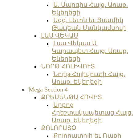
Ս. Սարգիս Հայց. Առաք.
Եկեղեցի
Ազգ. Լեւոն եւ Յասմիկ
Թաւլեան Մանկամսուր
ԼԱՍ ՎԵԿԱՍ
Լաս Վեկաս Ս.
Կարապետ Հայց. Առաք.
Եկեղեցի
ՆՈՐԹ ՀՈԼԻՎՈՒՏ
Նորթ Հոլիվուտի Հայց.
Առաք. Եկեղեցի
Mega Section 4
ՔՐԵՍԵՆԹԱ ՀՈՎԻՏ
Սրբոց
Հրեշտակապետաց Հայց.
Առաք. Եկեղեցի
ՔՈԼՈՐԱՏՕ
Քոլորատոյի եւ Ռաքի