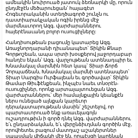
ամեակին նուիրուած յատուկ ձեռնարկի մը, որուն
ընդմէջէն մեծարուեցան՝ հայագէտ
Հոգեւորականին ստեղծագործ շունչն ու
դաստիարակչական ոգին իրենց մէջ
մարմնաւորող Ազգ. վարժարաններու
հայերէնաւանդ բոլոր ուսուցիչները:
Հանդիսութեան բացումը կատարեց Ազգ.
Առաջնորդարանի դիւանապետ՝ Տիկին Քնար
Գորթոշեան, ապա սրտի խօսքերով յաջորդաբար
հանդէս եկան՝ Ազգ. վարչութեան ատենադպիր եւ
Խնամակալ մարմնին հետ կապ՝ Տիար Ճորճ
Չորպաճեան, Խնամակալ մարմնի ատենապետ՝
Տիար Սարգիս Ուրֆալեան եւ գործավար՝ Տիկին
Թամար Թիւֆէնքեան, ինչպէս նաեւ տնօրէն-
ուսուցիչներ, որոնք արտայայտուեցան Ազգ.
վարժարաններու՝ մեր համայնքային կեանքէն
ներս ունեցած այնքան կարեւոր
դերակատարութեան մասին՝ շեշտելով, որ
պարտաւորուած ենք առաւելագոյն
ուշադրութիւն ի գործ դնել Ազգ. վարժարաններու
ե՛ւ ընդարձակման, ե՛ւ վերընձիւղման գործին մէջ,
որովհետեւ բազում մատղաշ աշակերտներ
սպասման վիճակի մէջ են, որպէսզի կարենան