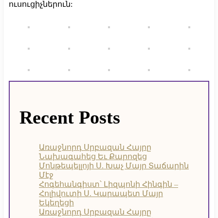
ուսուցիչներուն:
Recent Posts
Առաջնորդ Սրբազան Հայրը
Նախագահեց Եւ Քարոզեց
Մոնթեպելլոյի Ս. Խաչ Մայր Տաճարին
Մէջ
Հոգեհանգիստ՝ Լիզպոնի Հինգին –
Հոլիվուտի Ս. Կարապետ Մայր
Եկեղեցի
Առաջնորդ Սրբազան Հայրը