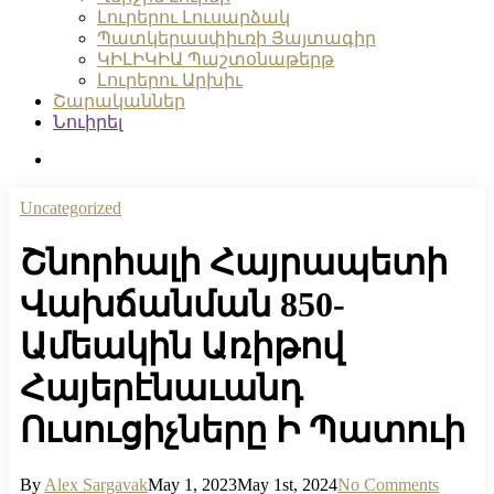
Լուրերու Լուսարձակ
Պատկերասփիւռի Յայտագիր
ԿԻԼԻԿԻԱ Պաշտօնաթերթ
Լուրերու Արխիւ
Շարականներ
Նուիրել
search
Uncategorized
Շնորհալի Հայրապետի
Վախճանման 850-
Ամեակին Առիթով
Հայերէնաւանդ
Ուսուցիչները Ի Պատուի
By
Alex Sargavak
May 1, 2023
May 1st, 2024
No Comments