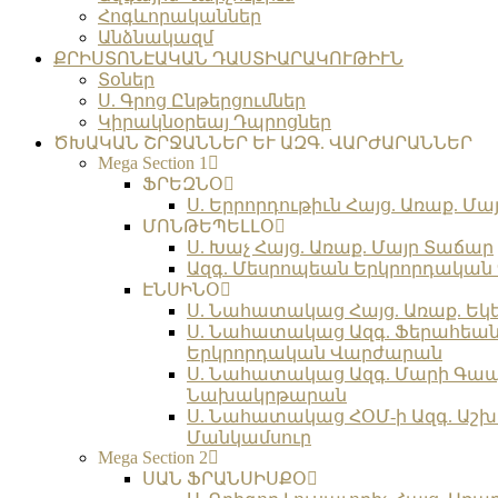
Հոգևորականներ
Անձնակազմ
ՔՐԻՍՏՈՆԷԱԿԱՆ ԴԱՍՏԻԱՐԱԿՈՒԹԻՒՆ
Տօներ
Ս. Գրոց Ընթերցումներ
Կիրակնօրեայ Դպրոցներ
ԾԽԱԿԱՆ ՇՐՋԱՆՆԵՐ ԵՒ ԱԶԳ. ՎԱՐԺԱՐԱՆՆԵՐ
Mega Section 1
ՖՐԵԶՆՕ
Ս. Երրորդութիւն Հայց. Առաք. Մա
ՄՈՆԹԵՊԵԼԼՕ
Ս. Խաչ Հայց. Առաք. Մայր Տաճար
Ազգ. Մեսրոպեան Երկրորդակա
ԷՆՍԻՆՕ
Ս. Նահատակաց Հայց. Առաք. Եկ
Ս. Նահատակաց Ազգ. Ֆերահեա
Երկրորդական Վարժարան
Ս. Նահատակաց Ազգ. Մարի Գա
Նախակրթարան
Ս. Նահատակաց ՀՕՄ-ի Ազգ. Աշխ
Մանկամսուր
Mega Section 2
ՍԱՆ ՖՐԱՆՍԻՍՔՕ