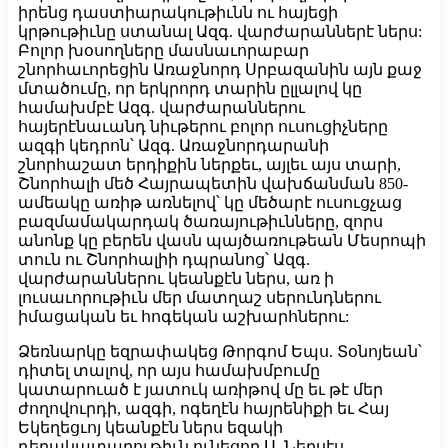
իրենց դաստիարակութիւնն ու հայեցի
կրթութիւնը ստանալ Ազգ. վարժարաններէ ներս:
Բոլոր խօսողները մասնաւորաբար
շնորհաւորեցին Առաջնորդ Սրբազանին այն քաջ
մտածումը, որ երկրորդ տարին ըլլալով կը
համախմբէ Ազգ. վարժարաններու
հայերէնաւանդ նիւթերու բոլոր ուսուցիչները
ազգի կեդրոն՝ Ազգ. Առաջնորդարանի
շնորհաշատ երդիքին ներքեւ, այլեւ այս տարի,
Շնորհալի մեծ Հայրապետին վախճանման 850-
ամեակը առիթ առնելով՝ կը մեծարէ ուսուցչաց
բազմամակարդակ ծառայութիւնները, զորս
անոնք կը բերեն վասն պայծառութեան Մեսրոպի
տուն ու Շնորհալիի դպրանոց՝ Ազգ.
վարժարաններու կեանքէն ներս, առ ի
լուսաւորութիւն մեր մատղաշ սերունդներու
իմացական եւ հոգեկան աշխարհներու:
Ձեռնարկը եզրափակեց Թորգոմ Եպս. Տօնոյեան՝
դիտել տալով, որ այս համախմբումը
կատարուած է յատուկ առիթով մը եւ թէ մեր
ժողովուրդի, ազգի, ոգեղէն հայրենիքի եւ Հայ
Եկեղեցւոյ կեանքէն ներս եզակի
դերակատարութիւն ունեցող Ս. Ներսէս