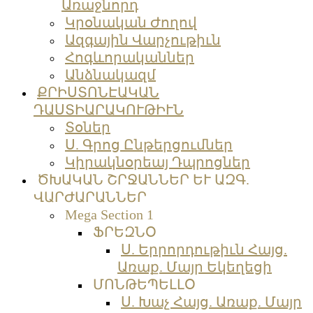
Առաջնորդ
Կրօնական Ժողով
Ազգային Վարչութիւն
Հոգևորականներ
Անձնակազմ
ՔՐԻՍՏՈՆԷԱԿԱՆ
ԴԱՍՏԻԱՐԱԿՈՒԹԻՒՆ
Տօներ
Ս. Գրոց Ընթերցումներ
Կիրակնօրեայ Դպրոցներ
ԾԽԱԿԱՆ ՇՐՋԱՆՆԵՐ ԵՒ ԱԶԳ.
ՎԱՐԺԱՐԱՆՆԵՐ
Mega Section 1
ՖՐԵԶՆՕ
Ս. Երրորդութիւն Հայց.
Առաք. Մայր Եկեղեցի
ՄՈՆԹԵՊԵԼԼՕ
Ս. Խաչ Հայց. Առաք. Մայր