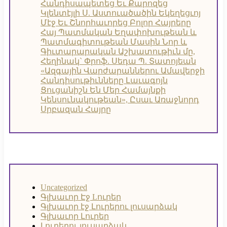
Հանդիսապետեց Եւ Քարոզեց
Կլենտէյլի Ս. Աստուածածին Եկեղեցւոյ
Մէջ Եւ Շնորհաւորեց Բոլոր Հայրերը
Հայ Պատմական Եղափոխութեան և
Պատմագիտութեան Մասին Նոր և
Գիւտարարական Աշխատութիւն մը,
Հեղինակ` Փրոֆ. Սեդա Պ. Տատոյեան
«Ազգային Վարժարաններու Ամավերջի
Հանդիսութիւնները Լաւագոյն
Ցուցանիշն Են Մեր Համայնքի
Կենսունակութեան», Ըսաւ Առաջնորդ
Սրբազան Հայրը
Uncategorized
Գլխաւոր Էջ
Lուրեր
Գլխաւոր էջ
Լուրերու լուսարձակ
Գլխաւոր Լուրեր
Լուրերու լուսարձակ