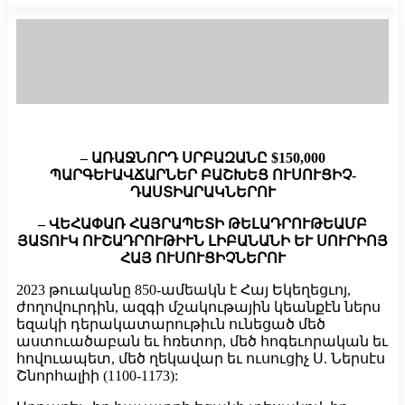
– ԱՌԱՋՆՈՐԴ ՍՐԲԱԶԱՆԸ $150,000
ՊԱՐԳԵՒԱՎՃԱՐՆԵՐ ԲԱՇԽԵՑ ՈՒՍՈՒՑԻՉ-
ԴԱՍՏԻԱՐԱԿՆԵՐՈՒ
– ՎԵՀԱՓԱՌ ՀԱՅՐԱՊԵՏԻ ԹԵԼԱԴՐՈՒԹԵԱՄԲ
ՅԱՏՈՒԿ ՈՒՇԱԴՐՈՒԹԻՒՆ ԼԻԲԱՆԱՆԻ ԵՒ ՍՈՒՐԻՈՅ
ՀԱՅ ՈՒՍՈՒՑԻՉՆԵՐՈՒ
2023 թուականը 850-ամեակն է Հայ Եկեղեցւոյ,
ժողովուրդին, ազգի մշակութային կեանքէն ներս
եզակի դերակատարութիւն ունեցած մեծ
աստուածաբան եւ հռետոր, մեծ հոգեւորական եւ
հովուապետ, մեծ ղեկավար եւ ուսուցիչ Ս. Ներսէս
Շնորհալիի (1100-1173):