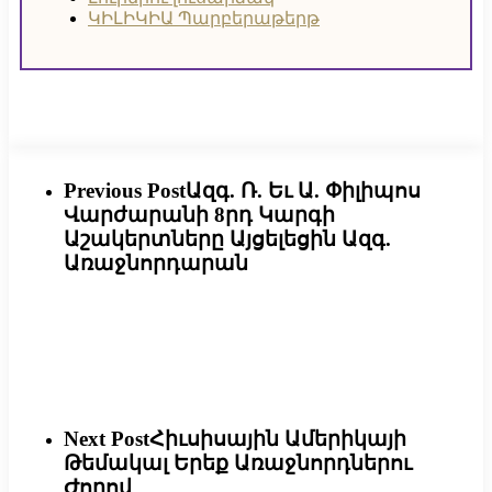
ԿԻԼԻԿԻԱ Պարբերաթերթ
Previous Post
Ազգ. Ռ. Եւ Ա. Փիլիպոս
Վարժարանի 8րդ Կարգի
Աշակերտները Այցելեցին Ազգ.
Առաջնորդարան
Next Post
Հիւսիսային Ամերիկայի
Թեմակալ Երեք Առաջնորդներու
Ժողով