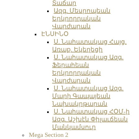
Տաճար
Ազգ. Մեսրոպեան
Երկրորդական
Վարժարան
ԷՆՍԻՆՕ
Ս. Նահատակաց Հայց.
Առաք. Եկեղեցի
Ս. Նահատակաց Ազգ.
Ֆերահեան
Երկրորդական
Վարժարան
Ս. Նահատակաց Ազգ.
Մարի Գապայեան
Նախակրթարան
Ս. Նահատակաց ՀՕՄ-ի
Ազգ. Աշխէն Փիլաւճեան
Մանկամսուր
Mega Section 2