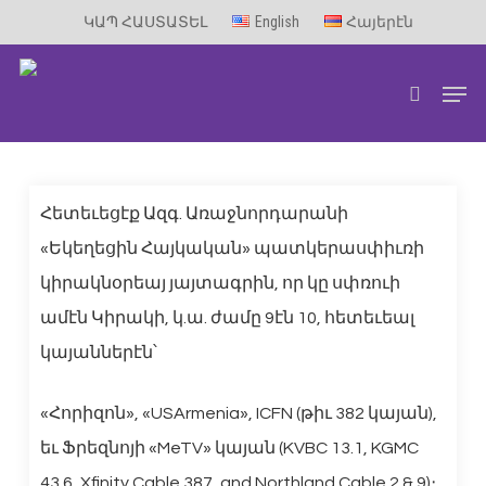
Skip
ԿԱՊ ՀԱՍՏԱՏԵԼ
English
Հայերէն
to
Men
main
search
content
Հետեւեցէք Ազգ. Առաջնորդարանի
«Եկեղեցին Հայկական» պատկերասփիւռի
կիրակնօրեայ յայտագրին, որ կը սփռուի
ամէն Կիրակի, կ.ա. ժամը 9էն 10, հետեւեալ
կայաններէն՝
«Հորիզոն», «USArmenia», ICFN (թիւ 382 կայան),
եւ Ֆրեզնոյի «MeTV» կայան (KVBC 13.1, KGMC
43.6, Xfinity Cable 387, and Northland Cable 2 & 9)։