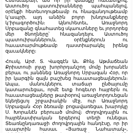
Հետեւաբար, ան որ իր կեանքը հաւատքով,
Աստուծոյ պատուիրանները պահպանելով,
օրէնքի հետեւողութեամբ ու հնազանդութեամբ
կ’ապրի, այդ անձին բոլոր խնդրանքները
կ’իրագործուին։ Այնուհետեւ, Առաջնորդ
Սրբազանը գնահատեց սկաուտները եւ յորդորեց
մեր ծնողները՝ հնազանդելու Աստուծոյ
պատուիրաններուն, օրէնքներուն ու
հաւատարմութեամբ դաստիարակել իրենց
զաւակները։
Հուսկ, Արժ. Տ. Վազգէն Աւ. Քհնյ. Աթմաճեան
Քրիստոսի լոյսը խորհրդանշող մոմը խորանէն
բերաւ ու յանձնեց Առաջնորդ Սրբազան Հօր, որ
իր կարգին զայն բաշխեց հաւատացեալներուն։
Ապա, մանուկներու տաճար ընծայումը
կատարուեցաւ, որմէ ետք հոգեւոր հայրերն ու
հաւատացեալները թափօրով առաջնորդուեցան
եկեղեցւոյ շրջափակին մէջ, ուր Առաջնորդ
Սրբազան Հօր ձեռամբ բոցավառեցաւ խարոյկը
Ս. Խորանէն բերուած մոմով։ Ժողովրդային ու
հայրենասիրական երգերով տեղի ունեցաւ
Տեառնընդառաջի ժողովրդային հանդէսը, որ իր
աւարտին հասաւ «Յառաջ Նահատակ»,