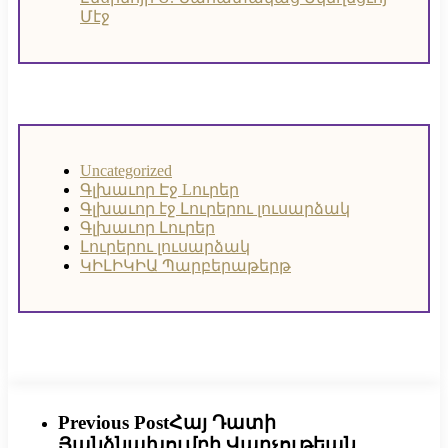
Մէջ
Uncategorized
Գլխաւոր Էջ
Lուրեր
Գլխաւոր էջ
Լուրերու լուսարձակ
Գլխաւոր Լուրեր
Լուրերու լուսարձակ
ԿԻԼԻԿԻԱ Պարբերաթերթ
Previous Post
Հայ Դատի
Յանձնախումբի Վարչութեան