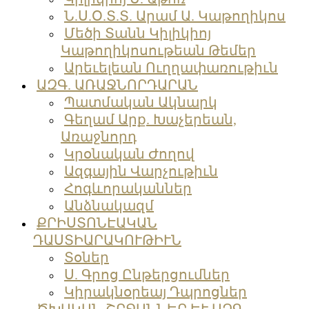
Ն.Ս.Օ.Տ.Տ. Արամ Ա. Կաթողիկոս
Մեծի Տանն Կիլիկիոյ
Կաթողիկոսութեան Թեմեր
Արեւելեան Ուղղափառութիւն
ԱԶԳ. ԱՌԱՋՆՈՐԴԱՐԱՆ
Պատմական Ակնարկ
Գեղամ Արք. Խաչերեան,
Առաջնորդ
Կրօնական Ժողով
Ազգային Վարչութիւն
Հոգևորականներ
Անձնակազմ
ՔՐԻՍՏՈՆԷԱԿԱՆ
ԴԱՍՏԻԱՐԱԿՈՒԹԻՒՆ
Տօներ
Ս. Գրոց Ընթերցումներ
Կիրակնօրեայ Դպրոցներ
ԾԽԱԿԱՆ ՇՐՋԱՆՆԵՐ ԵՒ ԱԶԳ.