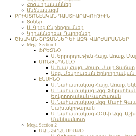
Հոգևորականներ
Անձնակազմ
ՔՐԻՍՏՈՆԷԱԿԱՆ ԴԱՍՏԻԱՐԱԿՈՒԹԻՒՆ
Տօներ
Ս. Գրոց Ընթերցումներ
Կիրակնօրեայ Դպրոցներ
ԾԽԱԿԱՆ ՇՐՋԱՆՆԵՐ ԵՒ ԱԶԳ. ՎԱՐԺԱՐԱՆՆԵՐ
Mega Section 1
ՖՐԵԶՆՕ
Ս. Երրորդութիւն Հայց. Առաք. Մա
ՄՈՆԹԵՊԵԼԼՕ
Ս. Խաչ Հայց. Առաք. Մայր Տաճար
Ազգ. Մեսրոպեան Երկրորդակա
ԷՆՍԻՆՕ
Ս. Նահատակաց Հայց. Առաք. Եկ
Ս. Նահատակաց Ազգ. Ֆերահեա
Երկրորդական Վարժարան
Ս. Նահատակաց Ազգ. Մարի Գա
Նախակրթարան
Ս. Նահատակաց ՀՕՄ-ի Ազգ. Աշխ
Մանկամսուր
Mega Section 2
ՍԱՆ ՖՐԱՆՍԻՍՔՕ