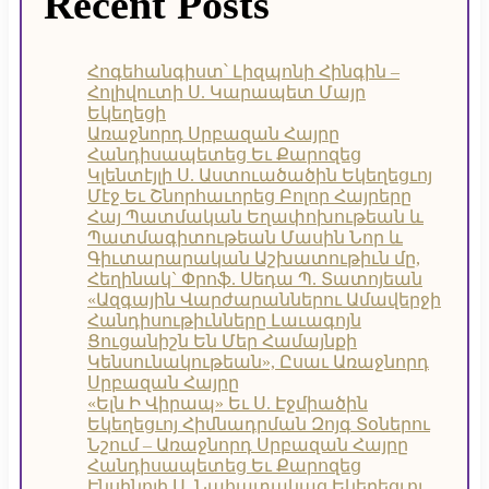
Recent Posts
Հոգեհանգիստ՝ Լիզպոնի Հինգին –
Հոլիվուտի Ս. Կարապետ Մայր
Եկեղեցի
Առաջնորդ Սրբազան Հայրը
Հանդիսապետեց Եւ Քարոզեց
Կլենտէյլի Ս. Աստուածածին Եկեղեցւոյ
Մէջ Եւ Շնորհաւորեց Բոլոր Հայրերը
Հայ Պատմական Եղափոխութեան և
Պատմագիտութեան Մասին Նոր և
Գիւտարարական Աշխատութիւն մը,
Հեղինակ` Փրոֆ. Սեդա Պ. Տատոյեան
«Ազգային Վարժարաններու Ամավերջի
Հանդիսութիւնները Լաւագոյն
Ցուցանիշն Են Մեր Համայնքի
Կենսունակութեան», Ըսաւ Առաջնորդ
Սրբազան Հայրը
«Ելն Ի Վիրապ» Եւ Ս. Էջմիածին
Եկեղեցւոյ Հիմնադրման Զոյգ Տօներու
Նշում – Առաջնորդ Սրբազան Հայրը
Հանդիսապետեց Եւ Քարոզեց
Էնսինոյի Ս. Նահատակաց Եկեղեցւոյ