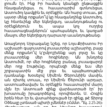
լրումն էր, Ինք Իր համակ կեանքի ընթացքին
հնազանդեցաւ ու հաւատարիմ գտնուեցաւ
Աստուծոյ կամքին եւ օրէնքին։ Ան հարց տուաւ, թէ
այսօր մենք որքանո՞վ կը հնազանդինք Աստուծոյ,
կը հետեւինք մեր եկեղեցւոյ, աւանդութեանց ու
օրէնքներուն եւ ապա կոչ ուղղեց
հաւատացեալներուն՝ պահպանելու եւ կառչած
մնալու մեր եկեղեցւոյ դարաւոր աւանդութեանց։
Առաջնորդ Սրբազանը նշեց, որ Լոյս-Քրիստոս Իր
աշխարհ գալուստով լուսաւորեց աշխարհը, բայց
մենք որքանո՞վ կ’ըմբոշխենք այդ լոյսը եւ կը
լուսաւորենք մեր հոգիները։ Ան խնդրեց
Աստուծմէ, որ մեր հոգիները բանայ, լուսազարդէ
մեր ողջ էութիւնը, որպէսզի մենք եւս մեր
շրջապատին մէջ լոյս եւ պայծառութիւն
դառնանք։ Խօսելով Սիմէոն Ծերունիին մասին,
ան դիտել տուաւ, որ Սիմէոն Ծերունի արդար,
աստուածավախ եւ օրէնքին հաւատարիմ մարդ
մըն էր։ Աստուած զինք վարձատրած էր՝ իր
խոստումը իրագործելով, որովհետեւ Ս. Հոգին
իրեն հետ էր եւ վստահեցուցած էր զինք, թէ Տիրոջ
Օծեալը չտեսած պիտի չմեռնէր (Հմմտ. Ղկ. 2.25-26)։