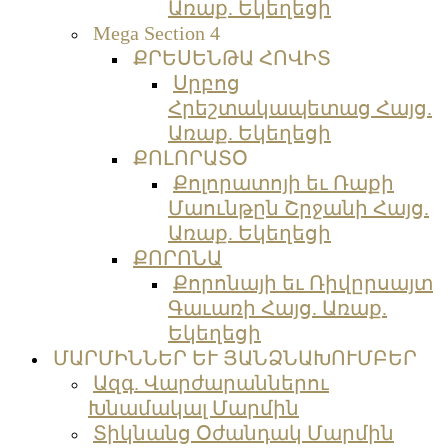
Առաք. Եկեղեցի
Mega Section 4
ՔՐԵՍԵՆԹԱ ՀՈՎԻՏ
Սրբոց
Հրեշտակապետաց Հայց.
Առաք. Եկեղեցի
ՔՈԼՈՐԱՏՕ
Քոլորատոյի եւ Ռաքի
Մաունթըն Շրջանի Հայց.
Առաք. Եկեղեցի
ՔՈՐՈՆԱ
Քորոնայի եւ Ռիվըրսայտ
Գաւառի Հայց. Առաք.
Եկեղեցի
ՄԱՐՄԻՆՆԵՐ ԵՒ ՅԱՆՁՆԱԽՈՒՄԲԵՐ
Ազգ. Վարժարաններու
Խնամակալ Մարմին
Տիկնանց Օժանդակ Մարմին