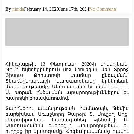
By
nimda
February 14, 2020
June 17th, 2024
No Comments
Հինգշաբթի, 13 Փետրուար 2020-ի երեկոյեան,
Թեմի եկեղեցիներուն մէջ նշուեցաւ մեր Տիրոջ
Յիսուս Քրիստոսի տաճար ընծայման՝
Տեառնընդառաջի նախատօնակը երեկոյեան
ժամերգութեամբ, Անդաստանի եւ մանուկներու
Ս. Խորան ընծայման արարողութիւններով եւ
խարոյկի բոցավառումով։
Տարիներու աւանդութեան համաձայն, Թեմիս
բարեխնամ Առաջնորդ Բարձր. Տ. Մուշեղ Արք.
Մարտիրոսեան նախագահեց Կլենտէյլի Ս.
Աստուածածին եկեղեցւոյ արարողութեան եւ
ուղղեց իր պատգամը։ Հոգեւորականաց դասու