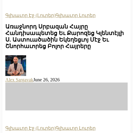
Գլխաւոր Էջ (Lուրեր)
Գլխաւոր Լուրեր
Առաջնորդ Սրբազան Հայրը
Հանդիսապետեց Եւ Քարոզեց Կլենտէյլի
Ս. Աստուածածին Եկեղեցւոյ Մէջ Եւ
Շնորհաւորեց Բոլոր Հայրերը
Alex Sargavak
June 26, 2026
Գլխաւոր Էջ (Lուրեր)
Գլխաւոր Լուրեր