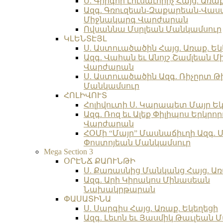
Ս. Գրիգոր Լուսաւորիչ Հայց. Առա
Ազգ. Գռուզեան-Զաքարեան-Վա
Միջնակարգ Վարժարան
Ովսաննա Մսրլեան Մանկամսուր
ԿԼԵՆՏԷՅԼ
Ս. Աստուածածին Հայց. Առաք. Եկ
Ազգ. Վահան եւ Անոյշ Շամլեան 
Վարժարան
Ս. Աստուածածին Ազգ. Ռիչըրտ Թ
Մանկամսուր
ՀՈԼԻՎՈՒՏ
Հոլիվուտի Ս. Կարապետ Մայր Եկ
Ազգ. Ռոզ եւ Ալեք Փիլիպոս Երկր
Վարժարան
ՀՕՄի “Մայր” Մասնաճիւղի Ազգ. 
Փոստոյեան Մանկամսուր
Mega Section 3
ՕՐԷՆՃ ՔԱՈՒՆԹԻ
Ս. Քառասնից Մանկանց Հայց. Առ
Ազգ. Արի Կիրակոս Մինասեան
Նախակրթարան
ՓԱՍԱՏԻՆԱ
Ս. Սարգիս Հայց. Առաք. Եկեղեցի
Ազգ. Լեւոն եւ Յասմիկ Թաւլեան