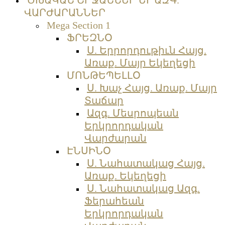
ՎԱՐԺԱՐԱՆՆԵՐ
Mega Section 1
ՖՐԵԶՆՕ
Ս. Երրորդութիւն Հայց.
Առաք. Մայր Եկեղեցի
ՄՈՆԹԵՊԵԼԼՕ
Ս. Խաչ Հայց. Առաք. Մայր
Տաճար
Ազգ. Մեսրոպեան
Երկրորդական
Վարժարան
ԷՆՍԻՆՕ
Ս. Նահատակաց Հայց.
Առաք. Եկեղեցի
Ս. Նահատակաց Ազգ.
Ֆերահեան
Երկրորդական