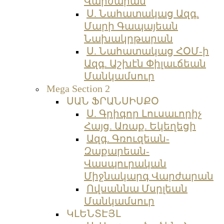
Վարժարան
Ս. Նահատակաց Ազգ.
Մարի Գապայեան
Նախակրթարան
Ս. Նահատակաց ՀՕՄ-ի
Ազգ. Աշխէն Փիլաւճեան
Մանկամսուր
Mega Section 2
ՍԱՆ ՖՐԱՆՍԻՍՔՕ
Ս. Գրիգոր Լուսաւորիչ
Հայց. Առաք. Եկեղեցի
Ազգ. Գռուզեան-
Զաքարեան-
Վասպուրական
Միջնակարգ Վարժարան
Ովսաննա Մսրլեան
Մանկամսուր
ԿԼԵՆՏԷՅԼ