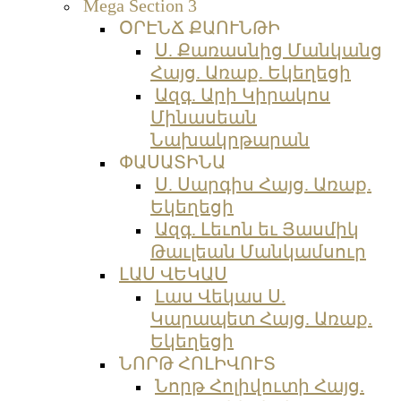
Mega Section 3
ՕՐԷՆՃ ՔԱՈՒՆԹԻ
Ս. Քառասնից Մանկանց
Հայց. Առաք. Եկեղեցի
Ազգ. Արի Կիրակոս
Մինասեան
Նախակրթարան
ՓԱՍԱՏԻՆԱ
Ս. Սարգիս Հայց. Առաք.
Եկեղեցի
Ազգ. Լեւոն եւ Յասմիկ
Թաւլեան Մանկամսուր
ԼԱՍ ՎԵԿԱՍ
Լաս Վեկաս Ս.
Կարապետ Հայց. Առաք.
Եկեղեցի
ՆՈՐԹ ՀՈԼԻՎՈՒՏ
Նորթ Հոլիվուտի Հայց.