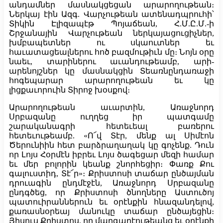
անդամներ մասնակցեցան արարողութեան։
Ներկայ էին Ազգ. Վարչութեան ատենադպրուհի՝
Տիկին Էլիզապէթ Պոյաճեան, Հ.Մ.Ը.Մ.-ի
Շրջանային Վարչութեան ներկայացուցիչներ,
խմբապետներ ու սկաուտներ եւ
հաւատացեալներու հոծ բազմութիւն մը։ Նոյն օրը
նաեւ, տարիներու աւանդութեամբ, արի-
արենոյշներ կը մասնակցին Տեառնընդառաջի
հոգեպարար արարողութեան եւ կը
լիցքաւորուին Տիրոջ խօսքով։
Արարողութեան աւարտին, Առաջնորդ
Սրբազանը ուղղեց իր պատգամը
շարականագրի հետեւեալ բառերու
հետեւութեամբ. «Ո՜վ Տէր, մենք ալ Սիմէոն
Ծերունիին հետ բարձրաղաղակ կը գոչենք. Դուն
որ Լոյս Հօրմէն իբրեւ Լոյս ծագեցար մեզի համար
եւ մեր բոլորին կեանք շնորհեցիր։ Փառք Քու
գալուստիդ, Տէ՜ր»։ Քրիստոսի տաճար ընծայման
դրուագին ընդմէջէն, Առաջնորդ Սրբազանը
ընդգծեց, որ Քրիստոսի ծնողները Աստուծոյ
պատուիրաններուն եւ օրէնքին հնազանդելով,
քառասնօրեայ մանուկը տաճար ընծայեցին։
Յիսուս Քրիստոս, որ մարգարէութեանց եւ օրէնքի