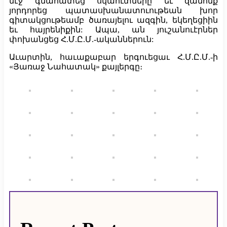
մէջ գնահատեց սկաուտները եւ զանոնք
յորդորեց պատասխանատուութեան խոր
գիտակցութեամբ ծառայելու ազգին, եկեղեցիին
եւ հայրենիքին: Ապա, ան յուշանուէրներ
փոխանցեց Հ.Մ.Ը.Մ.-ականներուն:
Աւարտին, հաւաքաբար երգուեցաւ Հ.Մ.Ը.Մ.-ի
«Յառաջ Նահատակ» քայլերգը։