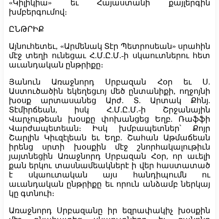
«Կիլիկիա» եւ Հայաստանի քայլերգին
խմբերգումով։
ԸՆԹՐԻՔ
Այնուհետեւ, «Արմենակ Տէր Պետրոսեան» սրահին
մէջ տեղի ունեցաւ Հ.Մ.Ը.Մ.-ի սկաուտներու հետ
աւանդական ընթրիքը։
Յանուն Առաջնորդ Սրբազան Հօր եւ Ս.
Աստուծածին եկեղեցւոյ մեծ ընտանիքի, ողջոյնի
խօսք արտասանեց Արժ. Տ. Արտակ Քհնյ.
Տէմիրճեան, իսկ Հ.Մ.Ը.Մ.-ի Շրջանային
Վարչութեան խօսքը փոխանցեց Եղբ. Ռաֆֆի
Վարժապետեան։ Իսկ խմբապետներ՝ Քոյր
Շարլին Կիւզէլեան եւ Եղբ. Շահան Աթմաճեան
իրենց սրտի խօսքին մէջ շնորհակալութիւն
յայտնեցին Առաջնորդ Սրբազան Հօր, որ աւելի
քան երկու տասնամեակներէ ի վեր հաստատած
է սկաուտական այս հանդիպումն ու
աւանդական ընթրիքը եւ որուն անձամբ ներկայ
կը գտնուի։
Առաջնորդ Սրբազանը իր եզրափակիչ խօսքին