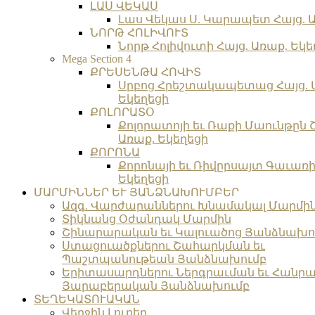
ԼԱՍ ՎԵԿԱՍ
Լաս Վեկաս Ս. Կարապետ Հայց. Ա
ՆՈՐԹ ՀՈԼԻՎՈՒՏ
Նորթ Հոլիվուտի Հայց. Առաք. Եկե
Mega Section 4
ՔՐԵՍԵՆԹԱ ՀՈՎԻՏ
Սրբոց Հրեշտակապետաց Հայց. 
Եկեղեցի
ՔՈԼՈՐԱՏՕ
Քոլորատոյի եւ Ռաքի Մաունթըն 
Առաք. Եկեղեցի
ՔՈՐՈՆԱ
Քորոնայի եւ Ռիվըրսայտ Գաւառի 
Եկեղեցի
ՄԱՐՄԻՆՆԵՐ ԵՒ ՅԱՆՁՆԱԽՈՒՄԲԵՐ
Ազգ. Վարժարաններու Խնամակալ Մարմի
Տիկնանց Օժանդակ Մարմին
Շինարարական եւ Կալուածոց Յանձնախո
Ստացուածքներու Շահարկման եւ
Պաշտպանութեան Յանձնախումբ
Երիտասարդներու Ներգրաւման եւ Հանրա
Յարաբերական Յանձնախումբ
ՏԵՂԵԿԱՏՈՒԱԿԱՆ
Վերջին Լուրեր