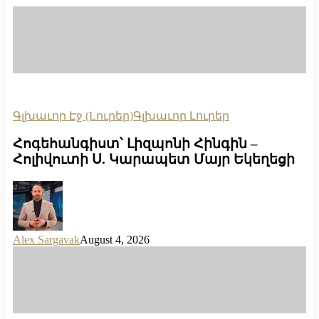
Գլխաւոր Էջ (Lուրեր)
Գլխաւոր Լուրեր
Հոգեհանգիստ՝ Լիզպոնի Հինգին –
Հոլիվուտի Ս. Կարապետ Մայր Եկեղեցի
Alex Sargavak
August 4, 2026