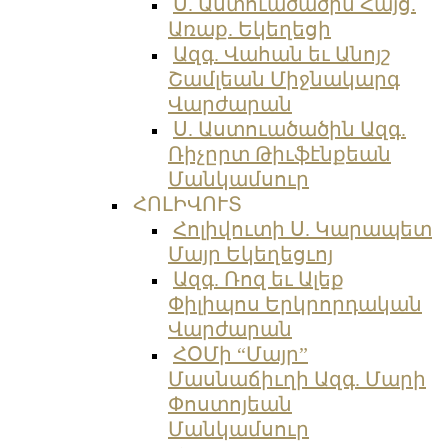
Ս. Աստուածածին Հայց.
Առաք. Եկեղեցի
Ազգ. Վահան եւ Անոյշ
Շամլեան Միջնակարգ
Վարժարան
Ս. Աստուածածին Ազգ.
Ռիչըրտ Թիւֆէնքեան
Մանկամսուր
ՀՈԼԻՎՈՒՏ
Հոլիվուտի Ս. Կարապետ
Մայր Եկեղեցւոյ
Ազգ. Ռոզ եւ Ալեք
Փիլիպոս Երկրորդական
Վարժարան
ՀՕՄի “Մայր”
Մասնաճիւղի Ազգ. Մարի
Փոստոյեան
Մանկամսուր