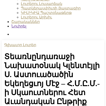
Լուրերու Լուսարձակ
Պատկերասփիւռի Յայտագիր
ԿԻԼԻԿԻԱ Պաշտօնաթերթ
Լուրերու Արխիւ
Շարականներ
Նուիրել
search
Գլխաւոր Լուրեր
Տեառնընդառաջի
Նախատօնակ Կլենտէյլի
Ս. Աստուածածին
Եկեղեցւոյ Մէջ – Հ.Մ.Ը.Մ.-
ի Սկաուտներու Հետ
Աւանդական Ընթրիք