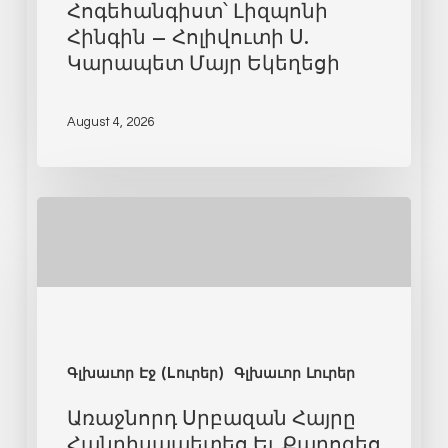
Հոգեհանգիստ՝ Լիզպոնի
Հինգին – Հոլիվուտի Ս.
Կարապետ Մայր Եկեղեցի
August 4, 2026
Գլխաւոր Էջ (Lուրեր)
Գլխաւոր Լուրեր
Առաջնորդ Սրբազան Հայրը
Հանդիսապետեց Եւ Քարոզեց