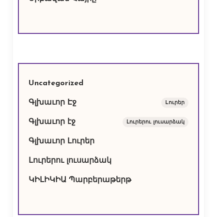
Uncategorized
Գլխաւոր Էջ
Lուրեր
Գլխաւոր էջ
Լուրերու լուսարձակ
Գլխաւոր Լուրեր
Լուրերու լուսարձակ
ԿԻԼԻԿԻԱ Պարբերաթերթ