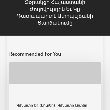
Զօրակցի Հայաստանի
Ժողովուրդին Եւ Կը
Դատապարտէ Ատրպէյճանի
Յարձակումը
Recommended For You
Գլխաւոր Էջ (Lուրեր)
Գլխաւոր Լուրեր