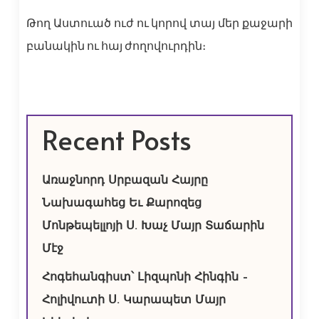
Թող Աստուած ուժ ու կորով տայ մեր քաջարի
բանակին ու հայ ժողովուրդին։
Recent Posts
Առաջնորդ Սրբազան Հայրը
Նախագահեց Եւ Քարոզեց
Մոնթեպելլոյի Ս. Խաչ Մայր Տաճարին
Մէջ
Հոգեհանգիստ՝ Լիզպոնի Հինգին –
Հոլիվուտի Ս. Կարապետ Մայր