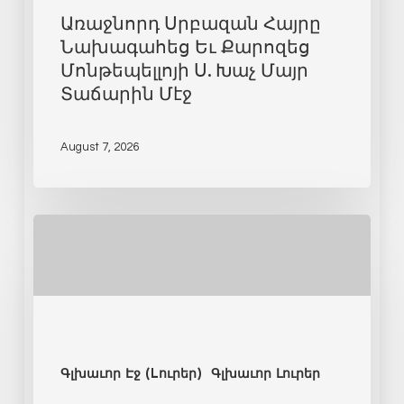
Առաջնորդ Սրբազան Հայրը
Նախագահեց Եւ Քարոզեց
Մոնթեպելլոյի Ս. Խաչ Մայր
Տաճարին Մէջ
August 7, 2026
Գլխաւոր Էջ (Lուրեր)
Գլխաւոր Լուրեր