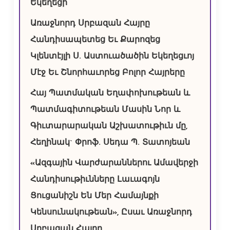
Եկեղեցի
Առաջնորդ Սրբազան Հայրը
Հանդիսապետեց Եւ Քարոզեց
Կլենտէյլի Ս. Աստուածածին Եկեղեցւոյ
Մէջ Եւ Շնորհաւորեց Բոլոր Հայրերը
Հայ Պատմական Եղափոխութեան և
Պատմագիտութեան Մասին Նոր և
Գիւտարարական Աշխատութիւն մը,
Հեղինակ` Փրոֆ. Սեդա Պ. Տատոյեան
«Ազգային Վարժարաններու Ամավերջի
Հանդիսութիւնները Լաւագոյն
Ցուցանիշն Են Մեր Համայնքի
Կենսունակութեան», Ըսաւ Առաջնորդ
Սրբազան Հայրը