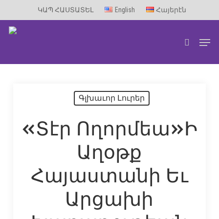
Skip
ԿԱՊ ՀԱՍՏԱՏԵԼ
English
Հայերէն
to
Men
main
search
content
Գլխաւոր Լուրեր
«Տէր Ողորմեա»ի
Աղօթք
Հայաստանի Եւ
Արցախի