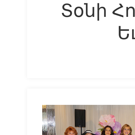
Տօնի Հ
Ե
Hit enter to search or ESC to close