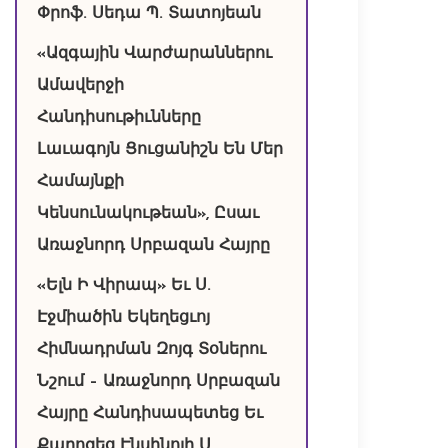
Փրոֆ. Սեդա Պ. Տատոյեան
«Ազգային Վարժարաններու
Ամավերջի
Հանդիսութիւնները
Լաւագոյն Ցուցանիշն Են Մեր
Համայնքի
Կենսունակութեան», Ըսաւ
Առաջնորդ Սրբազան Հայրը
«Ելն Ի Վիրապ» Եւ Ս.
Էջմիածին Եկեղեցւոյ
Հիմնադրման Զոյգ Տօներու
Նշում – Առաջնորդ Սրբազան
Հայրը Հանդիսապետեց Եւ
Քարոզեց Էնսինոյի Ս.