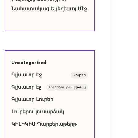
Նահատակաց Եկեղեցւոյ Մէջ
Uncategorized
Գլխաւոր Էջ
Lուրեր
Գլխաւոր էջ
Լուրերու լուսարձակ
Գլխաւոր Լուրեր
Լուրերու լուսարձակ
ԿԻԼԻԿԻԱ Պարբերաթերթ