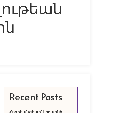
ղութեան
ին
Recent Posts
Հոգեհանգիստ՝ Լիզպոնի