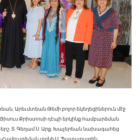
տեան, Արեւմտեան Թեմի բոլոր եկեղեցիներուն մէջ
ր Յիսուս Քրիստոսի դէպի երկինք համբարձման
երշ. Տ. Գեղամ Ս. Արք. Խաչերեան նախագահեց
ւոյ Համբարձման տօնի Ս. Պատարագին,