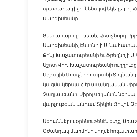
պատարագիչ ունենալով եկեղեցւոյ Հոգ
Սարգիսեանը:
Յետ արարողութեան, Առաջնորդ Սրբա
Սարգիսեանի, Էնսինոյի Ս. Նահատակաց
Քհնյ. Խաչատուրեանի եւ Ֆրեզնոյի Ս. Ե
Աշոտ Վրդ. Խաչատուրեանի ուղղուեցաւ
Ազգային Առաջնորդարանի Տիկնանց
կազմակերպած էր աւանդական Սիրոյ 
Չաղլասեանի: Սիրոյ սեղանին ներկայ ե
վարչութեան անդամ Տիկին Ծովիկ Զէ
Սեղաններու օրհնութենէն ետք, Առա
Օժանդակ մարմինի կողմէ հոգատա