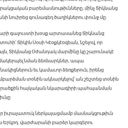
օրակցական բարեմասնութիւնները, մինչ Տիկնանց
ի նուիրեց գունագեղ ծաղիկներու փունջ մը:
բարի գալուստի խօսք արտասանեց Տիկնանց
ի՝ Տիկին Սօսի Կէօքկէօզեան, նշելով, որ
ն, Տիկնանց Օժանդակ մարմինը կը շարունակէ
զմակերպել նման ձեռնարկներ, ապա
նակիցներուն եւ կամաւոր ձեռքերուն, իրենց
բարձման տօնին ակնարկելով՝ ան շեշտեց տօնին
տարածքին հայկական նկարագիրի պահպանման
իւնը:
իր իւրայատուկ ներկայացմամբ մասնակցութիւն
իպոս Երկրդ. վարժարանի բարձր կարգերու