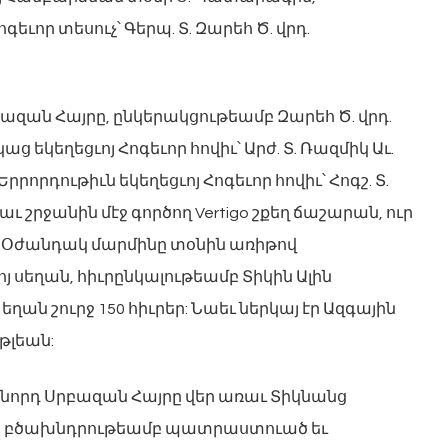
եւոր տեսուչ՝ Գերպ. Տ. Զարեհ Ծ. վրդ.
զան Հայրը, ընկերակցութեամբ Զարեհ Ծ. վրդ.
 եկեղեցւոյ Հոգեւոր հովիւ՝ Արժ. Տ. Ռազմիկ Աւ.
րրորդութիւն եկեղեցւոյ Հոգեւոր հովիւ՝ Հոգշ. Տ.
 շրջանին մէջ գործող Vertigo շքեղ ճաշարան, ուր
 Օժանդակ մարմինը տօնին առիթով
սեղան, հիւրընկալութեամբ Տիկին Ալին
ղան շուրջ 150 հիւրեր: Նաեւ ներկայ էր Ազգային
թլեան:
ջնորդ Սրբազան Հայրը վեր առաւ Տիկնանց
ր բծախնդրութեամբ պատրաստուած եւ