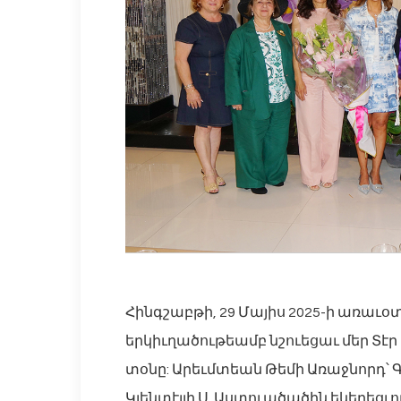
Հինգշաբթի, 29 Մայիս 2025-ի առաւօ
երկիւղածութեամբ նշուեցաւ մեր Տէ
տօնը: Արեւմտեան Թեմի Առաջնորդ՝ Գ
Կլենտէյլի Ս. Աստուածածին եկեղեց