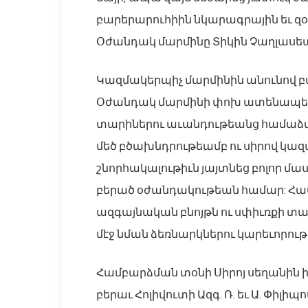
բարերարուհիին նկարագրային եւ զ
Օժանդակ մարմինը Տիկին Չաղլասեան
Կազմակերպիչ մարմինին անունով 
Օժանդակ մարմինի փոխ ատենապետուհ
տարիներու աւանդութեանց համաձայ
մեծ բծախնդրութեամբ ու սիրով կա
շնորհակալութիւն յայտնեց բոլոր մաս
բերած օժանդակութեան համար: Համ
ազգայնական բնոյթն ու սփիւռքի 
մէջ նման ձեռնարկներու կարեւորութ
Համբարձման տօնի Սիրոյ սեղանին 
բերաւ Հոլիվուտի Ազգ. Ռ. եւ Ա. Փիլ