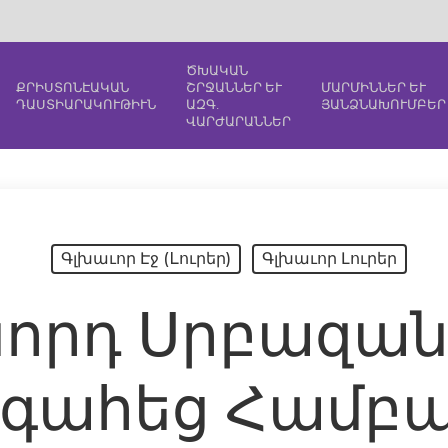
ԾԽԱԿԱՆ
ՔՐԻՍՏՈՆԷԱԿԱՆ
ՇՐՋԱՆՆԵՐ ԵՒ
ՄԱՐՄԻՆՆԵՐ ԵՒ
ԴԱՍՏԻԱՐԱԿՈՒԹԻՒՆ
ԱԶԳ.
ՅԱՆՁՆԱԽՈՒՄԲԵՐ
ՎԱՐԺԱՐԱՆՆԵՐ
Գլխաւոր Էջ (Lուրեր)
Գլխաւոր Լուրեր
որդ Սրբազան
գահեց Համբա