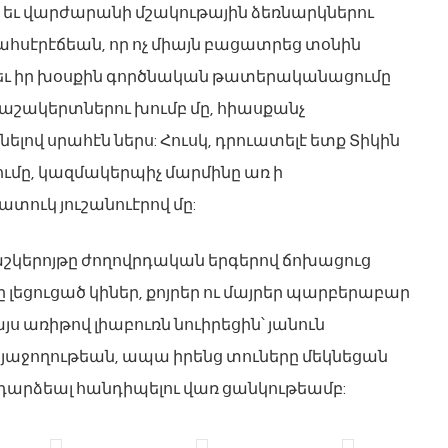
 եւ վարժարանի մշակութային ձեռնարկներու
էրէճեան, որ ոչ միայն բացատրեց տօնին
յլեւ իր խօսքին գործնական թատերականացումը
աշակերտներու խումբ մը, հիասքանչ
լով սրահէն ներս: Հուսկ, դրուատելէ ետք Տիկին
ւմը, կազմակերպիչ մարմինը առ ի
տուկ յուշանուէրով մը:
աշկերոյթը ժողովրդական երգերով ճոխացուց
 լեցուցած կիներ, քոյրեր ու մայրեր պարբերաբար
յս առիթով լիաբուռն նուիրեցին՝ յանուն
աջողութեան, ապա իրենց տուները մեկնեցան
դարձեալ հանդիպելու վառ ցանկութեամբ: