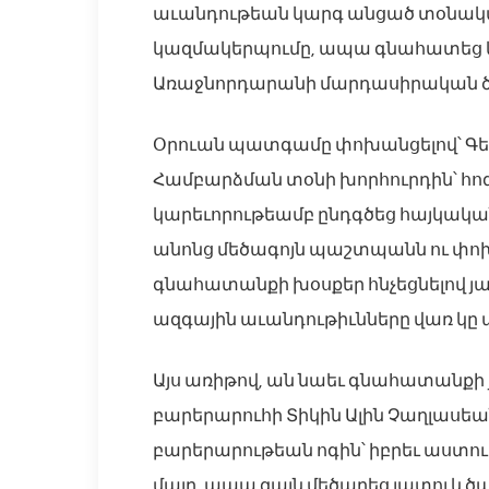
աւանդութեան կարգ անցած տօնական
կազմակերպումը, ապա գնահատեց կազ
Առաջնորդարանի մարդասիրական ծր
Օրուան պատգամը փոխանցելով՝ Գ
Համբարձման տօնի խորհուրդին՝ հոգ
կարեւորութեամբ ընդգծեց հայկակա
անոնց մեծագոյն պաշտպանն ու փոխա
գնահատանքի խօսքեր հնչեցնելով յա
ազգային աւանդութիւնները վառ կը պ
Այս առիթով, ան նաեւ գնահատանքի յ
բարերարուհի Տիկին Ալին Չաղլասեան
բարերարութեան ոգին՝ իբրեւ աստուա
մայր, ապա զայն մեծարեց յատուկ ծա