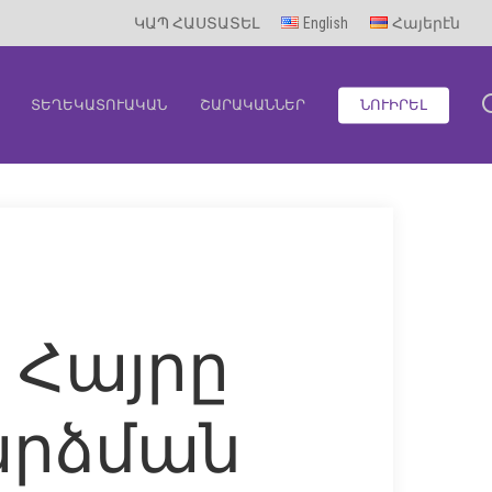
ԿԱՊ ՀԱՍՏԱՏԵԼ
English
Հայերէն
ՏԵՂԵԿԱՏՈՒԱԿԱՆ
ՇԱՐԱԿԱՆՆԵՐ
ՆՈՒԻՐԵԼ
 Հայրը
րձման