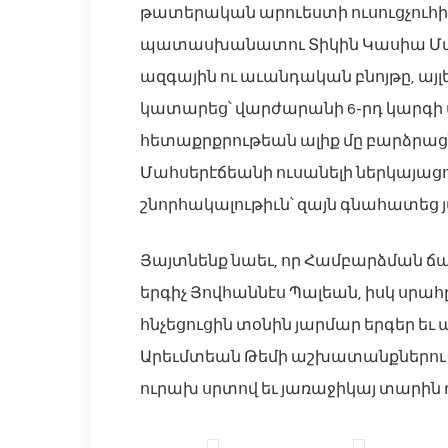
թատերական արուեստի ուսուցչուհի
պատասխանատու Տիկին Կասիա Մահս
ազգային ու աւանդական բնոյթը, ա
կատարեց՝ վարժարանի 6-րդ կարգի 
հետաքրքրութեան ալիք մը բարձրացնե
Մահսերէճեանի ուսանելի ներկայացո
շնորհակալութիւն՝ զայն գնահատեց յա
Յայտնենք նաեւ, որ Համբարձման ճ
երգիչ Յովհաննէս Պալեան, իսկ սրահը
հնչեցուցին տօնին յարմար երգեր եւ ա
Արեւմտեան Թեմի աշխատանքներու յ
ուրախ սրտով եւ յառաջիկայ տարին 