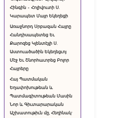
Հինգին – Հոլիվուտի Ս.
Կարապետ Մայր Եկեղեցի
Առաջնորդ Սրբազան Հայրը
Հանդիսապետեց Եւ
Քարոզեց Կլենտէյլի Ս.
Աստուածածին Եկեղեցւոյ
Մէջ Եւ Շնորհաւորեց Բոլոր
Հայրերը
Հայ Պատմական
Եղափոխութեան և
Պատմագիտութեան Մասին
Նոր և Գիւտարարական
Աշխատութիւն մը, Հեղինակ`