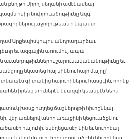
 բնոյթի Սիրոյ սեղանի ամէնամեայ
մն ու իր նուիրուածութիւնը Ազգ.
ագիրներու յաջողութեան ի նպաստ:
եղամ Արքեպիսկոպոս անդրադարձաւ
եւոր եւ ազգային առումով, ապա
ն աւանդութիւններու շարունակականութիւնը եւ
նցողը նկատեց հայ կինն ու հայր մայրը՝
տկապէս գիտակից հայուհիներու հասցէին, որոնք
ահեն իրենց տուներէն եւ ազգի կեանքէն ներս:
ատուկ խօսք ուղղեց ճաշկերոյթի հիւրընկալ
ի, վեր առնելով անոր առաքինի կեցուածքն ու
ծասէր հայուհի, եկեղեցասէր կին եւ նուիրեալ
ղկամանով մը, ուր փորագրուած էին հիւրընկալ