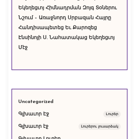
Եկեղեցւոյ Հիմնադրման Զոյգ Տօներու
Նշում – Առաջնորդ Սրբազան Հայրը
Հանդիսապետեց Եւ Քարոզեց
Էնսինոյի Ս. Նահատակաց Եկեղեցւոյ
Մէջ
Uncategorized
Գլխաւոր Էջ
Lուրեր
Գլխաւոր էջ
Լուրերու լուսարձակ