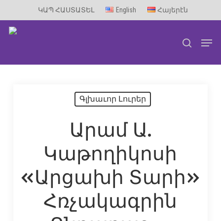
Skip
ԿԱՊ ՀԱՍՏԱՏԵԼ
English
Հայերէն
to
Men
main
search
content
Գլխաւոր Լուրեր
Արամ Ա.
Կաթողիկոսի
«Արցախի Տարի»
Հռչակագրին