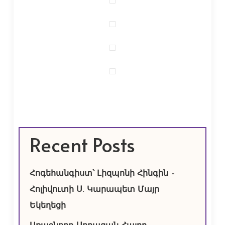
Recent Posts
Հոգեհանգիստ՝ Լիզպոնի Հինգին –
Հոլիվուտի Ս. Կարապետ Մայր
Եկեղեցի