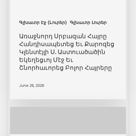
Գլխաւոր Էջ (Lուրեր)
Գլխաւոր Լուրեր
Առաջնորդ Սրբազան Հայրը
Հանդիսապետեց Եւ Քարոզեց
Կլենտէյլի Ս. Աստուածածին
Եկեղեցւոյ Մէջ Եւ
Շնորհաւորեց Բոլոր Հայրերը
June 26, 2026