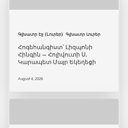
Գլխաւոր Էջ (Lուրեր)
Գլխաւոր Լուրեր
Հոգեհանգիստ՝ Լիզպոնի
Հինգին – Հոլիվուտի Ս.
Կարապետ Մայր Եկեղեցի
August 4, 2026