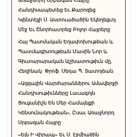
Առաջնորդ Սրբազան Հայրը
Հանդիսապետեց Եւ Քարոզեց
Կլենտէյլի Ս. Աստուածածին Եկեղեցւոյ
Մէջ Եւ Շնորհաւորեց Բոլոր Հայրերը
Հայ Պատմական Եղափոխութեան և
Պատմագիտութեան Մասին Նոր և
Գիւտարարական Աշխատութիւն մը,
Հեղինակ` Փրոֆ. Սեդա Պ. Տատոյեան
«Ազգային Վարժարաններու Ամավերջի
Հանդիսութիւնները Լաւագոյն
Ցուցանիշն Են Մեր Համայնքի
Կենսունակութեան», Ըսաւ Առաջնորդ
Սրբազան Հայրը
«Ելն Ի Վիրապ» Եւ Ս. Էջմիածին