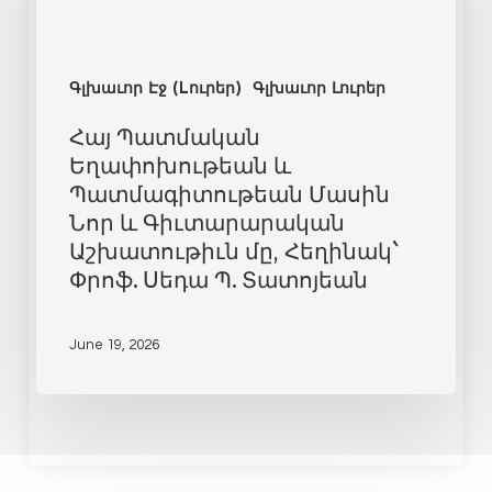
Գլխաւոր Էջ (Lուրեր)
Գլխաւոր Լուրեր
Հայ Պատմական
Եղափոխութեան և
Պատմագիտութեան Մասին
Նոր և Գիւտարարական
Աշխատութիւն մը, Հեղինակ`
Փրոֆ. Սեդա Պ. Տատոյեան
June 19, 2026