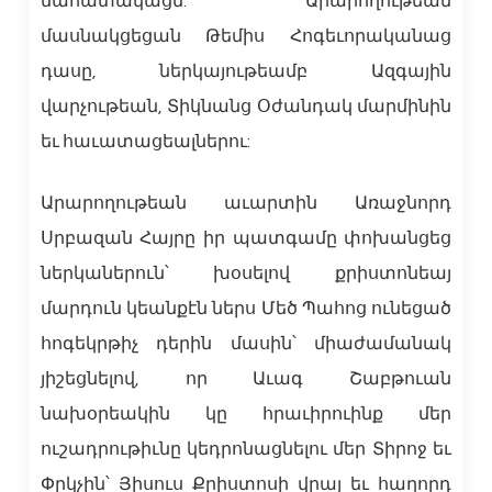
նահատակացն: Արարողութեան
մասնակցեցան Թեմիս Հոգեւորականաց
դասը, ներկայութեամբ Ազգային
վարչութեան, Տիկնանց Օժանդակ մարմինին
եւ հաւատացեալներու:
Արարողութեան աւարտին Առաջնորդ
Սրբազան Հայրը իր պատգամը փոխանցեց
ներկաներուն՝ խօսելով քրիստոնեայ
մարդուն կեանքէն ներս Մեծ Պահոց ունեցած
հոգեկրթիչ դերին մասին՝ միաժամանակ
յիշեցնելով, որ Աւագ Շաբթուան
նախօրեակին կը հրաւիրուինք մեր
ուշադրութիւնը կեդրոնացնելու մեր Տիրոջ եւ
Փրկչին՝ Յիսուս Քրիստոսի վրայ եւ հաղորդ