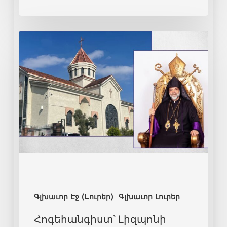
Գլխաւոր Էջ (Lուրեր)
Գլխաւոր Լուրեր
Հոգեհանգիստ՝ Լիզպոնի