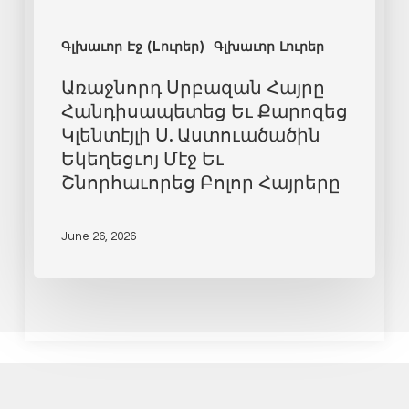
Գլխաւոր Էջ (Lուրեր)
Գլխաւոր Լուրեր
Առաջնորդ Սրբազան Հայրը
Հանդիսապետեց Եւ Քարոզեց
Կլենտէյլի Ս. Աստուածածին
Եկեղեցւոյ Մէջ Եւ
Շնորհաւորեց Բոլոր Հայրերը
June 26, 2026