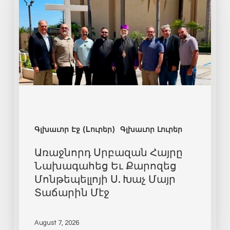
Գլխաւոր Էջ (Lուրեր)
Գլխաւոր Լուրեր
Առաջնորդ Սրբազան Հայրը
Նախագահեց Եւ Քարոզեց
Մոնթեպելլոյի Ս. Խաչ Մայր
Տաճարին Մէջ
August 7, 2026