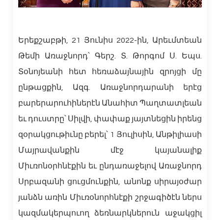
Երեքշաբթի, 21 Յունիս 2022-ին, Արեւմտեան
Թեմի Առաջնորդ՝ Գերշ. Տ. Թորգոմ Ս. Եպս.
Տօնոյեանի հետ հեռաձայնային զրոյցի մը
ընթացքին, Ազգ. Առաջնորդարանի երէց
բարերարուհիներէն Անահիտ Պաղտատլեան
եւ դուստրը՝ Սիլվի, փափաք յայտնեցին իրենց
զօրակցութիւնը բերել՝ 1 Յուլիսին, Անթիլիասի
Մայրավանքին մէջ կայանալիք
Միւռոնօրհնէքին եւ ընդառաջելով Առաջնորդ
Սրբազանի ցուցմունքին, անոնք սիրայօժար
յանձն առին Միւռօնորհնէքի շրջագիծէն ներս
կազմակերպուող ձեռնարկներուն աջակցիլ