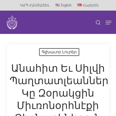
Skip
ԿԱՊ ՀԱՍՏԱՏԵԼ
English
Հայերէն
to
Men
main
search
content
Գլխաւոր Լուրեր
Անահիտ Եւ Սիլվի
Պաղտատլեաններ
Կը Զօրակցին
Միւռոնօրհնէքի