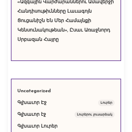
«Ազգային Վարժարաններու Ամավերջի
Հանդիսութիւնները Լաւագոյն
Ցուցանիշն Են Մեր Համայնքի
Կենսունակութեան», Ըսաւ Առաջնորդ
Սրբազան Հայրը
Uncategorized
Գլխաւոր Էջ
Lուրեր
Գլխաւոր էջ
Լուրերու լուսարձակ
Գլխաւոր Լուրեր