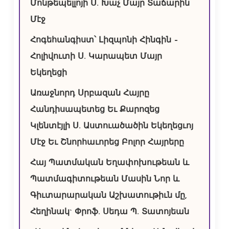
Մոնթեպելլոյի Ս. Խաչ Մայր Տաճարին
Մէջ
Հոգեհանգիստ՝ Լիզպոնի Հինգին –
Հոլիվուտի Ս. Կարապետ Մայր
Եկեղեցի
Առաջնորդ Սրբազան Հայրը
Հանդիսապետեց Եւ Քարոզեց
Կլենտէյլի Ս. Աստուածածին Եկեղեցւոյ
Մէջ Եւ Շնորհաւորեց Բոլոր Հայրերը
Հայ Պատմական Եղափոխութեան և
Պատմագիտութեան Մասին Նոր և
Գիւտարարական Աշխատութիւն մը,
Հեղինակ` Փրոֆ. Սեդա Պ. Տատոյեան