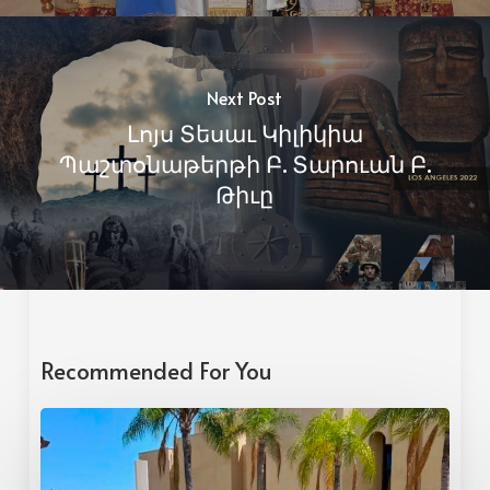
Next Post
Լոյս Տեսաւ Կիլիկիա
Պաշտօնաթերթի Բ. Տարուան Բ.
Թիւը
Recommended For You