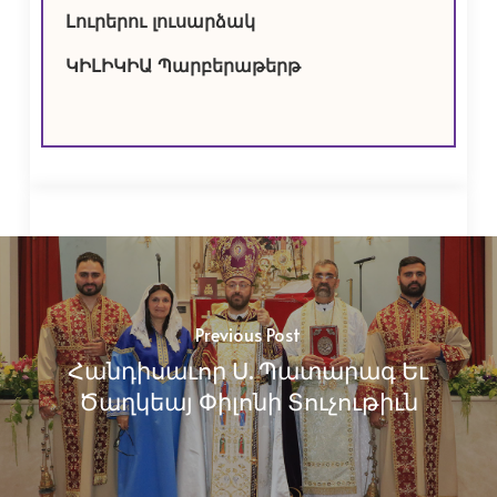
Լուրերու լուսարձակ
ԿԻԼԻԿԻԱ Պարբերաթերթ
Previous Post
Հանդիսաւոր Ս. Պատարագ Եւ
Ծաղկեայ Փիլոնի Տուչութիւն