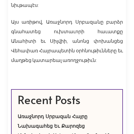
նիւթապէս:
Այս առիթով, Առաջնորդ Սրբազանը բարձր
գնահատեց ուխտաւորի հաւատքը
Անահիտի եւ Սիլվիի, անոնց փոխանցեց
Վեհափառ Հայրապետին օրհնութիւնները եւ
մաղթեց կատարեալ առողջութիւն:
Recent Posts
Առաջնորդ Սրբազան Հայրը
Նախագահեց Եւ Քարոզեց