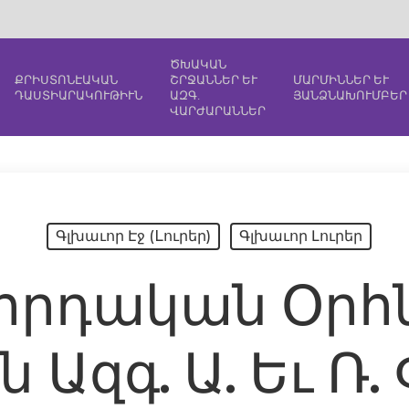
ԾԽԱԿԱՆ
ՔՐԻՍՏՈՆԷԱԿԱՆ
ՇՐՋԱՆՆԵՐ ԵՒ
ՄԱՐՄԻՆՆԵՐ ԵՒ
ԴԱՍՏԻԱՐԱԿՈՒԹԻՒՆ
ԱԶԳ.
ՅԱՆՁՆԱԽՈՒՄԲԵՐ
ՎԱՐԺԱՐԱՆՆԵՐ
Գլխաւոր Էջ (Lուրեր)
Գլխաւոր Լուրեր
որդական Օրհն
Ազգ. Ա. Եւ Ռ.