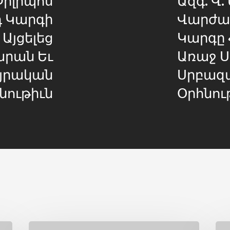
 Կարգի
Վարժա
Այցելեց
Կարգը 
արան Եւ
Առաջ 
յրական
Սրբազ
նութիւն
Օրհնու