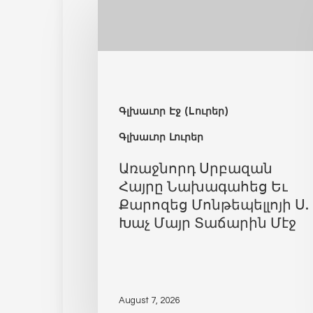
Գլխաւոր Էջ (Lուրեր)
Գլխաւոր Լուրեր
Առաջնորդ Սրբազան
Հայրը Նախագահեց Եւ
Քարոզեց Մոնթեպելլոյի Ս.
Խաչ Մայր Տաճարին Մէջ
August 7, 2026