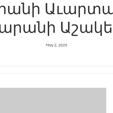
անի Աւարտա
արանի Աշակ
May 2, 2025