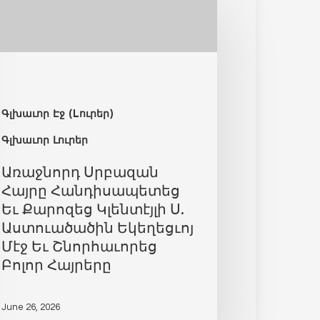
Գլխաւոր Էջ (Lուրեր)
Գլխաւոր Լուրեր
Առաջնորդ Սրբազան
Հայրը Հանդիսապետեց
Եւ Քարոզեց Կլենտէյլի Ս.
Աստուածածին Եկեղեցւոյ
Մէջ Եւ Շնորհաւորեց
Բոլոր Հայրերը
June 26, 2026