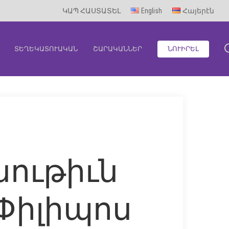
ԿԱՊ ՀԱՍՏԱՏԵԼ
English
Հայերէն
ՏԵՂԵԿԱՏՈՒԱԿԱՆ
ՇԱՐԱԿԱՆՆԵՐ
ՆՈՒԻՐԵԼ
ութիւն
 Փիլիպոս