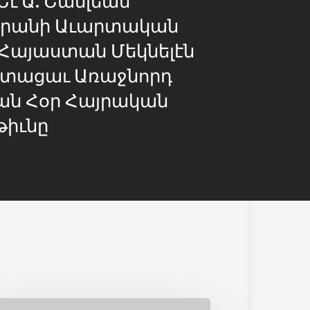
րանի Աւարտական
Հայաստան Մեկնելէն
Ստացաւ Առաջնորդ
ան Հօր Հայրական
թիւնը