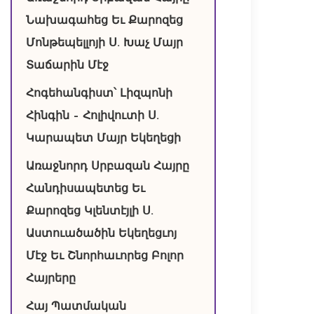
Նախագահեց Եւ Քարոզեց
Մոնթեպելլոյի Ս. Խաչ Մայր
Տաճարին Մէջ
Հոգեհանգիստ՝ Լիզպոնի
Հինգին – Հոլիվուտի Ս.
Կարապետ Մայր Եկեղեցի
Առաջնորդ Սրբազան Հայրը
Հանդիսապետեց Եւ
Քարոզեց Կլենտէյլի Ս.
Աստուածածին Եկեղեցւոյ
Մէջ Եւ Շնորհաւորեց Բոլոր
Հայրերը
Հայ Պատմական