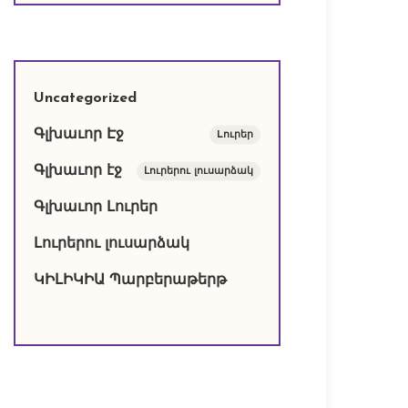
Uncategorized
Գլխաւոր Էջ
Lուրեր
Գլխաւոր էջ
Լուրերու լուսարձակ
Գլխաւոր Լուրեր
Լուրերու լուսարձակ
ԿԻԼԻԿԻԱ Պարբերաթերթ