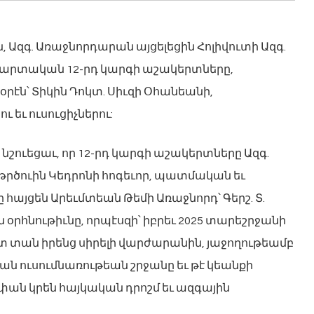
ին, Ազգ. Առաջնորդարան այցելեցին Հոլիվուտի Ազգ.
աւարտական 12-րդ կարգի աշակերտները,
էն՝ Տիկին Դոկտ. Սիւզի Օհանեանի,
եւ ուսուցիչներու:
շուեցաւ, որ 12-րդ կարգի աշակերտները Ազգ.
 թրծուին Կեդրոնի հոգեւոր, պատմական եւ
ը հայցեն Արեւմտեան Թեմի Առաջնորդ՝ Գերշ. Տ.
 օրհնութիւնը, որպէսզի՝ իբրեւ 2025 տարեշրջանի
տ տան իրենց սիրելի վարժարանին, յաջողութեամբ
ն ուսումնառութեան շրջանը եւ թէ կեանքի
ն կրեն հայկական դրոշմ եւ ազգային