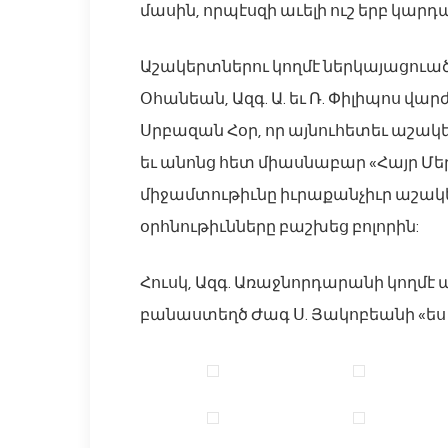
մասին, որպէսզի աւելի ուշ երբ կարդա
Աշակերտներու կողմէ ներկայացուած
Օհանեան, Ազգ. Ա. եւ Ռ. Փիլիպոս վա
Սրբազան Հօր, որ այնուհետեւ աշա
եւ անոնց հետ միասնաբար «Հայր Մե
միջամտութիւնը իւրաքանչիւր աշակե
օրհնութիւնները բաշխեց բոլորին:
Հուսկ, Ազգ. Առաջնորդարանի կողմէ
բանաստեղծ Ժագ Ս. Յակոբեանի «ես 