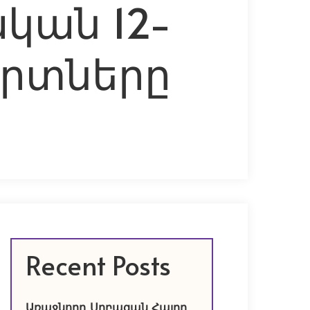
կան 12-
երտները
Recent Posts
Առաջնորդ Սրբազան Հայրը