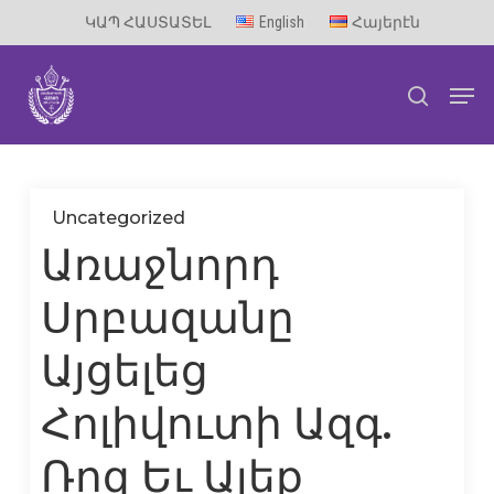
Skip
ԿԱՊ ՀԱՍՏԱՏԵԼ
English
Հայերէն
to
Men
main
search
content
Uncategorized
Առաջնորդ
Սրբազանը
Այցելեց
Հոլիվուտի Ազգ.
Ռոզ Եւ Ալեք