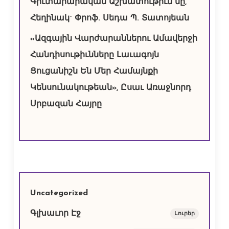
Գիւտարարական Աշխատութիւն մը,
Հեղինակ` Փրոֆ. Սեդա Պ. Տատոյեան
«Ազգային Վարժարաններու Ամավերջի
Հանդիսութիւնները Լաւագոյն
Ցուցանիշն Են Մեր Համայնքի
Կենսունակութեան», Ըսաւ Առաջնորդ
Սրբազան Հայրը
Uncategorized
Գլխաւոր Էջ
Lուրեր