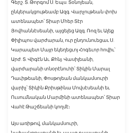
Գերշ. Տ. Թորգոմ Ս. Եպս. Տօնոյեան,
ընկերակցութեամբ Ազգ. Վարչութեան փոխ
ատենապետ՝ Տիար Մհեր Տէր
Յովհաննէսեանի, այցելեց Ազգ. Ռոզ եւ Ալեք
Փիլիպոս վարժարան, ուր ընդունուեցաւ Ս.
Կարապետ Մայր եկեղեցւոյ Հոգեւոր հովիւ՝
Արժ. Տ. Վիգէն Աւ. Քհնյ. Վասիլեանի,
վարժարանի տնօրէնուհի՝ Տիկին Մարալ
Դաւիթեանի, Փոսթոյեան մանկամսուրի
վարիչ՝ Տիկին Քրիսթինա Մովսէսեանի եւ
Ուսումնական Մարմինի ատենապետ՝ Տիար
Վահէ Թաշճեանի կողմէ։
Այս առիթով, մանկամսուրի,