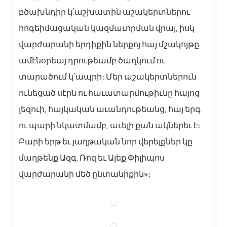
բծախնդիր կ՛աշխատին աշակերտներու
հոգեիմացական կազմաւորման վրայ, իսկ
վարժարանի երդիքին ներքոյ հայ մշակոյթը
ամէնօրեայ դրութեամբ ծաղկում ու
տարածում կ՛ապրի։ Մեր աշակերտներուն
ունեցած սէրն ու հաւատարմութիւնը հայոց
լեզուի, հայկական աւանդութեանց, հայ երգ
ու պարի նկատմամբ, աւելի քան ակներեւ է։
Բարի երթ եւ յաղթական նոր վերելքներ կը
մաղթենք Ազգ. Ռոզ եւ Ալեք Փիլիպոս
վարժարանի մեծ ընտանիքին»։