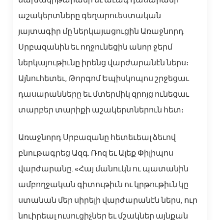
նախակրթարանի եւ աւագ դասարանի
աշակերտները գեղարուեստական
յայտագիր մը ներկայացուցին Առաջնորդ
Սրբազանին եւ ողջունեցին անոր ջերմ
ներկայութիւնը իրենց վարժարանէն ներս։
Այնուհետեւ, Թորգոմ Եպիսկոպոս շրջեցաւ
դասարանները եւ մտերմիկ զրոյց ունեցաւ
տարբեր տարիքի աշակերտներուն հետ։
Առաջնորդ Սրբազանը հետեւեալ ձեւով
բնութագրեց Ազգ. Ռոզ եւ Ալեք Փիլիպոս
վարժարանը. «Հայ մանուկն ու պատանին
ամբողջական գիտութիւն ու կրթութիւն կը
ստանան մեր սիրելի վարժարանէն ներս, ուր
նուիրեալ ուսուցիչներ եւ մշակներ այնքան