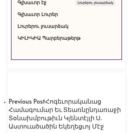
Գլխաւոր էջ
Լուրերու լուսարձակ
Գլխաւոր Լուրեր
Լուրերու լուսարձակ
ԿԻԼԻԿԻԱ Պարբերաթերթ
Previous Post
Հոգեւորականաց
Համագումար Եւ Տեառնընդառաջի
Տօնախմբութիւն Կլենտէյլի Ս.
Աստուածածին Եկեղեցւոյ Մէջ