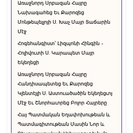
Առաջնորդ Սրբազան Հայրը
Նախագահեց Եւ Քարոզեց
Մոնթեպելլոյի Ս. Խաչ Մայր Տաճարին
Մէջ
Հոգեհանգիստ՝ Լիզպոնի Հինգին –
Հոլիվուտի Ս. Կարապետ Մայր
Եկեղեցի
Առաջնորդ Սրբազան Հայրը
Հանդիսապետեց Եւ Քարոզեց
Կլենտէյլի Ս. Աստուածածին Եկեղեցւոյ
Մէջ Եւ Շնորհաւորեց Բոլոր Հայրերը
Հայ Պատմական Եղափոխութեան և
Պատմագիտութեան Մասին Նոր և