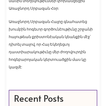
մասին տեղեկութիւններ փոխանցեցին
Առաջնորդ Սրբազան Հօր:
Առաջնորդ Սրբազան Հայրը գնահատեց
խումբին հոգեւոր գործունէութիւնը շրջանի
հայութեան քրիստոնէական կեանքին մէջ՝
դիտել տալով, որ Հայ Եկեղեցւոյ
դաստիարակութիւնը մեր ժողովուրդին
հոգեբարոյական կերտուածքին մաս կը
կազմէ:
Recent Posts