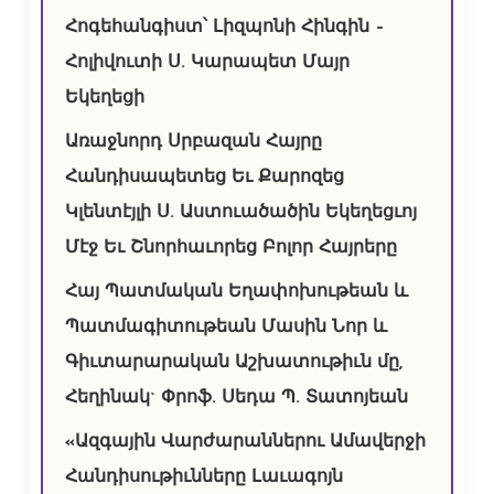
Հոգեհանգիստ՝ Լիզպոնի Հինգին –
Հոլիվուտի Ս. Կարապետ Մայր
Եկեղեցի
Առաջնորդ Սրբազան Հայրը
Հանդիսապետեց Եւ Քարոզեց
Կլենտէյլի Ս. Աստուածածին Եկեղեցւոյ
Մէջ Եւ Շնորհաւորեց Բոլոր Հայրերը
Հայ Պատմական Եղափոխութեան և
Պատմագիտութեան Մասին Նոր և
Գիւտարարական Աշխատութիւն մը,
Հեղինակ` Փրոֆ. Սեդա Պ. Տատոյեան
«Ազգային Վարժարաններու Ամավերջի
Հանդիսութիւնները Լաւագոյն