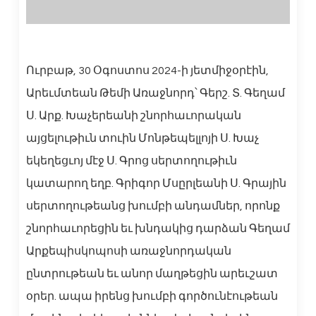
Ուրբաթ, 30 Օգոստոս 2024-ի յետմիջօրէին,
Արեւմտեան Թեմի Առաջնորդ՝ Գերշ. Տ. Գեղամ
Ս. Արք. Խաչերեանի շնորհաւորական
այցելութիւն տուին Մոնթեպելլոյի Ս. Խաչ
եկեղեցւոյ մէջ Ս. Գրոց սերտողութիւն
կատարող եղբ. Գրիգոր Մսըրլեանի Ս. Գրային
սերտողութեանց խումբի անդամներ, որոնք
շնորհաւորեցին եւ խնդակից դարձան Գեղամ
Արքեպիսկոպոսի առաջնորդական
ընտրութեան եւ անոր մաղթեցին արեւշատ
օրեր. ապա իրենց խումբի գործունէութեան