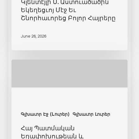
Կլենտէյլի Ս. Աստուածածին
Եկեղեցւոյ Մէջ Եւ
Շնորհաւորեց Բոլոր Հայրերը
June 26, 2026
Գլխաւոր Էջ (Lուրեր)
Գլխաւոր Լուրեր
Հայ Պատմական
Եղափոխութեան և