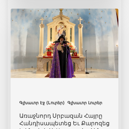
Գլխաւոր Էջ (Lուրեր)
Գլխաւոր Լուրեր
Առաջնորդ Սրբազան Հայրը
Հանդիսապետեց Եւ Քարոզեց