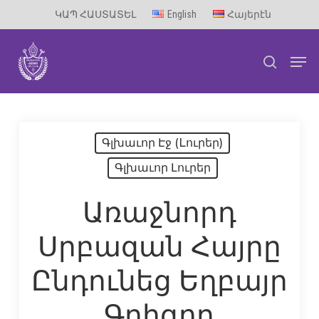
Skip
ԿԱՊ ՀԱՍՏԱՏԵԼ
English
Հայերէն
to
Men
main
search
content
Գլխաւոր Էջ (Lուրեր)
Գլխաւոր Լուրեր
Առաջնորդ
Սրբազան Հայրը
Ընդունեց Եղբայր
Գրիգոր