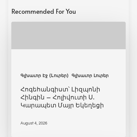
Recommended For You
Գլխաւոր Էջ (Lուրեր)
Գլխաւոր Լուրեր
Հոգեհանգիստ՝ Լիզպոնի
Հինգին – Հոլիվուտի Ս.
Կարապետ Մայր Եկեղեցի
August 4, 2026