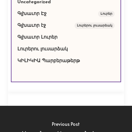
Uncategorized
Գլխաւոր Էջ
Lուրեր
Գլխաւոր էջ
Լուրերու լուսարձակ
Գլխաւոր Լուրեր
Լուրերու լուսարձակ
ԿԻԼԻԿԻԱ Պարբերաթերթ
Previous Post