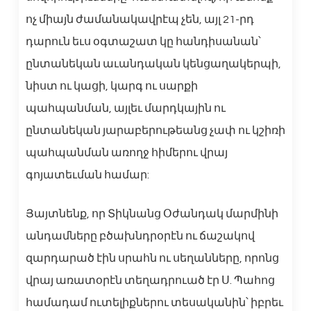
ոչ միայն ժամանակավրէպ չեն, այլ 21-րդ
դարուն եւս օգտաշատ կը հանդիսանան՝
ընտանեկան աւանդական կենցաղակերպի,
նիստ ու կացի, կարգ ու սարքի
պահպանման, այլեւ մարդկային ու
ընտանեկան յարաբերութեանց չափ ու կշիռի
պահպանման առողջ հիմերու վրայ
գոյատեւման համար:
Յայտնենք, որ Տիկնանց Օժանդակ մարմինի
անդամները բծախնդրօրէն ու ճաշակով
զարդարած էին սրահն ու սեղանները, որոնց
վրայ առատօրէն տեղադրուած էր Ս. Պահոց
համադամ ուտելիքներու տեսականին՝ իբրեւ