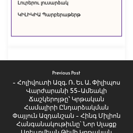
Լուրերու լուսարձակ
ԿԻԼԻԿԻԱ Պարբերաթերթ
Previous Post
- Հոլիվուտի Ազգ. Ռ. Եւ Ա. Փիլիպոս
Վարժարանի 55-Ամեակի
Ճաշկերոյթը` Կրթական
Համալիրի Ընդարձակման
Փայլուն Ազդանշան - Հինգ Միլիոն
Հանգանակութիւնը՝ Նոր Սլացք
Արեւտմեան Թեմի Կրթական