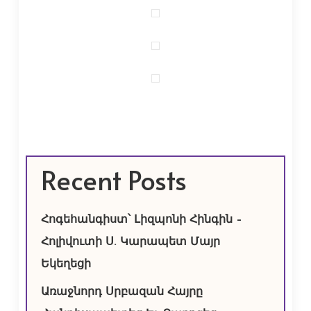
Recent Posts
Հոգեհանգիստ՝ Լիզպոնի Հինգին –
Հոլիվուտի Ս. Կարապետ Մայր
Եկեղեցի
Առաջնորդ Սրբազան Հայրը