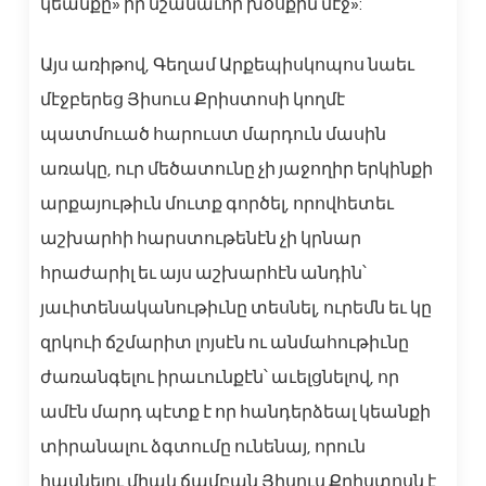
կեանքը» իր նշանաւոր խօսքին մէջ»:
Այս առիթով, Գեղամ Արքեպիսկոպոս նաեւ
մէջբերեց Յիսուս Քրիստոսի կողմէ
պատմուած հարուստ մարդուն մասին
առակը, ուր մեծատունը չի յաջողիր երկինքի
արքայութիւն մուտք գործել, որովհետեւ
աշխարհի հարստութենէն չի կրնար
հրաժարիլ եւ այս աշխարհէն անդին՝
յաւիտենականութիւնը տեսնել, ուրեմն եւ կը
զրկուի ճշմարիտ լոյսէն ու անմահութիւնը
ժառանգելու իրաւունքէն՝ աւելցնելով, որ
ամէն մարդ պէտք է որ հանդերձեալ կեանքի
տիրանալու ձգտումը ունենայ, որուն
հասնելու միակ ճամբան Յիսուս Քրիստոսն է,