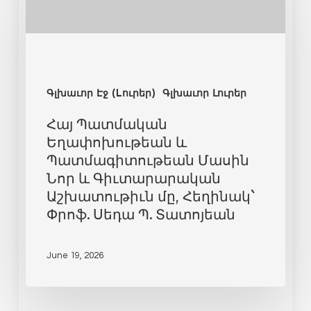
Գլխաւոր Էջ (Lուրեր)
Գլխաւոր Լուրեր
Հայ Պատմական
Եղափոխութեան և
Պատմագիտութեան Մասին
Նոր և Գիւտարարական
Աշխատութիւն մը, Հեղինակ`
Փրոֆ. Սեդա Պ. Տատոյեան
June 19, 2026