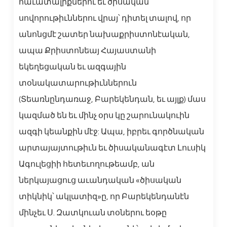
հաւատալիքներու եւ ծիսական
սովորութիւններու վրայ՝ դիտել տալով, որ
անոնցմէ շատեր նախաքրիստոնէական,
ապա Քրիստոնեայ Հայաստանի
եկեղեցական եւ ազգային
տօնակատարութիւններուն
(Տեառնընդառաջ, Բարեկենդան, եւ այլք) մաս
կազմած են եւ մինչ օրս կը շարունակուին
ազգի կեանքին մէջ: Ապա, իբրեւ գործնական
արտայայտութիւն եւ ծիսականագէտ Լուսիկ
Ագուլեցիի հետեւողութեամբ, ան
ներկայացուց աւանդական «ծիսական
տիկնիկ՝ ակլատիզ»ը, որ Բարեկենդանէն
մինչեւ Ս. Զատկուան տօներու եօթը