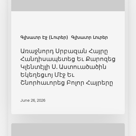
Գլխաւոր Էջ (Lուրեր)
Գլխաւոր Լուրեր
Առաջնորդ Սրբազան Հայրը
Հանդիսապետեց Եւ Քարոզեց
Կլենտէյլի Ս. Աստուածածին
Եկեղեցւոյ Մէջ Եւ
Շնորհաւորեց Բոլոր Հայրերը
June 26, 2026