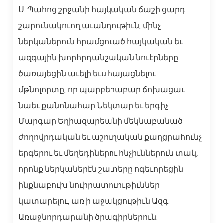
Ս. Պահոց շրջանի հայկական ճաշի ցարդ
շարունակուող աւանդութիւն, մինչ
ներկաներուն հրամցուած հայկական եւ
ազգային խորհրդանշական նուէրները
ծառայեցին աւելի եւս հայացնելու
մթնոլորտը, որ պարբերաբար ճոխացաւ
նաեւ քանոնահար Նեկտար եւ երգիչ
Մարգար Եղիազարեանի մեկնաբանած
ժողովրդական եւ աշուղական քաղցրահունչ
երգերու եւ մեղեդիներու հնչիւններուն տակ,
որոնք ներկաներէն շատերը ոգեւորեցին
ինքնաբուխ նուիրատուութիւններ
կատարելու, առ ի աջակցութիւն Ազգ.
Առաջնորդարանի ծրագիրներուն: