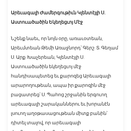
Արեւագալի Ժամերգութիւն Կլենտէյլի Ս.
Աստուածածին Եկեղեցւոյ Մէջ
Նշենք նաեւ, որ նոյն օրը, առաւօտեան,
Արեւմտեան Թեմի Առաջնորդ՝ Գերշ. Տ. Գեղամ
Ս. Արք. Խաչերեան, Կլենտէյլի Ս.
Աստուածածին եկեղեցւոյ մէջ
հանդիսապետեց եւ քարոզեց Արեւագալի
արարողութեան, ապա իր քարոզին մէջ
բացատրեց՝ Ս. Պահոց շրջանին երգուող
արեւագալի շարականներու եւ խորանէն
լսուող աղօթասացութեան միտք բանին՝
դիտել տալով, որ արեւագալի