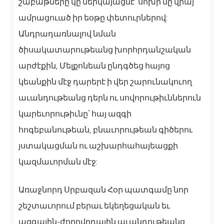
շաբաթները կը ներկայացնէ՝ սոխի մը վրայ
ամրացուած իր եօթը փետուրներով:
Անդրադառնալով նման
ծիսակատարութեանց խորհրդանշական
արժէքին, Մելքոնեան ընդգծեց հայոց
կեանքին մէջ դարերէ ի վեր շարունակուող
աւանդութեանց դերն ու սովորութիւններուն
կարեւորութիւնը՝ հայ ազգի
հոգեբանութեան, բնաւորութեան գիծերու
յստակացման ու աշխարհահայեացքի
կազմաւորման մէջ:
Առաջնորդ Սրբազան Հօր պատգամը նոր
շեշտաւորում բերաւ եկեղեցական եւ
ազգային-ժողովրդային աւանդութեանց