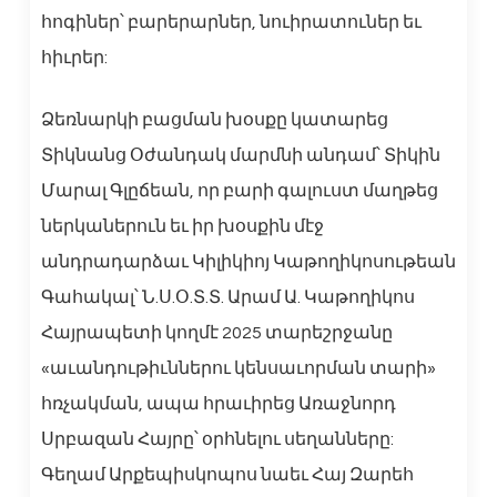
հոգիներ՝ բարերարներ, նուիրատուներ եւ
հիւրեր:
Ձեռնարկի բացման խօսքը կատարեց
Տիկնանց Օժանդակ մարմնի անդամ՝ Տիկին
Մարալ Գլըճեան, որ բարի գալուստ մաղթեց
ներկաներուն եւ իր խօսքին մէջ
անդրադարձաւ Կիլիկիոյ Կաթողիկոսութեան
Գահակալ՝ Ն.Ս.Օ.Տ.Տ. Արամ Ա. Կաթողիկոս
Հայրապետի կողմէ 2025 տարեշրջանը
«աւանդութիւններու կենսաւորման տարի»
հռչակման, ապա հրաւիրեց Առաջնորդ
Սրբազան Հայրը՝ օրհնելու սեղանները:
Գեղամ Արքեպիսկոպոս նաեւ Հայ Զարեհ