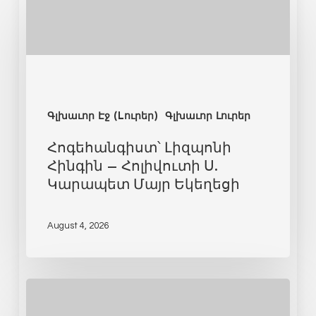
Գլխաւոր Էջ (Lուրեր)
Գլխաւոր Լուրեր
Հոգեհանգիստ՝ Լիզպոնի
Հինգին – Հոլիվուտի Ս.
Կարապետ Մայր Եկեղեցի
August 4, 2026