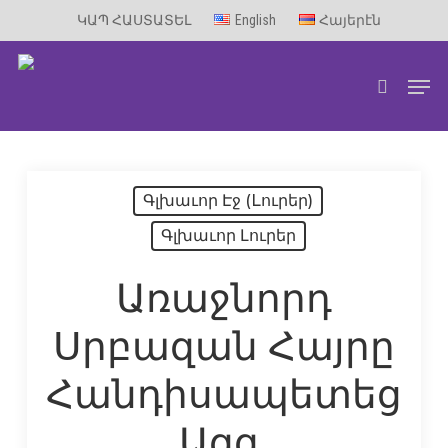
Skip
ԿԱՊ ՀԱՍՏԱՏԵԼ
English
Հայերէն
to
Men
main
search
content
Գլխաւոր Էջ (Lուրեր)
Գլխաւոր Լուրեր
Առաջնորդ
Սրբազան Հայրը
Հանդիսապետեց
Ազգ.