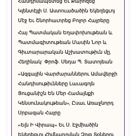
Հանդիսապետեց Եւ Քարոզեց
Կլենտէյլի Ս. Աստուածածին Եկեղեցւոյ
Մէջ Եւ Շնորհաւորեց Բոլոր Հայրերը
Հայ Պատմական Եղափոխութեան և
Պատմագիտութեան Մասին Նոր և
Գիւտարարական Աշխատութիւն մը,
Հեղինակ` Փրոֆ. Սեդա Պ. Տատոյեան
«Ազգային Վարժարաններու Ամավերջի
Հանդիսութիւնները Լաւագոյն
Ցուցանիշն Են Մեր Համայնքի
Կենսունակութեան», Ըսաւ Առաջնորդ
Սրբազան Հայրը
«Ելն Ի Վիրապ» Եւ Ս. Էջմիածին
Եկեղեցւոյ Հիմնադրման Զոյգ Տօներու