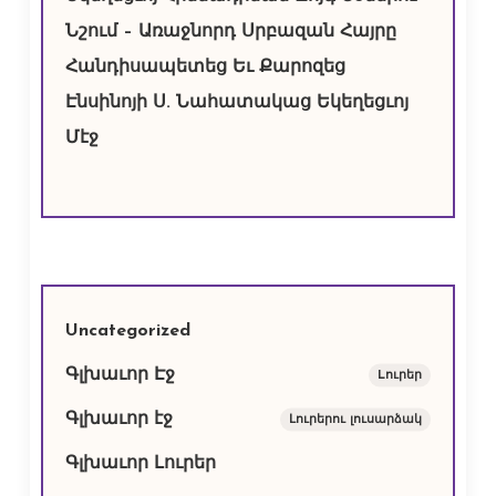
Նշում – Առաջնորդ Սրբազան Հայրը
Հանդիսապետեց Եւ Քարոզեց
Էնսինոյի Ս. Նահատակաց Եկեղեցւոյ
Մէջ
Uncategorized
Գլխաւոր Էջ
Lուրեր
Գլխաւոր էջ
Լուրերու լուսարձակ
Գլխաւոր Լուրեր