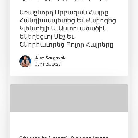
Առաջնորդ Սրբազան Հայրը
Հանդիսապետեց Եւ Քարոզեց
Կլենտէյլի Ս. Աստուածածին
Եկեղեցւոյ Մէջ Եւ
Շնորհաւորեց Բոլոր Հայրերը
Alex Sargavak
June 26, 2026