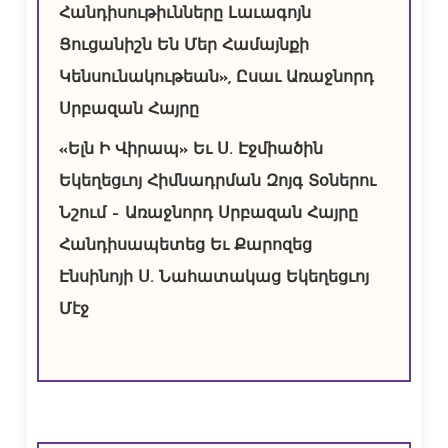
Հանդիսութիւնները Լաւագոյն
Ցուցանիշն Են Մեր Համայնքի
Կենսունակութեան», Ըսաւ Առաջնորդ
Սրբազան Հայրը
«Ելն Ի Վիրապ» Եւ Ս. Էջմիածին
Եկեղեցւոյ Հիմնադրման Զոյգ Տօներու
Նշում – Առաջնորդ Սրբազան Հայրը
Հանդիսապետեց Եւ Քարոզեց
Էնսինոյի Ս. Նահատակաց Եկեղեցւոյ
Մէջ