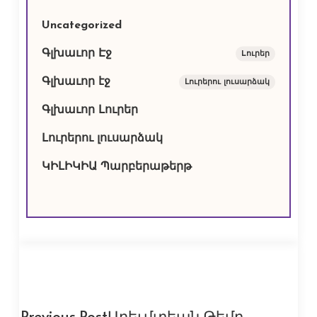
Uncategorized
Գլխաւոր Էջ
Lուրեր
Գլխաւոր էջ
Լուրերու լուսարձակ
Գլխաւոր Լուրեր
Լուրերու լուսարձակ
ԿԻԼԻԿԻԱ Պարբերաթերթ
Previous Post
Արեւմտեան Թեմը