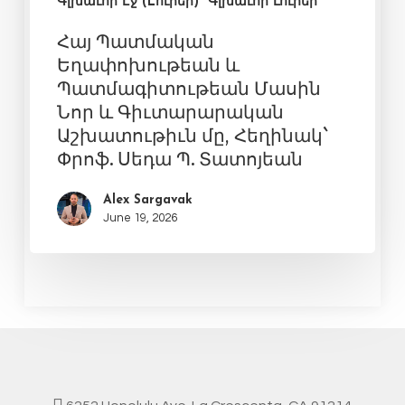
Գլխաւոր Էջ (Lուրեր)
Գլխաւոր Լուրեր
Հայ Պատմական
Եղափոխութեան և
Պատմագիտութեան Մասին
Նոր և Գիւտարարական
Աշխատութիւն մը, Հեղինակ`
Փրոֆ. Սեդա Պ. Տատոյեան
Alex Sargavak
June 19, 2026