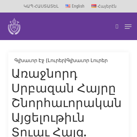
Skip
ԿԱՊ ՀԱՍՏԱՏԵԼ
English
Հայերէն
to
Men
main
search
content
Գլխաւոր Էջ (Lուրեր)
Գլխաւոր Լուրեր
Առաջնորդ
Սրբազան Հայրը
Շնորհաւորական
Այցելութիւն
Տուաւ Հայց.