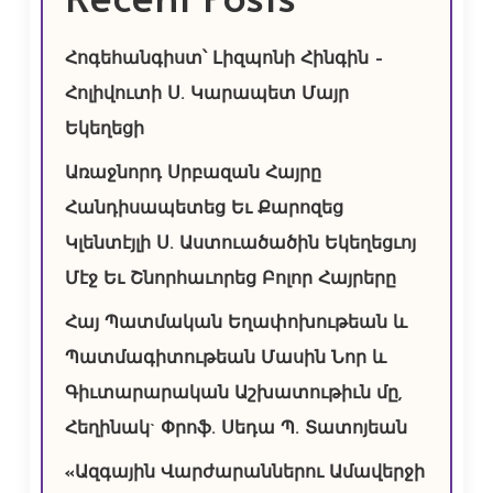
Հոգեհանգիստ՝ Լիզպոնի Հինգին –
Հոլիվուտի Ս. Կարապետ Մայր
Եկեղեցի
Առաջնորդ Սրբազան Հայրը
Հանդիսապետեց Եւ Քարոզեց
Կլենտէյլի Ս. Աստուածածին Եկեղեցւոյ
Մէջ Եւ Շնորհաւորեց Բոլոր Հայրերը
Հայ Պատմական Եղափոխութեան և
Պատմագիտութեան Մասին Նոր և
Գիւտարարական Աշխատութիւն մը,
Հեղինակ` Փրոֆ. Սեդա Պ. Տատոյեան
«Ազգային Վարժարաններու Ամավերջի