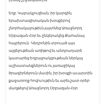
իրենց շրջապատին:
Եղբ. Կաբակչուզեան, իր կարգին,
երախտագիտական խօսքերով
շնորհակալութիւն յայտնեց Առաջնորդ
Սրբազան Հօր եւ ընկերակից Քահանայ
հայրերուն` Կեդրոնին տրուած այս
այցելութեան առիթով եւ անդրադարձ
կատարեց Եղբայրակցութեան ներկայ
աշխատանքներուն ու յառաջիկայ
ծրագիրներուն մասին, իր խօսքի աւարտին
քաջառողջ հովուութիւն եւ արեւշատ օրեր
մաղթելով Առաջնորդ Սրբազան Հօր: