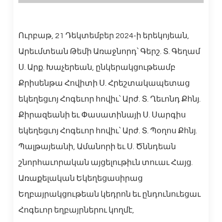
Ուրբաթ, 21 Դեկտեմբեր 2024-ի երեկոյեան,
Արեւմտեան Թեմի Առաջնորդ՝ Գերշ. Տ. Գեղամ
Ս. Արք. Խաչերեան, ընկերակցութեամբ
Քրիսենթա Հովիտի Ս. Հրեշտակապետաց
եկեղեցւոյ Հոգեւոր հովիւ՝ Արժ. Տ. Ղեւոնդ Քհնյ.
Քիրազեանի եւ Փասատինայի Ս. Սարգիս
եկեղեցւոյ Հոգեւոր հովիւ՝ Արժ. Տ. Պօղոս Քհնյ.
Պալթայեանի, Ամանորի եւ Ս. Ծննդեան
շնորհաւորական այցելութիւն տուաւ Հայց.
Առաքելական Եկեղեցասիրաց
Եղբայրակցութեան կեդրոն եւ ընդունուեցաւ
Հոգեւոր եղբայրներու կողմէ,