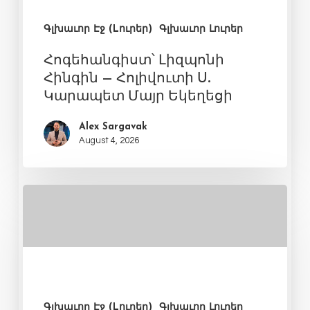
Գլխաւոր Էջ (Lուրեր)
Գլխաւոր Լուրեր
Հոգեհանգիստ՝ Լիզպոնի
Հինգին – Հոլիվուտի Ս.
Կարապետ Մայր Եկեղեցի
Alex Sargavak
August 4, 2026
Գլխաւոր Էջ (Lուրեր)
Գլխաւոր Լուրեր