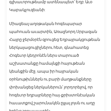
գլխաւորութեամբ ատենապետ՝ Եղբ. Աւօ
Կաբակչուզեանի:
Միացեալ աղօթական հոգեպարար
պահուան աւարտին, Առաջնորդ Սրբազան
Հայրը ջերմօրէն զրուցեց Եղբայրակցութեան
ներկայացուցիչներու հետ, գնահատեց
Հոգեւոր կեդրոնէն ներս տարուած
աշխատանքը համայնքի հայութեան
կեանքին մէջ, ապա իր հայրական
օրհնութիւններն ու բարի մաղթանքները
փոխանցեց ներկաներուն՝ յորդորելով, որ
հոգեւոր եղբայրները հայ-քրիստոնէական
հաւատքով շարունակեն ըլլալ լոյսն ու աղը