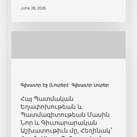
June 26, 2026
Գլխաւոր Էջ (Lուրեր)
Գլխաւոր Լուրեր
Հայ Պատմական
Եղափոխութեան և
Պատմագիտութեան Մասին
Նոր և Գիւտարարական
Աշխատութիւն մը, Հեղինակ`