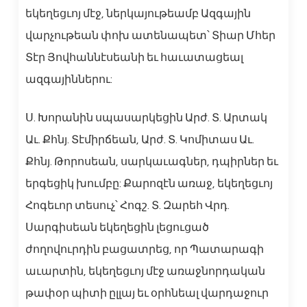
եկեղեցւոյ մէջ, ներկայութեամբ Ազգային
վարչութեան փոխ ատենապետ՝ Տիար Մհեր
Տէր Յովհաննէսեանի եւ հաւատացեալ
ազգայիններու:
Ս. Խորանին սպասարկեցին Արժ. Տ. Արտակ
Աւ. Քհնյ. Տէմիրճեան, Արժ. Տ. Կոմիտաս Աւ.
Քհնյ. Թորոսեան, սարկաւագներ, դպիրներ եւ
երգեցիկ խումբը: Քարոզէն առաջ, եկեղեցւոյ
Հոգեւոր տեսուչ՝ Հոգշ. Տ. Զարեհ Վրդ.
Սարգիսեան եկեղեցին լեցուցած
ժողովուրդին բացատրեց, որ Պատարագի
աւարտին, եկեղեցւոյ մէջ առաջնորդական
թափօր պիտի ըլլայ եւ օրհնեալ վարդաջուր