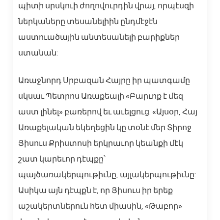
պիտի սրսկուի ժողովուրդին վրայ, որպէսզի
ներկաները տեսանելիին ընդմէջէն
աստուածային անտեսանելի բարիքներ
ստանան:
Առաջնորդ Սրբազան Հայրը իր պատգամը
սկսաւ Պետրոս Առաքեալի «Բարւոք է մեզ
աստ լինել» բառերով եւ աւելցուց. «Այսօր, Հայ
Առաքելական եկեղեցին կը տօնէ մեր Տիրոջ
Յիսուս Քրիստոսի երկրաւոր կեանքի մէկ
շատ կարեւոր դէպքը՝
պայծառակերպութիւնը, այլակերպութիւնը:
Ասիկա այն դէպքն է, որ Յիսուս իր երեք
աշակերտներուն հետ միասին, «Թաբոր»