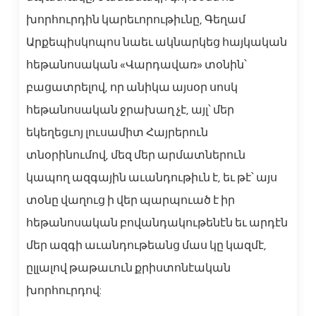
խորհուրդին կարեւորութիւնը, Գեղամ
Արքեպիսկոպոս նաեւ ակնարկեց հայկական
հեթանոսական «Վարդավառ» տօնին՝
բացատրելով, որ անիկա այսօր սոսկ
հեթանոսական ջրախաղ չէ, այլ՝ մեր
եկեղեցւոյ լուսամիտ Հայրերուն
տնօրինումով, մեզ մեր արմատներուն
կապող ազգային աւանդութիւն է, եւ թէ՝ այս
տօնը վաղուց ի վեր պարպուած է իր
հեթանոսական բովանդակութենէն եւ արդէն
մեր ազգի աւանդութեանց մաս կը կազմէ,
ըլլալով թաթաւուն քրիստոնէական
խորհուրդով: