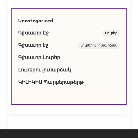
Uncategorized
Գլխաւոր Էջ
Lուրեր
Գլխաւոր էջ
Լուրերու լուսարձակ
Գլխաւոր Լուրեր
Լուրերու լուսարձակ
ԿԻԼԻԿԻԱ Պարբերաթերթ