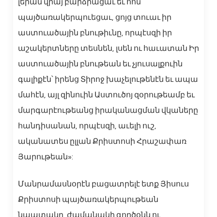
լերան վրայ բարձրացաւ եւ հոն
պայծառակերպուեցաւ, ցոյց տուաւ իր
աստուածային բնութիւնը, որպէսզի իր
աշակերտները տեսնեն, լսեն ու հաւատան Իր
աստուածային բնութեան եւ չյուսալքուին
գալիքէն՝ իրենց Տիրոջ խաչելութենէն եւ ապա
մահէն, այլ զինուին Աստուծոյ զօրութեամբ եւ
մարգարէութեանց իրականացման վկաները
հանդիսանան, որպէսզի, աւելի ուշ,
ականատես ըլլան Քրիստոսի Հրաշափառ
Յարութեան»:
Մանրամասնօրէն բացատրելէ ետք Յիսուս
Քրիստոսի պայծառակերպութեան
նպատակը, ժամանակի գործօնն ու