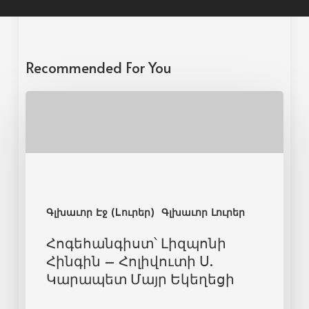
Recommended For You
Գլխաւոր Էջ (Lուրեր)
Գլխաւոր Լուրեր
Հոգեհանգիստ՝ Լիզպոնի
Հինգին – Հոլիվուտի Ս.
Կարապետ Մայր Եկեղեցի