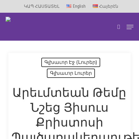
Skip
ԿԱՊ ՀԱՍՏԱՏԵԼ
English
Հայերէն
to
Men
main
search
content
Գլխաւոր Էջ (Lուրեր)
Գլխաւոր Լուրեր
Արեւմտեան Թեմը
Նշեց Յիսուս
Քրիստոսի
Պայծառակերպութ