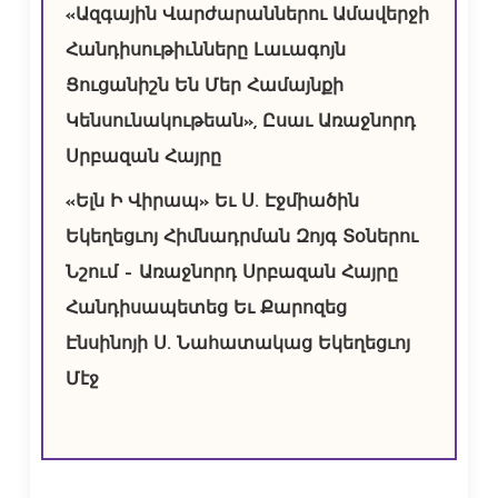
«Ազգային Վարժարաններու Ամավերջի
Հանդիսութիւնները Լաւագոյն
Ցուցանիշն Են Մեր Համայնքի
Կենսունակութեան», Ըսաւ Առաջնորդ
Սրբազան Հայրը
«Ելն Ի Վիրապ» Եւ Ս. Էջմիածին
Եկեղեցւոյ Հիմնադրման Զոյգ Տօներու
Նշում – Առաջնորդ Սրբազան Հայրը
Հանդիսապետեց Եւ Քարոզեց
Էնսինոյի Ս. Նահատակաց Եկեղեցւոյ
Մէջ