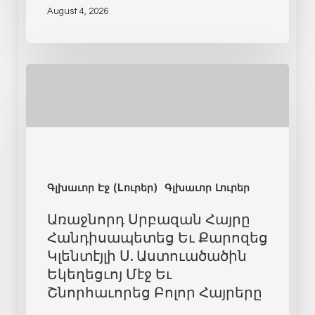
August 4, 2026
Գլխաւոր Էջ (Lուրեր)
Գլխաւոր Լուրեր
Առաջնորդ Սրբազան Հայրը
Հանդիսապետեց Եւ Քարոզեց
Կլենտէյլի Ս. Աստուածածին
Եկեղեցւոյ Մէջ Եւ
Շնորհաւորեց Բոլոր Հայրերը