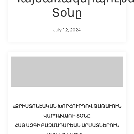
Տօնը
July 12, 2024
«ՔՐԻՍՏՈՆԷԱԿԱՆ ԽՈՐՀՈՒՐԴՈՎ ԹԱԹԱՒՈՒՆ
ՎԱՐԴԱՎԱՌԻ ՏՕՆԸ
ՀԱՅ ԱԶԳԻ ԲԱԶՄԱԴԱՐԵԱՆ ԱՐՄԱՏՆԵՐՈՒՆ