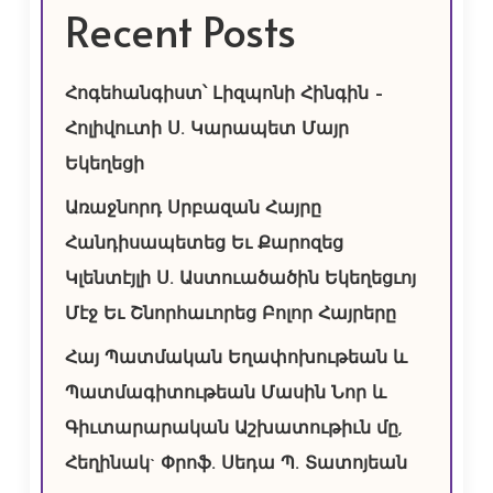
Recent Posts
Հոգեհանգիստ՝ Լիզպոնի Հինգին –
Հոլիվուտի Ս. Կարապետ Մայր
Եկեղեցի
Առաջնորդ Սրբազան Հայրը
Հանդիսապետեց Եւ Քարոզեց
Կլենտէյլի Ս. Աստուածածին Եկեղեցւոյ
Մէջ Եւ Շնորհաւորեց Բոլոր Հայրերը
Հայ Պատմական Եղափոխութեան և
Պատմագիտութեան Մասին Նոր և
Գիւտարարական Աշխատութիւն մը,
Հեղինակ` Փրոֆ. Սեդա Պ. Տատոյեան