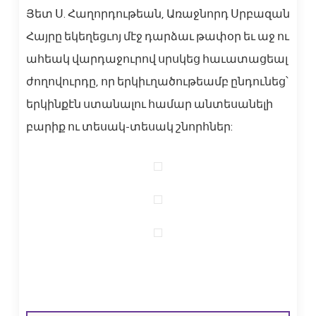
Յետ Ս. Հաղորդութեան, Առաջնորդ Սրբազան
Հայրը եկեղեցւոյ մէջ դարձաւ թափօր եւ աջ ու
ահեակ վարդաջուրով սրսկեց հաւատացեալ
ժողովուրդը, որ երկիւղածութեամբ ընդունեց՝
երկինքէն ստանալու համար անտեսանելի
բարիք ու տեսակ-տեսակ շնորհներ: