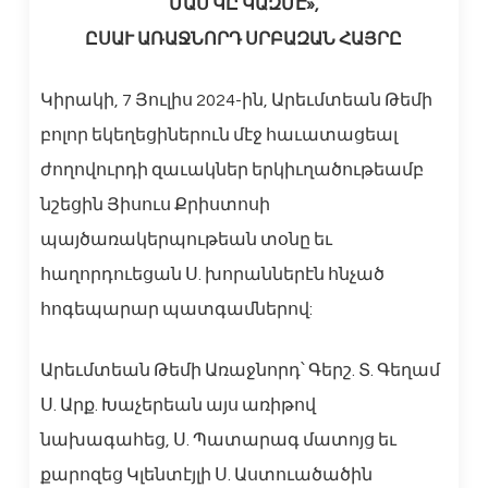
ՄԱՍ ԿԸ ԿԱԶՄԷ»,
ԸՍԱՒ ԱՌԱՋՆՈՐԴ ՍՐԲԱԶԱՆ ՀԱՅՐԸ
Կիրակի, 7 Յուլիս 2024-ին, Արեւմտեան Թեմի
բոլոր եկեղեցիներուն մէջ հաւատացեալ
ժողովուրդի զաւակներ երկիւղածութեամբ
նշեցին Յիսուս Քրիստոսի
պայծառակերպութեան տօնը եւ
հաղորդուեցան Ս. խորաններէն հնչած
հոգեպարար պատգամներով:
Արեւմտեան Թեմի Առաջնորդ՝ Գերշ. Տ. Գեղամ
Ս. Արք. Խաչերեան այս առիթով
նախագահեց, Ս. Պատարագ մատոյց եւ
քարոզեց Կլենտէյլի Ս. Աստուածածին