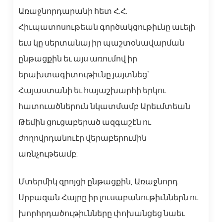
Առաջնորդարանի հետ Հ.Հ.
Հիւպատոսութեան գործակցութիւնը աւելի
եւս կը սերտանայ իր պաշտօնավարման
ընթացքին եւ այս առումով իր
երախտագիտութիւնը յայտնեց՝
Հայաստանի եւ հայաշխարհի երկու
հատուածներուն նկատմամբ Արեւմտեան
Թեմին ցուցաբերած ազգաշէն ու
ժողովրդանուէր վերաբերումին
առնչութեամբ:
Մտերմիկ զրոյցի ընթացքին, Առաջնորդ
Սրբազան Հայրը իր լուսաբանութիւններն ու
խորհրդածութիւնները փոխանցեց նաեւ