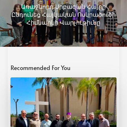
Առաջնորդ Սրբազան Հայրը
Ընդունեց Հայկական Ոսկրածուծի
Հիմնարկի Վարչութիւնը
Recommended For You