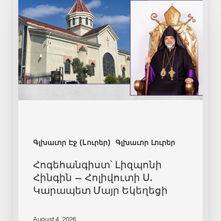
Գլխաւոր Էջ (Lուրեր)
Գլխաւոր Լուրեր
Հոգեհանգիստ՝ Լիզպոնի
Հինգին – Հոլիվուտի Ս.
Կարապետ Մայր Եկեղեցի
August 4, 2026