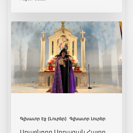
Գլխաւոր Էջ (Lուրեր)
Գլխաւոր Լուրեր
Առաջնորդ Սրբազան Հայրը