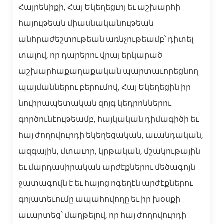
Հայրենիքի, Հայ Եկեղեցւոյ եւ աշխարհի
հայութեան միասնականութեան
անհրաժեշտութեան առնչութեամբ՝ դիտել
տալով, որ դարերու վրայ երկարած
աշխարհաքաղաքական պարտաւորեցնող
պայմաններու բերումով, Հայ Եկեղեցին իր
նուիրապետական զոյգ կեդրոններու
գործունէութեամբ, հայկական դիմագիծի եւ
հայ ժողովուրդի եկեղեցական, աւանդական,
ազգային, մտաւոր, կրթական, մշակութային
եւ մարդասիրական արժէքներու մեծագոյն
ջատագովն է եւ հայոց ոգեղէն արժէքներու
գոյատեւումը ապահովողը եւ իր խօսքի
աւարտեց՝ մաղթելով, որ հայ ժողովուրդի