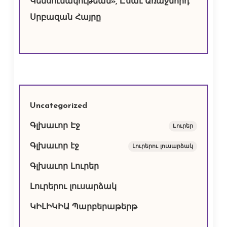
Կենսունակութեան», Ըսաւ Առաջնորդ
Սրբազան Հայրը
Uncategorized
Գլխաւոր Էջ
Lուրեր
Գլխաւոր էջ
Լուրերու լուսարձակ
Գլխաւոր Լուրեր
Լուրերու լուսարձակ
ԿԻԼԻԿԻԱ Պարբերաթերթ