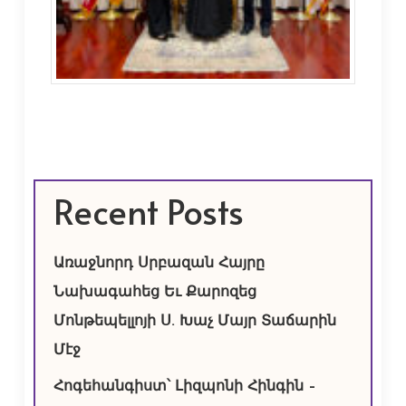
Recent Posts
Առաջնորդ Սրբազան Հայրը
Նախագահեց Եւ Քարոզեց
Մոնթեպելլոյի Ս. Խաչ Մայր Տաճարին
Մէջ
Հոգեհանգիստ՝ Լիզպոնի Հինգին –