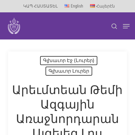
Skip
ԿԱՊ ՀԱՍՏԱՏԵԼ
English
Հայերէն
to
Men
main
search
content
Գլխաւոր Էջ (Lուրեր)
Գլխաւոր Լուրեր
Արեւմտեան Թեմի
Ազգային
Առաջնորդարան
Այցելեց Լոս