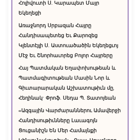
Հոլիվուտի Ս. Կարապետ Մայր
Եկեղեցի
Առաջնորդ Սրբազան Հայրը
Հանդիսապետեց Եւ Քարոզեց
Կլենտէյլի Ս. Աստուածածին Եկեղեցւոյ
Մէջ Եւ Շնորհաւորեց Բոլոր Հայրերը
Հայ Պատմական Եղափոխութեան և
Պատմագիտութեան Մասին Նոր և
Գիւտարարական Աշխատութիւն մը,
Հեղինակ` Փրոֆ. Սեդա Պ. Տատոյեան
«Ազգային Վարժարաններու Ամավերջի
Հանդիսութիւնները Լաւագոյն
Ցուցանիշն Են Մեր Համայնքի