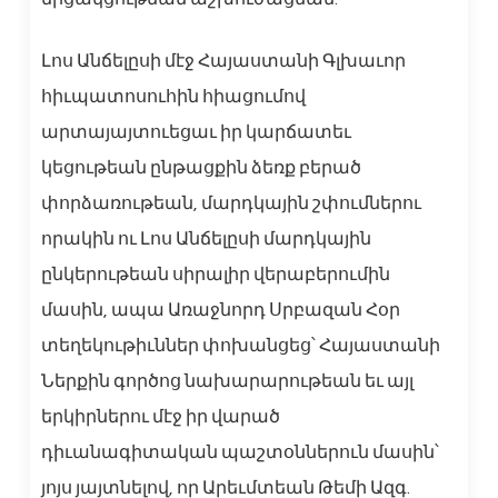
Լոս Անճելըսի մէջ Հայաստանի Գլխաւոր
հիւպատոսուհին հիացումով
արտայայտուեցաւ իր կարճատեւ
կեցութեան ընթացքին ձեռք բերած
փորձառութեան, մարդկային շփումներու
որակին ու Լոս Անճելըսի մարդկային
ընկերութեան սիրալիր վերաբերումին
մասին, ապա Առաջնորդ Սրբազան Հօր
տեղեկութիւններ փոխանցեց՝ Հայաստանի
Ներքին գործոց նախարարութեան եւ այլ
երկիրներու մէջ իր վարած
դիւանագիտական պաշտօններուն մասին՝
յոյս յայտնելով, որ Արեւմտեան Թեմի Ազգ.