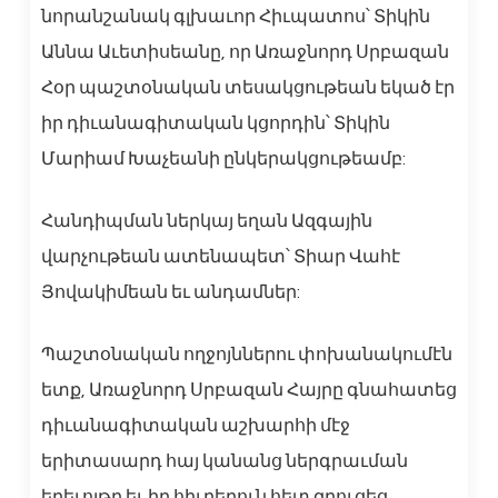
նորանշանակ գլխաւոր Հիւպատոս՝ Տիկին
Աննա Աւետիսեանը, որ Առաջնորդ Սրբազան
Հօր պաշտօնական տեսակցութեան եկած էր
իր դիւանագիտական կցորդին՝ Տիկին
Մարիամ Խաչեանի ընկերակցութեամբ:
Հանդիպման ներկայ եղան Ազգային
վարչութեան ատենապետ՝ Տիար Վահէ
Յովակիմեան եւ անդամներ:
Պաշտօնական ողջոյններու փոխանակումէն
ետք, Առաջնորդ Սրբազան Հայրը գնահատեց
դիւանագիտական աշխարհի մէջ
երիտասարդ հայ կանանց ներգրաւման
երեւոյթը եւ իր հիւրերուն հետ զրուցեց