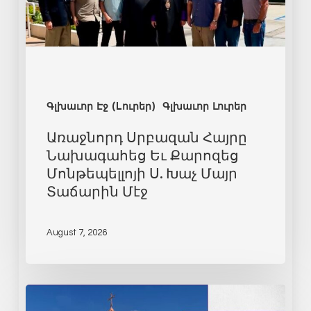
Գլխաւոր Էջ (Lուրեր)
Գլխաւոր Լուրեր
Առաջնորդ Սրբազան Հայրը
Նախագահեց Եւ Քարոզեց
Մոնթեպելլոյի Ս. Խաչ Մայր
Տաճարին Մէջ
August 7, 2026