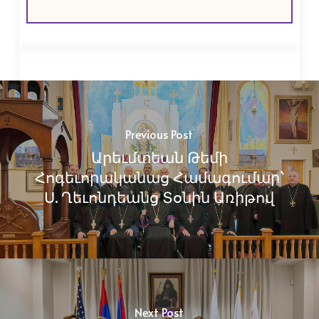
Previous Post
Արեւմտեան Թեմի
Հոգեւորականաց Համագումար`
Ս. Ղեւոնդեանց Տօնին Առիթով
Next Post