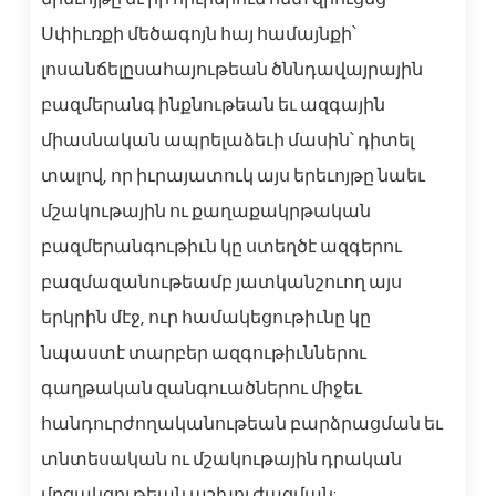
Սփիւռքի մեծագոյն հայ համայնքի՝
լոսանճելըսահայութեան ծննդավայրային
բազմերանգ ինքնութեան եւ ազգային
միասնական ապրելաձեւի մասին՝ դիտել
տալով, որ իւրայատուկ այս երեւոյթը նաեւ
մշակութային ու քաղաքակրթական
բազմերանգութիւն կը ստեղծէ ազգերու
բազմազանութեամբ յատկանշուող այս
երկրին մէջ, ուր համակեցութիւնը կը
նպաստէ տարբեր ազգութիւններու
գաղթական զանգուածներու միջեւ
հանդուրժողականութեան բարձրացման եւ
տնտեսական ու մշակութային դրական
մրցակցութեան աշխուժացման: