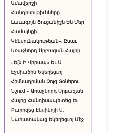
Ամավերջի
Հանդիսութիւնները
Լաւագոյն Ցուցանիշն Են Մեր
Համայնքի
Կենսունակութեան», Ըսաւ
Առաջնորդ Սրբազան Հայրը
«Ելն Ի Վիրապ» Եւ Ս.
Էջմիածին Եկեղեցւոյ
Հիմնադրման Զոյգ Տօներու
Նշում – Առաջնորդ Սրբազան
Հայրը Հանդիսապետեց Եւ
Քարոզեց Էնսինոյի Ս.
Նահատակաց Եկեղեցւոյ Մէջ