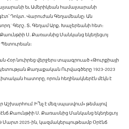
լսարանի եւ Ամերիկեան համալսարանի
էտ՝ Դոկտ․ Վարուժան Գեղամեանը։ Ան
որդ` Գերշ․ Տ․ Գեղամ Արք․ Խաչերեանի հետ։
ճ Քաունթիի Ս․ Քառասնից Մանկանց եկեղեցւոյ
յ․ Պետուրեան։
ն Հօր նուիրեց վերջերս տպագրուած «Թուրքիայի
ետության Քաղաքական Ուրվագծերը 1923-2023
իտական հատորը, որուն հեղինակներէն մէկն է
 Աշխարհում. Ի՞նչ է մեզ սպասվում» թեմայով
էնճ Քաունթիի Ս․ Քառասնից Մանկանց եկեղեցւոյ
 9 Մարտ 2025-ին, կազմակերպութեամբ Օրէնճ