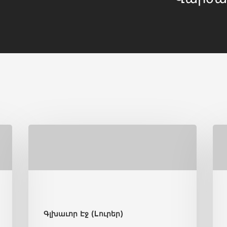
Գլխաւոր Էջ (Lուրեր)