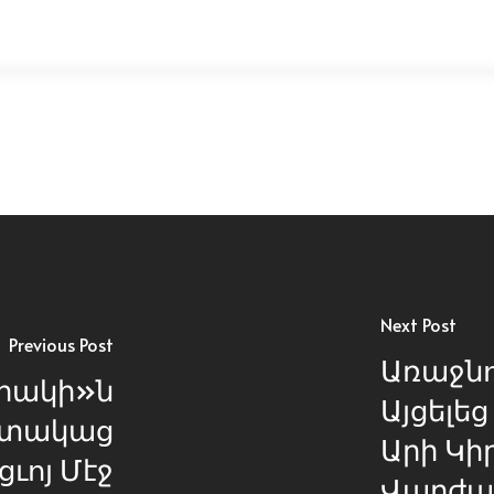
Next Post
Previous Post
Առաջնո
րակի»ն
Այցելեց
հատակաց
Արի Կի
ցւոյ Մէջ
Վարժա