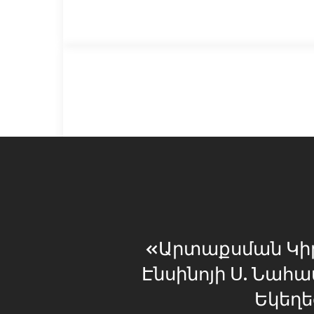
«Արտաքսման Կի
Էնսինոյի Ս. Նա
Եկեղե