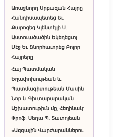
Առաջնորդ Սրբազան Հայրը
Հանդիսապետեց Եւ
Քարոզեց Կլենտէյլի Ս.
Աստուածածին Եկեղեցւոյ
Մէջ Եւ Շնորհաւորեց Բոլոր
Հայրերը
Հայ Պատմական
Եղափոխութեան և
Պատմագիտութեան Մասին
Նոր և Գիւտարարական
Աշխատութիւն մը, Հեղինակ`
Փրոֆ. Սեդա Պ. Տատոյեան
«Ազգային Վարժարաններու