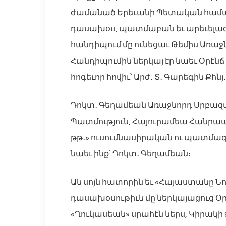
ժամանած Երեւանի Պետական համա
դասախօս, պատմաբան եւ արեւելագ
հանդիպում մը ունեցաւ Թեմիս Առաջն
Հանդիպումին ներկայ էր նաեւ Օրէն
հոգեւոր հովիւ՝ Արժ․ Տ․ Գարեգին Քհն
Դոկտ․ Գեղամեան Առաջնորդ Սրբազա
Պատմություն, Հայուրամեա Հանրապ
թթ․» ուսումնասիրական ու պատմագ
նաեւ ինք՝ Դոկտ․ Գեղամեան։
Ան սոյն հատորին եւ «Հայաստանը Նոր
դասախօսութիւն մը ներկայացուց Օր
«Ղուկասեան» սրահէն ներս, Կիրակի