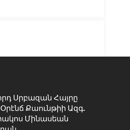
րդ Սրբազան Հայրը
 Օրէնճ Քաունթիի Ազգ.
րակոս Մինասեան
րան