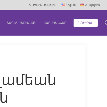
ԿԱՊ ՀԱՍՏԱՏԵԼ
English
Հայերէն
ՏԵՂԵԿԱՏՈՒԱԿԱՆ
ՇԱՐԱԿԱՆՆԵՐ
ՆՈՒԻՐԵԼ
ղամեան
ին