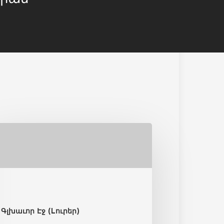
Գլխաւոր Էջ (Lուրեր)