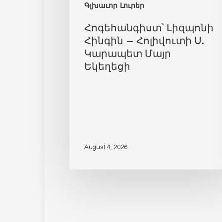
Գլխաւոր Լուրեր
Հոգեհանգիստ՝ Լիզպոնի
Հինգին – Հոլիվուտի Ս.
Կարապետ Մայր
Եկեղեցի
August 4, 2026