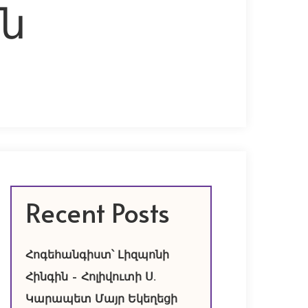
ն
Recent Posts
Հոգեհանգիստ՝ Լիզպոնի
Հինգին – Հոլիվուտի Ս.
Կարապետ Մայր Եկեղեցի