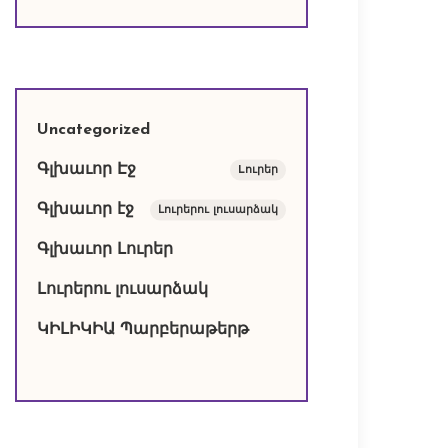
Uncategorized
Գլխաւոր Էջ
Lուրեր
Գլխաւոր էջ
Լուրերու լուսարձակ
Գլխաւոր Լուրեր
Լուրերու լուսարձակ
ԿԻԼԻԿԻԱ Պարբերաթերթ