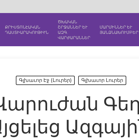
ԾԽԱԿԱՆ
ՔՐԻՍՏՈՆԷԱԿԱՆ
ՇՐՋԱՆՆԵՐ ԵՒ
ՄԱՐՄԻՆՆԵՐ ԵՒ
ԴԱՍՏԻԱՐԱԿՈՒԹԻՒՆ
ԱԶԳ.
ՅԱՆՁՆԱԽՈՒՄԲԵՐ
ՎԱՐԺԱՐԱՆՆԵՐ
Գլխաւոր Էջ (Lուրեր)
Գլխաւոր Լուրեր
 Վարուժան Գե
յցելեց Ազգայ