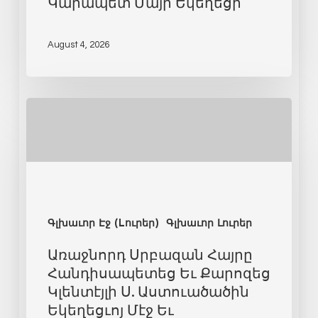
Կարապետ Մայր Եկեղեցի
August 4, 2026
Գլխաւոր Էջ (Lուրեր)
Գլխաւոր Լուրեր
Առաջնորդ Սրբազան Հայրը
Հանդիսապետեց Եւ Քարոզեց
Կլենտէյլի Ս. Աստուածածին
Եկեղեցւոյ Մէջ Եւ