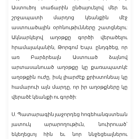
Աստուծոյ տաճարին ընծայուելով մեր եւ
շրջապատի մարդոց կեանքին մէջ
աստուածային օրհնութիւնները շատցնելու:
Ակնարկելով աղօթքը գործի վերածելու
հրամայականին, Թորգոմ Եպս. ընդգծեց, որ
առ Բարձրեալն Աստուած ձայնով
արտասանուած աղօթքը կը քառապատկէ
աղօթքին ուժը, իսկ լիարժէք քրիստոնեայ կը
համարուի այն մարդը, որ իր աղօթքները կը
վերածէ կեանքի ու գործի:
Ս. Պատարագին յաջորդեց հոգեհանգստեան
յատուկ արարողութիւն, նուիրուած՝
եկեղեցւոյ հին եւ նոր ննջեցեալներու