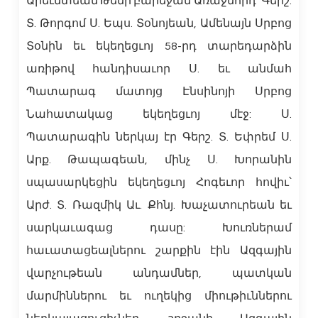
Արեւմտեան Թեմի բարեջան Առաջնորդ՝ Գերշ.
Տ. Թորգոմ Ս. Եպս. Տօնոյեան, Ամենայն Սրբոց
Տօնին եւ եկեղեցւոյ 58-րդ տարեդարձին
առիթով հանդիսաւոր Ս. եւ անմահ
Պատարագ մատոյց Էնսինոյի Սրբոց
Նահատակաց եկեղեցւոյ մէջ: Ս.
Պատարագին ներկայ էր Գերշ. Տ. Եփրեմ Ս.
Արք. Թապագեան, մինչ Ս. Խորանին
սպասարկեցին եկեղեցւոյ Հոգեւոր հովիւ՝
Արժ. Տ. Ռազմիկ Աւ. Քհնյ. Խաչատուրեան եւ
սարկաւագաց դասը: Խուռներամ
հաւատացեալներու շարքին էին Ազգային
վարչութեան անդամներ, պատկան
մարմիններու եւ ուղեկից միութիւններու