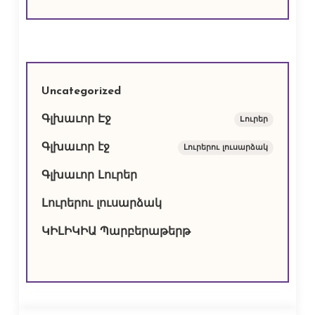
Uncategorized
Գլխաւոր Էջ
Lուրեր
Գլխաւոր էջ
Լուրերու լուսարձակ
Գլխաւոր Լուրեր
Լուրերու լուսարձակ
ԿԻԼԻԿԻԱ Պարբերաթերթ