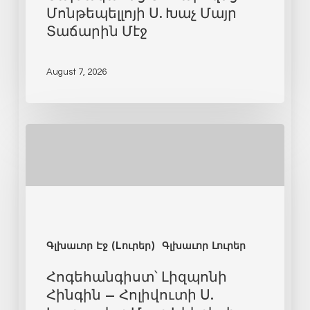
Մոնթեպելլոյի Ս. Խաչ Մայր
Տաճարին Մէջ
August 7, 2026
Գլխաւոր Էջ (Lուրեր)
Գլխաւոր Լուրեր
Հոգեհանգիստ՝ Լիզպոնի
Հինգին – Հոլիվուտի Ս.