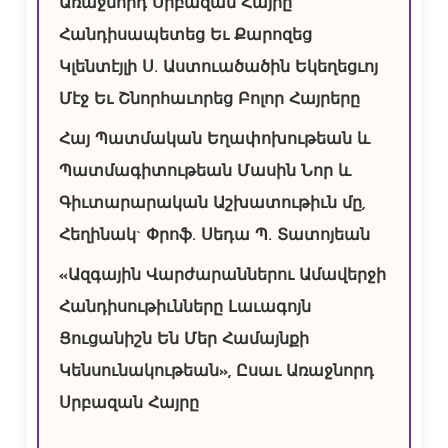
Առաջնորդ Սրբազան Հայրը
Հանդիսապետեց Եւ Քարոզեց
Կլենտէյլի Ս. Աստուածածին Եկեղեցւոյ
Մէջ Եւ Շնորհաւորեց Բոլոր Հայրերը
Հայ Պատմական Եղափոխութեան և
Պատմագիտութեան Մասին Նոր և
Գիւտարարական Աշխատութիւն մը,
Հեղինակ` Փրոֆ. Սեդա Պ. Տատոյեան
«Ազգային Վարժարաններու Ամավերջի
Հանդիսութիւնները Լաւագոյն
Ցուցանիշն Են Մեր Համայնքի
Կենսունակութեան», Ըսաւ Առաջնորդ
Սրբազան Հայրը