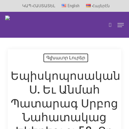
Skip
ԿԱՊ ՀԱՍՏԱՏԵԼ
English
Հայերէն
to
Men
main
search
content
Գլխաւոր Լուրեր
Եպիսկոպոսական
Ս. Եւ Անմահ
Պատարագ Սրբոց
Նահատակաց