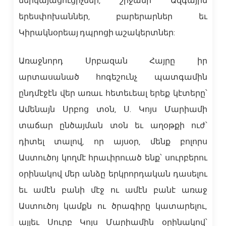
ներկայացուցիչներ, շրջանի Ազգային
երեսփոխաններ, բարերարներ եւ
Կիրակնօրեայ դպրոցի աշակերտներ:
Առաջնորդ Սրբազան Հայրը իր
արտասանած հոգեշունչ պատգամին
ընդմէջէն վեր առաւ հետեւեալ երեք կէտերը՝
Ամենայն Սրբոց տօն, Ս. Կոյս Մարիամի
տաճար ընծայման տօն եւ աղօթքի ուժ՝
դիտել տալով, որ այսօր, մենք բոլորս
Աստուծոյ կողմէ հրաւիրուած ենք՝ սուրբերու
օրինակով մեր անձը երկրորդական դասելու
եւ ամէն բանի մէջ ու ամէն բանէ առաջ
Աստուծոյ կամքն ու ծրագիրը կատարելու,
այլեւ Սուրբ Կոյս Մարիամին օրինակով՝