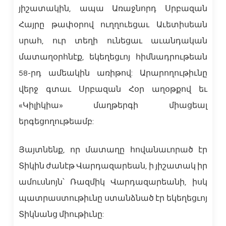
յիշատակին, ապա Առաջնորդ Սրբազան
Հայրը թափօրով ուղղուեցաւ Աւետիսեան
սրահ, ուր տեղի ունեցաւ աւանդական
մատաղօրհնէք, եկեղեցւոյ հիմնադրութեան
58-րդ ամեակին առիթով: Արարողութիւնը
վերջ գտաւ Սրբազան Հօր աղօթքով եւ
«Կիլիկիա» մաղթերգի միացեալ
երգեցողութեամբ:
Յայտնենք, որ մատաղը հովանաւորած էր
Տիկին ժանէթ Վարդազարեան, ի յիշատակ իր
ամուսնոյն՝ Ռազմիկ Վարդազարեանի, իսկ
պատրաստութիւնը ստանձնած էր եկեղեցւոյ
Տիկնանց միութիւնը: