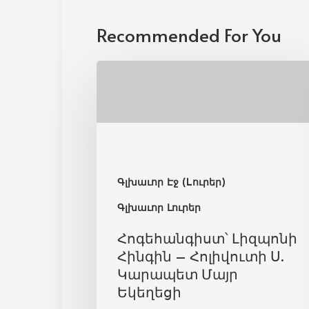
Recommended For You
Գլխաւոր Էջ (Lուրեր)
Գլխաւոր Լուրեր
Հոգեհանգիստ՝ Լիզպոնի
Հինգին – Հոլիվուտի Ս.
Կարապետ Մայր
Եկեղեցի