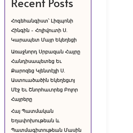
Recent Posts
Հոգեհանգիստ՝ Լիզպոնի
Հինգին – Հոլիվուտի Ս.
Կարապետ Մայր Եկեղեցի
Առաջնորդ Սրբազան Հայրը
Հանդիսապետեց Եւ
Քարոզեց Կլենտէյլի Ս.
Աստուածածին Եկեղեցւոյ
Մէջ Եւ Շնորհաւորեց Բոլոր
Հայրերը
Հայ Պատմական
Եղափոխութեան և
Պատմագիտութեան Մասին