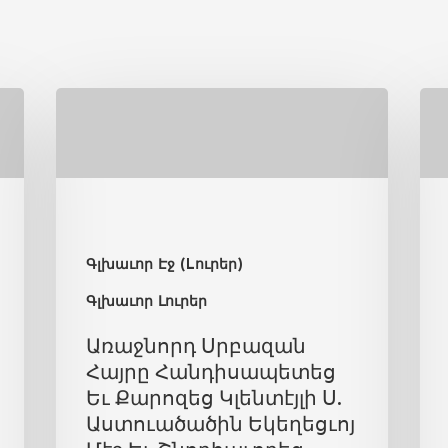
Գլխաւոր Էջ (Lուրեր)
Գլխաւոր Լուրեր
Առաջնորդ Սրբազան
Հայրը Հանդիսապետեց
Եւ Քարոզեց Կլենտէյլի Ս.
Աստուածածին Եկեղեցւոյ