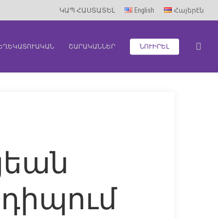
ԿԱՊ ՀԱՍՏԱՏԵԼ
English
Հայերէն
sea
ԵՂԵԿԱՏՈՒԱԿԱՆ
ՇԱՐԱԿԱՆՆԵՐ
ՆՈՒԻՐԵԼ
յեան
դիպում