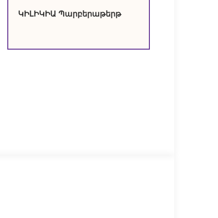
ԿԻԼԻԿԻԱ Պարբերաթերթ