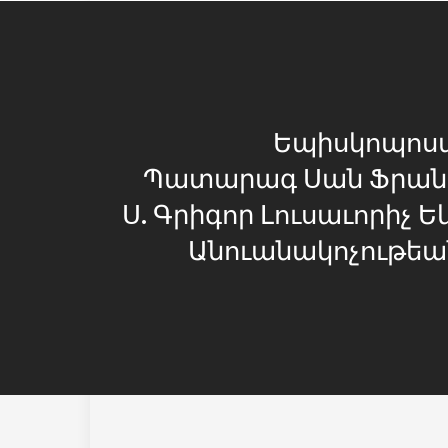
Եպիսկոպոսա
Պատարագ Սան Ֆրանս
Ս. Գրիգոր Լուսաւորիչ Ե
Անուանակոչութեա