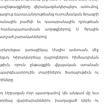
ասընթացքները վերակազմակերպելու առումով,
այացուց դասաւանդութեանց ուսումնական ծրագրի
րանային բաժնի եւ դասարանային դրութեան
ն համապատասխան աղօթքներով, Ս. Գրային
 պատշաճ շարականներով:
րկուեցաւ յառաջիկայ Մայիս ամսուան մէջ
եցւոյ Կիրակնօրեայ դպրոցներու հիմնադրման
ւթիւն, որուն ընթացքին վկայական ստանան
արգեւատրուին տարիներու ծառայութիւն ու
հիները:
դ Սրբազան Հօր պատգամով: Ան անգամ մը եւս
կնօրեայ վարժարաններու խաղացած դերն ու