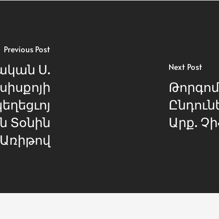
Previous Post
կան Ս.
Next Post
իսքոյի
Թորգոմ
կեղեցւոյ
Ընդունե
ն Տօնին
Արք. Չ
Առիթով