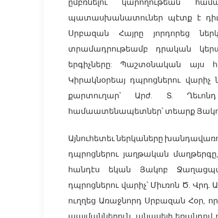
ըմբռնելու կարողութեան համ
պատասխանատուներ պէտք է դիւր
Սրբազան Հայրը յորդորեց ներ
տրամադրութեամբ դրական կերպ
երգիչները: Պաշտօնական այս 
Կիրակնօրեայ դպրոցներու վարիչ ն
քարտուղար՝ Արժ. Տ. Ղեւոն
համաատենապետներ՝ տեարք Յակոբ
Այնուհետեւ ներկաները խանդավառու
դպրոցներու յաղթական մաղթերգը
հանդէս եկան Յակոբ Ջաղացպա
դպրոցներու վարիչ՝ Միւռոն Ծ. Վր
ուղղեց Առաջնորդ Սրբազան Հօր, 
պայմաններուն, անասելի եռանդով 