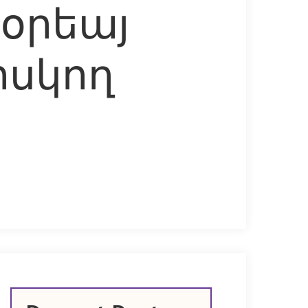
նօրեայ
հսկող
տ