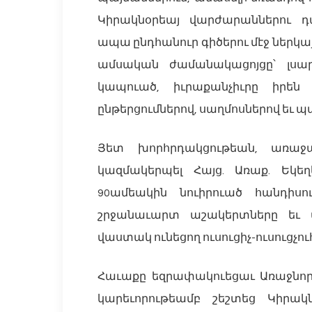
Կիրակնօրեայ վարժարաններու դ
ապա ընդհանուր գիծերու մէջ ներկ
ամսական ժամանակացոյցը՝ լսա
կապուած, իւրաքանչիւրը իրե
ընթերցումներով, սաղմոսներով եւ
Յետ խորհրդակցութեան, առաջա
կազմակերպել Հայց. Առաք. Եկեղ
90ամեակին նուիրուած հանդիսո
շրջանաւարտ աշակերտները եւ պ
վաստակ ունեցող ուսուցիչ-ուսուցչու
Հաւաքը եզրափակուեցաւ Առաջնոր
կարեւորութեամբ շեշտեց Կիրա