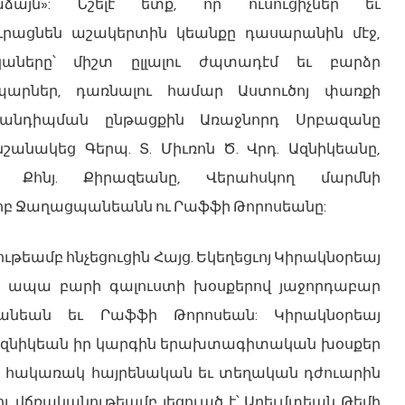
աձայն»: Նշելէ ետք, որ ուսուցիչներ եւ
ացնեն աշակերտին կեանքը դասարանին մէջ,
կաները՝ միշտ ըլլալու ժպտադէմ եւ բարձր
արներ, դառնալու համար Աստուծոյ փառքի
հանդիպման ընթացքին Առաջնորդ Սրբազանը
շանակեց Գերպ. Տ. Միւռոն Ծ. Վրդ. Ազնիկեանը,
դ Քհնյ. Քիրազեանը, Վերահսկող մարմնի
 Ջաղացպանեանն ու Րաֆֆի Թորոսեանը:
թեամբ հնչեցուցին Հայց. Եկեղեցւոյ Կիրակնօրեայ
, ապա բարի գալուստի խօսքերով յաջորդաբար
նեան եւ Րաֆֆի Թորոսեան: Կիրակնօրեայ
դ. Ազնիկեան իր կարգին երախտագիտական խօսքեր
որ հակառակ հայրենական եւ տեղական դժուարին
ու վճռականութեամբ լեցուած է՝ Արեւմտեան Թեմի