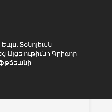
 Եպս. Տօնոյեան
ց Այցելութիւնը Գրիգոր
իֆթճեանի