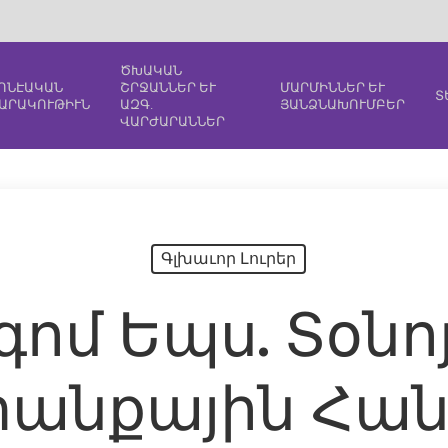
ԾԽԱԿԱՆ
ՈՆԷԱԿԱՆ
ՇՐՋԱՆՆԵՐ ԵՒ
ՄԱՐՄԻՆՆԵՐ ԵՒ
Տ
ԱՐԱԿՈՒԹԻՒՆ
ԱԶԳ.
ՅԱՆՁՆԱԽՈՒՄԲԵՐ
ՎԱՐԺԱՐԱՆՆԵՐ
Գլխաւոր Լուրեր
գոմ Եպս. Տօնո
անքային Հան