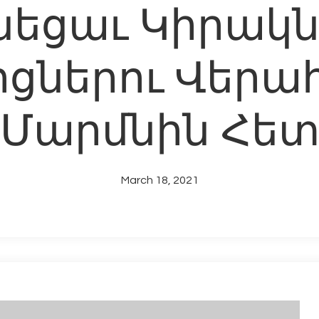
նեցաւ Կիրակ
ցներու Վերա
Մարմնին Հե
March 18, 2021