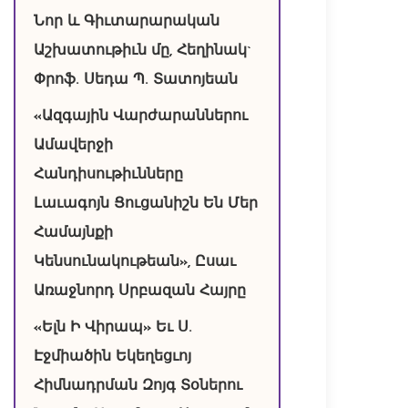
Նոր և Գիւտարարական
Աշխատութիւն մը, Հեղինակ`
Փրոֆ. Սեդա Պ. Տատոյեան
«Ազգային Վարժարաններու
Ամավերջի
Հանդիսութիւնները
Լաւագոյն Ցուցանիշն Են Մեր
Համայնքի
Կենսունակութեան», Ըսաւ
Առաջնորդ Սրբազան Հայրը
«Ելն Ի Վիրապ» Եւ Ս.
Էջմիածին Եկեղեցւոյ
Հիմնադրման Զոյգ Տօներու