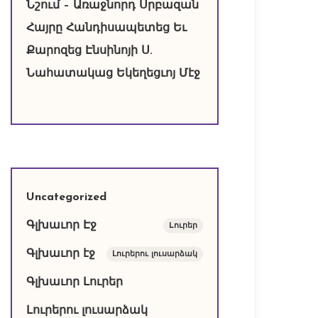
Նշում – Առաջնորդ Սրբազան
Հայրը Հանդիսապետեց Եւ
Քարոզեց Էնսինոյի Ս.
Նահատակաց Եկեղեցւոյ Մէջ
Uncategorized
Գլխաւոր Էջ
Lուրեր
Գլխաւոր էջ
Լուրերու լուսարձակ
Գլխաւոր Լուրեր
Լուրերու լուսարձակ