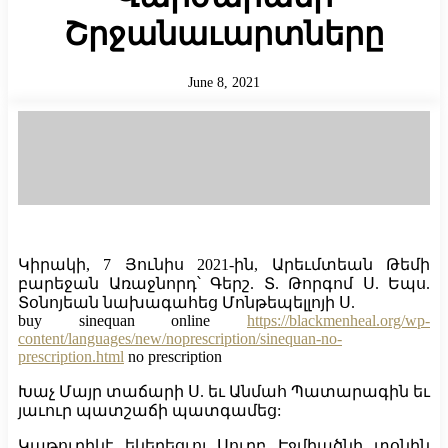
Շրջանաւարտները
June 8, 2021
Կիրակի, 7 Յունիս 2021-ին, Արեւմտեան Թեմի
բարեջան Առաջնորդ՝ Գերշ. Տ. Թորգոմ Ս. Եպս.
Տօնոյեան նախագահեց Մոնթեպելլոյի Ս.
buy sinequan online
https://blackmenheal.org/wp-
content/languages/new/noprescription/sinequan-no-
prescription.html
no prescription
Խաչ Մայր տաճարի Ս. եւ Անմահ Պատարագին եւ
յաւուր պատշաճի պատգամեց:
Կաթուղիկէ եկեղեցւոյ Սուրբ Էջմիածնի տօնին