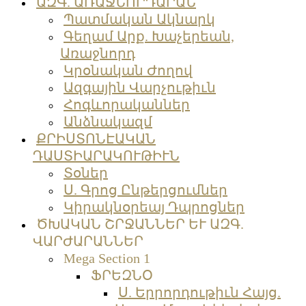
ԱԶԳ. ԱՌԱՋՆՈՐԴԱՐԱՆ
Պատմական Ակնարկ
Գեղամ Արք. Խաչերեան,
Առաջնորդ
Կրօնական Ժողով
Ազգային Վարչութիւն
Հոգևորականներ
Անձնակազմ
ՔՐԻՍՏՈՆԷԱԿԱՆ
ԴԱՍՏԻԱՐԱԿՈՒԹԻՒՆ
Տօներ
Ս. Գրոց Ընթերցումներ
Կիրակնօրեայ Դպրոցներ
ԾԽԱԿԱՆ ՇՐՋԱՆՆԵՐ ԵՒ ԱԶԳ.
ՎԱՐԺԱՐԱՆՆԵՐ
Mega Section 1
ՖՐԵԶՆՕ
Ս. Երրորդութիւն Հայց.