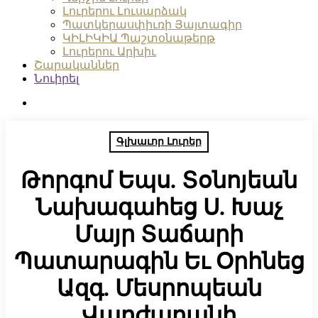
Լուրերու Լուսարձակ
Պատկերասփիւռի Յայտագիր
ԿԻԼԻԿԻԱ Պաշտօնաթերթ
Լուրերու Արխիւ
Շարականներ
Նուիրել
search
Գլխաւոր Լուրեր
Թորգոմ Եպս. Տօնոյեան
Նախագահեց Ս. Խաչ
Մայր Տաճարի
Պատարագին Եւ Օրհնեց
Ազգ. Մեսրոպեան
Վարժարանի