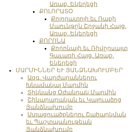
Առաք. Եկեղեցի
ՔՈԼՈՐԱՏՕ
Քոլորատոյի եւ Ռաքի
Մաունթըն Շրջանի Հայց.
Առաք. Եկեղեցի
ՔՈՐՈՆԱ
Քորոնայի եւ Ռիվըրսայտ
Գաւառի Հայց. Առաք.
Եկեղեցի
ՄԱՐՄԻՆՆԵՐ ԵՒ ՅԱՆՁՆԱԽՈՒՄԲԵՐ
Ազգ. Վարժարաններու
Խնամակալ Մարմին
Տիկնանց Օժանդակ Մարմին
Շինարարական եւ Կալուածոց
Յանձնախումբ
Ստացուածքներու Շահարկման
եւ Պաշտպանութեան
Յանձնախումբ