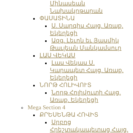
Մինասեան
Նախակրթարան
ՓԱՍԱՏԻՆԱ
Ս. Սարգիս Հայց. Առաք.
Եկեղեցի
Ազգ. Լեւոն եւ Յասմիկ
Թաւլեան Մանկամսուր
ԼԱՍ ՎԵԿԱՍ
Լաս Վեկաս Ս.
Կարապետ Հայց. Առաք.
Եկեղեցի
ՆՈՐԹ ՀՈԼԻՎՈՒՏ
Նորթ Հոլիվուտի Հայց.
Առաք. Եկեղեցի
Mega Section 4
ՔՐԵՍԵՆԹԱ ՀՈՎԻՏ
Սրբոց
Հրեշտակապետաց Հայց.