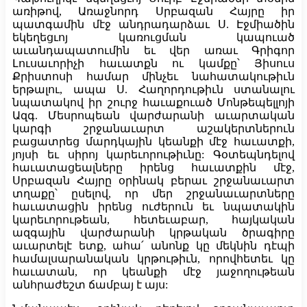
առիթով, Առաջնորդ Սրբազան Հայրը իր
պատգամին մէջ անդրադարձաւ Ս. Էջմիածին
եկեղեցւոյ կառուցման կապուած
աւանդապատումին եւ վեր առաւ Գրիգոր
Լուսաւորիչի հաւատքն ու կամքը՝ Յիսուս
Քրիստոսի համար մինչեւ նահատակութիւն
երթալու, ապա Ս. Հաղորդութիւն ստանալու
նպատակով իր շուրջ հաւաքուած Մոնթեպելլոյի
Ազգ. Մեսրոպեան վարժարանի աւարտական
կարգի շրջանաւարտ աշակերտներուն
բացատրեց մարդկային կեանքի մէջ հաւատքի,
յոյսի եւ սիրոյ կարեւորութիւնը: Գօտեպնդելով
հաւատացեալները իրենց հաւատքին մէջ,
Սրբազան Հայրը օրինակ բերաւ շրջանաւարտ
տղաքը՝ ըսելով, որ մեր շրջանաւարտները
հաւատացին իրենց ուժերուն եւ նպատակին
կարեւորութեան, հետեւաբար, հայկական
ազգային վարժարանի կրթական ծրագիրը
աւարտելէ ետք, ահա՛ անոնք կը մեկնին դէպի
համալսարանական կրթութիւն, որովհետեւ կը
հաւատան, որ կեանքի մէջ յաջողութեան
անհրաժեշտ ճամբայ է այս: