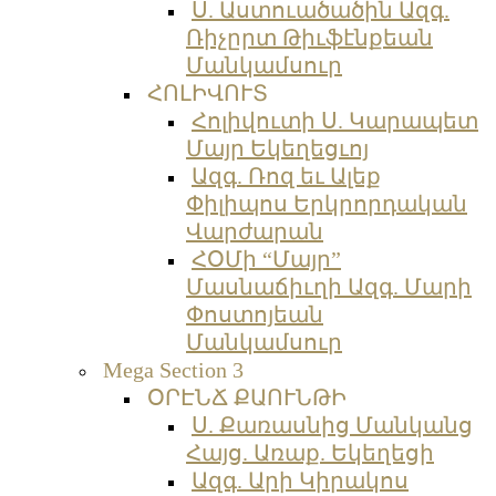
Ս. Աստուածածին Ազգ.
Ռիչըրտ Թիւֆէնքեան
Մանկամսուր
ՀՈԼԻՎՈՒՏ
Հոլիվուտի Ս. Կարապետ
Մայր Եկեղեցւոյ
Ազգ. Ռոզ եւ Ալեք
Փիլիպոս Երկրորդական
Վարժարան
ՀՕՄի “Մայր”
Մասնաճիւղի Ազգ. Մարի
Փոստոյեան
Մանկամսուր
Mega Section 3
ՕՐԷՆՃ ՔԱՈՒՆԹԻ
Ս. Քառասնից Մանկանց
Հայց. Առաք. Եկեղեցի
Ազգ. Արի Կիրակոս