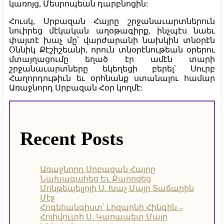
կառոյց, Մեսրոպեան դարբնոցին:
Հուսկ, Սրբազան Հայրը շրջանաւարտներուն
նուիրեց մէկական աղօթագիրք, ինչպէս նաեւ
փայտէ խաչ մը՝ վարժարանի նախկին տնօրէն
Օննիկ Քէշիշեանի, որուն տնօրէնութեան օրերու
մտայղացումը եղած էր ամէն տարի
շրջանաւարտները եկեղեցի բերել՝ Սուրբ
Հաղորդութիւն եւ օրհնանք ստանալու համար
Առաջնորդ Սրբազան Հօր կողմէ:
Recent Posts
Առաջնորդ Սրբազան Հայրը
Նախագահեց Եւ Քարոզեց
Մոնթեպելլոյի Ս. Խաչ Մայր Տաճարին
Մէջ
Հոգեհանգիստ՝ Լիզպոնի Հինգին –
Հոլիվուտի Ս. Կարապետ Մայր