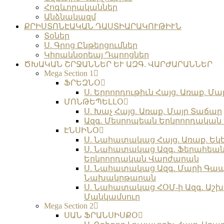
Հոգևորականներ
Անձնակազմ
ՔՐԻՍՏՈՆԷԱԿԱՆ ԴԱՍՏԻԱՐԱԿՈՒԹԻՒՆ
Տօներ
Ս. Գրոց Ընթերցումներ
Կիրակնօրեայ Դպրոցներ
ԾԽԱԿԱՆ ՇՐՋԱՆՆԵՐ ԵՒ ԱԶԳ. ՎԱՐԺԱՐԱՆՆԵՐ
Mega Section 1
ՖՐԵԶՆՕ
Ս. Երրորդութիւն Հայց. Առաք. Մա
ՄՈՆԹԵՊԵԼԼՕ
Ս. Խաչ Հայց. Առաք. Մայր Տաճար
Ազգ. Մեսրոպեան Երկրորդակա
ԷՆՍԻՆՕ
Ս. Նահատակաց Հայց. Առաք. Եկ
Ս. Նահատակաց Ազգ. Ֆերահեա
Երկրորդական Վարժարան
Ս. Նահատակաց Ազգ. Մարի Գա
Նախակրթարան
Ս. Նահատակաց ՀՕՄ-ի Ազգ. Աշխ
Մանկամսուր
Mega Section 2
ՍԱՆ ՖՐԱՆՍԻՍՔՕ