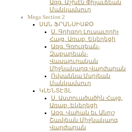
Ազգ. Աշխէն Փիլաւճեան
Մանկամսուր
Mega Section 2
ՍԱՆ ՖՐԱՆՍԻՍՔՕ
Ս. Գրիգոր Լուսաւորիչ
Հայց. Առաք. Եկեղեցի
Ազգ. Գռուզեան-
Զաքարեան-
Վասպուրական
Միջնակարգ Վարժարան
Ովսաննա Մսրլեան
Մանկամսուր
ԿԼԵՆՏԷՅԼ
Ս. Աստուածածին Հայց.
Առաք. Եկեղեցի
Ազգ. Վահան եւ Անոյշ
Շամլեան Միջնակարգ
Վարժարան