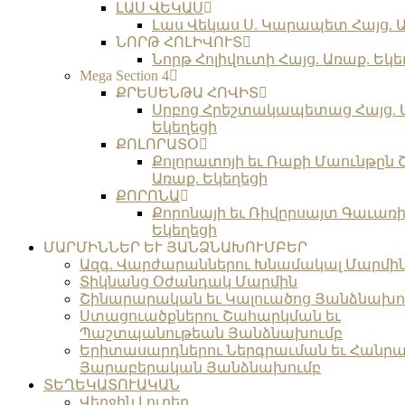
ԼԱՍ ՎԵԿԱՍ
Լաս Վեկաս Ս. Կարապետ Հայց. Ա
ՆՈՐԹ ՀՈԼԻՎՈՒՏ
Նորթ Հոլիվուտի Հայց. Առաք. Եկե
Mega Section 4
ՔՐԵՍԵՆԹԱ ՀՈՎԻՏ
Սրբոց Հրեշտակապետաց Հայց. 
Եկեղեցի
ՔՈԼՈՐԱՏՕ
Քոլորատոյի եւ Ռաքի Մաունթըն 
Առաք. Եկեղեցի
ՔՈՐՈՆԱ
Քորոնայի եւ Ռիվըրսայտ Գաւառի 
Եկեղեցի
ՄԱՐՄԻՆՆԵՐ ԵՒ ՅԱՆՁՆԱԽՈՒՄԲԵՐ
Ազգ. Վարժարաններու Խնամակալ Մարմի
Տիկնանց Օժանդակ Մարմին
Շինարարական եւ Կալուածոց Յանձնախո
Ստացուածքներու Շահարկման եւ
Պաշտպանութեան Յանձնախումբ
Երիտասարդներու Ներգրաւման եւ Հանրա
Յարաբերական Յանձնախումբ
ՏԵՂԵԿԱՏՈՒԱԿԱՆ
Վերջին Լուրեր