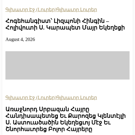
Գլխաւոր Էջ (Lուրեր)
Գլխաւոր Լուրեր
Հոգեհանգիստ՝ Լիզպոնի Հինգին –
Հոլիվուտի Ս. Կարապետ Մայր Եկեղեցի
August 4, 2026
Գլխաւոր Էջ (Lուրեր)
Գլխաւոր Լուրեր
Առաջնորդ Սրբազան Հայրը
Հանդիսապետեց Եւ Քարոզեց Կլենտէյլի
Ս. Աստուածածին Եկեղեցւոյ Մէջ Եւ
Շնորհաւորեց Բոլոր Հայրերը