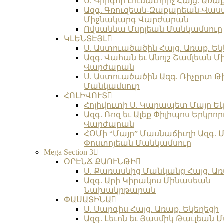
Ս. Գրիգոր Լուսաւորիչ Հայց. Առա
Ազգ. Գռուզեան-Զաքարեան-Վա
Միջնակարգ Վարժարան
Ովսաննա Մսրլեան Մանկամսուր
ԿԼԵՆՏԷՅԼ
Ս. Աստուածածին Հայց. Առաք. Եկ
Ազգ. Վահան եւ Անոյշ Շամլեան 
Վարժարան
Ս. Աստուածածին Ազգ. Ռիչըրտ Թ
Մանկամսուր
ՀՈԼԻՎՈՒՏ
Հոլիվուտի Ս. Կարապետ Մայր Եկ
Ազգ. Ռոզ եւ Ալեք Փիլիպոս Երկր
Վարժարան
ՀՕՄի “Մայր” Մասնաճիւղի Ազգ. 
Փոստոյեան Մանկամսուր
Mega Section 3
ՕՐԷՆՃ ՔԱՈՒՆԹԻ
Ս. Քառասնից Մանկանց Հայց. Առ
Ազգ. Արի Կիրակոս Մինասեան
Նախակրթարան
ՓԱՍԱՏԻՆԱ
Ս. Սարգիս Հայց. Առաք. Եկեղեցի
Ազգ. Լեւոն եւ Յասմիկ Թաւլեան