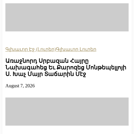
Գլխաւոր Էջ (Lուրեր)
Գլխաւոր Լուրեր
Առաջնորդ Սրբազան Հայրը
Նախագահեց Եւ Քարոզեց Մոնթեպելլոյի
Ս. Խաչ Մայր Տաճարին Մէջ
August 7, 2026