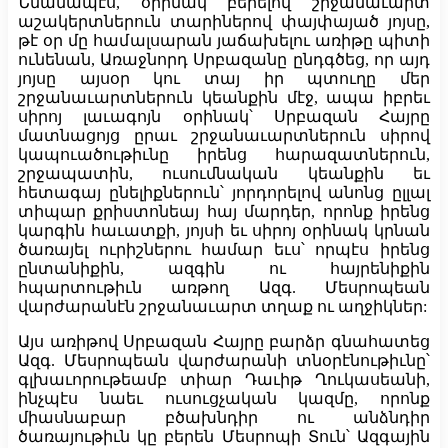
Նմանապէս, օրինակ բերելով շրջանաւարտ
աշակերտներուն տարիներով փայփայած յոյսը,
թէ օր մը համալսարան յաճախելու առիթը պիտի
ունենան, Առաջնորդ Սրբազանը ընդգծեց, որ այդ
յոյսը այսօր կու տայ իր պտուղը մեր
շրջանաւարտներուն կեանքին մէջ, ապա իբրեւ
սիրոյ լաւագոյն օրինակ՝ Սրբազան Հայրը
մատնացոյց ըրաւ շրջանաւարտներուն սիրով
կապուածութիւնը իրենց հարազատներուն,
շրջապատին, ուսումնական կեանքին եւ
հետագայ ընելիքներուն՝ յորդորելով անոնց ըլլալ
տիպար քրիստոնեայ հայ մարդեր, որոնք իրենց
կարգին հաւատքի, յոյսի եւ սիրոյ օրինակ կրնան
ծառայել ուրիշներու համար եւս՝ որպէս իրենց
ընտանիքին, ազգին ու հայրենիքին
հպարտութիւն առթող Ազգ. Մեսրոպեան
վարժարանէն շրջանաւարտ տղաք ու աղջիկներ:
Այս առիթով Սրբազան Հայրը բարձր գնահատեց
Ազգ. Մեսրոպեան վարժարանի տնօրէնութիւնը՝
գլխաւորութեամբ տիար Դաւիթ Ղուկասեանի,
ինչպէս նաեւ ուսուցչական կազմը, որոնք
միասնաբար բծախնդիր ու անձնդիր
ծառայութիւն կը բերեն Մեսրոպի Տուն՝ Ազգային