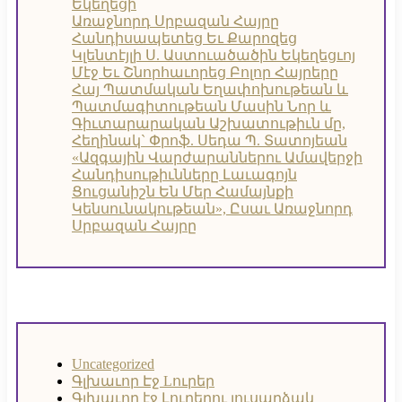
Եկեղեցի
Առաջնորդ Սրբազան Հայրը
Հանդիսապետեց Եւ Քարոզեց
Կլենտէյլի Ս. Աստուածածին Եկեղեցւոյ
Մէջ Եւ Շնորհաւորեց Բոլոր Հայրերը
Հայ Պատմական Եղափոխութեան և
Պատմագիտութեան Մասին Նոր և
Գիւտարարական Աշխատութիւն մը,
Հեղինակ` Փրոֆ. Սեդա Պ. Տատոյեան
«Ազգային Վարժարաններու Ամավերջի
Հանդիսութիւնները Լաւագոյն
Ցուցանիշն Են Մեր Համայնքի
Կենսունակութեան», Ըսաւ Առաջնորդ
Սրբազան Հայրը
Uncategorized
Գլխաւոր Էջ
Lուրեր
Գլխաւոր էջ
Լուրերու լուսարձակ