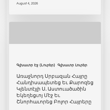
August 4, 2026
Գլխաւոր Էջ (Lուրեր)
Գլխաւոր Լուրեր
Առաջնորդ Սրբազան Հայրը
Հանդիսապետեց Եւ Քարոզեց
Կլենտէյլի Ս. Աստուածածին
Եկեղեցւոյ Մէջ Եւ
Շնորհաւորեց Բոլոր Հայրերը