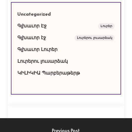
Uncategorized
Գլխաւոր Էջ
Lուրեր
Գլխաւոր էջ
Լուրերու լուսարձակ
Գլխաւոր Լուրեր
Լուրերու լուսարձակ
ԿԻԼԻԿԻԱ Պարբերաթերթ
Previous Post