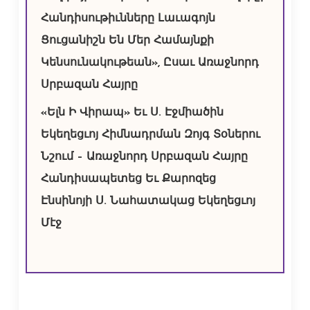
Հանդիսութիւնները Լաւագոյն
Ցուցանիշն Են Մեր Համայնքի
Կենսունակութեան», Ըսաւ Առաջնորդ
Սրբազան Հայրը
«Ելն Ի Վիրապ» Եւ Ս. Էջմիածին
Եկեղեցւոյ Հիմնադրման Զոյգ Տօներու
Նշում – Առաջնորդ Սրբազան Հայրը
Հանդիսապետեց Եւ Քարոզեց
Էնսինոյի Ս. Նահատակաց Եկեղեցւոյ
Մէջ