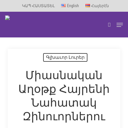
Skip
ԿԱՊ ՀԱՍՏԱՏԵԼ
English
Հայերէն
to
Men
main
search
content
Գլխաւոր Լուրեր
Միասնական
Աղօթք Հայրենի
Նահատակ
Զինուորներու