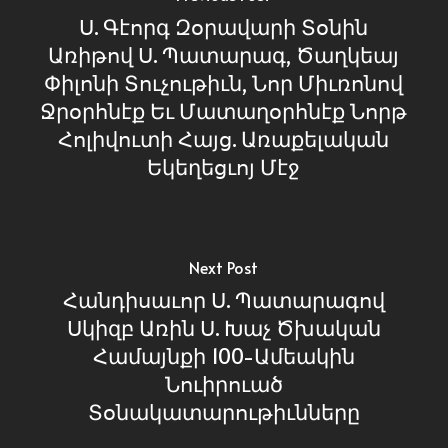
Ս. Գէորգ Զօրավարի Տօնին
Առիթով Ս. Պատարագ, Ծաղկեայ
Փիլոնի Տուչութիւն, Նոր Միւռոնով
Ջրօրհնէք Եւ Մատաղօրհնէք Նորթ
Հոլիվուտի Հայց. Առաքելական
Եկեղեցւոյ Մէջ
Next Post
Հանդիսաւոր Ս. Պատարագով
Սկիզբ Առին Ս. Խաչ Ծխական
Համայնքի 100-Ամեակին
Նուիրուած
Տօնակատարութիւնները