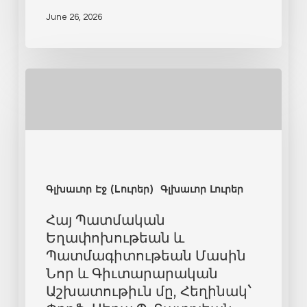
June 26, 2026
Գլխաւոր Էջ (Lուրեր)
Գլխաւոր Լուրեր
Հայ Պատմական
Եղափոխութեան և
Պատմագիտութեան Մասին
Նոր և Գիւտարարական
Աշխատութիւն մը, Հեղինակ`