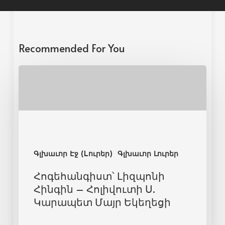
Recommended For You
Գլխաւոր Էջ (Lուրեր)
Գլխաւոր Լուրեր
Հոգեհանգիստ՝ Լիզպոնի
Հինգին – Հոլիվուտի Ս.
Կարապետ Մայր Եկեղեցի