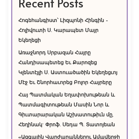
Recent Posts
Հոգեհանգիստ՝ Լիզպոնի Հինգին –
Հոլիվուտի Ս. Կարապետ Մայր
Եկեղեցի
Առաջնորդ Սրբազան Հայրը
Հանդիսապետեց Եւ Քարոզեց
Կլենտէյլի Ս. Աստուածածին Եկեղեցւոյ
Մէջ Եւ Շնորհաւորեց Բոլոր Հայրերը
Հայ Պատմական Եղափոխութեան և
Պատմագիտութեան Մասին Նոր և
Գիւտարարական Աշխատութիւն մը,
Հեղինակ` Փրոֆ. Սեդա Պ. Տատոյեան
«Ազգային Վարժարաններու Ամավերջի