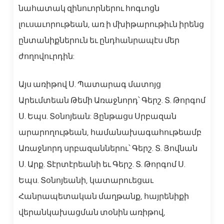
նահատակ զինուորներու հոգւոցն
լուսաւորութեան, առ ի մխիթարութիւն իրենց
ընտանիքներուն եւ ընդհանրապէս մեր
ժողովուրդին:
Այս առիթով Ս. Պատարագ մատոյց
Արեւմտեան Թեմի Առաջնորդ՝ Գերշ. Տ. Թորգոմ
Ս. Եպս. Տօնոյեան: Յընթացս Սրբազան
արարողութեան, համանախագահութեամբ
Առաջնորդ սրբազաններու՝ Գերշ. Տ. Յովնան
Ս. Արք. Տէրտէրեանի եւ Գերշ. Տ. Թորգոմ Ս.
Եպս. Տօնոյեանի, կատարուեցաւ
Հանրապետական մաղթանք, հայրենիքի
վերանկախացման տօնին առիթով,