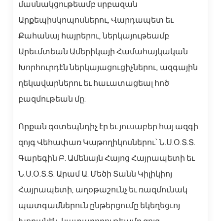
մասնակցութեամբ սրբազան
Արքեպիսկոպոսներու, Վարդապետ եւ
Քահանայ հայրերու, ներկայութեամբ
Արեւմտեան Ամերիկայի Համահայկական
Խորհուրդէն ներկայացուցիչներու, ազգային
ղեկավարներու եւ հաւատացեալ հոծ
բազմութեան մը:
Որքան գօտեպնդիչ էր եւ յուսաբեր հայ ազգի
զոյգ Վեհափառ Կաթողիկոսներու՝ Ն.Ս.Օ.Տ.Տ.
Գարեգին Բ. Ամենայն Հայոց Հայրապետի եւ
Ն.Ս.Օ.Տ.Տ. Արամ Ա. Մեծի Տանն Կիլիկիոյ
Հայրապետի, աղօթաշունչ եւ ռազմունակ
պատգամներուն ընթերցումը եկեղեցւոյ