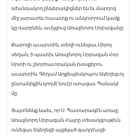
օժանդակող ընկերակիցներ են եւ մարդոց
մէջ յարատեւ հաւատք ու անկոտրում կամք
կը դարբնեն, աւելցուց Առաջնորդ Սրբազանը:
Քարոզի աւարտին, տեղի ունեցաւ Սիրոյ
սեղան, ի պատիւ Առաջնորդ Սրբազան Հօր:
Սրտի ու շնորհաւորական խօսքերու
աւարտին, Գեղամ Արքեպիսկոպոս եկեղեցւոյ
ընտանիքին կողմէ նուէր ստացաւ Պանակէ
մը:
Յայտնենք նաեւ, որ Ս. Պատարագէն առաջ,
Առաջնորդ Սրբազան Հայրը տեսակցութիւն
ունեցաւ եկեղեցի այցելած գաղդէացի