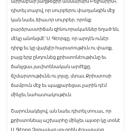
արիաբար յաղթեցիր անմարմին Բելիարին»,
դիտել տալով, որ սուրբերու փաղանգին մէջ
կան նաեւ ձիաւոր սուրբեր, որոնք
բարձրաստիճան զինուորականներ եղած են,
մէկը անոնցմէ՝ Ս. Գէորգը, որ արդէն ունէր
դիրք եւ կը վայելէր հարստութիւն ու փառք,
բայց երբ ընդունեց քրիստոնէութիւնը եւ
ճանչցաւ յաւիտենական արժէքը,
ճշմարտութիւնն ու լոյսը, մտաւ Քրիստոսի
ճամբուն մէջ եւ պայքարեցաւ չարին դէմ
մինչեւ նահատակութիւն:
Շարունակելով, ան նաեւ դիտել տուաւ, որ
քրիստոնեայ աշխարհը մինչեւ այսօր կը տօնէ
Ս. Գէորգ Զօրավար սուրբին յիշատակը,