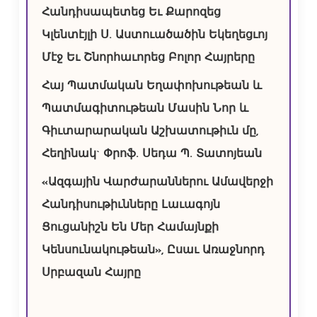
Հանդիսապետեց Եւ Քարոզեց
Կլենտէյլի Ս. Աստուածածին Եկեղեցւոյ
Մէջ Եւ Շնորհաւորեց Բոլոր Հայրերը
Հայ Պատմական Եղափոխութեան և
Պատմագիտութեան Մասին Նոր և
Գիւտարարական Աշխատութիւն մը,
Հեղինակ` Փրոֆ. Սեդա Պ. Տատոյեան
«Ազգային Վարժարաններու Ամավերջի
Հանդիսութիւնները Լաւագոյն
Ցուցանիշն Են Մեր Համայնքի
Կենսունակութեան», Ըսաւ Առաջնորդ
Սրբազան Հայրը