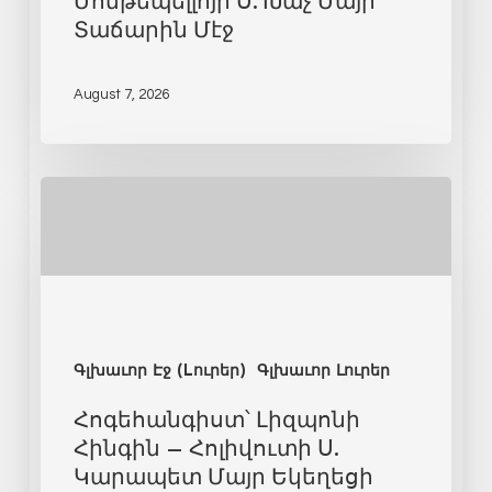
Մոնթեպելլոյի Ս. Խաչ Մայր
Տաճարին Մէջ
August 7, 2026
Գլխաւոր Էջ (Lուրեր)
Գլխաւոր Լուրեր
Հոգեհանգիստ՝ Լիզպոնի
Հինգին – Հոլիվուտի Ս.
Կարապետ Մայր Եկեղեցի