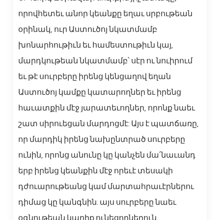
որովհետեւ անոր կեանքը եղաւ սրբութեան
օրինակ, ուր Աստուծոյ նկատմամբ
խոնարհութիւն եւ համեստութիւն կայ,
մարդկութեան նկատմամբ՝ սէր ու նուիրում
եւ թէ սուրբերը իրենց կենցաղով եղան
Աստուծոյ կամքը կատարողներ եւ իրենց
հաւատքին մէջ յարատեւողներ, որոնք նաեւ
շատ սիրուեցան մարդոցմէ: Այս է պատճառը,
որ մարդիկ իրենց նախընտրած սուրբերը
ունին, որոնց անունը կը կանչեն մա՛նաւանդ
երբ իրենց կեանքին մէջ որեւէ տեսակի
դժուարութեանց կամ մարտահրաւէրներու
դիմաց կը կանգնին. այս սուրբերը նաեւ
օգնութեան կարիք ունեցողներուն