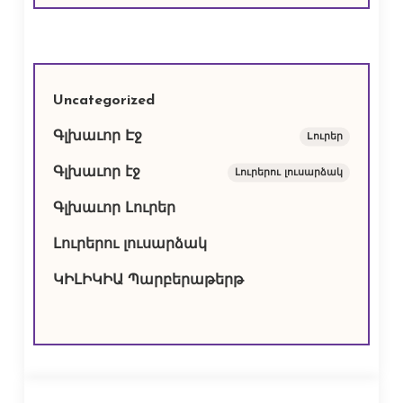
Uncategorized
Գլխաւոր Էջ
Lուրեր
Գլխաւոր էջ
Լուրերու լուսարձակ
Գլխաւոր Լուրեր
Լուրերու լուսարձակ
ԿԻԼԻԿԻԱ Պարբերաթերթ