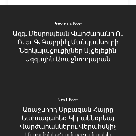
Previous Post
Ազգ. Մեսրոպեան Վարժարանի Ու
Ռ. Եւ Գ. Գաբրիէլ Մանկամսուրի
Ներկայացուցիչներ Այցելեցին
Ազգային Առաջնորդարան
Next Post
Առաջնորդ Սրբազան Հայրը
Նախագահեց Կիրակնօրեայ
Վարժարաններու Վերահսկիչ
Մարմինի Համագումարին