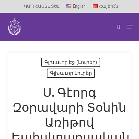
Skip
ԿԱՊ ՀԱՍՏԱՏԵԼ
English
Հայերէն
to
Men
main
search
content
Գլխաւոր Էջ (Lուրեր)
Գլխաւոր Լուրեր
Ս. Գէորգ
Զօրավարի Տօնին
Առիթով
Եպիսկոպոսական