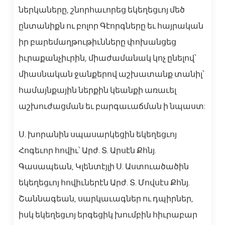
ներկաները, շնորհաւորեց եկեղեցւոյ մեծ
ընտանիքն ու բոլոր Գէորգները եւ հայրական
իր բարեմաղթութիւնները փոխանցեց
իւրաքանչիւրին, միաժամանակ կոչ ընելով՝
միասնական ջանքերով աշխատանք տանիլ՝
համայնքային ներքին կեանքի առաւել
աշխուժացման եւ բարգաւաճման ի նպաստ:
Ս. խորանին սպասարկեցին եկեղեցւոյ
Հոգեւոր հովիւ՝ Արժ. Տ. Արսէն Քհնյ.
Գասապեան, Կլենտէյլի Ս. Աստուածածին
եկեղեցւոյ հովիւներէն Արժ. Տ. Մովսէս Քհնյ.
Շաննագեան, սարկաւագներ ու դպիրներ,
իսկ եկեղեցւոյ երգեցիկ խումբին հիւրաբար