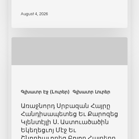
August 4, 2026
Գլխաւոր Էջ (Lուրեր)
Գլխաւոր Լուրեր
Առաջնորդ Սրբազան Հայրը
Հանդիսապետեց Եւ Քարոզեց
Կլենտէյլի Ս. Աստուածածին
Եկեղեցւոյ Մէջ Եւ
Շնորհաւորեց Բոլոր Հայրերը