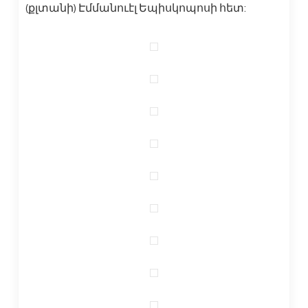
(քլտանի) Էմմանուէլ Եպիսկոպոսի հետ: