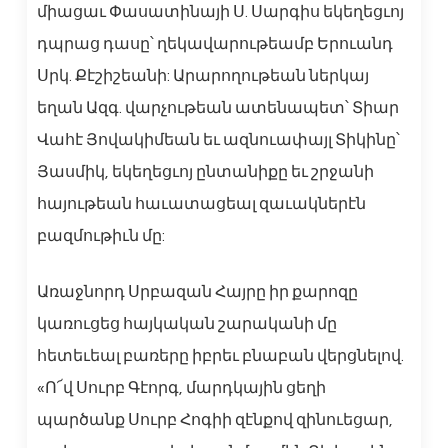
միացաւ Փասատինայի Ս. Սարգիս եկեղեցւոյ
դպրաց դասը՝ ղեկավարութեամբ Երուանդ
Սրկ. Քէշիշեանի: Արարողութեան ներկայ
եղան Ազգ. վարչութեան ատենապետ՝ Տիար
Վահէ Յովակիմեան եւ ազնուափայլ Տիկինը՝
Յասմիկ, եկեղեցւոյ ընտանիքը եւ շրջանի
հայութեան հաւատացեալ զաւակներէն
բազմութիւն մը:
Առաջնորդ Սրբազան Հայրը իր քարոզը
կառուցեց հայկական շարականի մը
հետեւեալ բառերը իբրեւ բնաբան վերցնելով.
«Ո՜վ Սուրբ Գէորգ, մարդկային ցեղի
պարծանք Սուրբ Հոգիի զէնքով զինուեցար,