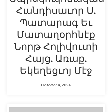
Հանդիսաւոր Ս.
Պատարագ Եւ
Մատաղօրհնէք
Նորթ Հոլիվուտի
Հայց. Առաք.
Եկեղեցւոյ Մէջ
October 4, 2024