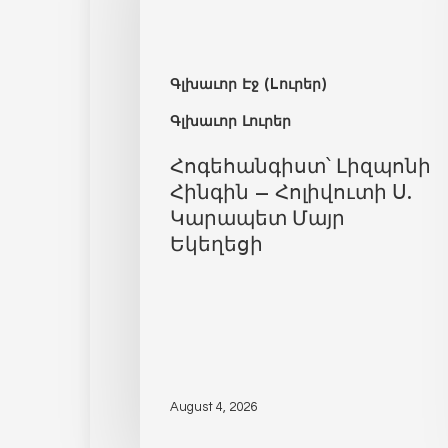
Գլխաւոր Էջ (Lուրեր)
Գլխաւոր Լուրեր
Հոգեհանգիստ՝ Լիզպոնի
Հինգին – Հոլիվուտի Ս.
Կարապետ Մայր
Եկեղեցի
August 4, 2026