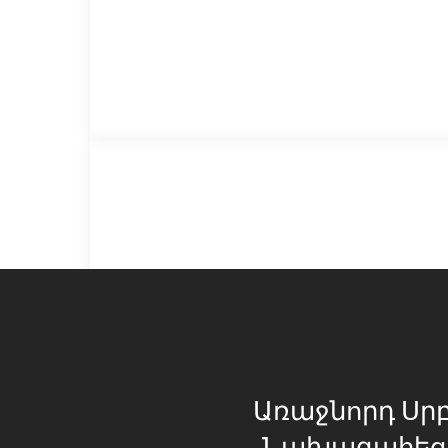
Առաջնորդ Սր
Նախագահեց 