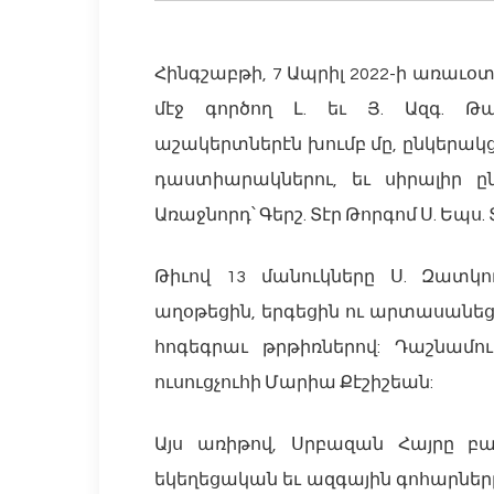
Հինգշաբթի, 7 Ապրիլ 2022-ի առաւ
մէջ գործող Լ. եւ Յ. Ազգ. Թ
աշակերտներէն խումբ մը, ընկերակ
դաստիարակներու, եւ սիրալիր 
Առաջնորդ՝ Գերշ. Տէր Թորգոմ Ս. Եպս. 
Թիւով 13 մանուկները Ս. Զատկ
աղօթեցին, երգեցին ու արտասանեցի
հոգեգրաւ թրթիռներով: Դաշնամո
ուսուցչուհի Մարիա Քէշիշեան:
Այս առիթով, Սրբազան Հայրը բ
եկեղեցական եւ ազգային գոհարներ