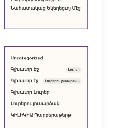
Նահատակաց Եկեղեցւոյ Մէջ
Uncategorized
Գլխաւոր Էջ
Lուրեր
Գլխաւոր էջ
Լուրերու լուսարձակ
Գլխաւոր Լուրեր
Լուրերու լուսարձակ
ԿԻԼԻԿԻԱ Պարբերաթերթ