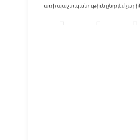
առ ի պաշտպանութիւն ընդդէմ չարին