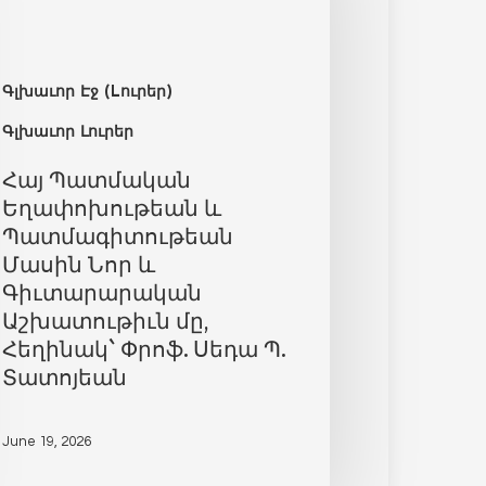
Գլխաւոր Էջ (Lուրեր)
Գլխաւոր Լուրեր
Հայ Պատմական
Եղափոխութեան և
Պատմագիտութեան
Մասին Նոր և
Գիւտարարական
Աշխատութիւն մը,
Հեղինակ` Փրոֆ. Սեդա Պ.
Տատոյեան
June 19, 2026