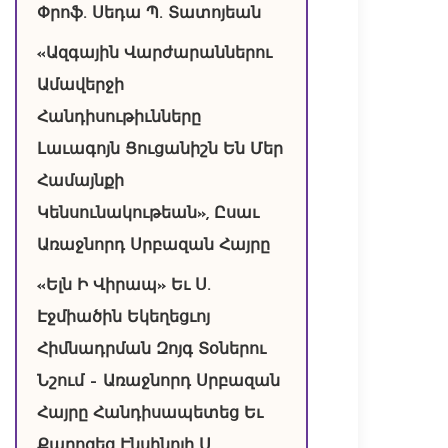
Փրոֆ. Սեդա Պ. Տատոյեան
«Ազգային Վարժարաններու
Ամավերջի
Հանդիսութիւնները
Լաւագոյն Ցուցանիշն Են Մեր
Համայնքի
Կենսունակութեան», Ըսաւ
Առաջնորդ Սրբազան Հայրը
«Ելն Ի Վիրապ» Եւ Ս.
Էջմիածին Եկեղեցւոյ
Հիմնադրման Զոյգ Տօներու
Նշում – Առաջնորդ Սրբազան
Հայրը Հանդիսապետեց Եւ
Քարոզեց Էնսինոյի Ս.