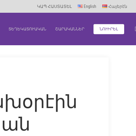
ԿԱՊ ՀԱՍՏԱՏԵԼ
English
Հայերէն
ՏԵՂԵԿԱՏՈՒԱԿԱՆ
ՇԱՐԱԿԱՆՆԵՐ
ՆՈՒԻՐԵԼ
ախօրէին
լեան