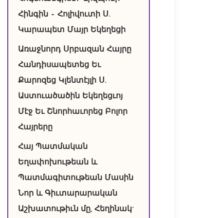
Հինգին – Հոլիվուտի Ս.
Կարապետ Մայր Եկեղեցի
Առաջնորդ Սրբազան Հայրը
Հանդիսապետեց Եւ
Քարոզեց Կլենտէյլի Ս.
Աստուածածին Եկեղեցւոյ
Մէջ Եւ Շնորհաւորեց Բոլոր
Հայրերը
Հայ Պատմական
Եղափոխութեան և
Պատմագիտութեան Մասին
Նոր և Գիւտարարական
Աշխատութիւն մը, Հեղինակ`