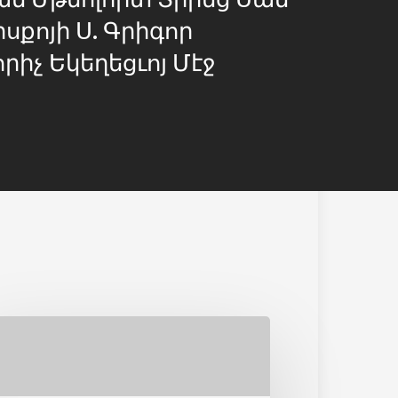
սքոյի Ս. Գրիգոր
րիչ Եկեղեցւոյ Մէջ