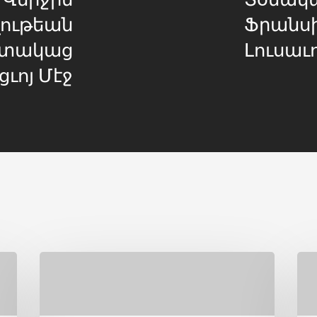
ղութեան
Ֆրանսի
հատակաց
Լուսաւո
ցւոյ Մէջ