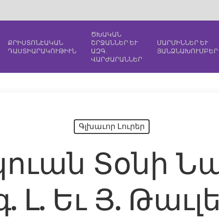
ԾԽԱԿԱՆ
ՔՐԻՍՏՈՆԷԱԿԱՆ
ՇՐՋԱՆՆԵՐ ԵՒ
ՄԱՐՄԻՆՆԵՐ ԵՒ
ԴԱՍՏԻԱՐԱԿՈՒԹԻՒՆ
ԱԶԳ.
ՅԱՆՁՆԱԽՈՒՄԲԵՐ
ՎԱՐԺԱՐԱՆՆԵՐ
Գլխաւոր Լուրեր
կուան Տօնի Ն
. Լ. Եւ Յ. Թաւ