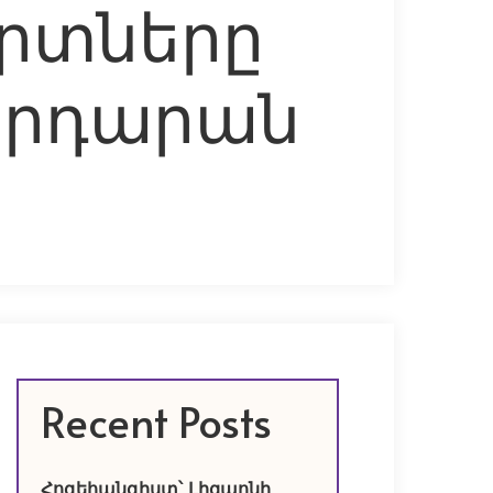
րտները
նորդարան
Recent Posts
Հոգեհանգիստ՝ Լիզպոնի