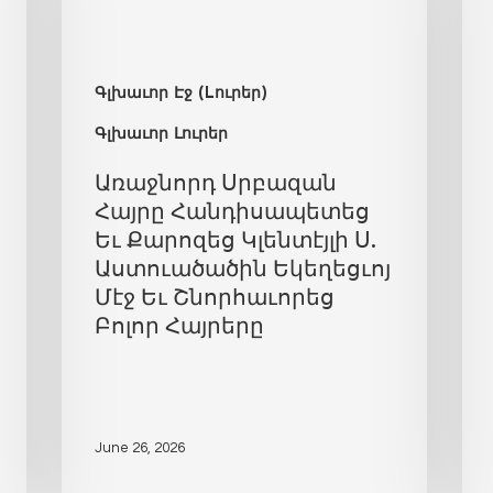
Գլխաւոր Էջ (Lուրեր)
Գլխաւոր Լուրեր
Առաջնորդ Սրբազան
Հայրը Հանդիսապետեց
Եւ Քարոզեց Կլենտէյլի Ս.
Աստուածածին Եկեղեցւոյ
Մէջ Եւ Շնորհաւորեց
Բոլոր Հայրերը
June 26, 2026