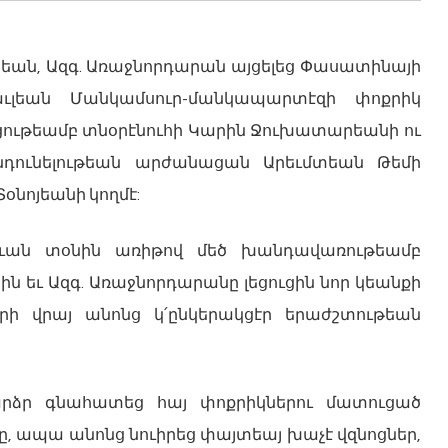
օտեան, Ազգ. Առաջնորդարան այցելեց Փասատինայի
աւլեան Մանկամսուր-մանկապարտէզի փոքրիկ
ցութեամբ տնօրէնուհի Կարին Ջուխատարեանի ու
ընդունելութեան արժանացան Արեւմտեան Թեմի
Տօնոյեանի կողմէ:
ուան տօնին առիթով մեծ խանդավառութեամբ
ն եւ Ազգ. Առաջնորդարանը լեցուցին նոր կեանքի
ւրի վրայ անոնց կ՛ընկերակցէր երաժշտութեան
արձր գնահատեց հայ փոքրիկներու մատուցած
ը, ապա անոնց նուիրեց փայտեայ խաչէ վզնոցներ,