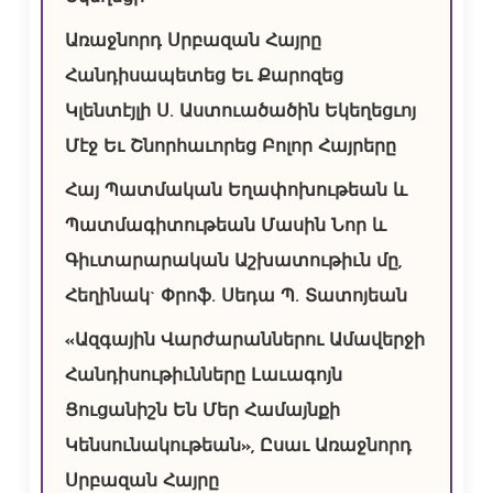
Առաջնորդ Սրբազան Հայրը
Հանդիսապետեց Եւ Քարոզեց
Կլենտէյլի Ս. Աստուածածին Եկեղեցւոյ
Մէջ Եւ Շնորհաւորեց Բոլոր Հայրերը
Հայ Պատմական Եղափոխութեան և
Պատմագիտութեան Մասին Նոր և
Գիւտարարական Աշխատութիւն մը,
Հեղինակ` Փրոֆ. Սեդա Պ. Տատոյեան
«Ազգային Վարժարաններու Ամավերջի
Հանդիսութիւնները Լաւագոյն
Ցուցանիշն Են Մեր Համայնքի
Կենսունակութեան», Ըսաւ Առաջնորդ
Սրբազան Հայրը