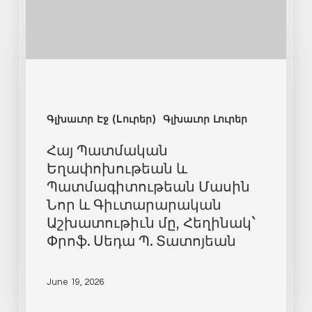
Գլխաւոր Էջ (Lուրեր)
Գլխաւոր Լուրեր
Հայ Պատմական
Եղափոխութեան և
Պատմագիտութեան Մասին
Նոր և Գիւտարարական
Աշխատութիւն մը, Հեղինակ`
Փրոֆ. Սեդա Պ. Տատոյեան
June 19, 2026