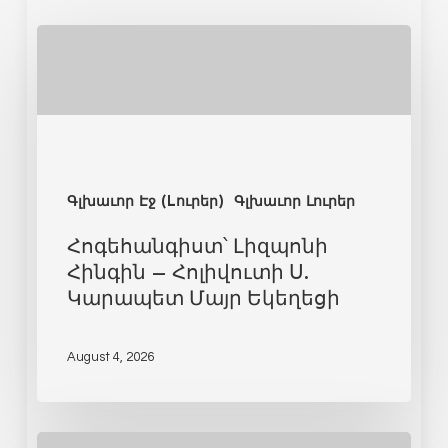
Գլխաւոր Էջ (Lուրեր)
Գլխաւոր Լուրեր
Հոգեհանգիստ՝ Լիզպոնի
Հինգին – Հոլիվուտի Ս.
Կարապետ Մայր Եկեղեցի
August 4, 2026