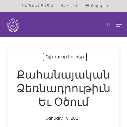
Skip
ԿԱՊ ՀԱՍՏԱՏԵԼ
English
Հայերէն
to
Men
main
search
content
Գլխաւոր Լուրեր
Քահանայական
Ձեռնադրութիւն
Եւ Օծում
January 19, 2021