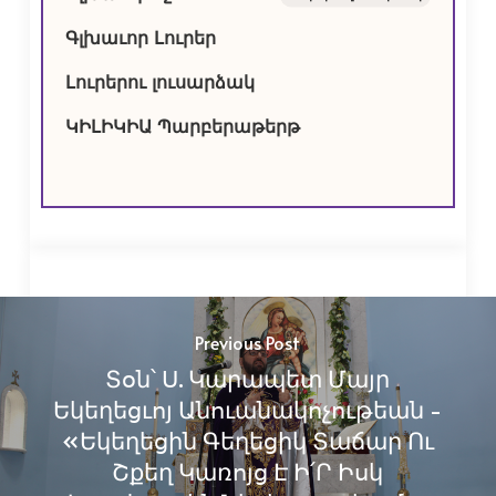
Գլխաւոր Լուրեր
Լուրերու լուսարձակ
ԿԻԼԻԿԻԱ Պարբերաթերթ
Previous Post
Տօն՝ Ս. Կարապետ Մայր
Եկեղեցւոյ Անուանակոչութեան -
«Եկեղեցին Գեղեցիկ Տաճար Ու
Շքեղ Կառոյց Է Ի՛Ր Իսկ