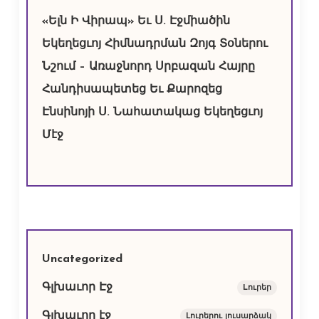
«Ելն Ի Վիրապ» Եւ Ս. Էջմիածին
Եկեղեցւոյ Հիմնադրման Զոյգ Տօներու
Նշում – Առաջնորդ Սրբազան Հայրը
Հանդիսապետեց Եւ Քարոզեց
Էնսինոյի Ս. Նահատակաց Եկեղեցւոյ
Մէջ
Uncategorized
Գլխաւոր Էջ
Lուրեր
Գլխաւոր էջ
Լուրերու լուսարձակ