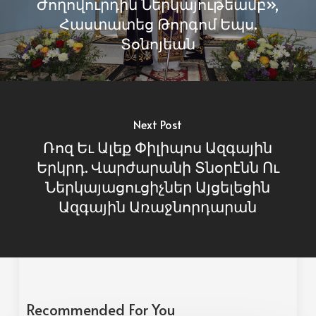
Ժողովուրդին Ներկայութեամբ»,
Հաստատեց Թորգոմ Եպս.
Տօնոյեան
Next Post
Ռոզ Եւ Ալեք Փիլիպոս Ազգային
Երկրդ. Վարժարանի Տնօրէնն Ու
Ներկայացուցիչներ Այցելեցին
Ազգային Առաջնորդարան
Recommended For You