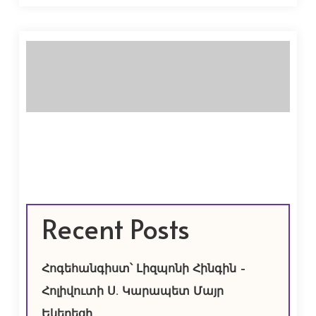
Recent Posts
Հոգեհանգիստ՝ Լիզպոնի Հինգին –
Հոլիվուտի Ս. Կարապետ Մայր
Եկեղեցի