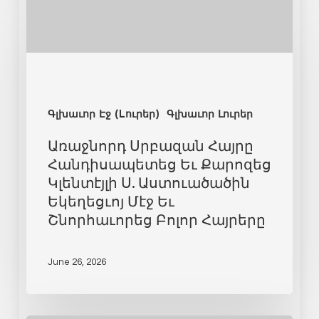
Գլխաւոր Էջ (Lուրեր)
Գլխաւոր Լուրեր
Առաջնորդ Սրբազան Հայրը
Հանդիսապետեց Եւ Քարոզեց
Կլենտէյլի Ս. Աստուածածին
Եկեղեցւոյ Մէջ Եւ
Շնորհաւորեց Բոլոր Հայրերը
June 26, 2026