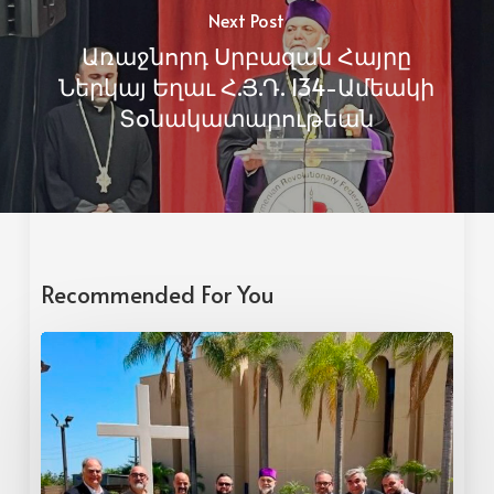
Next Post
Առաջնորդ Սրբազան Հայրը
Ներկայ Եղաւ Հ.Յ.Դ. 134-Ամեակի
Տօնակատարութեան
Recommended For You