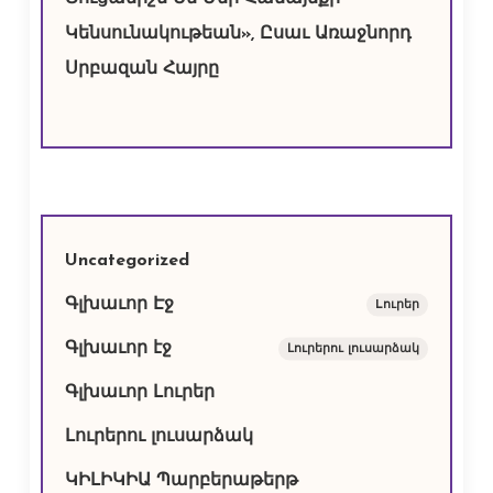
Կենսունակութեան», Ըսաւ Առաջնորդ
Սրբազան Հայրը
Uncategorized
Գլխաւոր Էջ
Lուրեր
Գլխաւոր էջ
Լուրերու լուսարձակ
Գլխաւոր Լուրեր
Լուրերու լուսարձակ
ԿԻԼԻԿԻԱ Պարբերաթերթ