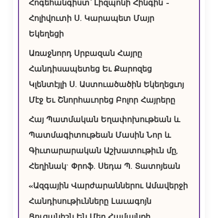
Հոգեհանգիստ՝ Լիզպոնի Հինգին –
Հոլիվուտի Ս. Կարապետ Մայր
Եկեղեցի
Առաջնորդ Սրբազան Հայրը
Հանդիսապետեց Եւ Քարոզեց
Կլենտէյլի Ս. Աստուածածին Եկեղեցւոյ
Մէջ Եւ Շնորհաւորեց Բոլոր Հայրերը
Հայ Պատմական Եղափոխութեան և
Պատմագիտութեան Մասին Նոր և
Գիւտարարական Աշխատութիւն մը,
Հեղինակ` Փրոֆ. Սեդա Պ. Տատոյեան
«Ազգային Վարժարաններու Ամավերջի
Հանդիսութիւնները Լաւագոյն
Ցուցանիշն Են Մեր Համայնքի