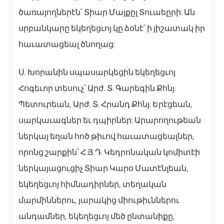
ծառայողներէն՝ Տիար Մայքըլ Տուաեըրի: Ան
սրբանկարը եկեղեցւոյ կը ձօնէ՝ ի յիշատակ իր
հաւատացեալ ծնողաց:
Ս. Խորանին սպասարկեցին եկեղեցւոյ
Հոգեւոր տեսուչ՝ Արժ. Տ. Գարեգին Քհնյ.
Պետուրեան, Արժ. Տ. Հրանդ Քհնյ. Երէցեան,
սարկաւագներ եւ դպիրներ: Արարողութեան
ներկայ եղան հոծ թիւով հաւատացեալներ,
որոնց շարքին՝ Հ.Յ.Դ. Կեդրոնական կոմիտէի
ներկայացուցիչ Տիար Կարօ Մատէնլեան,
եկեղեցւոյ հիմնադիրներ, տեղական
մարմիններու, յարակից միութիւններու
անդամներ, եկեղեցւոյ մեծ ընտանիքը,