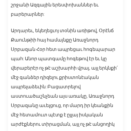
շրջանի Ազգային երեսփոխաններ եւ
բարերարներ:
Արդարեւ, եկեղեցւոյ տօնին առիթով, Օրէնճ
Քաունթիի հայ համայնքը Առաջնորդ
Սրբազան Հօր հետ ապրեցաւ հոգեպարար
պահ: Անոր պատգամը հոգեթով էր եւ կը
վերաբերէր ոչ թէ աշխարհի վրայ, այլ երկնքի՛
մէջ գանձեր դիզելու քրիստոնէական
ապրելաձեւին: Բացատրելով
աստուածաշնչեան այս առակը, Առաջնորդ
Սրբազանը աւելցուց, որ մարդ իր կեանքին
մէջ հետամուտ պէտք է ըլլայ իսկական
արժէքներու տիրացման, այլ ոչ թէ անցողիկ