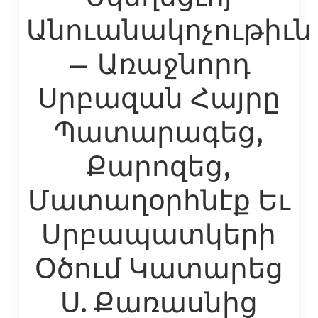
Անուանակոչութիւն
– Առաջնորդ
Սրբազան Հայրը
Պատարագեց,
Քարոզեց,
Մատաղօրհնէք Եւ
Սրբապատկերի
Օծում Կատարեց
Ս. Քառասնից