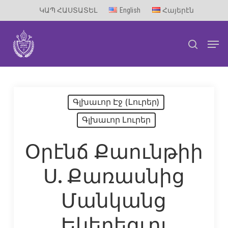
Skip
ԿԱՊ ՀԱՍՏԱՏԵԼ
English
Հայերէն
to
Men
main
search
content
Գլխաւոր Էջ (Lուրեր)
Գլխաւոր Լուրեր
Օրէնճ Քաունթիի
Ս. Քառասնից
Մանկանց
Եկեղեցւոյ