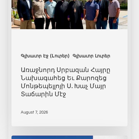
Գլխաւոր Էջ (Lուրեր)
Գլխաւոր Լուրեր
Առաջնորդ Սրբազան Հայրը
Նախագահեց Եւ Քարոզեց
Մոնթեպելլոյի Ս. Խաչ Մայր
Տաճարին Մէջ
August 7, 2026