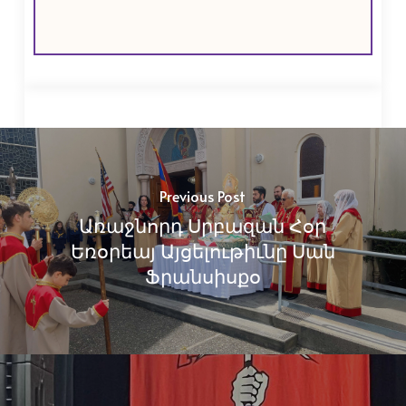
Previous Post
Առաջնորդ Սրբազան Հօր
Եռօրեայ Այցելութիւնը Սան
Ֆրանսիսքօ