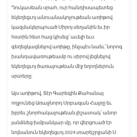
Ղուկասեան սրահ, ուր հանդիսապետեց
եկեղեցւոյ անուանակոչութեան առիթով
կազմակերպուած Սիրոյ սեղանին եւ իր
հօտին հետ հաց կիսեց՝ աւելի եւս
գեղեցկացնելով առիթը, ինչպէս նաեւ՝ նորոգ
խանդավառութեամբ ու սիրով լեցնելով
եկեղեցւոյ ծառայութեան մէջ եղողներուն
սրտերը:
Այս առիթով, Տէր Գարեգին Քահանայ
ողջունեց Առաջնորդ Սրբազան Հայրը եւ
իբրեւ շնորհակալութեան յիշատակ՝ անոր
յանձնեց խմբանկար մը, որ վերցուած էր
նոյնանուն եկեղեցւոյ 2024 տարեշրջանի Ս.