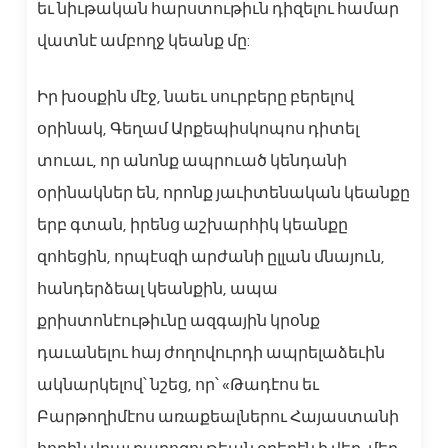
եւ նիւթական հարստութիւն դիզելու համար
վատնէ ամբողջ կեանք մը:
Իր խօսքին մէջ, նաեւ սուրբերը բերելով
օրինակ, Գեղամ Արքեպիսկոպոս դիտել
տուաւ, որ անոնք ապրուած կենդանի
օրինակներ են, որոնք յաւիտենական կեանքը
երբ գտան, իրենց աշխարհիկ կեանքը
զոհեցին, որպէսզի արժանի ըլլան մնայուն,
հանդերձեալ կեանքին, ապա
քրիստոնէութիւնը ազգային կրօնք
դաւանելու հայ ժողովուրդի ապրելաձեւին
ակնարկելով՝ նշեց, որ՝ «Թադէոս եւ
Բարթողիմէոս առաքեալներու Հայաստանի