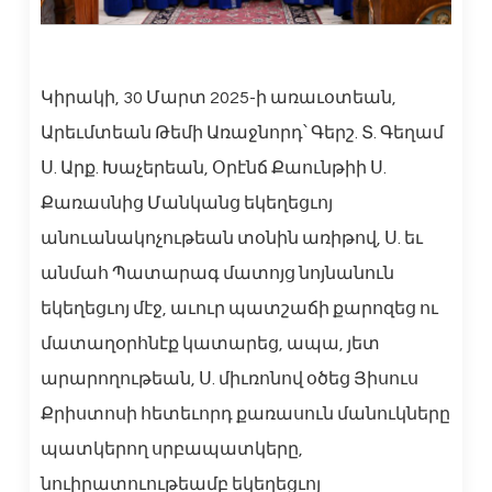
Կիրակի, 30 Մարտ 2025-ի առաւօտեան,
Արեւմտեան Թեմի Առաջնորդ՝ Գերշ. Տ. Գեղամ
Ս. Արք. Խաչերեան, Օրէնճ Քաունթիի Ս.
Քառասնից Մանկանց եկեղեցւոյ
անուանակոչութեան տօնին առիթով, Ս. եւ
անմահ Պատարագ մատոյց նոյնանուն
եկեղեցւոյ մէջ, աւուր պատշաճի քարոզեց ու
մատաղօրհնէք կատարեց, ապա, յետ
արարողութեան, Ս. միւռոնով օծեց Յիսուս
Քրիստոսի հետեւորդ քառասուն մանուկները
պատկերող սրբապատկերը,
նուիրատուութեամբ եկեղեցւոյ