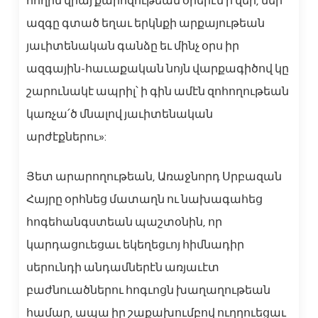
հողին վրայ քարոզութեան օրերէն ի վեր, մեր
ազգը գտած եղաւ երկնքի արքայութեան
յաւիտենական գանձը եւ մինչ օրս իր
ազգային-հաւաքական նոյն վարքագիծով կը
շարունակէ ապրիլ՝ ի գին ամէն զոհողութեան
կառչա՛ծ մնալով յաւիտենական
արժէքներու»:
Յետ արարողութեան, Առաջնորդ Սրբազան
Հայրը օրհնեց մատաղն ու նախագահեց
հոգեհանգստեան պաշտօնին, որ
կարդացուեցաւ եկեղեցւոյ հիմնադիր
սերունդի անդամներէն առյաւէտ
բաժնուածներու հոգւոցն խաղաղութեան
համար, ապա իր շաքախումբով ուղղուեցաւ