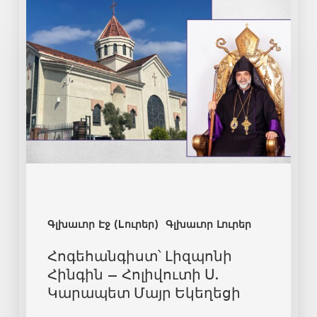
Գլխաւոր Էջ (Lուրեր)
Գլխաւոր Լուրեր
Հոգեհանգիստ՝ Լիզպոնի
Հինգին – Հոլիվուտի Ս.
Կարապետ Մայր Եկեղեցի