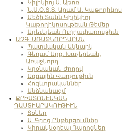
Կիլիկիոյ Ս. Աթոռ
Ն.Ս.Օ.Տ.Տ. Արամ Ա. Կաթողիկոս
Մեծի Տանն Կիլիկիոյ
Կաթողիկոսութեան Թեմեր
Արեւելեան Ուղղափառութիւն
ԱԶԳ. ԱՌԱՋՆՈՐԴԱՐԱՆ
Պատմական Ակնարկ
Գեղամ Արք. Խաչերեան,
Առաջնորդ
Կրօնական Ժողով
Ազգային Վարչութիւն
Հոգևորականներ
Անձնակազմ
ՔՐԻՍՏՈՆԷԱԿԱՆ
ԴԱՍՏԻԱՐԱԿՈՒԹԻՒՆ
Տօներ
Ս. Գրոց Ընթերցումներ
Կիրակնօրեայ Դպրոցներ