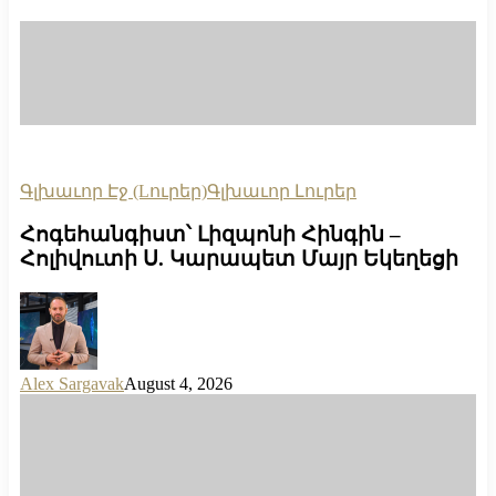
Գլխաւոր Էջ (Lուրեր)
Գլխաւոր Լուրեր
Հոգեհանգիստ՝ Լիզպոնի Հինգին –
Հոլիվուտի Ս. Կարապետ Մայր Եկեղեցի
Alex Sargavak
August 4, 2026