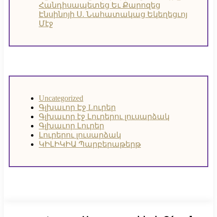
Հանդիսապետեց Եւ Քարոզեց
Էնսինոյի Ս. Նահատակաց Եկեղեցւոյ
Մէջ
Uncategorized
Գլխաւոր Էջ
Lուրեր
Գլխաւոր էջ
Լուրերու լուսարձակ
Գլխաւոր Լուրեր
Լուրերու լուսարձակ
ԿԻԼԻԿԻԱ Պարբերաթերթ