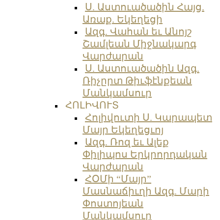
Ս. Աստուածածին Հայց.
Առաք. Եկեղեցի
Ազգ. Վահան եւ Անոյշ
Շամլեան Միջնակարգ
Վարժարան
Ս. Աստուածածին Ազգ.
Ռիչըրտ Թիւֆէնքեան
Մանկամսուր
ՀՈԼԻՎՈՒՏ
Հոլիվուտի Ս. Կարապետ
Մայր Եկեղեցւոյ
Ազգ. Ռոզ եւ Ալեք
Փիլիպոս Երկրորդական
Վարժարան
ՀՕՄի “Մայր”
Մասնաճիւղի Ազգ. Մարի
Փոստոյեան
Մանկամսուր