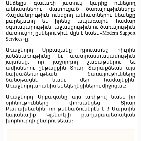
Անճելըս գաւառի յատուկ կարիք ունեցող
անհատներու մատուցած ծառայութիւնները։
Հաշմանդութիւն ունեցող անհատներու կեանքը
բարելաւող եւ իրենց ապագային համար
օգտակարութիւն, աջակցութիւն ու ծառայութիւն
մատուցող ընկերութիւն մըն է նաեւ «Modern Support
Services»ը։
Առաջնորդ Սրբազանը դրուատեց հիւրին
յանձնառութիւնը եւ պատրաստակամութիւն
յայտնեց, որ յաջորդող շաբաթներու եւ
ամիսներու ընթացքին Տիար Տարաքճեան այս
նախաձեռնութեան ծառայութիւնները
ծանօթացնէ նաեւ մեր համայնքին՝
Առաջնորդարանիս եւ եկեղեցիներու միջոցաւ։
Առաջնորդ Սրբազանը այս առիթով նաեւ իր
օրհնութիւնները փոխանցեց Տիար
Քասախեանին, որ թեկնածուներէն է 3 Մարտին
կայանալիք Կլենտէյլի քաղաքապետական
խորհուրդի ընտրութեան։