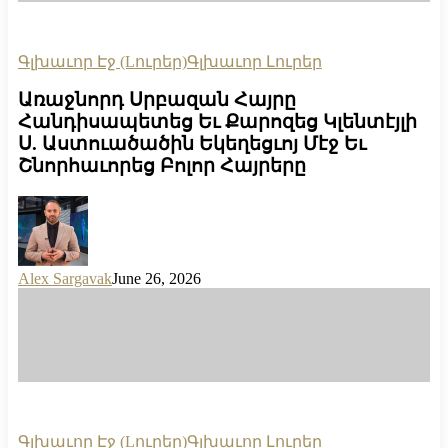
Գլխաւոր Էջ (Lուրեր)
Գլխաւոր Լուրեր
Առաջնորդ Սրբազան Հայրը
Հանդիսապետեց Եւ Քարոզեց Կլենտէյլի
Ս. Աստուածածին Եկեղեցւոյ Մէջ Եւ
Շնորհաւորեց Բոլոր Հայրերը
Alex Sargavak
June 26, 2026
Գլխաւոր Էջ (Lուրեր)
Գլխաւոր Լուրեր