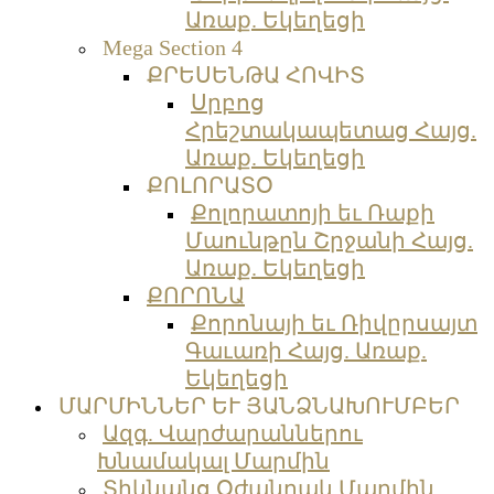
Առաք. Եկեղեցի
Mega Section 4
ՔՐԵՍԵՆԹԱ ՀՈՎԻՏ
Սրբոց
Հրեշտակապետաց Հայց.
Առաք. Եկեղեցի
ՔՈԼՈՐԱՏՕ
Քոլորատոյի եւ Ռաքի
Մաունթըն Շրջանի Հայց.
Առաք. Եկեղեցի
ՔՈՐՈՆԱ
Քորոնայի եւ Ռիվըրսայտ
Գաւառի Հայց. Առաք.
Եկեղեցի
ՄԱՐՄԻՆՆԵՐ ԵՒ ՅԱՆՁՆԱԽՈՒՄԲԵՐ
Ազգ. Վարժարաններու
Խնամակալ Մարմին
Տիկնանց Օժանդակ Մարմին