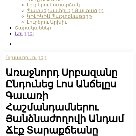
Լուրերու Լուսարձակ
Պատկերասփիւռի Յայտագիր
ԿԻԼԻԿԻԱ Պաշտօնաթերթ
Լուրերու Արխիւ
Շարականներ
Նուիրել
search
Գլխաւոր Լուրեր
Առաջնորդ Սրբազանը
Ընդունեց Լոս Անճելըս
Գաւառի
Հաշմանդամներու
Յանձնաժողովի Անդամ
Ճէք Տարաքճեանը