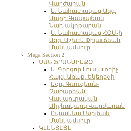
Վարժարան
Ս. Նահատակաց Ազգ.
Մարի Գապայեան
Նախակրթարան
Ս. Նահատակաց ՀՕՄ-ի
Ազգ. Աշխէն Փիլաւճեան
Մանկամսուր
Mega Section 2
ՍԱՆ ՖՐԱՆՍԻՍՔՕ
Ս. Գրիգոր Լուսաւորիչ
Հայց. Առաք. Եկեղեցի
Ազգ. Գռուզեան-
Զաքարեան-
Վասպուրական
Միջնակարգ Վարժարան
Ովսաննա Մսրլեան
Մանկամսուր
ԿԼԵՆՏԷՅԼ