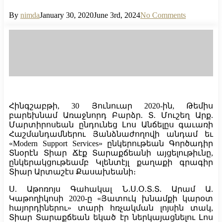
By
nimda
January 30, 2020
June 3rd, 2024
No Comments
Հինգշաբթի, 30 Յունուար 2020-ին, Թեմիս
բարեխնամ Առաջնորդ Բարձր. Տ. Մուշեղ Արք.
Մարտիրոսեան ընդունեց Լոս Անճելըս գաւառի
Հաշմանդամներու Յանձնաժողովի անդամ եւ
«Modern Support Services» ընկերութեան Գործադիր
Տնօրէն Տիար Ճէք Տարաքճեանի այցելութիւնը,
ընկերակցութեամբ Կլենտէյլ քաղաքի գրագիր
Տիար Արտաշէս Քասախեանի։
Ս. Աթոռոյս Գահակալ Ն.Ս.Օ.Տ.Տ. Արամ Ա.
Կաթողիկոսի 2020-ը «Յատուկ խնամքի կարօտ
հայորդիներու» տարի հռչակման լոյսին տակ,
Տիար Տարաքճեան եկած էր ներկայացնելու Լոս