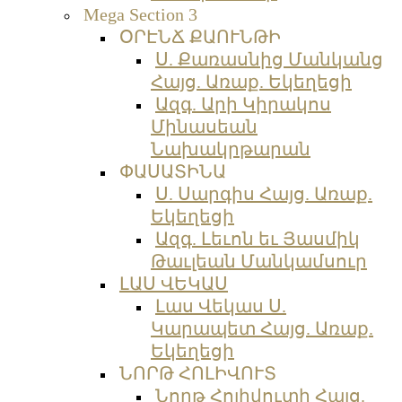
Mega Section 3
ՕՐԷՆՃ ՔԱՈՒՆԹԻ
Ս. Քառասնից Մանկանց
Հայց. Առաք. Եկեղեցի
Ազգ. Արի Կիրակոս
Մինասեան
Նախակրթարան
ՓԱՍԱՏԻՆԱ
Ս. Սարգիս Հայց. Առաք.
Եկեղեցի
Ազգ. Լեւոն եւ Յասմիկ
Թաւլեան Մանկամսուր
ԼԱՍ ՎԵԿԱՍ
Լաս Վեկաս Ս.
Կարապետ Հայց. Առաք.
Եկեղեցի
ՆՈՐԹ ՀՈԼԻՎՈՒՏ
Նորթ Հոլիվուտի Հայց.