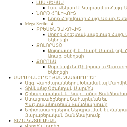
ԼԱՍ ՎԵԿԱՍ
Լաս Վեկաս Ս. Կարապետ Հայց. Ա
ՆՈՐԹ ՀՈԼԻՎՈՒՏ
Նորթ Հոլիվուտի Հայց. Առաք. Եկե
Mega Section 4
ՔՐԵՍԵՆԹԱ ՀՈՎԻՏ
Սրբոց Հրեշտակապետաց Հայց. 
Եկեղեցի
ՔՈԼՈՐԱՏՕ
Քոլորատոյի եւ Ռաքի Մաունթըն 
Առաք. Եկեղեցի
ՔՈՐՈՆԱ
Քորոնայի եւ Ռիվըրսայտ Գաւառի 
Եկեղեցի
ՄԱՐՄԻՆՆԵՐ ԵՒ ՅԱՆՁՆԱԽՈՒՄԲԵՐ
Ազգ. Վարժարաններու Խնամակալ Մարմի
Տիկնանց Օժանդակ Մարմին
Շինարարական եւ Կալուածոց Յանձնախո
Ստացուածքներու Շահարկման եւ
Պաշտպանութեան Յանձնախումբ
Երիտասարդներու Ներգրաւման եւ Հանրա
Յարաբերական Յանձնախումբ
ՏԵՂԵԿԱՏՈՒԱԿԱՆ
Վերջին Լուրեր