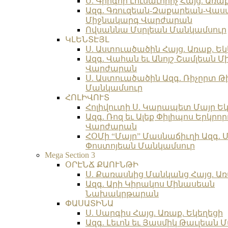
Ս. Գրիգոր Լուսաւորիչ Հայց. Առա
Ազգ. Գռուզեան-Զաքարեան-Վա
Միջնակարգ Վարժարան
Ովսաննա Մսրլեան Մանկամսուր
ԿԼԵՆՏԷՅԼ
Ս. Աստուածածին Հայց. Առաք. Եկ
Ազգ. Վահան եւ Անոյշ Շամլեան 
Վարժարան
Ս. Աստուածածին Ազգ. Ռիչըրտ Թ
Մանկամսուր
ՀՈԼԻՎՈՒՏ
Հոլիվուտի Ս. Կարապետ Մայր Եկ
Ազգ. Ռոզ եւ Ալեք Փիլիպոս Երկր
Վարժարան
ՀՕՄի “Մայր” Մասնաճիւղի Ազգ. 
Փոստոյեան Մանկամսուր
Mega Section 3
ՕՐԷՆՃ ՔԱՈՒՆԹԻ
Ս. Քառասնից Մանկանց Հայց. Առ
Ազգ. Արի Կիրակոս Մինասեան
Նախակրթարան
ՓԱՍԱՏԻՆԱ
Ս. Սարգիս Հայց. Առաք. Եկեղեցի
Ազգ. Լեւոն եւ Յասմիկ Թաւլեան