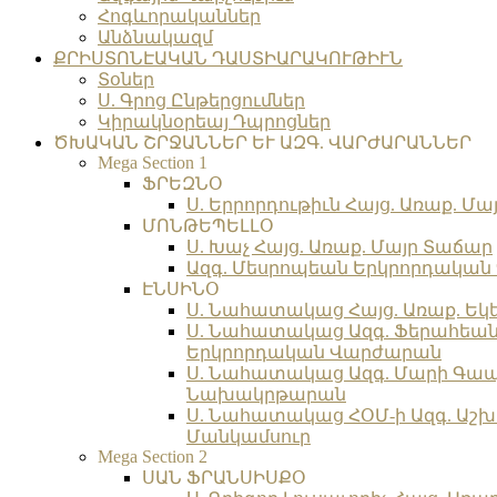
Հոգևորականներ
Անձնակազմ
ՔՐԻՍՏՈՆԷԱԿԱՆ ԴԱՍՏԻԱՐԱԿՈՒԹԻՒՆ
Տօներ
Ս. Գրոց Ընթերցումներ
Կիրակնօրեայ Դպրոցներ
ԾԽԱԿԱՆ ՇՐՋԱՆՆԵՐ ԵՒ ԱԶԳ. ՎԱՐԺԱՐԱՆՆԵՐ
Mega Section 1
ՖՐԵԶՆՕ
Ս. Երրորդութիւն Հայց. Առաք. Մա
ՄՈՆԹԵՊԵԼԼՕ
Ս. Խաչ Հայց. Առաք. Մայր Տաճար
Ազգ. Մեսրոպեան Երկրորդակա
ԷՆՍԻՆՕ
Ս. Նահատակաց Հայց. Առաք. Եկ
Ս. Նահատակաց Ազգ. Ֆերահեա
Երկրորդական Վարժարան
Ս. Նահատակաց Ազգ. Մարի Գա
Նախակրթարան
Ս. Նահատակաց ՀՕՄ-ի Ազգ. Աշխ
Մանկամսուր
Mega Section 2
ՍԱՆ ՖՐԱՆՍԻՍՔՕ