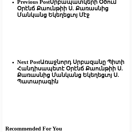
Previous Post
Սրբապատկերի Օծում
Օրէնճ Քաունթիի Ս. Քառասնից
Մանկանց Եկեղեցւոյ Մէջ
Next Post
Առաջնորդ Սրբազանը Պիտի
Հանդիսապետէ Օրէնճ Քաունթիի Ս.
Քառասնից Մանկանց Եկեղեցւոյ Ս.
Պատարագին
Recommended For You