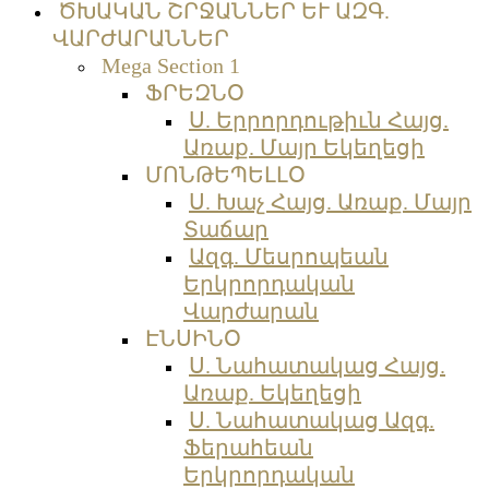
ԾԽԱԿԱՆ ՇՐՋԱՆՆԵՐ ԵՒ ԱԶԳ.
ՎԱՐԺԱՐԱՆՆԵՐ
Mega Section 1
ՖՐԵԶՆՕ
Ս. Երրորդութիւն Հայց.
Առաք. Մայր Եկեղեցի
ՄՈՆԹԵՊԵԼԼՕ
Ս. Խաչ Հայց. Առաք. Մայր
Տաճար
Ազգ. Մեսրոպեան
Երկրորդական
Վարժարան
ԷՆՍԻՆՕ
Ս. Նահատակաց Հայց.
Առաք. Եկեղեցի
Ս. Նահատակաց Ազգ.
Ֆերահեան
Երկրորդական