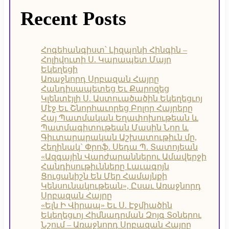
Recent Posts
Հոգեհանգիստ՝ Լիզպոնի Հինգին –
Հոլիվուտի Ս. Կարապետ Մայր
Եկեղեցի
Առաջնորդ Սրբազան Հայրը
Հանդիսապետեց Եւ Քարոզեց
Կլենտէյլի Ս. Աստուածածին Եկեղեցւոյ
Մէջ Եւ Շնորհաւորեց Բոլոր Հայրերը
Հայ Պատմական Եղափոխութեան և
Պատմագիտութեան Մասին Նոր և
Գիւտարարական Աշխատութիւն մը,
Հեղինակ` Փրոֆ. Սեդա Պ. Տատոյեան
«Ազգային Վարժարաններու Ամավերջի
Հանդիսութիւնները Լաւագոյն
Ցուցանիշն Են Մեր Համայնքի
Կենսունակութեան», Ըսաւ Առաջնորդ
Սրբազան Հայրը
«Ելն Ի Վիրապ» Եւ Ս. Էջմիածին
Եկեղեցւոյ Հիմնադրման Զոյգ Տօներու
Նշում – Առաջնորդ Սրբազան Հայրը