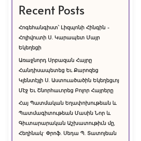
Recent Posts
Հոգեհանգիստ՝ Լիզպոնի Հինգին –
Հոլիվուտի Ս. Կարապետ Մայր
Եկեղեցի
Առաջնորդ Սրբազան Հայրը
Հանդիսապետեց Եւ Քարոզեց
Կլենտէյլի Ս. Աստուածածին Եկեղեցւոյ
Մէջ Եւ Շնորհաւորեց Բոլոր Հայրերը
Հայ Պատմական Եղափոխութեան և
Պատմագիտութեան Մասին Նոր և
Գիւտարարական Աշխատութիւն մը,
Հեղինակ` Փրոֆ. Սեդա Պ. Տատոյեան