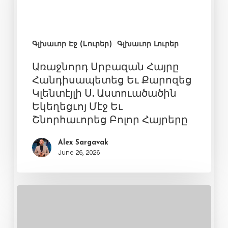
Գլխաւոր Էջ (Lուրեր)
Գլխաւոր Լուրեր
Առաջնորդ Սրբազան Հայրը
Հանդիսապետեց Եւ Քարոզեց
Կլենտէյլի Ս. Աստուածածին
Եկեղեցւոյ Մէջ Եւ
Շնորհաւորեց Բոլոր Հայրերը
Alex Sargavak
June 26, 2026