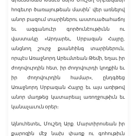
Արեւմտեան Թեմէն ներս Մուշեղ Սրբազանի
հոգեւոր ծառայութեան մասին՝ վեր առնելով
անոր բազում տարիներու աստուածահաճոյ
եւ ազգանուէր գործունէութիւնն ու
վաստակը. «Արդարեւ, Սրբազան Հայրը,
անցնող շուրջ քսանհինգ տարիներուն,
որպէս Առաջնորդ Արեւմտեան Թեմի, եղաւ իր
ժողովուրդին հետ, իր ժողովուրդի կողքին եւ
իր ժողովուրդին համար», ընդգծեց
Առաջնորդ Սրբազան Հայրը եւ այս առիթով
անոր մաղթեց կատարեալ առողջութիւն եւ
կանաչաւուն օրեր։
Այնուհետեւ, Մուշեղ Արք. Մարտիրոսեան իր
քարոզին մէջ նախ փառք ու գոհութիւն