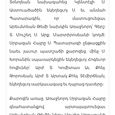
Տօնոյեան նախագահեց Կլենտէյլի Ս.
Աստուածածին եկեղեցւոյ Ս. եւ անմահ
Պատարագին, որ մատուցուեցաւ
Արեւմտեան Թեմի նախկին Առաջնորդ՝ Գերշ.
Տ. Մուշեղ Ս. Արք. Մարտիրոսեանի կողմէ:
Սրբազան Հայրը Ս. Պատարագի ընթացքին
նաեւ յաւուր պատշաճի քարոզեց, մինչ Ս.
Խորանին սպասարկեցին եկեղեցւոյ Հոգեւոր
հովիւներ՝ Արժ. Տ. Կոմիտաս Աւ. Քհնյ.
Թորոսեան, Արժ. Տ. Արտակ Քհնյ. Տէմիրճեան,
եկեղեցւոյ սարկաւագաց եւ դպրաց դասերը։
Քարոզէն առաջ, Առաջնորդ Սրբազան Հայրը
գնահատանքով արտայայտուեցաւ