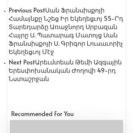
Previous Post
Սան Ֆրանսիսքոյի
Համայնքը Նշեց Իր Եկեղեցւոյ 55-Րդ
Տարեդարձը Առաջնորդ Սրբազան
Հայրը Ս. Պատարագ Մատոյց Սան
Ֆրանսիսքոյի Ս. Գրիգոր Լուսաւորիչ
Եկեղեցւոյ Մէջ
Next Post
Արեւմտեան Թեմի Ազգային
Երեսփոխանական Ժողովի 49-րդ
Նստաշրջան
Recommended For You