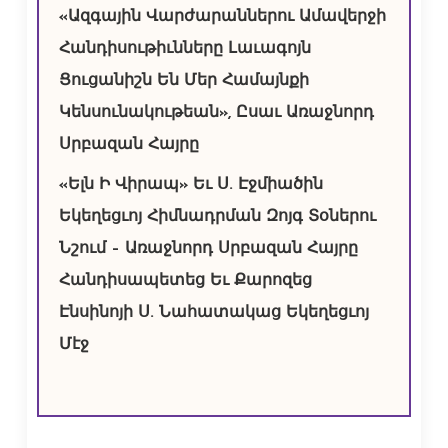
«Ազգային Վարժարաններու Ամավերջի
Հանդիսութիւնները Լաւագոյն
Ցուցանիշն Են Մեր Համայնքի
Կենսունակութեան», Ըսաւ Առաջնորդ
Սրբազան Հայրը
«Ելն Ի Վիրապ» Եւ Ս. Էջմիածին
Եկեղեցւոյ Հիմնադրման Զոյգ Տօներու
Նշում – Առաջնորդ Սրբազան Հայրը
Հանդիսապետեց Եւ Քարոզեց
Էնսինոյի Ս. Նահատակաց Եկեղեցւոյ
Մէջ