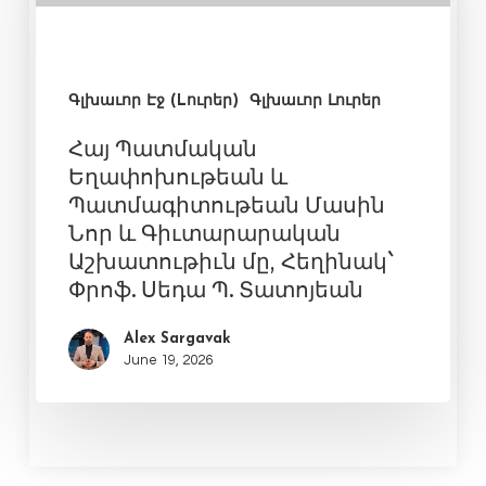
Գլխաւոր Էջ (Lուրեր)
Գլխաւոր Լուրեր
Հայ Պատմական
Եղափոխութեան և
Պատմագիտութեան Մասին
Նոր և Գիւտարարական
Աշխատութիւն մը, Հեղինակ`
Փրոֆ. Սեդա Պ. Տատոյեան
Alex Sargavak
June 19, 2026