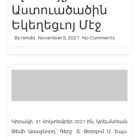
Աստուածածին
Եկեղեցւոյ Մէջ
By
nimda
November 5, 2021
No Comments
Կիրակի, 31 Հոկտեմբեր 2021-ին, Արեւմտեան
Թեմի Առաջնորդ՝ Գերշ. Տ. Թորգոմ Ս. Եպս.