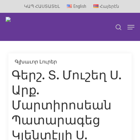
Skip
ԿԱՊ ՀԱՍՏԱՏԵԼ
English
Հայերէն
to
Men
main
search
content
Գլխաւոր Լուրեր
Գերշ. Տ. Մուշեղ Ս.
Արք.
Մարտիրոսեան
Պատարագեց
Կլենտէյլի Ս.