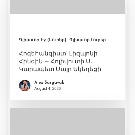
Գլխաւոր Էջ (Lուրեր)
Գլխաւոր Լուրեր
Հոգեհանգիստ՝ Լիզպոնի
Հինգին – Հոլիվուտի Ս.
Կարապետ Մայր Եկեղեցի
Alex Sargavak
August 4, 2026