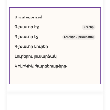
Uncategorized
Գլխաւոր Էջ
Lուրեր
Գլխաւոր էջ
Լուրերու լուսարձակ
Գլխաւոր Լուրեր
Լուրերու լուսարձակ
ԿԻԼԻԿԻԱ Պարբերաթերթ