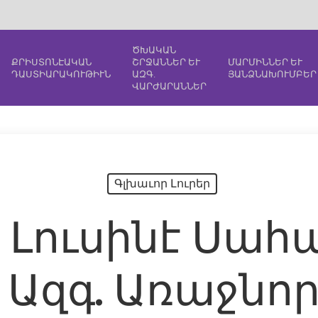
ԾԽԱԿԱՆ
ՔՐԻՍՏՈՆԷԱԿԱՆ
ՇՐՋԱՆՆԵՐ ԵՒ
ՄԱՐՄԻՆՆԵՐ ԵՒ
ԴԱՍՏԻԱՐԱԿՈՒԹԻՒՆ
ԱԶԳ.
ՅԱՆՁՆԱԽՈՒՄԲԵՐ
ՎԱՐԺԱՐԱՆՆԵՐ
Գլխաւոր Լուրեր
 Լուսինէ Սա
ց Ազգ. Առաջն