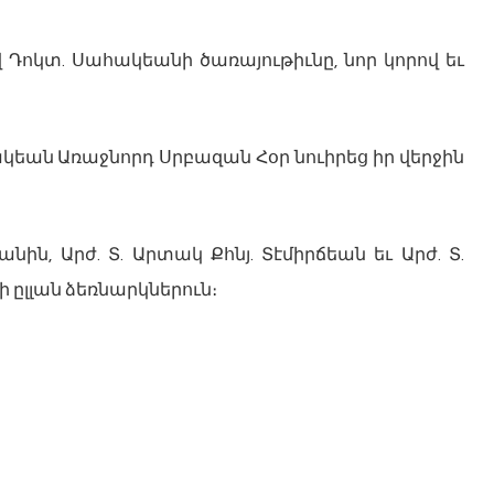
Դոկտ. Սահակեանի ծառայութիւնը, նոր կորով եւ
կեան Առաջնորդ Սրբազան Հօր նուիրեց իր վերջին
նին, Արժ. Տ. Արտակ Քհնյ. Տէմիրճեան եւ Արժ. Տ.
ի ըլլան ձեռնարկներուն։