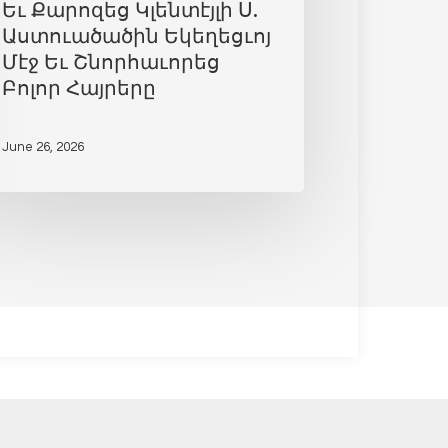
Եւ Քարոզեց Կլենտէյլի Ս.
Աստուածածին Եկեղեցւոյ
Մէջ Եւ Շնորհաւորեց
Բոլոր Հայրերը
June 26, 2026