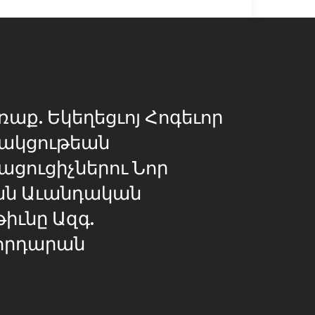
ռաք. Եկեղեցւոյ Հոգեւոր
րակցութեան
ացուցիչներու Նոր
ան Աւանդական
թիւնը Ազգ.
որդարան