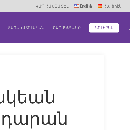
ԿԱՊ ՀԱՍՏԱՏԵԼ
English
Հայերէն
ՏԵՂԵԿԱՏՈՒԱԿԱՆ
ՇԱՐԱԿԱՆՆԵՐ
ՆՈՒԻՐԵԼ
հակեան
որդարան