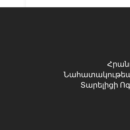
Հրան
Նահատակութեան
Տարելիցի Ոգ