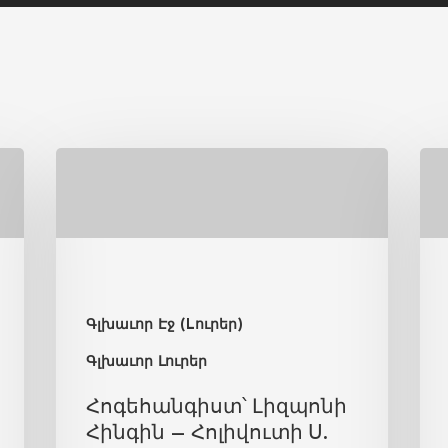
Գլխաւոր Էջ (Lուրեր)
Գլխաւոր Լուրեր
Հոգեհանգիստ՝ Լիզպոնի
Հինգին – Հոլիվուտի Ս.