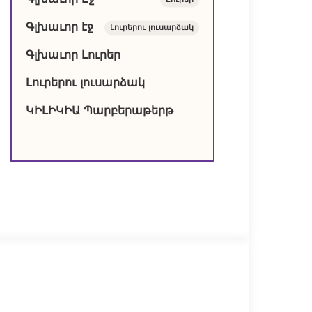
Գլխաւոր Էջ
Lուրեր
Գլխաւոր էջ
Լուրերու լուսարձակ
Գլխաւոր Լուրեր
Լուրերու լուսարձակ
ԿԻԼԻԿԻԱ Պարբերաթերթ