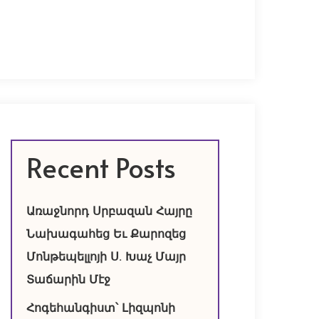
Recent Posts
Առաջնորդ Սրբազան Հայրը
Նախագահեց Եւ Քարոզեց
Մոնթեպելլոյի Ս. Խաչ Մայր
Տաճարին Մէջ
Հոգեհանգիստ՝ Լիզպոնի