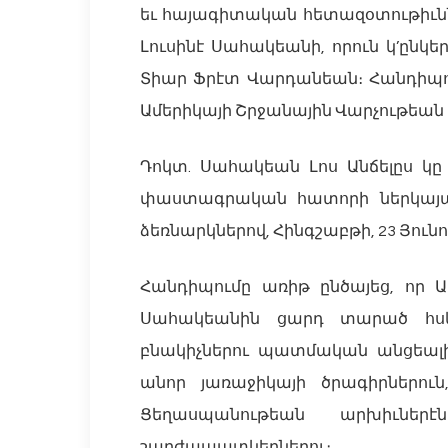
եւ հայագիտական հետազօտութիւնն
Լուսինէ Սահակեանի, ո‎րուն կ’ը
Տիար Ֆրէտ Վարդանեան։ Հանդիպու
Ամերիկայի Շրջանային Վարչութեան
Դոկտ. Սահակեան Լոս Անճելըս կը
փաստագրական հատորի ներկայաց
ձեռնարկներով, Հինգշաբթի, 23 Յունո
Հանդիպումը առիթ ընծայեց, որ 
Սահակեանին ցարդ տարած հսկա
բնակիչներու պատմական անցեալին
անոր յառաջիկայի ծրագիրներու
Ցեղասպանութեան արխիւներ
շարժապատկերներու։