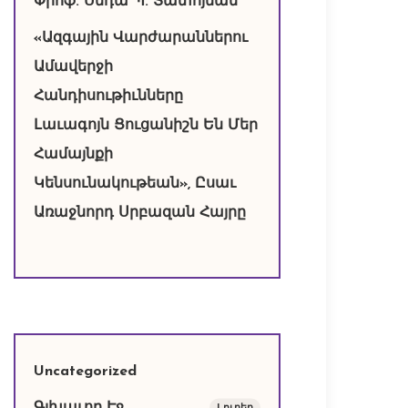
Փրոֆ. Սեդա Պ. Տատոյեան
«Ազգային Վարժարաններու
Ամավերջի
Հանդիսութիւնները
Լաւագոյն Ցուցանիշն Են Մեր
Համայնքի
Կենսունակութեան», Ըսաւ
Առաջնորդ Սրբազան Հայրը
Uncategorized