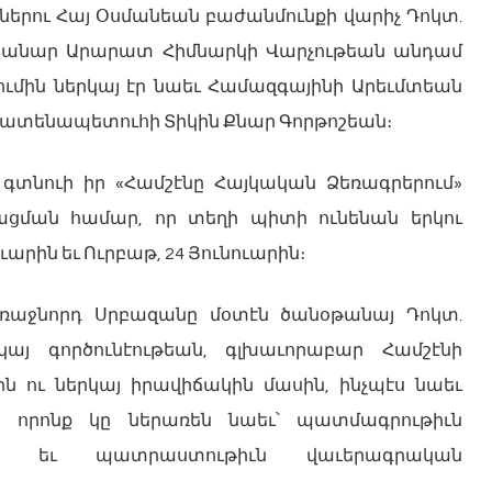
երու Հայ Օսմանեան բաժանմունքի վարիչ Դոկտ.
նկերանար Արարատ Հիմնարկի Վարչութեան անդամ
մին ներկայ էր նաեւ Համազգայինի Արեւմտեան
 ատենապետուհի Տիկին Քնար Գորթոշեան։
 գտնուի իր «Համշէնը Հայկական Ձեռագրերում»
ման համար, որ տեղի պիտի ունենան երկու
ւարին եւ Ուրբաթ, 24 Յունուարին։
Առաջնորդ Սրբազանը մօտէն ծանօթանայ Դոկտ.
յ գործունէութեան, գլխաւորաբար Համշէնի
 ու ներկայ իրավիճակին մասին, ինչպէս նաեւ
ն, որոնք կը ներառեն նաեւ՝ պատմագրութիւն
էն եւ պատրաստութիւն վաւերագրական