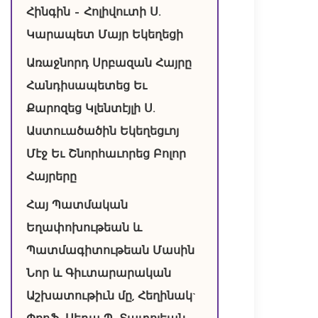
Հինգին – Հոլիվուտի Ս.
Կարապետ Մայր Եկեղեցի
Առաջնորդ Սրբազան Հայրը
Հանդիսապետեց Եւ
Քարոզեց Կլենտէյլի Ս.
Աստուածածին Եկեղեցւոյ
Մէջ Եւ Շնորհաւորեց Բոլոր
Հայրերը
Հայ Պատմական
Եղափոխութեան և
Պատմագիտութեան Մասին
Նոր և Գիւտարարական
Աշխատութիւն մը, Հեղինակ`