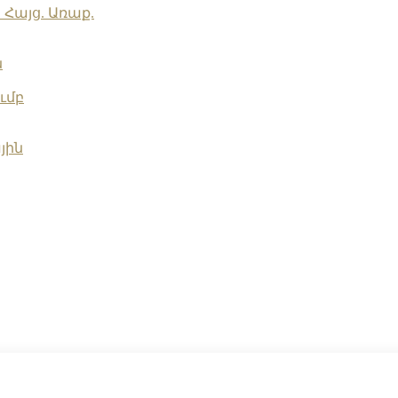
Հայց. Առաք.
ն
ւմբ
յին