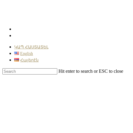
Skip
to
main
content
facebook
instagram
ԿԱՊ ՀԱՍՏԱՏԵԼ
English
Հայերէն
Hit enter to search or ESC to close
Close
Search