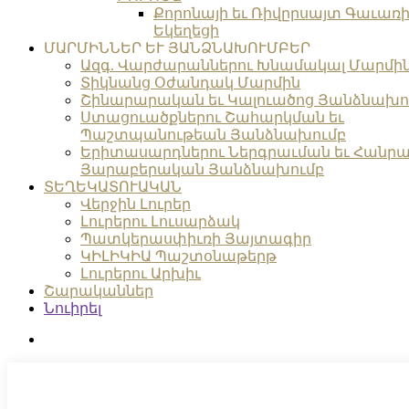
Քորոնայի եւ Ռիվըրսայտ Գաւառի 
Եկեղեցի
ՄԱՐՄԻՆՆԵՐ ԵՒ ՅԱՆՁՆԱԽՈՒՄԲԵՐ
Ազգ. Վարժարաններու Խնամակալ Մարմի
Տիկնանց Օժանդակ Մարմին
Շինարարական եւ Կալուածոց Յանձնախո
Ստացուածքներու Շահարկման եւ
Պաշտպանութեան Յանձնախումբ
Երիտասարդներու Ներգրաւման եւ Հանրա
Յարաբերական Յանձնախումբ
ՏԵՂԵԿԱՏՈՒԱԿԱՆ
Վերջին Լուրեր
Լուրերու Լուսարձակ
Պատկերասփիւռի Յայտագիր
ԿԻԼԻԿԻԱ Պաշտօնաթերթ
Լուրերու Արխիւ
Շարականներ
Նուիրել
search