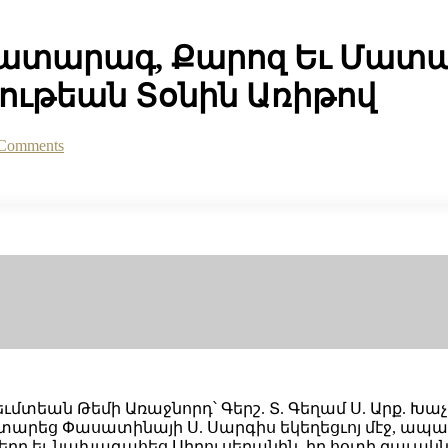
ատարագ, Քարոզ Եւ Մատաղ
չութեան Տօնին Առիթով
Comments
ւմտեան Թեմի Առաջնորդ՝ Գերշ. Տ. Գեղամ Ս. Արք. Խա
եց Փասատինայի Ս. Սարգիս եկեղեցւոյ մէջ, ապա շ
երը եւ նախագահեց Սիրոյ սեղանին, իր հօտի զաւակնե