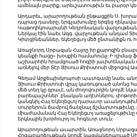
ամենայն բարիք, արեւշատութիւն եւ բարօր կե
Արդարեւ, արարողութեան ընթացքին Ս. խորանի
դպրաց դասերը, երգչախումբը երգեց ղեկավար
Կաթողիկոսարանի Կեդրոնական վարչութեան անդ
Ներկայ էին նաեւ Ազգ. վարչութեան անդամ Տի
Կիտցինեաններ, եկեղեցւոյ մեծ ընտանիքն ու 
Առաջնորդ Սրբազան Հայրը իր քարոզին բնաբա
կեանքի հացը» խօսքին համահունչ: Ի դիմաց 
աշխարհին հրամցուած հոգիի յաւիտենական ան
առնելով մեր Տէր Յիսուս Քրիստոսի միջոցով 
Գեղամ Արքեպիսկոպոսի պատգամը նաեւ անդրա
Յիսուս Քրիստոսի վրայ կառուցուած անոնց հ
մեծ տեղ կը գրաւէ, ան ժողովուրդին կողմէ նկ
բարեպաշտներ՝ բնական աղէտներու, փոթորի
կանգնիլ Հայ Եկեղեցւոյ դարաւոր աւանդութիւ
սուրբերուն ճամբով ճանչնալ ճշմարտութիւնը,
միաժամանակ Հայ Եկեղեցւոյ առաքելութիւնը մ
երկնային խորհուրդ ու հոգեւոր տուն:
Արարողութեան աւարտին, Առաջնորդ Սրբազա
Հոգաբարձութեան կողմէ կազմակերպուած Սիրոյ