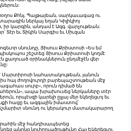
ներուն:
Պօղոս Քհնյ. Պալթայեան, սարկաւագաց ու
տարագին ներկայ եղան Կիլիկիոյ
 իր կարգին, անդամ է Ազգ. վարչութեան:
՝ Տէր եւ Տիկին Սարգիս եւ Սիւզան
եւոր սնունդը, Յիսուս Քրիստոսի «Ես եմ
պիսկոպոս շեշտեց Յիսուս Քրիստոսի կողմէ
ն քաղուած օրինակներուն ընդմէջէն վեր
նը:
ն՝ Մարտիրոսի նահատակութեան, յանուն
գիս հայ ժողովուրդի բարեպաշտութեան մէջ
րագահաս սուրբ», որուն դիմած են
ահերուն», ապա խրախուսեց ներկաները տէր
ն, որպէսզի կարելի ըլլայ մեր եկեղեցւոյ եւ
նքի հացը եւ ազգային իմաստով՝
ն ճշմարիտ սնունդ ու կերակուր մատակարարող
սրահին մէջ հանդիսապետեց
եց անոնց նուիրուածութիւնը Հայ Եկեղեցւոյ,