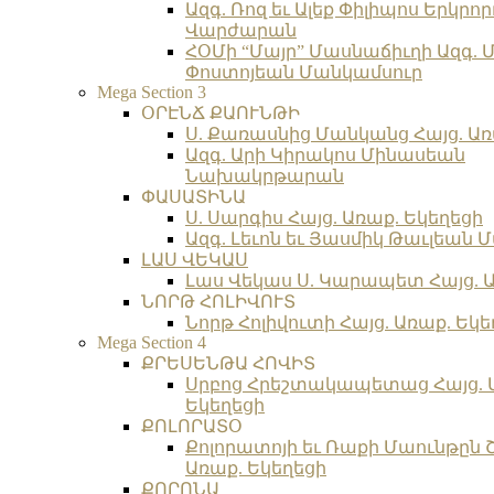
Ազգ. Ռոզ եւ Ալեք Փիլիպոս Երկր
Վարժարան
ՀՕՄի “Մայր” Մասնաճիւղի Ազգ. 
Փոստոյեան Մանկամսուր
Mega Section 3
ՕՐԷՆՃ ՔԱՈՒՆԹԻ
Ս. Քառասնից Մանկանց Հայց. Առ
Ազգ. Արի Կիրակոս Մինասեան
Նախակրթարան
ՓԱՍԱՏԻՆԱ
Ս. Սարգիս Հայց. Առաք. Եկեղեցի
Ազգ. Լեւոն եւ Յասմիկ Թաւլեան
ԼԱՍ ՎԵԿԱՍ
Լաս Վեկաս Ս. Կարապետ Հայց. Ա
ՆՈՐԹ ՀՈԼԻՎՈՒՏ
Նորթ Հոլիվուտի Հայց. Առաք. Եկե
Mega Section 4
ՔՐԵՍԵՆԹԱ ՀՈՎԻՏ
Սրբոց Հրեշտակապետաց Հայց. 
Եկեղեցի
ՔՈԼՈՐԱՏՕ
Քոլորատոյի եւ Ռաքի Մաունթըն 
Առաք. Եկեղեցի
ՔՈՐՈՆԱ