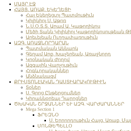
search
Menu
ՄԱՅՐ ԷՋ
ՀԱՅՑ. ԱՌԱՔ. ԵԿԵՂԵՑԻ
Հայ Եկեղեցւոյ Պատմութիւն
Կիլիկիոյ Ս. Աթոռ
Ն.Ս.Օ.Տ.Տ. Արամ Ա. Կաթողիկոս
Մեծի Տանն Կիլիկիոյ Կաթողիկոսութեան Թ
Արեւելեան Ուղղափառութիւն
ԱԶԳ. ԱՌԱՋՆՈՐԴԱՐԱՆ
Պատմական Ակնարկ
Գեղամ Արք. Խաչերեան, Առաջնորդ
Կրօնական Ժողով
Ազգային Վարչութիւն
Հոգևորականներ
Անձնակազմ
ՔՐԻՍՏՈՆԷԱԿԱՆ ԴԱՍՏԻԱՐԱԿՈՒԹԻՒՆ
Տօներ
Ս. Գրոց Ընթերցումներ
Կիրակնօրեայ Դպրոցներ
ԾԽԱԿԱՆ ՇՐՋԱՆՆԵՐ ԵՒ ԱԶԳ. ՎԱՐԺԱՐԱՆՆԵՐ
Mega Section 1
ՖՐԵԶՆՕ
Ս. Երրորդութիւն Հայց. Առաք. Մա
ՄՈՆԹԵՊԵԼԼՕ