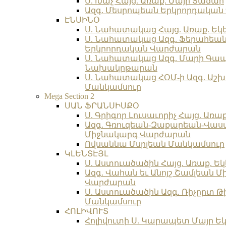
Ս. Խաչ Հայց. Առաք. Մայր Տաճար
Ազգ. Մեսրոպեան Երկրորդակա
ԷՆՍԻՆՕ
Ս. Նահատակաց Հայց. Առաք. Եկ
Ս. Նահատակաց Ազգ. Ֆերահեա
Երկրորդական Վարժարան
Ս. Նահատակաց Ազգ. Մարի Գա
Նախակրթարան
Ս. Նահատակաց ՀՕՄ-ի Ազգ. Աշխ
Մանկամսուր
Mega Section 2
ՍԱՆ ՖՐԱՆՍԻՍՔՕ
Ս. Գրիգոր Լուսաւորիչ Հայց. Առա
Ազգ. Գռուզեան-Զաքարեան-Վա
Միջնակարգ Վարժարան
Ովսաննա Մսրլեան Մանկամսուր
ԿԼԵՆՏԷՅԼ
Ս. Աստուածածին Հայց. Առաք. Եկ
Ազգ. Վահան եւ Անոյշ Շամլեան 
Վարժարան
Ս. Աստուածածին Ազգ. Ռիչըրտ Թ
Մանկամսուր
ՀՈԼԻՎՈՒՏ
Հոլիվուտի Ս. Կարապետ Մայր Եկ