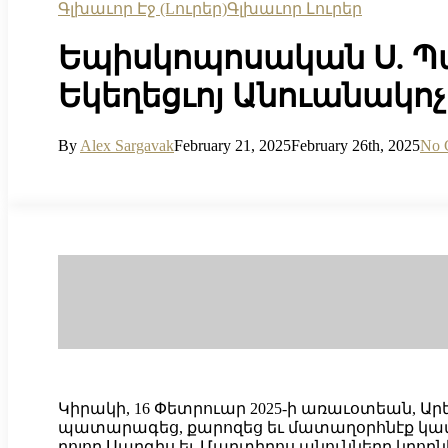
Գլխաւոր Էջ (Lուրեր)
Գլխաւոր Լուրեր
Եպիսկոպոսական Ս. Պ
Եկեղեցւոյ Անուանակո
By
Alex Sargavak
February 21, 2025
February 26th, 2025
No 
Կիրակի, 16 Փետրուար 2025-ի առաւօտեան, Արե
պատարագեց, քարոզեց եւ մատաղօրհնէք կատար
բոլոր Սարգիս եւ Մարտիրոս անունները կրողն