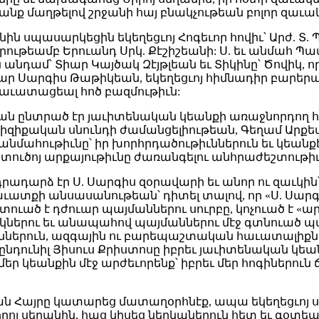
անք մաղթելով շրջանի հայ բնակչութեան բոլոր զաւակ
ն սպասարկեցին եկեղեցւոյ Հոգեւոր հովիւ՝ Արժ. Տ. 
ութեամբ Երուանդ Սրկ. Քէշիշեանի: Ս. եւ անմահ Պա
ամ՝ Տիար Կայծակ Զէյթլեան եւ Տիկինը՝ Ծովիկ, որ,
ար Սարգիս Թաթիկեան, եկեղեցւոյ հիմնադիր բարերար
հաւատացեալ հոծ բազմութիւն:
ն ընտրած էր յաւիտենական կեանքի առաջնորդող հոգ
ֆիզիքական սնունդի ժամանցելիութեան, Գեղամ Արքե
մահութիւնը՝ իր խորհրդածութիւններուն եւ կեանքէ
Աստուծոյ արքայութիւնը ժառանգելու անհրաժեշտութիւ
դարձ էր Ս. Սարգիս զօրավարի եւ անոր ու զաւկի
աւատքի անսասանութեան՝ դիտել տալով, որ «Ս. Սար
ատուած է դժուար պայմաններու սուրբը, կոչուած է «ա
կներու եւ անապահով պայմաններու մէջ գտնուած պ
ններուն, ազգային ու բարեպաշտական հաւատալիքներու
 ընդունիլ Յիսուս Քրիստոսը իբրեւ յաւիտենական կեա
եր կեանքին մէջ արժեւորենք՝ իբրեւ մեր հոգիներու
ն Հայրը կատարեց մատաղօրհնէք, ապա եկեղեցւոյ 
 սեղանին, հաց կիսեց ներկաներուն հետ եւ գօտեպնդ