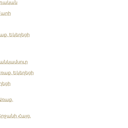
որդական
Մարի
աք. Եկեղեցի
 Մանկամսուր
ռաք. Եկեղեցի
ղեցի
Առաք.
Շրջանի Հայց.