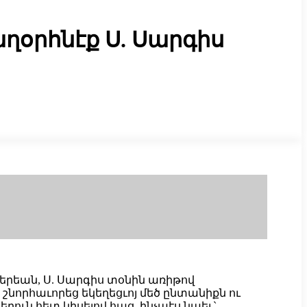
օրհնէք Ս. Սարգիս
չերեան, Ս. Սարգիս տօնին առիթով
նորհաւորեց եկեղեցւոյ մեծ ընտանիքն ու
րուն հետ կիսելով հաց, ինչպէս նաեւ`