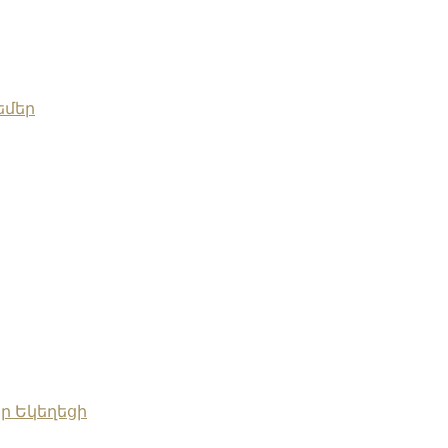
եմեր
յր Եկեղեցի