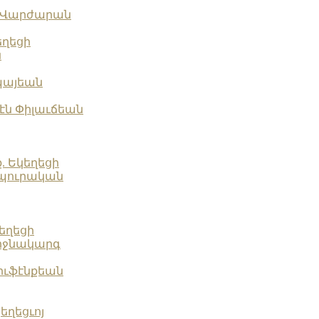
ն Վարժարան
եղեցի
ն
պայեան
էն Փիլաւճեան
ք. Եկեղեցի
սպուրական
եղեցի
Միջնակարգ
իւֆէնքեան
եղեցւոյ