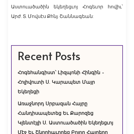
Աստուածածին եկեղեցւոյ Հոգեւոր հովիւ՝
Արժ. Տ. Մովսէս Քհնյ. Շաննագեան:
Recent Posts
Հոգեհանգիստ՝ Լիզպոնի Հինգին –
Հոլիվուտի Ս. Կարապետ Մայր
Եկեղեցի
Առաջնորդ Սրբազան Հայրը
Հանդիսապետեց Եւ Քարոզեց
Կլենտէյլի Ս. Աստուածածին Եկեղեցւոյ
Մէջ Եւ Շնորհաւորեց Բոլոր Հայրերը