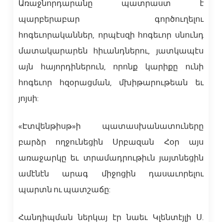
Առաջնորդարանը պատրաստ է
պարբերաբար գործուղելու
հոգեւորականներ, որպէսզի հոգեւոր սնունդ
մատակարարեն հիւանդներու, յատկապէս
այն հայորդիներուն, որոնք կարիքը ունի
հոգեւոր հզօրացման, մխիթարութեան եւ
յոյսի:
«Էտվենթիսթ»ի պատասխանատուները
բարձր ողջունեցին Սրբազան Հօր այս
առաջարկը եւ տրամադրութիւն յայտնեցին
ամէնէն արագ միջոցին դասաւորելու
պարտն ու պատշաճը:
Հանդիպման ներկայ էր նաեւ Կլենտէյլի Ս.