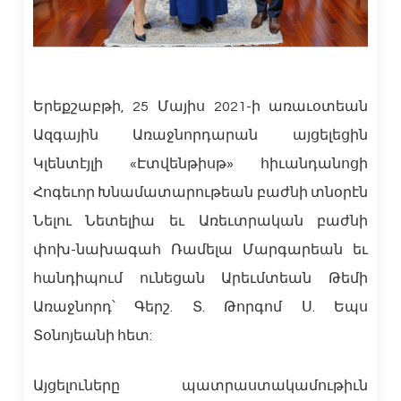
Երեքշաբթի, 25 Մայիս 2021-ի առաւօտեան
Ազգային Առաջնորդարան այցելեցին
Կլենտէյլի «Էտվենթիսթ» հիւանդանոցի
Հոգեւոր Խնամատարութեան բաժնի տնօրէն
Նելու Նետելիա եւ Առեւտրական բաժնի
փոխ-նախագահ Ռամելա Մարգարեան եւ
հանդիպում ունեցան Արեւմտեան Թեմի
Առաջնորդ՝ Գերշ. Տ. Թորգոմ Ս. Եպս
Տօնոյեանի հետ:
Այցելուները պատրաստակամութիւն