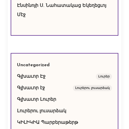
Էնսինոյի Ս. Նահատակաց Եկեղեցւոյ
Մէջ
Uncategorized
Գլխաւոր Էջ
Lուրեր
Գլխաւոր էջ
Լուրերու լուսարձակ
Գլխաւոր Լուրեր
Լուրերու լուսարձակ
ԿԻԼԻԿԻԱ Պարբերաթերթ