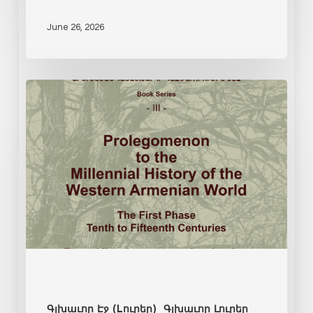
June 26, 2026
Գլխաւոր Էջ (Lուրեր)
Գլխաւոր Լուրեր