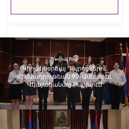
Previous Post
Կիրակնօրեայ Դպրոցներու
Հիմնադրութեան 90-Ամեակ Եւ
Վկայականաց Բաշխում