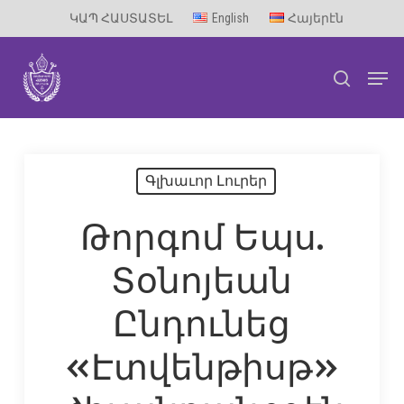
Skip
ԿԱՊ ՀԱՍՏԱՏԵԼ
English
Հայերէն
to
Men
main
search
content
Գլխաւոր Լուրեր
Թորգոմ Եպս.
Տօնոյեան
Ընդունեց
«Էտվենթիսթ»