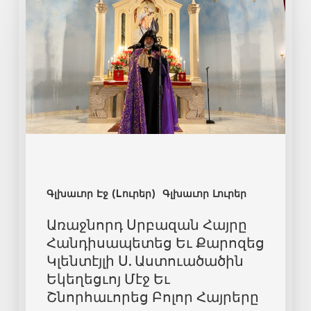
Գլխաւոր Էջ (Lուրեր)
Գլխաւոր Լուրեր
Առաջնորդ Սրբազան Հայրը
Հանդիսապետեց Եւ Քարոզեց
Կլենտէյլի Ս. Աստուածածին
Եկեղեցւոյ Մէջ Եւ
Շնորհաւորեց Բոլոր Հայրերը