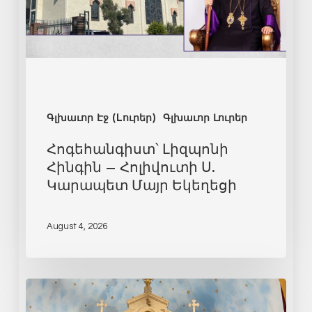
Գլխաւոր Էջ (Lուրեր)
Գլխաւոր Լուրեր
Հոգեհանգիստ՝ Լիզպոնի
Հինգին – Հոլիվուտի Ս.
Կարապետ Մայր Եկեղեցի
August 4, 2026