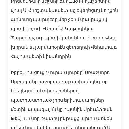
Քրեսենթայի մէջ նոր գնուած հողաշերտին
վրայ Ս. Հրեշտակապետաց եկեղեցւոյ կողքին
գտնուող պարտէզը մեր ջերմ փափաքով
պիտի կոչուի «Արամ Ա. Կաթողիկոս
Պարտէզ», ուր պիտի կանգնեցուի բացօթեայ
խորան եւ յարմարօրէն զետեղուի Վեհափառ
Հայրապետի կիսանդրին:
Իբրեւ լրացուցիչ ուրախ լուրեր՝ Առաջնորդ
Սրբազանը յաջորդաբար փոխանցեց, որ
եկեղեցական գիտելիքներով
պատրաստուած չորս երիտասարդներ
մօտիկ ապագային կը հասնին Արեւմտեան
Թեմ, ուր նոր թափով ընթացք պիտի առնեն
աւելի կազմակերպուած եւ ընդլայնուած Ս.