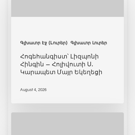
Գլխաւոր Էջ (Lուրեր)
Գլխաւոր Լուրեր
Հոգեհանգիստ՝ Լիզպոնի
Հինգին – Հոլիվուտի Ս.
Կարապետ Մայր Եկեղեցի
August 4, 2026