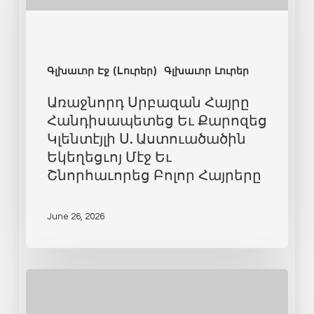
Գլխաւոր Էջ (Lուրեր)
Գլխաւոր Լուրեր
Առաջնորդ Սրբազան Հայրը
Հանդիսապետեց Եւ Քարոզեց
Կլենտէյլի Ս. Աստուածածին
Եկեղեցւոյ Մէջ Եւ
Շնորհաւորեց Բոլոր Հայրերը
June 26, 2026