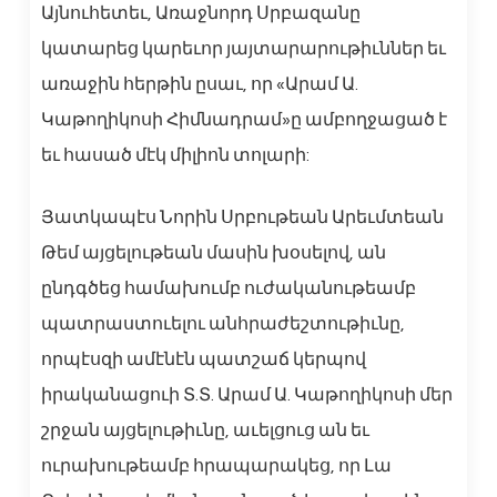
Այնուհետեւ, Առաջնորդ Սրբազանը
կատարեց կարեւոր յայտարարութիւններ եւ
առաջին հերթին ըսաւ, որ «Արամ Ա.
Կաթողիկոսի Հիմնադրամ»ը ամբողջացած է
եւ հասած մէկ միլիոն տոլարի:
Յատկապէս Նորին Սրբութեան Արեւմտեան
Թեմ այցելութեան մասին խօսելով, ան
ընդգծեց համախումբ ուժականութեամբ
պատրաստուելու անհրաժեշտութիւնը,
որպէսզի ամէնէն պատշաճ կերպով
իրականացուի Տ.Տ. Արամ Ա. Կաթողիկոսի մեր
շրջան այցելութիւնը, աւելցուց ան եւ
ուրախութեամբ հրապարակեց, որ Լա