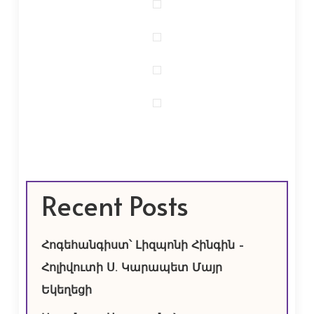
Recent Posts
Հոգեհանգիստ՝ Լիզպոնի Հինգին –
Հոլիվուտի Ս. Կարապետ Մայր
Եկեղեցի