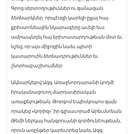
Գրոց սերտողութիւններ ու զանազան
ձեռնարկներ, որպէսզի կարելի ըլլայ հայ-
քրիստոնեային նկարագիրը աւելի եւս
ամրապնդել հայ երիտասարդութեան մօտ եւ
նշեց, որ այս միջոցին նաեւ պիտի
կատարուին ձեռնադրութիւններ եւ
շնորհաբաշխումներ:
Ակնարկելով Ազգ. Առաջնորդարանի կողմէ
իրականացուող մարդասիրական
առաքելութեան, Թորգոմ Եպիսկոպոս զայն
որակեց «կորիզ»՝ իր գլխաւորած Արեւմտեան
Թեմի ներկայ հանգրուանի գործունէութեան,
որուն առընթեր կարեւորեց նաեւ Ազգ.