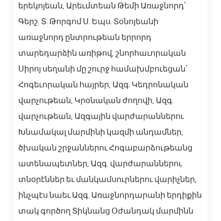
երեկոյեան, Արեւմտեան Թեմի Առաջնորդ՝
Գերշ. Տ. Թորգոմ Ս. Եպս. Տօնոյեանի
առաջնորդ ընտրութեան երրորդ
տարեդարձին առիթով, շնորհաւորական
Սիրոյ սեղանի մը շուրջ համախմբուեցան՝
Հոգեւորական հայրեր, Ազգ. Կեդրոնական
վարչութեան, Կրօնական ժողովի, Ազգ.
վարչութեան, Ազգային վարժարաններու
Խնամակալ մարմինի կազմի անդամներ,
ծխական շրջաններու Հոգաբարձութեանց
ատենապետներ, Ազգ. վարժարաններու
տնօրէններ եւ մանկամսուրներու վարիչներ,
ինչպէս նաեւ Ազգ. Առաջնորդարանի երդիքին
տակ գործող Տիկնանց Օժանդակ մարմինն