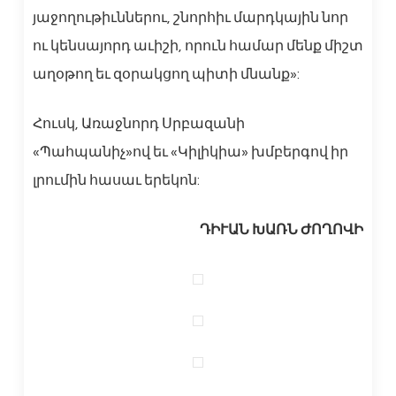
յաջողութիւններու, շնորհիւ մարդկային նոր
ու կենսայորդ աւիշի, որուն համար մենք միշտ
աղօթող եւ զօրակցող պիտի մնանք»:
Հուսկ, Առաջնորդ Սրբազանի
«Պահպանիչ»ով եւ «Կիլիկիա» խմբերգով իր
լրումին հասաւ երեկոն:
ԴԻՒԱՆ ԽԱՌՆ ԺՈՂՈՎԻ