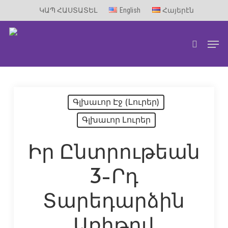
Skip
ԿԱՊ ՀԱՍՏԱՏԵԼ
English
Հայերէն
to
Men
main
search
content
Գլխաւոր Էջ (Lուրեր)
Գլխաւոր Լուրեր
Իր Ընտրութեան
3-Րդ
Տարեդարձին
Առիթով