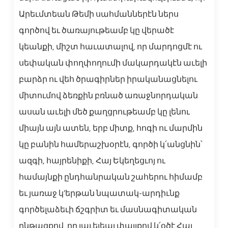
Արեւմտեան Թեմի սահմաններէն ներս
գործով եւ ծառայութեամբ կը վերածէ
կեանքի, միշտ հաւատալով, որ մարդոցմէ ու
սեփական փողփողումի մակարդակէն աւելի
բարձր ու վեհ ծրագիրներ իրականացնելու
միտումով ձեռքին բռնած առաջնորդական
ասան աւելի մեծ քաղցրութեամբ կը լենու
միայն այն ատեն, երբ միտք, հոգի ու մարմին
կը բանին համերաշխօրէն, գործի կ՛անցնին՝
ազգի, հայրենիքի, Հայ Եկեղեցւոյ ու
համայնքի ընդհանրական շահերու հիմամբ
եւ յառաջ կ’երթան նպատակ-արդիւնք
գործելաձեւի ճշգրիտ եւ մասնագիտական
ընթացքով, որ յաւելեալ փայլքով կ՛օծէ Հայ