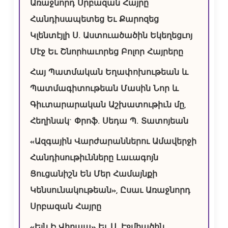
Առաջնորդ Սրբազան Հայրը
Հանդիսապետեց Եւ Քարոզեց
Կլենտէյլի Ս. Աստուածածին Եկեղեցւոյ
Մէջ Եւ Շնորհաւորեց Բոլոր Հայրերը
Հայ Պատմական Եղափոխութեան և
Պատմագիտութեան Մասին Նոր և
Գիւտարարական Աշխատութիւն մը,
Հեղինակ` Փրոֆ. Սեդա Պ. Տատոյեան
«Ազգային Վարժարաններու Ամավերջի
Հանդիսութիւնները Լաւագոյն
Ցուցանիշն Են Մեր Համայնքի
Կենսունակութեան», Ըսաւ Առաջնորդ
Սրբազան Հայրը
«Ելն Ի Վիրապ» Եւ Ս. Էջմիածին