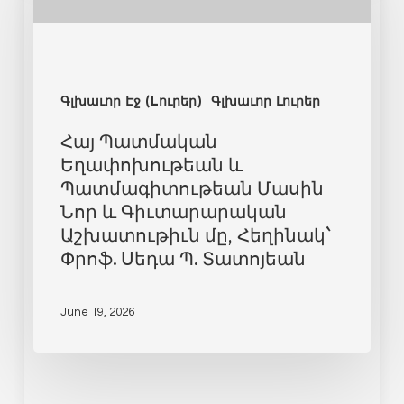
Գլխաւոր Էջ (Lուրեր)
Գլխաւոր Լուրեր
Հայ Պատմական
Եղափոխութեան և
Պատմագիտութեան Մասին
Նոր և Գիւտարարական
Աշխատութիւն մը, Հեղինակ`
Փրոֆ. Սեդա Պ. Տատոյեան
June 19, 2026