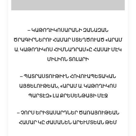
– ԿԱԹՈՂԻԿՈՍԱՐԱՆԻ ԶԱՆԱԶԱՆ
ԾՐԱԳԻՐՆԵՐՈՒ ՀԱՄԱՐ ՍՏԵՂԾՈՒԱԾ «ԱՐԱՄ
Ա. ԿԱԹՈՂԻԿՈՍ ՀԻՄՆԱԴՐԱՄ»Ը ՀԱՍԱՒ ՄԷԿ
ՄԻԼԻՈՆ ՏՈԼԱՐԻ
– ՊԱՏՐԱՍՏՈՒԹԻՒՆ ՀՈՎՈՒԱՊԵՏԱԿԱՆ
ԱՅՑԵԼՈՒԹԵԱՆ, «ԱՐԱՄ Ա. ԿԱԹՈՂԻԿՈՍ
ՊԱՐՏԷԶ» ԼԱ ՔՐԵՍԵՆԹԱՅԻ ՄԷՋ
– ՉՈՐՍ ԵՐԻՏԱՍԱՐԴՆԵՐ ԾԱՌԱՅՈՒԹԵԱՆ
ՀԱՄԱՐ ԿԸ ԺԱՄԱՆԵՆ ԱՐԵՒՄՏԵԱՆ ԹԵՄ