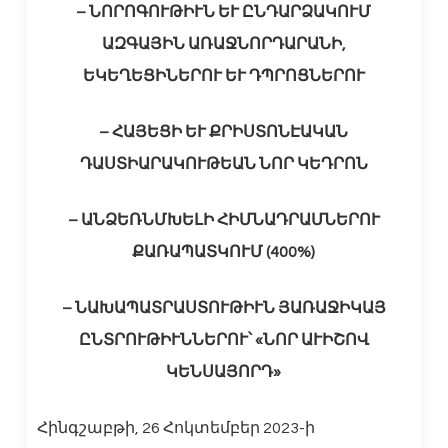
– ՆՈՐՈԳՈՒԹԻՒՆ ԵՒ ԸՆԴԱՐՁԱԿՈՒՄ
ԱԶԳԱՅԻՆ ԱՌԱՋՆՈՐԴԱՐԱՆԻ,
ԵԿԵՂԵՑԻՆԵՐՈՒ ԵՒ ԴՊՐՈՑՆԵՐՈՒ
– ՀԱՅԵՑԻ ԵՒ ՔՐԻՍՏՈՆԷԱԿԱՆ
ԴԱՍՏԻԱՐԱԿՈՒԹԵԱՆ ՆՈՐ ԿԵԴՐՈՆ
– ԱՆՁԵՌՆՄԽԵԼԻ ՀԻՄՆԱԴՐԱՄՆԵՐՈՒ
ՔԱՌԱՊԱՏԿՈՒՄ (400%)
– ՆԱԽԱՊԱՏՐԱՍՏՈՒԹԻՒՆ ՅԱՌԱՋԻԿԱՅ
ԸՆՏՐՈՒԹԻՒՆՆԵՐՈՒ՝ «ՆՈՐ ԱՒԻՇՈՎ
ԿԵՆՍԱՅՈՐԴ»
Հինգշաբթի, 26 Հոկտեմբեր 2023-ի