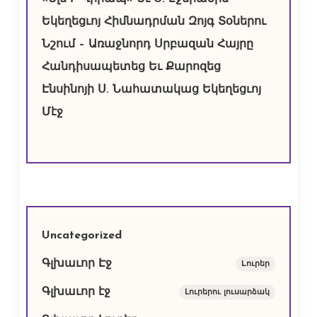
Եկեղեցւոյ Հիմնադրման Զոյգ Տօներու
Նշում – Առաջնորդ Սրբազան Հայրը
Հանդիսապետեց Եւ Քարոզեց
Էնսինոյի Ս. Նահատակաց Եկեղեցւոյ
Մէջ
Uncategorized
Գլխաւոր Էջ
Lուրեր
Գլխաւոր էջ
Լուրերու լուսարձակ