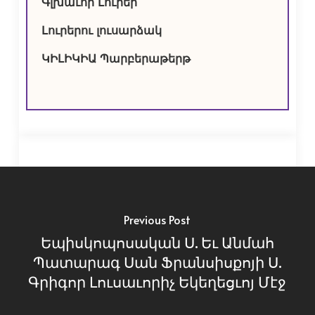
Գլխաւոր Լուրեր
Լուրերու լուսարձակ
ԿԻԼԻԿԻԱ Պարբերաթերթ
Previous Post
Եպիսկոպոսական Ս. Եւ Անմահ
Պատարագ Սան Ֆրանսիսքոյի Ս.
Գրիգոր Լուսաւորիչ Եկեղեցւոյ Մէջ