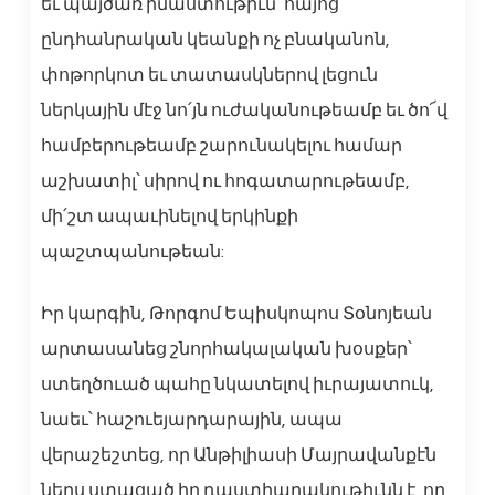
եւ պայծառ իմաստութիւն՝ հայոց
ընդհանրական կեանքի ոչ բնականոն,
փոթորկոտ եւ տատասկներով լեցուն
ներկային մէջ նո՛յն ուժականութեամբ եւ ծո՜վ
համբերութեամբ շարունակելու համար
աշխատիլ՝ սիրով ու հոգատարութեամբ,
մի՛շտ ապաւինելով երկինքի
պաշտպանութեան:
Իր կարգին, Թորգոմ Եպիսկոպոս Տօնոյեան
արտասանեց շնորհակալական խօսքեր՝
ստեղծուած պահը նկատելով իւրայատուկ,
նաեւ՝ հաշուեյարդարային, ապա
վերաշեշտեց, որ Անթիլիասի Մայրավանքէն
ներս ստացած իր դաստիարակութիւնն է, որ