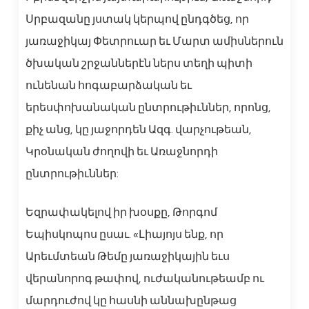
Սրբազանը յստակ կերպով ընդգծեց, որ
յառաջիկայ Փետրուար եւ Մարտ ամիսներուն
ծխական շրջաններէն ներս տեղի պիտի
ունենան հոգաբարձական եւ
երեսփոխանական ընտրութիւններ, որոնց,
քիչ անց, կը յաջորդեն Ազգ. վարչութեան,
Կրօնական ժողովի եւ Առաջնորդի
ընտրութիւններ:
Եզրափակելով իր խօսքը, Թորգոմ
Եպիսկոպոս ըսաւ. «Լիայոյս ենք, որ
Արեւմտեան Թեմը յառաջիկային եւս
վերանորոգ թափով, ուժականութեամբ ու
մարդուժով կը հասնի աննախընթաց