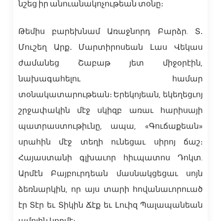
նշեց իր անուանակոչութեան տօնը։
Թեմիս բարեխնամ Առաջնորդ Բարձր. Տ․
Մուշեղ Արք․ Մարտիրոսեան Լաս Վեկաս
ժամանեց Շաբաթ յետ միջօրէին,
նախագահելու համար
տօնակատարութեան։ Երեկոյեան, եկեղեցւոյ
շրջափակին մէջ սկիզբ առաւ հարիսայի
պատրաստութիւնը, ապա, «Գուճաքեան»
սրահին մէջ տեղի ունեցաւ սիրոյ ճաշ։
Հայաստանի գլխաւոր հիւպատոս Դոկտ.
Արմէն Բայբուրդեան մասնակցեցաւ սոյն
ձեռնարկին, որ այս տարի հովանաւորուած
էր Տէր եւ Տիկին Ճէք եւ Լուիզ Պալապանեան