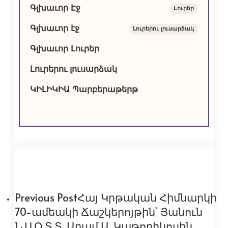
Գլխաւոր Էջ
Lուրեր
Գլխաւոր էջ
Լուրերու լուսարձակ
Գլխաւոր Լուրեր
Լուրերու լուսարձակ
ԿԻԼԻԿԻԱ Պարբերաթերթ
Previous Post
Հայ Կրթական Հիմնարկի
70-ամեակի Ճաշկերոյթին՝ Յանուն
Ն.Ս.Օ.Տ.Տ. Արամ Ա. Կաթողիկոսին