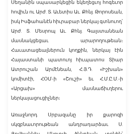
Սեղանին սպասարկեցին եկեղեցւոյ հոգեւոր
հովիւն ու Արժ. Տ. Աւետիս Աւ. Քհնյ. Թորոսեան,
իսկ Իսֆահանէն հիւրաբար ներկայ գտնուող՝
Արժ. Տ. Մեսրոպ Աւ. Քհնյ. Գալստանեան
մասնակցեցաւ արարողութեան։
Հաւատացեալներուն կողքին, ներկայ էին
Հայաստանի պատուոյ հիւպատոս Տիար
Ատրուշան Արմէնեան, Հ.Յ.Դ. «Իշխան»
կոմիտէի, ՀՕՄ-ի «Շուշի» եւ Հ.Մ.Ը.Մ.-ի
«Արցախ» մասնաճիւղերու
ներկայացուցիչներ։
Առաջնորդ Սրբազանը իր քարոզի
սկզբնաւորութեան անդրադարձաւ Ս.