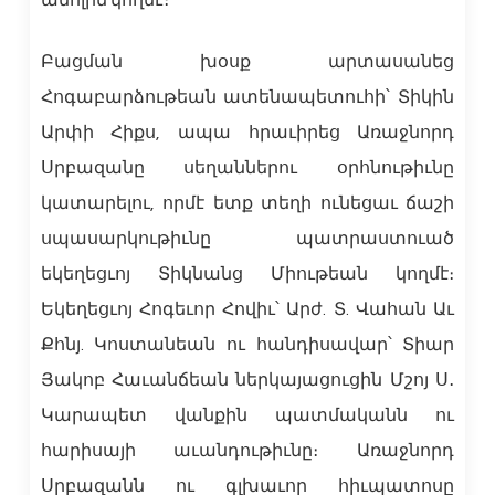
ամոլին կողմէ։
Բացման խօսք արտասանեց
Հոգաբարձութեան ատենապետուհի՝ Տիկին
Արփի Հիքս, ապա հրաւիրեց Առաջնորդ
Սրբազանը սեղաններու օրհնութիւնը
կատարելու, որմէ ետք տեղի ունեցաւ ճաշի
սպասարկութիւնը պատրաստուած
եկեղեցւոյ Տիկնանց Միութեան կողմէ։
Եկեղեցւոյ Հոգեւոր Հովիւ՝ Արժ. Տ. Վահան Աւ
Քհնյ. Կոստանեան ու հանդիսավար՝ Տիար
Յակոբ Հաւանճեան ներկայացուցին Մշոյ Ս․
Կարապետ վանքին պատմականն ու
հարիսայի աւանդութիւնը։ Առաջնորդ
Սրբազանն ու գլխաւոր հիւպատոսը