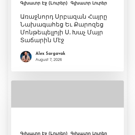
Գլխաւոր Էջ (Lուրեր)
Գլխաւոր Լուրեր
Առաջնորդ Սրբազան Հայրը
Նախագահեց Եւ Քարոզեց
Մոնթեպելլոյի Ս. Խաչ Մայր
Տաճարին Մէջ
Alex Sargavak
August 7, 2026
Գլխաւոր Էջ (Lուրեր)
Գլխաւոր Լուրեր