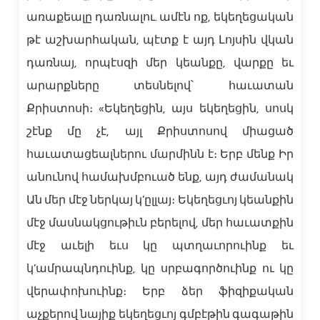
առաքեալը դառնալու. ամէն ոք, եկեղեցական
թէ աշխարհական, պէտք է այդ Լոյսին վկան
դառնայ, որպէսզի մեր կեանքը, վարքը եւ
արարքները տեսնելով՝ հաւատան
Քրիստոսի։ «Եկեղեցին, այս եկեղեցին, սոսկ
շէնք մը չէ, այլ Քրիստոսով միացած
հաւատացեալներու մարմինն է։ Երբ մենք Իր
անունով համախմբուած ենք, այդ ժամանակ
Ան մեր մէջ ներկայ կ’ըլլայ։ Եկեղեցւոյ կեանքին
մէջ մասնակցութիւն բերելով, մեր հաւատքին
մէջ աւելի եւս կը պտղաւորուինք եւ
կ’ամրապնդուինք, կը սրբագործուինք ու կը
վերափոխուինք։ Երբ ձեր ֆիզիքական
աչքերով նայիք եկեղեցւոյ գմբէթին գագաթին