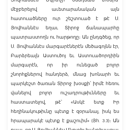
Յովհաննէս Մկրտչի ծննդեան տօնին՝
մէջբերելով աւետարանական այն
հատուածները ուր շեշտուած է թէ Ս.
Յովհաննէս եղաւ Տիրոջ ճանապարհը
պատրաստողն ու հարթողը։ Ան ընդգծեց, որ
Ս. Յովհաննէս մարգարէներէն մեծագոյնն էր,
Բարձրեալն Աստուծոյ եւ Աստուածորդիին
մարգարէն, որ իր ունեցած բոլոր
շնորհքներով հանդերձ, մնաց խոնարհ եւ
պարկեշտ ծառան Տիրոջ խօսքի՝ իրմէ հեռու
վանելով բոլոր ուշադրութիւնները եւ
հաստատելով, թէ՝ «Ասկէ ետք Իր
հեղինակութիւնը պէտք է զօրանայ, իսկ ես
հրապարակէ պէտք է քաշուիմ» (Յհ. 3.3)։ Ան