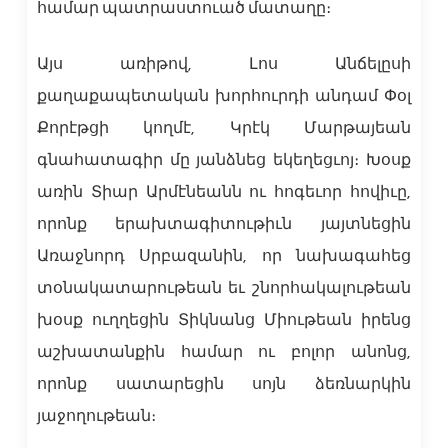
համար պատրաստուած մատաղը։
Այս առիթով, Լոս Անճելըսի
քաղաքապետական խորհուրդի անդամ Փօլ
Քորէթցի կողմէ, Կրէկ Մարթայեան
գնահատագիր մը յանձնեց եկեղեցւոյ։ Խօսք
առին Տիար Արմէնեանն ու հոգեւոր հովիւը,
որոնք երախտագիտութիւն յայտնեցին
Առաջնորդ Սրբազանին, որ նախագահեց
տօնակատարութեան եւ շնորհակալութեան
խօսք ուղղեցին Տիկնանց Միութեան իրենց
աշխատանքին համար ու բոլոր անոնց,
որոնք սատարեցին սոյն ձեռնարկին
յաջողութեան։