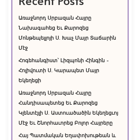
Recent Posts
Առաջնորդ Սրբազան Հայրը
Նախագահեց Եւ Քարոզեց
Մոնթեպելլոյի Ս. Խաչ Մայր Տաճարին
Մէջ
Հոգեհանգիստ՝ Լիզպոնի Հինգին –
Հոլիվուտի Ս. Կարապետ Մայր
Եկեղեցի
Առաջնորդ Սրբազան Հայրը
Հանդիսապետեց Եւ Քարոզեց
Կլենտէյլի Ս. Աստուածածին Եկեղեցւոյ
Մէջ Եւ Շնորհաւորեց Բոլոր Հայրերը
Հայ Պատմական Եղափոխութեան և