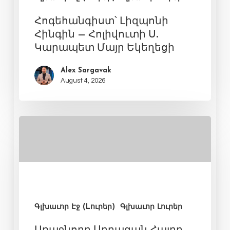
Հոգեհանգիստ՝ Լիզպոնի
Հինգին – Հոլիվուտի Ս.
Կարապետ Մայր Եկեղեցի
Alex Sargavak
August 4, 2026
Գլխաւոր Էջ (Lուրեր)
Գլխաւոր Լուրեր
Առաջնորդ Սրբազան Հայրը