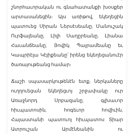
շնորհաւորական ու գնահատանքի խօսքեր
արտասանեցին։ Այս առիթով, եկեղեցին
պատուեց Սիրան Ներսէսեանը, Մանուշակ
Ուրֆալեանը, Լիլի Սաղըրեանը, Լիանա
Հաւանճեանը, Յովիկ Պայրամեանը եւ
Կապրիէլա Կէյիքեանը՝ իրենց եկեղեցանուէր
ծառայութեանց համար։
Ճաշի սպասարկութենէն ետք, ներկաները
ուղղուեցան եկեղեցւոյ շրջափակը ուր
Առաջնորդ Սրբազանը, գլխաւոր
հիւպատոսին, հոգեւոր հովիւին,
Հայաստանի պատուոյ հիւպատոս Տիար
Ատրուշան Արմէնեանին ու