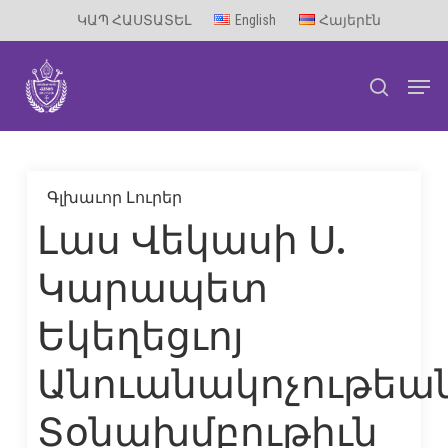
Skip
ԿԱՊ ՀԱՍՏԱՏԵԼ
English
Հայերէն
to
Men
main
search
content
Գլխաւոր Լուրեր
Լաս Վեկասի Ս.
Կարապետ
Եկեղեցւոյ
Անուանակոչութեա
Տօնախմբութիւն