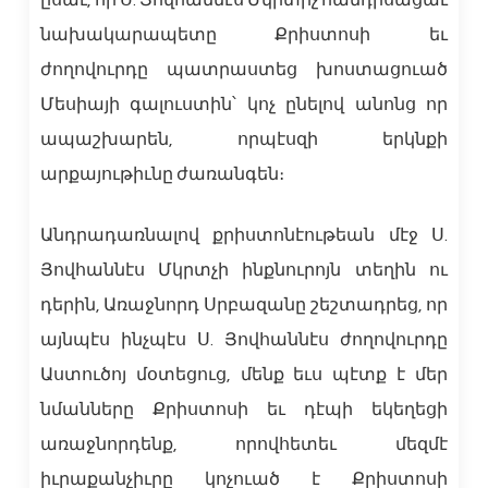
ըսաւ, որ Ս. Յովհաննէս Մկրտիչ հանդիսացաւ
նախակարապետը Քրիստոսի եւ
ժողովուրդը պատրաստեց խոստացուած
Մեսիայի գալուստին՝ կոչ ընելով անոնց որ
ապաշխարեն, որպէսզի երկնքի
արքայութիւնը ժառանգեն։
Անդրադառնալով քրիստոնէութեան մէջ Ս.
Յովհաննէս Մկրտչի ինքնուրոյն տեղին ու
դերին, Առաջնորդ Սրբազանը շեշտադրեց, որ
այնպէս ինչպէս Ս. Յովհաննէս ժողովուրդը
Աստուծոյ մօտեցուց, մենք եւս պէտք է մեր
նմանները Քրիստոսի եւ դէպի եկեղեցի
առաջնորդենք, որովհետեւ մեզմէ
իւրաքանչիւրը կոչուած է Քրիստոսի