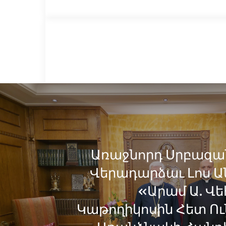
Առաջնորդ Սրբազա
Վերադարձաւ Լոս Ան
«Արամ Ա. Վ
Կաթողիկոսին Հետ Ո