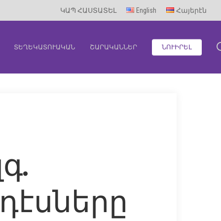
ԿԱՊ ՀԱՍՏԱՏԵԼ
English
Հայերէն
ՏԵՂԵԿԱՏՈՒԱԿԱՆ
ՇԱՐԱԿԱՆՆԵՐ
ՆՈՒԻՐԵԼ
գ.
դէսները