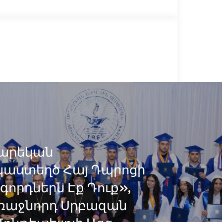
Տարեկան
պաստեղծ Հայ Դպրոցի
որդներն Էք Դուք»,
ռաջնորդ Սրբազան