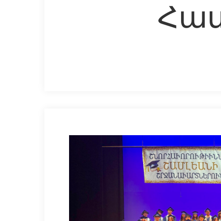
Հաս
Hit enter to search or ESC to close