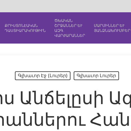
ԾԽԱԿԱՆ
ՔՐԻՍՏՈՆԷԱԿԱՆ
ՇՐՋԱՆՆԵՐ ԵՒ
ՄԱՐՄԻՆՆԵՐ ԵՒ
ԴԱՍՏԻԱՐԱԿՈՒԹԻՒՆ
ԱԶԳ.
ՅԱՆՁՆԱԽՈՒՄԲԵՐ
ՎԱՐԺԱՐԱՆՆԵՐ
Գլխաւոր Էջ (Lուրեր)
Գլխաւոր Լուրեր
ոս Անճելըսի Ազ
աններու Հան