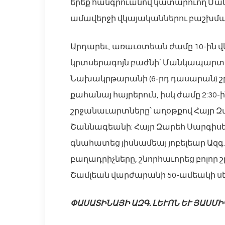
երեք հանգրուանով կատարուող Մ
ամավերջի վկայականներու բաշխմա
Արդարեւ, առաւօտեան ժամը 10-ին
կրտսերագոյն բաժնի՝ Մանկապարտէզ
Նախակրթարանի (6-րդ դասարան) շ
քահանայ հայրերուն, իսկ ժամը 2:3
շրջանաւարտները՝ աղօթքով Հայր Զարե
Շաննագեանի: Հայր Զարեհ Սարգիսե
գնահատեց յիսնամեայ յոբելեար Ազգ
բաղադրիչները, շնորհաւորեց բոլոր շ
Շամլեան վարժարանի 50-ամեակի սե
ՓԱՍԱՏԻՆԱՅԻ ԱԶԳ. ԼԵՒՈՆ ԵՒ ՅԱՍՄ