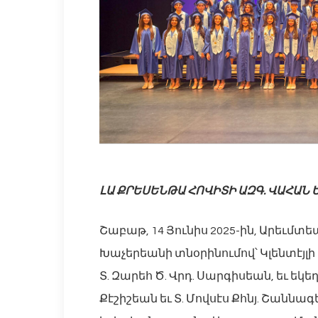
ԼԱ ՔՐԵՍԵՆԹԱ ՀՈՎԻՏԻ ԱԶԳ. ՎԱՀԱՆ
Շաբաթ, 14 Յունիս 2025-ին, Արեւմտեա
Խաչերեանի տնօրինումով՝ Կլենտէյլի 
Տ. Զարեհ Ծ. Վրդ. Սարգիսեան, եւ եկեղե
Քէշիշեան եւ Տ. Մովսէս Քհնյ. Շաննագ