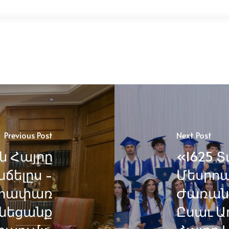
Previous Post
Next Post
ն Հայրը
«1625 
ճելըս -
Մեսրո
եհափառ
Ժառանգ
ւնեցանք
Ըսաւ Ա