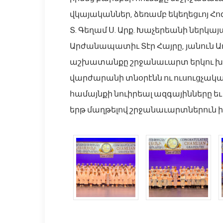
վկայականներ, ձեռամբ եկեղեցւոյ Հոգ
Տ. Գեղամ Ս. Արք. Խաչերեանի ներկայա
Արժանապատիւ Տէր Հայրը, յանուն
աշխատանքը շրջանաւարտ երկու խու
վարժարանի տնօրէնն ու ուսուցչակա
համայնքի նուիրեալ ազգայինները եւ
երթ մաղթելով շրջանաւարտներուն ի