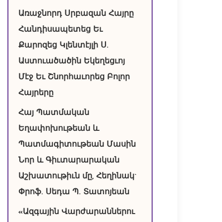
Առաջնորդ Սրբազան Հայրը
Հանդիսապետեց Եւ
Քարոզեց Կլենտէյլի Ս.
Աստուածածին Եկեղեցւոյ
Մէջ Եւ Շնորհաւորեց Բոլոր
Հայրերը
Հայ Պատմական
Եղափոխութեան և
Պատմագիտութեան Մասին
Նոր և Գիւտարարական
Աշխատութիւն մը, Հեղինակ`
Փրոֆ. Սեդա Պ. Տատոյեան
«Ազգային Վարժարաններու