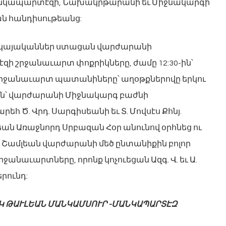
անկապարտէզի, Նախակրթարանի եւ Միջնակարգի
ն հանդիսութեանց:
 վկայականներ ստացան վարժարանի
ի շրջանաւարտ փոքրիկները, ժամը 12:30-ին՝
րջանաւարտ պատանիները՝ աղօթքներովը երկու
0-ին՝ վարժարանի Միջնակարգ բաժնի
հ Ծ. Վրդ. Սարգիսեանի եւ Տ. Մովսէս Քհնյ.
ան Առաջնորդ Սրբազան Հօր անունով օրհնեց ու
. Շամլեան վարժարանի մեծ ընտանիքին բոլոր
րջանաւարտները, որոնք կոչուեցան Ազգ. Վ. եւ Ա.
րունդ:
ԻԿ ԹԱՒԼԵԱՆ ՄԱՆԿԱՄՍՈՒՐ -ՄԱՆԿԱՊԱՐՏԷԶ