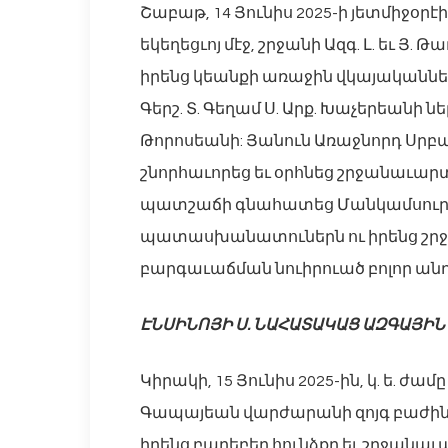
Շաբաթ, 14 Յունիս 2025-ի յետմիջօր
եկեղեցւոյ մէջ, շրջանի Ազգ. Լ. եւ 
իրենց կեանքի առաջին վկայականնե
Գերշ. Տ. Գեղամ Ս. Արք. Խաչերեանի նե
Թորոսեանի: Յանուն Առաջնորդ Սրբ
շնորհաւորեց եւ օրհնեց շրջանաւարտ
պատշաճի գնահատեց Մանկամսուր
պատասխանատուներն ու իրենց շրջ
բարգաւաճման նուիրուած բոլոր ան
ԷՆՍԻՆՈՅԻ Ս. ՆԱՀԱՏԱԿԱՑ ԱԶԳԱՅԻՆ
Կիրակի, 15 Յունիս 2025-ին, կ. ե. ժա
Գապայեան վարժարանի զոյգ բաժին
իրենց բարեբեր հունձքը եւ շրջ