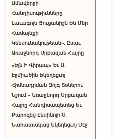
Ամավերջի
Հանդիսութիւնները
Լաւագոյն Ցուցանիշն Են Մեր
Համայնքի
Կենսունակութեան», Ըսաւ
Առաջնորդ Սրբազան Հայրը
«Ելն Ի Վիրապ» Եւ Ս.
Էջմիածին Եկեղեցւոյ
Հիմնադրման Զոյգ Տօներու
Նշում – Առաջնորդ Սրբազան
Հայրը Հանդիսապետեց Եւ
Քարոզեց Էնսինոյի Ս.
Նահատակաց Եկեղեցւոյ Մէջ