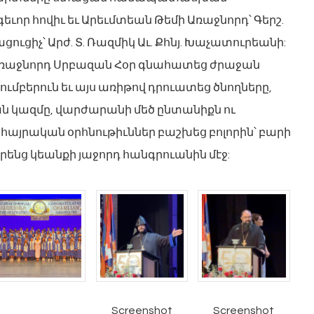
եւոր հովիւ եւ Արեւմտեան Թեմի Առաջնորդ՝ Գերշ.
ցուցիչ՝ Արժ. Տ. Ռազմիկ Աւ. Քհնյ. Խաչատուրեանի:
 Առաջնորդ Սրբազան Հօր գնահատեց ժրաջան
մբերուն եւ այս առիթով դրուատեց ծնողները,
ն կազմը, վարժարանի մեծ ընտանիքն ու
 հայրական օրհնութիւններ բաշխեց բոլորին՝ բարի
րենց կեանքի յաջորդ հանգրուանին մէջ:
Screenshot
Screenshot