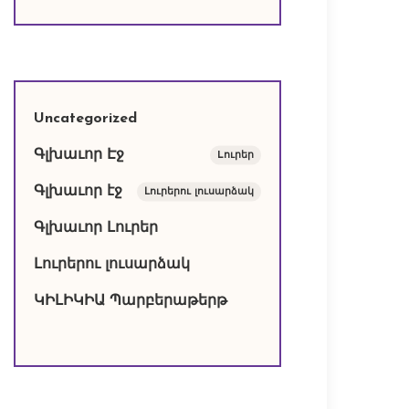
Uncategorized
Գլխաւոր Էջ
Lուրեր
Գլխաւոր էջ
Լուրերու լուսարձակ
Գլխաւոր Լուրեր
Լուրերու լուսարձակ
ԿԻԼԻԿԻԱ Պարբերաթերթ