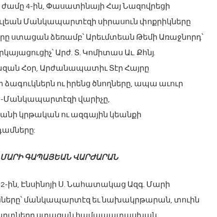
էի ժամը 4-ին, Փասատինայի Հայ Նազովրեցի
Յ. Թաւլեան Մանկապարտէզի սիրասուն փոքրիկները
րը ստացան ձեռամբ՝ Արեւմտեան Թեմի Առաջնորդ՝
րկայացուցիչ՝ Արժ. Տ. Կոմիտաս Աւ. Քհնյ.
ազան Հօր, Արժանապատիւ Տէր Հայրը
 ձագուկներն ու իրենց ծնողները, ապա աւուր
-Մանկապարտէզի վարիչը,
անի կրթական ու ազգային կեանքի
դամները:
 ՄԱՐԻ ԳԱՊԱՅԵԱՆ ՎԱՐԺԱՐԱՆ
մը 2-ին, Էնսինոյի Ս. Նահատակաց Ազգ. Մարի
ները՝ մանկապարտէզ եւ նախակրթարան, տուին
անաւարտները ստացան համապատասխան