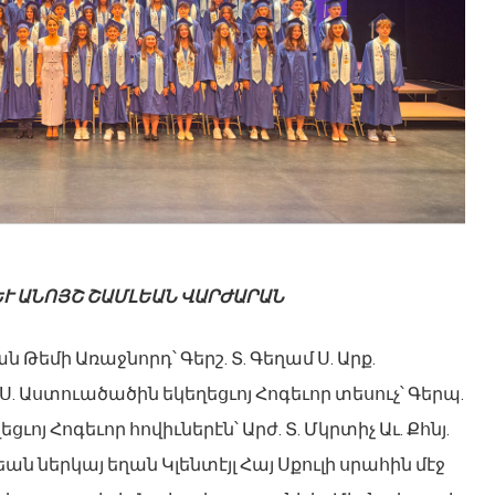
 ԵՒ ԱՆՈՅՇ ՇԱՄԼԵԱՆ ՎԱՐԺԱՐԱՆ
ն Թեմի Առաջնորդ՝ Գերշ. Տ. Գեղամ Ս. Արք.
Ս. Աստուածածին եկեղեցւոյ Հոգեւոր տեսուչ՝ Գերպ.
ցւոյ Հոգեւոր հովիւներէն՝ Արժ. Տ. Մկրտիչ Աւ. Քհնյ.
եան ներկայ եղան Կլենտէյլ Հայ Սքուլի սրահին մէջ