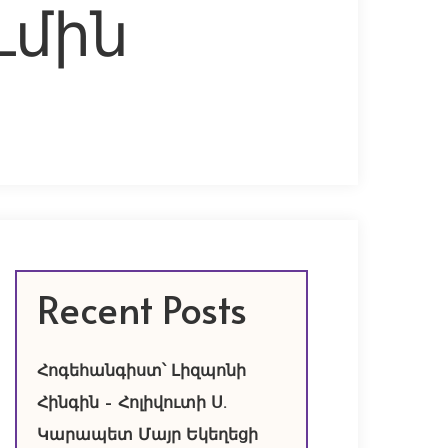
ւմին
Recent Posts
Հոգեհանգիստ՝ Լիզպոնի
Հինգին – Հոլիվուտի Ս.
Կարապետ Մայր Եկեղեցի