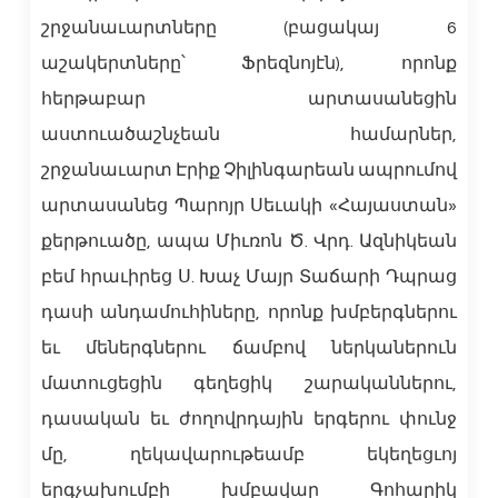
շրջանաւարտները (բացակայ 6
աշակերտները՝ Ֆրեզնոյէն), որոնք
հերթաբար արտասանեցին
աստուածաշնչեան համարներ,
շրջանաւարտ Էրիք Չիլինգարեան ապրումով
արտասանեց Պարոյր Սեւակի «Հայաստան»
քերթուածը, ապա Միւռոն Ծ. Վրդ. Ազնիկեան
բեմ հրաւիրեց Ս. Խաչ Մայր Տաճարի Դպրաց
դասի անդամուհիները, որոնք խմբերգներու
եւ մեներգներու ճամբով ներկաներուն
մատուցեցին գեղեցիկ շարականներու,
դասական եւ ժողովրդային երգերու փունջ
մը, ղեկավարութեամբ եկեղեցւոյ
երգչախումբի խմբավար Գոհարիկ