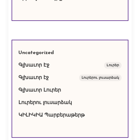
Uncategorized
Գլխաւոր Էջ
Lուրեր
Գլխաւոր էջ
Լուրերու լուսարձակ
Գլխաւոր Լուրեր
Լուրերու լուսարձակ
ԿԻԼԻԿԻԱ Պարբերաթերթ