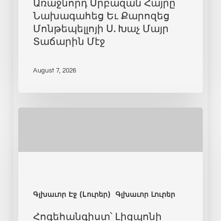
Առաջնորդ Սրբազան Հայրը
Նախագահեց Եւ Քարոզեց
Մոնթեպելլոյի Ս. Խաչ Մայր
Տաճարին Մէջ
August 7, 2026
Գլխաւոր Էջ (Lուրեր)
Գլխաւոր Լուրեր
Հոգեհանգիստ՝ Լիզպոնի