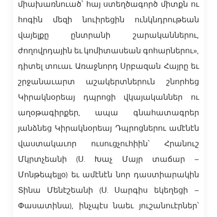
միախառնուած՝ հայ ստեղծագործ միտքն ու
հոգին մեզի նուիրեցին ունկնդրութեան
վայելքը ընտրանի շարականներու,
ժողովրդային եւ կոմիտասեան գոհարներու»,
դիտել տուաւ Առաջնորդ Սրբազան Հայրը եւ
շրջանաւարտ աշակերտներուն շնորհեց
Կիրակնօրեայ դպրոցի վկայականներ ու
աղօթագիրքեր, ապա գնահատագրեր
յանձնեց Կիրակնօրեայ Դպրոցներու ամէնէն
վաստակաւոր ուսուցչուհիին՝ Հրանուշ
Մկրտչեանի (Ս. Խաչ Մայր տաճար –
Մոնթեպելլօ) եւ ամէնէն նոր դաստիարակին
Տինա Մենէշեանի (Ս. Սարգիս եկեղեցի –
Փասատինա), ինչպէս նաեւ յուշանուէրներ՝