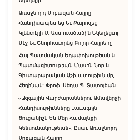
Եկեղեցի
Առաջնորդ Սրբազան Հայրը
Հանդիսապետեց Եւ Քարոզեց
Կլենտէյլի Ս. Աստուածածին Եկեղեցւոյ
Մէջ Եւ Շնորհաւորեց Բոլոր Հայրերը
Հայ Պատմական Եղափոխութեան և
Պատմագիտութեան Մասին Նոր և
Գիւտարարական Աշխատութիւն մը,
Հեղինակ` Փրոֆ. Սեդա Պ. Տատոյեան
«Ազգային Վարժարաններու Ամավերջի
Հանդիսութիւնները Լաւագոյն
Ցուցանիշն Են Մեր Համայնքի
Կենսունակութեան», Ըսաւ Առաջնորդ
Սրբազան Հայրը