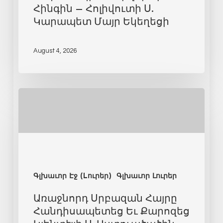
Հինգին – Հոլիվուտի Ս.
Կարապետ Մայր Եկեղեցի
August 4, 2026
Գլխաւոր Էջ (Lուրեր)
Գլխաւոր Լուրեր
Առաջնորդ Սրբազան Հայրը
Հանդիսապետեց Եւ Քարոզեց