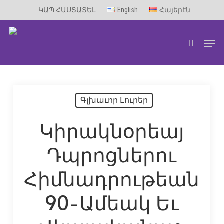
Skip
ԿԱՊ ՀԱՍՏԱՏԵԼ
English
Հայերէն
to
Men
main
search
content
Գլխաւոր Լուրեր
Կիրակնօրեայ
Դպրոցներու
Հիմնադրութեան
90-Ամեակ Եւ