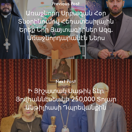
Previous Post
Առաջնորդ Սրբազան Հօր
Տնօրինումով Հեռատեսիլային
Երեք Նոր Յայտագիրներ Ազգ.
Առաջնորդարանէն Ներս
Next Post
Ի Յիշատակ Սաթիկ Տէր
Յովհաննէսեանի 250,000 Տոլար
Անթիլիասի Դպրեվանքին