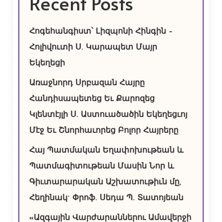
Recent Posts
Հոգեհանգիստ՝ Լիզպոնի Հինգին –
Հոլիվուտի Ս. Կարապետ Մայր
Եկեղեցի
Առաջնորդ Սրբազան Հայրը
Հանդիսապետեց Եւ Քարոզեց
Կլենտէյլի Ս. Աստուածածին Եկեղեցւոյ
Մէջ Եւ Շնորհաւորեց Բոլոր Հայրերը
Հայ Պատմական Եղափոխութեան և
Պատմագիտութեան Մասին Նոր և
Գիւտարարական Աշխատութիւն մը,
Հեղինակ` Փրոֆ. Սեդա Պ. Տատոյեան
«Ազգային Վարժարաններու Ամավերջի