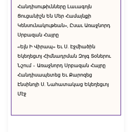
Հանդիսութիւնները Լաւագոյն
Ցուցանիշն Են Մեր Համայնքի
Կենսունակութեան», Ըսաւ Առաջնորդ
Սրբազան Հայրը
«Ելն Ի Վիրապ» Եւ Ս. Էջմիածին
Եկեղեցւոյ Հիմնադրման Զոյգ Տօներու
Նշում – Առաջնորդ Սրբազան Հայրը
Հանդիսապետեց Եւ Քարոզեց
Էնսինոյի Ս. Նահատակաց Եկեղեցւոյ
Մէջ