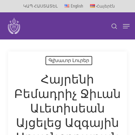
Skip
ԿԱՊ ՀԱՍՏԱՏԵԼ
English
Հայերէն
to
Men
main
search
content
Գլխաւոր Լուրեր
Հայրենի
Բեմադրիչ Ջիւան
Աւետիսեան
Այցելեց Ազգային