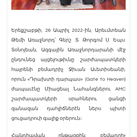
Երեքշաբթի, 26 Ապրիլ 2022-ին, Արեւմտեան
Թեմի Առաջնորդ՝ Գերշ. Տ. Թորգոմ Ս. Եպս.
Տօնոյեան, Ազգային Առաջնորդարանի մէջ
ընդունեց այցելութիւնը շարժապատկերի
հայրենի բեմադրիչ Ջիւան Աւետիսեանի,
որուն «Դրախտի դարպաս» (Gate to Heaven)
ժապաւէնը Միացեալ Նահանգներու AMC
շարժապատկերի սրահներու ցանցի
զանազան դահլիճներէն ներս պիտի
ցուցադրուի գալիք օրերուն։
Հանդիպման ընթացքին, բեմադրիչ