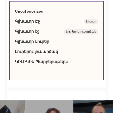
Uncategorized
Գլխաւոր Էջ
Lուրեր
Գլխաւոր էջ
Լուրերու լուսարձակ
Գլխաւոր Լուրեր
Լուրերու լուսարձակ
ԿԻԼԻԿԻԱ Պարբերաթերթ