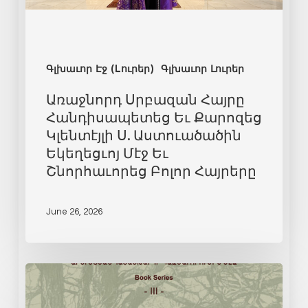
Գլխաւոր Էջ (Lուրեր)
Գլխաւոր Լուրեր
Առաջնորդ Սրբազան Հայրը
Հանդիսապետեց Եւ Քարոզեց
Կլենտէյլի Ս. Աստուածածին
Եկեղեցւոյ Մէջ Եւ
Շնորհաւորեց Բոլոր Հայրերը
June 26, 2026