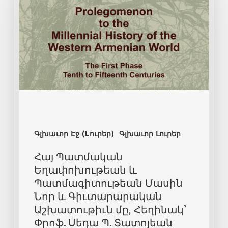
Գլխաւոր Էջ (Lուրեր)
Գլխաւոր Լուրեր
Հայ Պատմական
Եղափոխութեան և
Պատմագիտութեան Մասին
Նոր և Գիւտարարական
Աշխատութիւն մը, Հեղինակ`
Փրոֆ. Սեդա Պ. Տատոյեան