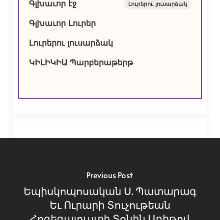
Գլխաւոր էջ
Լուրերու լուսարձակ
Գլխաւոր Լուրեր
Լուրերու լուսարձակ
ԿԻԼԻԿԻԱ Պարբերաթերթ
Previous Post
Եպիսկոպոսական Ս. Պատարագ
Եւ Ուրարի Տուչութեան
Հոգեգալուստի Տօնին Առիթով