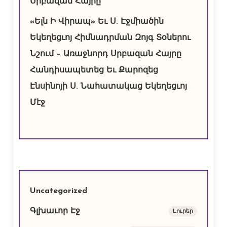
Սրբազան Հայրը
«Ելն Ի Վիրապ» Եւ Ս. Էջմիածին
Եկեղեցւոյ Հիմնադրման Զոյգ Տօներու
Նշում – Առաջնորդ Սրբազան Հայրը
Հանդիսապետեց Եւ Քարոզեց
Էնսինոյի Ս. Նահատակաց Եկեղեցւոյ
Մէջ
Uncategorized
Գլխաւոր Էջ
Lուրեր