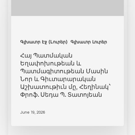
Գլխաւոր Էջ (Lուրեր)
Գլխաւոր Լուրեր
Հայ Պատմական
Եղափոխութեան և
Պատմագիտութեան Մասին
Նոր և Գիւտարարական
Աշխատութիւն մը, Հեղինակ`
Փրոֆ. Սեդա Պ. Տատոյեան
June 19, 2026