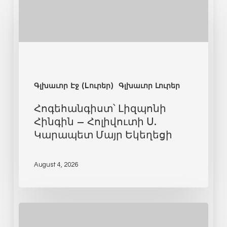
Գլխաւոր Էջ (Lուրեր)
Գլխաւոր Լուրեր
Հոգեհանգիստ՝ Լիզպոնի
Հինգին – Հոլիվուտի Ս.
Կարապետ Մայր Եկեղեցի
August 4, 2026