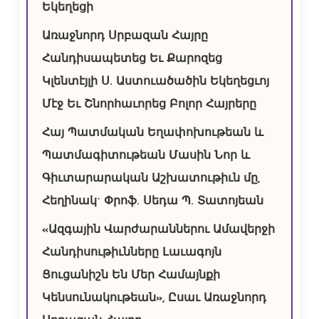
Եկեղեցի
Առաջնորդ Սրբազան Հայրը
Հանդիսապետեց Եւ Քարոզեց
Կլենտէյլի Ս. Աստուածածին Եկեղեցւոյ
Մէջ Եւ Շնորհաւորեց Բոլոր Հայրերը
Հայ Պատմական Եղափոխութեան և
Պատմագիտութեան Մասին Նոր և
Գիւտարարական Աշխատութիւն մը,
Հեղինակ` Փրոֆ. Սեդա Պ. Տատոյեան
«Ազգային Վարժարաններու Ամավերջի
Հանդիսութիւնները Լաւագոյն
Ցուցանիշն Են Մեր Համայնքի
Կենսունակութեան», Ըսաւ Առաջնորդ