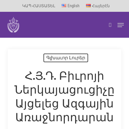
Skip
ԿԱՊ ՀԱՍՏԱՏԵԼ
English
Հայերէն
to
Men
main
search
content
Գլխաւոր Լուրեր
Հ.Յ.Դ. Բիւրոյի
Ներկայացուցիչը
Այցելեց Ազգային
Առաջնորդարան