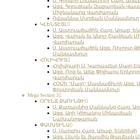
Ս. Գրիգոր Լուսաւորիչ Հայց. Առա
Ազգ. Գռուզեան-Զաքարեան-Վա
Միջնակարգ Վարժարան
Ովսաննա Մսրլեան Մանկամսուր
ԿԼԵՆՏԷՅԼ
Ս. Աստուածածին Հայց. Առաք. Եկ
Ազգ. Վահան եւ Անոյշ Շամլեան 
Վարժարան
Ս. Աստուածածին Ազգ. Ռիչըրտ Թ
Մանկամսուր
ՀՈԼԻՎՈՒՏ
Հոլիվուտի Ս. Կարապետ Մայր Եկ
Ազգ. Ռոզ եւ Ալեք Փիլիպոս Երկր
Վարժարան
ՀՕՄի “Մայր” Մասնաճիւղի Ազգ. 
Փոստոյեան Մանկամսուր
Mega Section 3
ՕՐԷՆՃ ՔԱՈՒՆԹԻ
Ս. Քառասնից Մանկանց Հայց. Առ
Ազգ. Արի Կիրակոս Մինասեան
Նախակրթարան
ՓԱՍԱՏԻՆԱ
Ս. Սարգիս Հայց. Առաք. Եկեղեցի
Ազգ. Լեւոն եւ Յասմիկ Թաւլեան