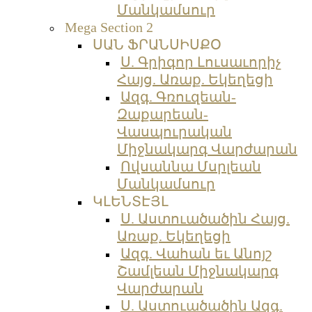
Մանկամսուր
Mega Section 2
ՍԱՆ ՖՐԱՆՍԻՍՔՕ
Ս. Գրիգոր Լուսաւորիչ
Հայց. Առաք. Եկեղեցի
Ազգ. Գռուզեան-
Զաքարեան-
Վասպուրական
Միջնակարգ Վարժարան
Ովսաննա Մսրլեան
Մանկամսուր
ԿԼԵՆՏԷՅԼ
Ս. Աստուածածին Հայց.
Առաք. Եկեղեցի
Ազգ. Վահան եւ Անոյշ
Շամլեան Միջնակարգ
Վարժարան
Ս. Աստուածածին Ազգ.