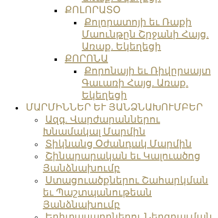
ՔՈԼՈՐԱՏՕ
Քոլորատոյի եւ Ռաքի
Մաունթըն Շրջանի Հայց.
Առաք. Եկեղեցի
ՔՈՐՈՆԱ
Քորոնայի եւ Ռիվըրսայտ
Գաւառի Հայց. Առաք.
Եկեղեցի
ՄԱՐՄԻՆՆԵՐ ԵՒ ՅԱՆՁՆԱԽՈՒՄԲԵՐ
Ազգ. Վարժարաններու
Խնամակալ Մարմին
Տիկնանց Օժանդակ Մարմին
Շինարարական եւ Կալուածոց
Յանձնախումբ
Ստացուածքներու Շահարկման
եւ Պաշտպանութեան
Յանձնախումբ
Երիտասարդներու Ներգրաւման