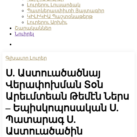
Լուրերու Լուսարձակ
Պատկերասփիւռի Յայտագիր
ԿԻԼԻԿԻԱ Պաշտօնաթերթ
Լուրերու Արխիւ
Շարականներ
Նուիրել
search
Գլխաւոր Լուրեր
Ս. Աստուածածնայ
Վերափոխման Տօն
Արեւմտեան Թեմէն Ներս
– Եպիսկոպոսական Ս.
Պատարագ Ս.
Աստուածածին