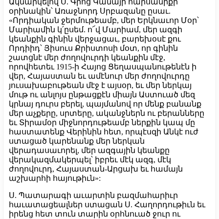
Ակնարկելով Ս. Գրոց Կանայի հարսանիքի
օրինակին՝ Առաջնորդ Սրբազանը ըսաւ.
«Որդիական ջերմութեամբ, մեր Երկնաւոր Մօր՝
Մարիամին կ՛ըսեմ. ո՜վ Մարիամ, մեր ազգի
կեանքին գինին վերջացաւ, բարեխօսէ քու
Որդիիդ՝ Յիսուս Քրիստոսի մօտ, որ գինին
շատցնէ մեր ժողովուրդի կեանքին մէջ,
որովհետեւ 1915-ի Հայոց Ցեղասպանութենէն ի
վեր, Հայաստան եւ ամէնուր մեր ժողովուրդը
յուսախաբութեան մէջ է այսօր, եւ մեր ներկայ
մութ ու անլոյս ընթացքէն միայն Աստուած մեզ
կրնայ դուրս բերել, պայմանով որ մենք բանանք
մեր աչքերը, սրտերը, ականջներն ու բերանները
եւ Տիրամօր միջնորդութեամբ ներքին կապ մը
հաստատենք Վերինին հետ, որպէսզի Անկէ ուժ
ստացած կարենանք մեր ներկան
վերադասաւորել, մեր ազգային կեանքը
վերակազմակերպել՝ իբրեւ մէկ ազգ, մէկ
ժողովուրդ, Հայաստան-Արցախ եւ համայն
աշխարհի հայութիւն»:
Ս. Պատարագի աւարտին բազմահարիւր
հաւատացեալներ ստացան Ս. Հաղորդութիւն եւ
իրենց հետ տուն տարին օրհնուած ջուր ու