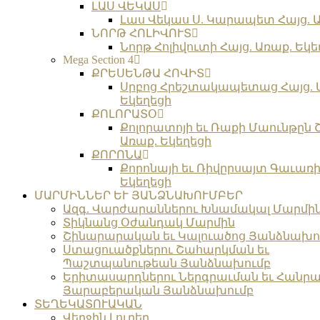
ԼԱՍ ՎԵԿԱՍ
Լաս Վեկաս Ս. Կարապետ Հայց. Ա
ՆՈՐԹ ՀՈԼԻՎՈՒՏ
Նորթ Հոլիվուտի Հայց. Առաք. Եկե
Mega Section 4
ՔՐԵՍԵՆԹԱ ՀՈՎԻՏ
Սրբոց Հրեշտակապետաց Հայց. 
Եկեղեցի
ՔՈԼՈՐԱՏՕ
Քոլորատոյի եւ Ռաքի Մաունթըն 
Առաք. Եկեղեցի
ՔՈՐՈՆԱ
Քորոնայի եւ Ռիվըրսայտ Գաւառի 
Եկեղեցի
ՄԱՐՄԻՆՆԵՐ ԵՒ ՅԱՆՁՆԱԽՈՒՄԲԵՐ
Ազգ. Վարժարաններու Խնամակալ Մարմի
Տիկնանց Օժանդակ Մարմին
Շինարարական եւ Կալուածոց Յանձնախո
Ստացուածքներու Շահարկման եւ
Պաշտպանութեան Յանձնախումբ
Երիտասարդներու Ներգրաւման եւ Հանրա
Յարաբերական Յանձնախումբ
ՏԵՂԵԿԱՏՈՒԱԿԱՆ
Վերջին Լուրեր