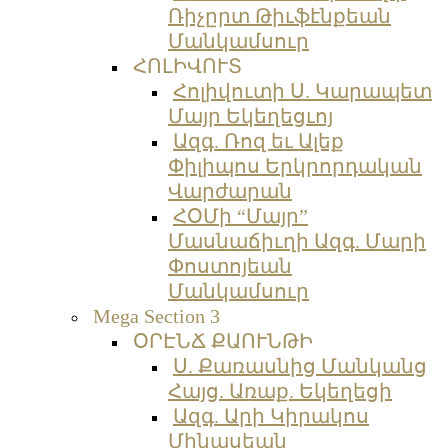
Ռիչըրտ Թիւֆէնքեան
Մանկամսուր
ՀՈԼԻՎՈՒՏ
Հոլիվուտի Ս. Կարապետ
Մայր Եկեղեցւոյ
Ազգ. Ռոզ եւ Ալեք
Փիլիպոս Երկրորդական
Վարժարան
ՀՕՄի “Մայր”
Մասնաճիւղի Ազգ. Մարի
Փոստոյեան
Մանկամսուր
Mega Section 3
ՕՐԷՆՃ ՔԱՈՒՆԹԻ
Ս. Քառասնից Մանկանց
Հայց. Առաք. Եկեղեցի
Ազգ. Արի Կիրակոս
Մինասեան