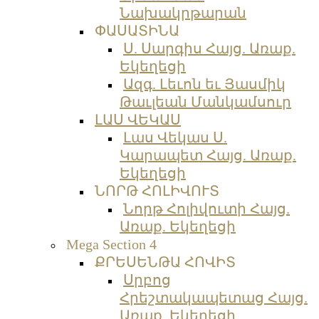
Նախակրթարան
ՓԱՍԱՏԻՆԱ
Ս. Սարգիս Հայց. Առաք.
Եկեղեցի
Ազգ. Լեւոն եւ Յասմիկ
Թաւլեան Մանկամսուր
ԼԱՍ ՎԵԿԱՍ
Լաս Վեկաս Ս.
Կարապետ Հայց. Առաք.
Եկեղեցի
ՆՈՐԹ ՀՈԼԻՎՈՒՏ
Նորթ Հոլիվուտի Հայց.
Առաք. Եկեղեցի
Mega Section 4
ՔՐԵՍԵՆԹԱ ՀՈՎԻՏ
Սրբոց
Հրեշտակապետաց Հայց.
Առաք. Եկեղեցի