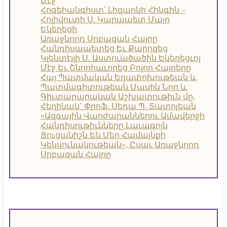
Մէջ
Հոգեհանգիստ՝ Լիզպոնի Հինգին –
Հոլիվուտի Ս. Կարապետ Մայր
Եկեղեցի
Առաջնորդ Սրբազան Հայրը
Հանդիսապետեց Եւ Քարոզեց
Կլենտէյլի Ս. Աստուածածին Եկեղեցւոյ
Մէջ Եւ Շնորհաւորեց Բոլոր Հայրերը
Հայ Պատմական Եղափոխութեան և
Պատմագիտութեան Մասին Նոր և
Գիւտարարական Աշխատութիւն մը,
Հեղինակ` Փրոֆ. Սեդա Պ. Տատոյեան
«Ազգային Վարժարաններու Ամավերջի
Հանդիսութիւնները Լաւագոյն
Ցուցանիշն Են Մեր Համայնքի
Կենսունակութեան», Ըսաւ Առաջնորդ
Սրբազան Հայրը