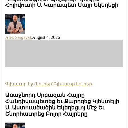
Հոլիվուտի Ս. Կարապետ Մայր Եկեղեցի
Alex Sargavak
August 4, 2026
Գլխաւոր Էջ (Lուրեր)
Գլխաւոր Լուրեր
Առաջնորդ Սրբազան Հայրը
Հանդիսապետեց Եւ Քարոզեց Կլենտէյլի
Ս. Աստուածածին Եկեղեցւոյ Մէջ Եւ
Շնորհաւորեց Բոլոր Հայրերը