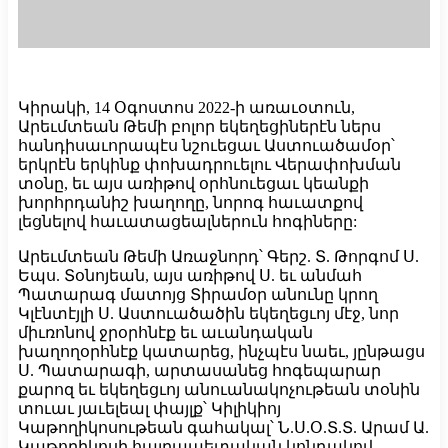
Կիրակի, 14 Օգոստոս 2022-ի առաւօտուն,
Արեւմտեան Թեմի բոլոր եկեղեցիներէն ներս
հանդիսաւորապէս նշուեցաւ Աստուածամօր՝
երկրէն երկինք փոխադրուելու Վերափոխման
տօնը, եւ այս առիթով օրհնուեցաւ կեանքի
խորհրդանիշ խաղողը, նորոգ հաւատքով
լեցնելով հաւատացեալներուն հոգիները:
Արեւմտեան Թեմի Առաջնորդ՝ Գերշ. Տ. Թորգոմ Ս.
Եպս. Տօնոյեան, այս առիթով Ս. եւ անմահ
Պատարագ մատոյց Տիրամօր անունը կրող
Կլէնտէյլի Ս. Աստուածածին եկեղեցւոյ մէջ, նոր
միւռոնով ջրօրհնէք եւ աւանդական
խաղողօրհնէք կատարեց, ինչպէս նաեւ, յընթացս
Ս. Պատարագի, արտասանեց հոգեպարար
քարոզ եւ եկեղեցւոյ անուանակոչութեան տօնին
տուաւ յաւելեալ փայլք՝ Կիլիկիոյ
Կաթողիկոսութեան գահակալ՝ Ն.Ս.Օ.Տ.Տ. Արամ Ա.
Կաթողիկոսի հայրապետական կոնդակով