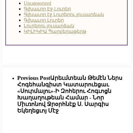
Uncategorized
Գլխաւոր Էջ
Lուրեր
Գլխաւոր էջ
Լուրերու լուսարձակ
Գլխաւոր Լուրեր
Լուրերու լուսարձակ
ԿԻԼԻԿԻԱ Պարբերաթերթ
Previous Post
Արեւմտեան Թեմէն Ներս
Հոգեհանգիստ Կատարուեցաւ
«Սուրմալու»-Ի Զոհերու Հոգւոցն
Խաղաղութեան Համար - Նոր
Միւռոնով Ջրօրհնէք Ս. Սարգիս
Եկեղեցւոյ Մէջ