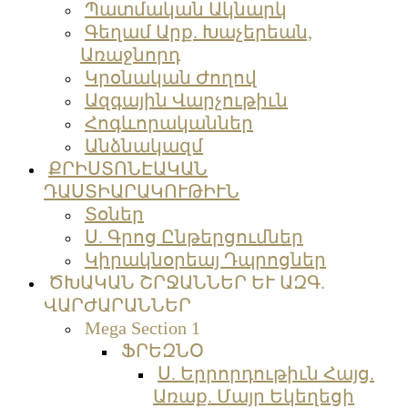
Պատմական Ակնարկ
Գեղամ Արք. Խաչերեան,
Առաջնորդ
Կրօնական Ժողով
Ազգային Վարչութիւն
Հոգևորականներ
Անձնակազմ
ՔՐԻՍՏՈՆԷԱԿԱՆ
ԴԱՍՏԻԱՐԱԿՈՒԹԻՒՆ
Տօներ
Ս. Գրոց Ընթերցումներ
Կիրակնօրեայ Դպրոցներ
ԾԽԱԿԱՆ ՇՐՋԱՆՆԵՐ ԵՒ ԱԶԳ.
ՎԱՐԺԱՐԱՆՆԵՐ
Mega Section 1
ՖՐԵԶՆՕ
Ս. Երրորդութիւն Հայց.
Առաք. Մայր Եկեղեցի