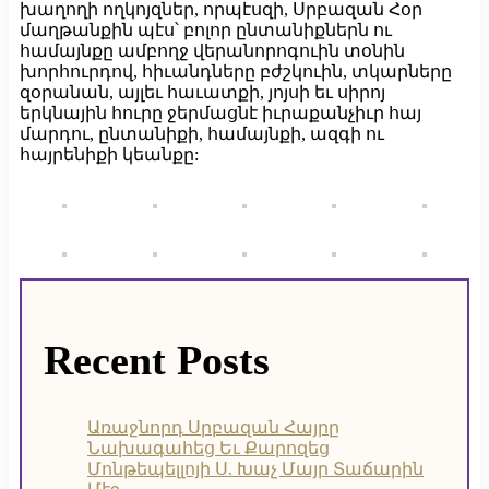
խաղողի ողկոյզներ, որպէսզի, Սրբազան Հօր
մաղթանքին պէս՝ բոլոր ընտանիքներն ու
համայնքը ամբողջ վերանորոգուին տօնին
խորհուրդով, հիւանդները բժշկուին, տկարները
զօրանան, այլեւ հաւատքի, յոյսի եւ սիրոյ
երկնային հուրը ջերմացնէ իւրաքանչիւր հայ
մարդու, ընտանիքի, համայնքի, ազգի ու
հայրենիքի կեանքը:
Recent Posts
Առաջնորդ Սրբազան Հայրը
Նախագահեց Եւ Քարոզեց
Մոնթեպելլոյի Ս. Խաչ Մայր Տաճարին