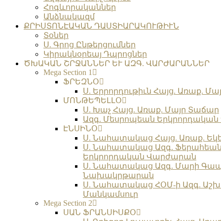
Հոգևորականներ
Անձնակազմ
ՔՐԻՍՏՈՆԷԱԿԱՆ ԴԱՍՏԻԱՐԱԿՈՒԹԻՒՆ
Տօներ
Ս. Գրոց Ընթերցումներ
Կիրակնօրեայ Դպրոցներ
ԾԽԱԿԱՆ ՇՐՋԱՆՆԵՐ ԵՒ ԱԶԳ. ՎԱՐԺԱՐԱՆՆԵՐ
Mega Section 1
ՖՐԵԶՆՕ
Ս. Երրորդութիւն Հայց. Առաք. Մա
ՄՈՆԹԵՊԵԼԼՕ
Ս. Խաչ Հայց. Առաք. Մայր Տաճար
Ազգ. Մեսրոպեան Երկրորդակա
ԷՆՍԻՆՕ
Ս. Նահատակաց Հայց. Առաք. Եկ
Ս. Նահատակաց Ազգ. Ֆերահեա
Երկրորդական Վարժարան
Ս. Նահատակաց Ազգ. Մարի Գա
Նախակրթարան
Ս. Նահատակաց ՀՕՄ-ի Ազգ. Աշխ
Մանկամսուր
Mega Section 2
ՍԱՆ ՖՐԱՆՍԻՍՔՕ