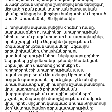
աւագութեան տիտղոս շնորհելով նոյն եկեղեցւոյ
մէջ աւելի քան քսան տարուան ծառայական
կեանք ունեցող եւ վերջերս հանգստեան կոչուած
Արժ. Տ. Արտակ Քհնյ. Տէմիրճեանի:
Ս. Խորանին սպասարկեցին Հոգեւոր դասը,
սարկաւագներ ու դպիրներ, արարողութեան
ներկայ եղան բազմահազար հաւատացեալներ,
որոնց շարքին էին Ազգային վարչութեան եւ
Հոգաբարձութեան անդամներ, Ազգային
երեսփոխաններ, միութիւններու ու
կազմակերպութիւններու ներկայացուցիչներ:
Ներկաները ջերմեռանդութեամբ հետեւեցան
Սրբալոյս նոր միւռոնով ջրօրհնէքի եւ
խողողօրհնէքի արարողութեան, ապա
ականջալուր եղան Առաջնորդ Սրբազանի
ուղղած պատգամին, որուն ընդմէջէն ան վեր
առաւ հաւատքի, յոյսի ու սիրոյ նշանաբաններու
վրայ կառուցուած քրիստոնէական
վարդապետութեան առաքինութիւնները՝
շեշտելով Հոգեւորին մատչելիութեան ճամբուն
վրայ իբրեւ միջնորդ կանգնած Յիսուս Քրիստոսի
մօր՝ Աստուածամօր դերակատարութիւնը: