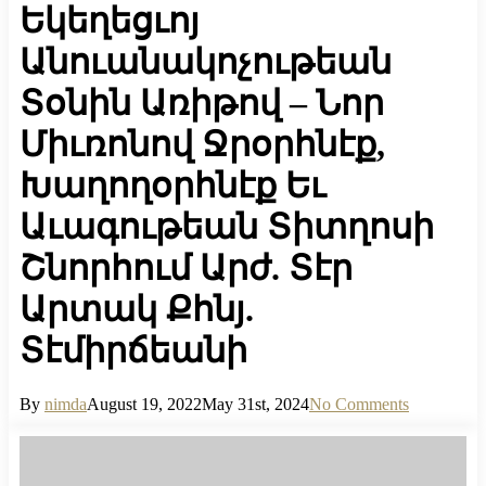
Եկեղեցւոյ
Անուանակոչութեան
Տօնին Առիթով – Նոր
Միւռոնով Ջրօրհնէք,
Խաղողօրհնէք Եւ
Աւագութեան Տիտղոսի
Շնորհում Արժ. Տէր
Արտակ Քհնյ.
Տէմիրճեանի
By
nimda
August 19, 2022
May 31st, 2024
No Comments