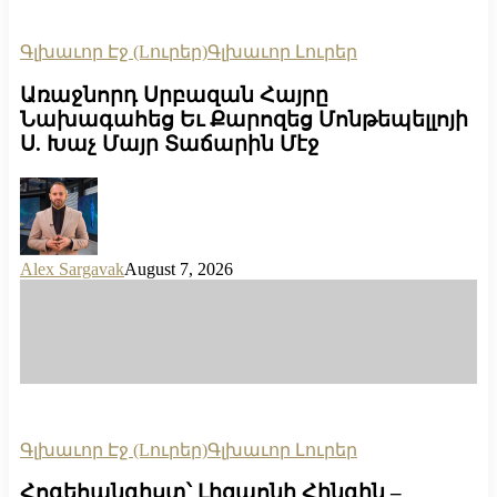
Գլխաւոր Էջ (Lուրեր)
Գլխաւոր Լուրեր
Առաջնորդ Սրբազան Հայրը
Նախագահեց Եւ Քարոզեց Մոնթեպելլոյի
Ս. Խաչ Մայր Տաճարին Մէջ
Alex Sargavak
August 7, 2026
Գլխաւոր Էջ (Lուրեր)
Գլխաւոր Լուրեր
Հոգեհանգիստ՝ Լիզպոնի Հինգին –