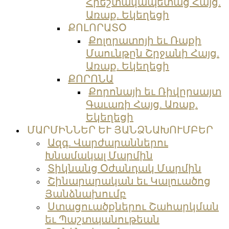
Հրեշտակապետաց Հայց.
Առաք. Եկեղեցի
ՔՈԼՈՐԱՏՕ
Քոլորատոյի եւ Ռաքի
Մաունթըն Շրջանի Հայց.
Առաք. Եկեղեցի
ՔՈՐՈՆԱ
Քորոնայի եւ Ռիվըրսայտ
Գաւառի Հայց. Առաք.
Եկեղեցի
ՄԱՐՄԻՆՆԵՐ ԵՒ ՅԱՆՁՆԱԽՈՒՄԲԵՐ
Ազգ. Վարժարաններու
Խնամակալ Մարմին
Տիկնանց Օժանդակ Մարմին
Շինարարական եւ Կալուածոց
Յանձնախումբ
Ստացուածքներու Շահարկման
եւ Պաշտպանութեան