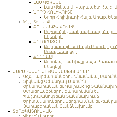
ԼԱՍ ՎԵԿԱՍ
Լաս Վեկաս Ս. Կարապետ Հայց. Ա
ՆՈՐԹ ՀՈԼԻՎՈՒՏ
Նորթ Հոլիվուտի Հայց. Առաք. Եկե
Mega Section 4
ՔՐԵՍԵՆԹԱ ՀՈՎԻՏ
Սրբոց Հրեշտակապետաց Հայց. 
Եկեղեցի
ՔՈԼՈՐԱՏՕ
Քոլորատոյի եւ Ռաքի Մաունթըն 
Առաք. Եկեղեցի
ՔՈՐՈՆԱ
Քորոնայի եւ Ռիվըրսայտ Գաւառի 
Եկեղեցի
ՄԱՐՄԻՆՆԵՐ ԵՒ ՅԱՆՁՆԱԽՈՒՄԲԵՐ
Ազգ. Վարժարաններու Խնամակալ Մարմի
Տիկնանց Օժանդակ Մարմին
Շինարարական եւ Կալուածոց Յանձնախո
Ստացուածքներու Շահարկման եւ
Պաշտպանութեան Յանձնախումբ
Երիտասարդներու Ներգրաւման եւ Հանրա
Յարաբերական Յանձնախումբ
ՏԵՂԵԿԱՏՈՒԱԿԱՆ
Վերջին Լուրեր