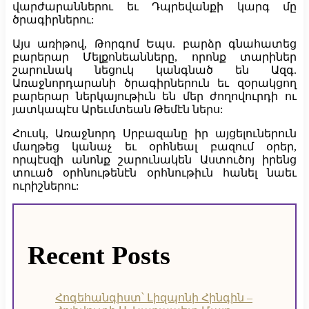
վարժարաններու եւ Դպրեվանքի կարգ մը
ծրագիրներու:
Այս առիթով, Թորգոմ Եպս. բարձր գնահատեց
բարերար Մելքոնեանները, որոնք տարիներ
շարունակ նեցուկ կանգնած են Ազգ.
Առաջնորդարանի ծրագիրներուն եւ զօրակցող
բարերար ներկայութիւն են մեր ժողովուրդի ու
յատկապէս Արեւմտեան Թեմէն ներս:
Հուսկ, Առաջնորդ Սրբազանը իր այցելուներուն
մաղթեց կանաչ եւ օրհնեալ բազում օրեր,
որպէսզի անոնք շարունակեն Աստուծոյ իրենց
տուած օրհնութենէն օրհնութիւն հանել նաեւ
ուրիշներու:
Recent Posts
Հոգեհանգիստ՝ Լիզպոնի Հինգին –