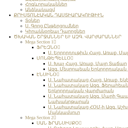
Հոգևորականներ
Անձնակազմ
ՔՐԻՍՏՈՆԷԱԿԱՆ ԴԱՍՏԻԱՐԱԿՈՒԹԻՒՆ
Տօներ
Ս. Գրոց Ընթերցումներ
Կիրակնօրեայ Դպրոցներ
ԾԽԱԿԱՆ ՇՐՋԱՆՆԵՐ ԵՒ ԱԶԳ. ՎԱՐԺԱՐԱՆՆԵՐ
Mega Section 1
ՖՐԵԶՆՕ
Ս. Երրորդութիւն Հայց. Առաք. Մա
ՄՈՆԹԵՊԵԼԼՕ
Ս. Խաչ Հայց. Առաք. Մայր Տաճար
Ազգ. Մեսրոպեան Երկրորդակա
ԷՆՍԻՆՕ
Ս. Նահատակաց Հայց. Առաք. Եկ
Ս. Նահատակաց Ազգ. Ֆերահեա
Երկրորդական Վարժարան
Ս. Նահատակաց Ազգ. Մարի Գա
Նախակրթարան
Ս. Նահատակաց ՀՕՄ-ի Ազգ. Աշխ
Մանկամսուր
Mega Section 2
ՍԱՆ ՖՐԱՆՍԻՍՔՕ