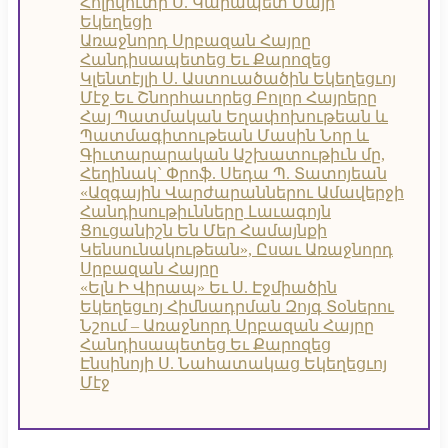
Հոլիվուտի Ս. Կարապետ Մայր
Եկեղեցի
Առաջնորդ Սրբազան Հայրը
Հանդիսապետեց Եւ Քարոզեց
Կլենտէյլի Ս. Աստուածածին Եկեղեցւոյ
Մէջ Եւ Շնորհաւորեց Բոլոր Հայրերը
Հայ Պատմական Եղափոխութեան և
Պատմագիտութեան Մասին Նոր և
Գիւտարարական Աշխատութիւն մը,
Հեղինակ` Փրոֆ. Սեդա Պ. Տատոյեան
«Ազգային Վարժարաններու Ամավերջի
Հանդիսութիւնները Լաւագոյն
Ցուցանիշն Են Մեր Համայնքի
Կենսունակութեան», Ըսաւ Առաջնորդ
Սրբազան Հայրը
«Ելն Ի Վիրապ» Եւ Ս. Էջմիածին
Եկեղեցւոյ Հիմնադրման Զոյգ Տօներու
Նշում – Առաջնորդ Սրբազան Հայրը
Հանդիսապետեց Եւ Քարոզեց
Էնսինոյի Ս. Նահատակաց Եկեղեցւոյ
Մէջ