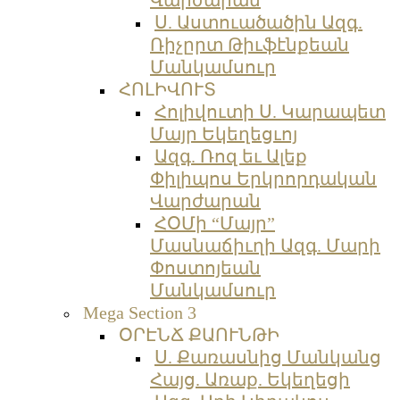
Ս. Աստուածածին Ազգ.
Ռիչըրտ Թիւֆէնքեան
Մանկամսուր
ՀՈԼԻՎՈՒՏ
Հոլիվուտի Ս. Կարապետ
Մայր Եկեղեցւոյ
Ազգ. Ռոզ եւ Ալեք
Փիլիպոս Երկրորդական
Վարժարան
ՀՕՄի “Մայր”
Մասնաճիւղի Ազգ. Մարի
Փոստոյեան
Մանկամսուր
Mega Section 3
ՕՐԷՆՃ ՔԱՈՒՆԹԻ
Ս. Քառասնից Մանկանց
Հայց. Առաք. Եկեղեցի