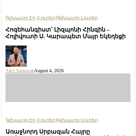
Գլխաւոր Էջ (Lուրեր)
Գլխաւոր Լուրեր
Հոգեհանգիստ՝ Լիզպոնի Հինգին –
Հոլիվուտի Ս. Կարապետ Մայր Եկեղեցի
Alex Sargavak
August 4, 2026
Գլխաւոր Էջ (Lուրեր)
Գլխաւոր Լուրեր
Առաջնորդ Սրբազան Հայրը