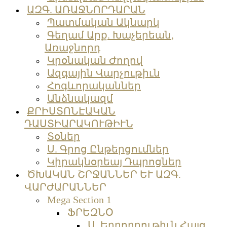
ԱԶԳ. ԱՌԱՋՆՈՐԴԱՐԱՆ
Պատմական Ակնարկ
Գեղամ Արք. Խաչերեան,
Առաջնորդ
Կրօնական Ժողով
Ազգային Վարչութիւն
Հոգևորականներ
Անձնակազմ
ՔՐԻՍՏՈՆԷԱԿԱՆ
ԴԱՍՏԻԱՐԱԿՈՒԹԻՒՆ
Տօներ
Ս. Գրոց Ընթերցումներ
Կիրակնօրեայ Դպրոցներ
ԾԽԱԿԱՆ ՇՐՋԱՆՆԵՐ ԵՒ ԱԶԳ.
ՎԱՐԺԱՐԱՆՆԵՐ
Mega Section 1
ՖՐԵԶՆՕ
Ս. Երրորդութիւն Հայց.