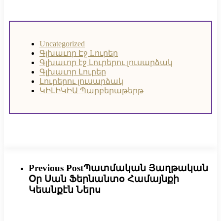
Uncategorized
Գլխաւոր Էջ
Lուրեր
Գլխաւոր էջ
Լուրերու լուսարձակ
Գլխաւոր Լուրեր
Լուրերու լուսարձակ
ԿԻԼԻԿԻԱ Պարբերաթերթ
Previous Post
Պատմական Յաղթական
Օր Սան Ֆերնանտօ Համայնքի
Կեանքէն Ներս