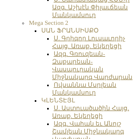
Ազգ. Աշխէն Փիլաւճեան
Մանկամսուր
Mega Section 2
ՍԱՆ ՖՐԱՆՍԻՍՔՕ
Ս. Գրիգոր Լուսաւորիչ
Հայց. Առաք. Եկեղեցի
Ազգ. Գռուզեան-
Զաքարեան-
Վասպուրական
Միջնակարգ Վարժարան
Ովսաննա Մսրլեան
Մանկամսուր
ԿԼԵՆՏԷՅԼ
Ս. Աստուածածին Հայց.
Առաք. Եկեղեցի
Ազգ. Վահան եւ Անոյշ
Շամլեան Միջնակարգ
Վարժարան