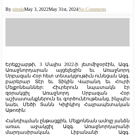
By
nimda
May 3, 2022
May 31st, 2024
No Comments
Երեքշաբթի, 3 Մայիս 2022-ի յետմիջօրէին, Ազգ.
Առաջնորդարան այցելեցին եւ Առաջնորդ
Սրբազան Հօր հետ տեսակցութիւն ունեցան Ազգ.
բարերար Տէր եւ Տիկին Վարանդ եւ Հուրի
Մելքոնեաններ: Հիւրերուն նպատակն էր
զօրակցիլ Առաջնորդ Սրբազան Հօր
աշխատանքներուն եւ գործունէութեանց, ինչպէս
նաեւ Մեծի Տանն Կիլիկիոյ Հայրապետական
Աթոռին:
Հանդիպման ընթացքին, Մելքոնեան ամոլը յանձն
առաւ աջակցիլ Ազգ. Առաջնորդարանի
մարդասիրական, Լիբանանի Ազգ.