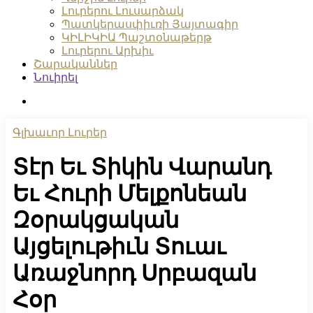
Լուրերու Լուսարձակ
Պատկերասփիւռի Յայտագիր
ԿԻԼԻԿԻԱ Պաշտօնաթերթ
Լուրերու Արխիւ
Շարականներ
Նուիրել
search
Գլխաւոր Լուրեր
Տէր Եւ Տիկին Վարանդ
Եւ Հուրի Մելքոնեան
Զօրակցական
Այցելութիւն Տուաւ
Առաջնորդ Սրբազան
Հօր