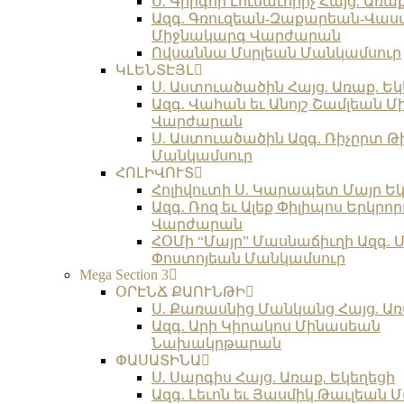
Ս. Գրիգոր Լուսաւորիչ Հայց. Առա
Ազգ. Գռուզեան-Զաքարեան-Վա
Միջնակարգ Վարժարան
Ովսաննա Մսրլեան Մանկամսուր
ԿԼԵՆՏԷՅԼ
Ս. Աստուածածին Հայց. Առաք. Եկ
Ազգ. Վահան եւ Անոյշ Շամլեան 
Վարժարան
Ս. Աստուածածին Ազգ. Ռիչըրտ Թ
Մանկամսուր
ՀՈԼԻՎՈՒՏ
Հոլիվուտի Ս. Կարապետ Մայր Եկ
Ազգ. Ռոզ եւ Ալեք Փիլիպոս Երկր
Վարժարան
ՀՕՄի “Մայր” Մասնաճիւղի Ազգ. 
Փոստոյեան Մանկամսուր
Mega Section 3
ՕՐԷՆՃ ՔԱՈՒՆԹԻ
Ս. Քառասնից Մանկանց Հայց. Առ
Ազգ. Արի Կիրակոս Մինասեան
Նախակրթարան
ՓԱՍԱՏԻՆԱ
Ս. Սարգիս Հայց. Առաք. Եկեղեցի
Ազգ. Լեւոն եւ Յասմիկ Թաւլեան