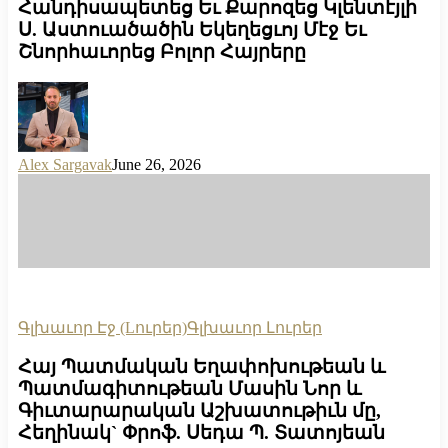
Հանդիսապետեց Եւ Քարոզեց Կլենտէյլի
Ս. Աստուածածին Եկեղեցւոյ Մէջ Եւ
Շնորհաւորեց Բոլոր Հայրերը
Alex Sargavak
June 26, 2026
Գլխաւոր Էջ (Lուրեր)
Գլխաւոր Լուրեր
Հայ Պատմական Եղափոխութեան և
Պատմագիտութեան Մասին Նոր և
Գիւտարարական Աշխատութիւն մը,
Հեղինակ` Փրոֆ. Սեդա Պ. Տատոյեան