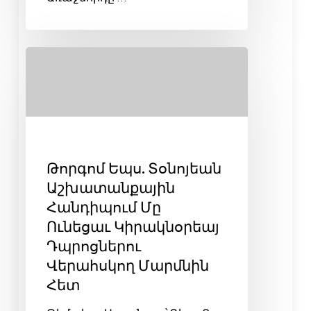
Թորգոմ Եպս. Տօնոյեան
Աշխատանքային
Հանդիպում Մը
Ունեցաւ Կիրակնօրեայ
Դպրոցներու
Վերահսկող Մարմնին
Հետ