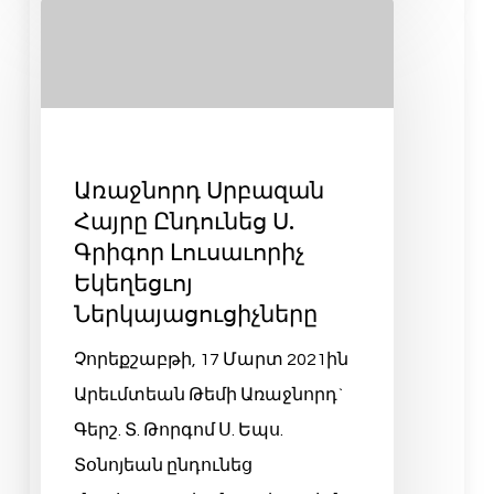
Առաջնորդ Սրբազան
Հայրը Ընդունեց Ս.
Գրիգոր Լուսաւորիչ
Եկեղեցւոյ
Ներկայացուցիչները
Չորեքշաբթի, 17 Մարտ 2021ին
Արեւմտեան Թեմի Առաջնորդ`
Գերշ. Տ. Թորգոմ Ս. Եպս.
Տօնոյեան ընդունեց