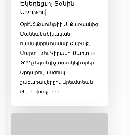
Եկեղեցւոյ Տօնին
Առիթով
Օրէնճ Քաունթիի Ս․ Քառասնից
Մանկանց ծխական
համայնքին համար Շաբաթ,
Մարտ 13 եւ Կիրակի, Մարտ 14,
2021ը եղան յիշատակելի օրեր։
Արդարեւ, անցեալ
շաբաթավերջին Արեւմտեան
Թեմի Առաջնորդ՝…