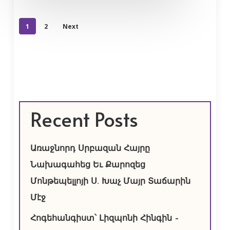
1
2
Next
Recent Posts
Առաջնորդ Սրբազան Հայրը
Նախագահեց Եւ Քարոզեց
Մոնթեպելլոյի Ս. Խաչ Մայր Տաճարին
Մէջ
Հոգեհանգիստ՝ Լիզպոնի Հինգին –