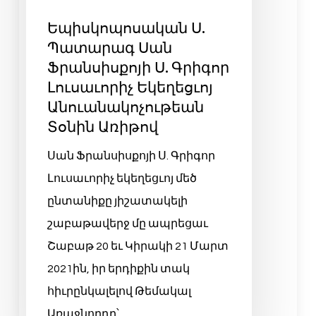
Եպիսկոպոսական Ս.
Պատարագ Սան
Ֆրանսիսքոյի Ս. Գրիգոր
Լուսաւորիչ Եկեղեցւոյ
Անուանակոչութեան
Տօնին Առիթով
Սան Ֆրանսիսքոյի Ս. Գրիգոր
Լուսաւորիչ եկեղեցւոյ մեծ
ընտանիքը յիշատակելի
շաբաթավերջ մը ապրեցաւ
Շաբաթ 20 եւ Կիրակի 21 Մարտ
2021ին, իր երդիքին տակ
հիւրընկալելով Թեմակալ
Առաջնորդը՝…