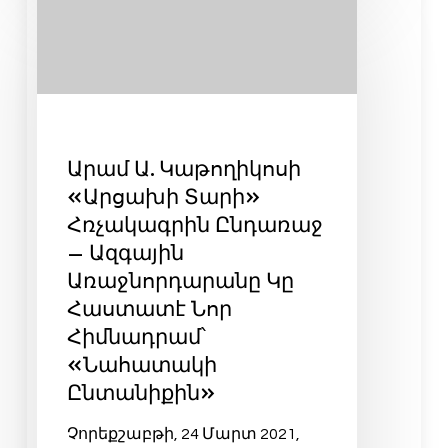
Արամ Ա. Կաթողիկոսի
«Արցախի Տարի»
Հռչակագրին Ընդառաջ
– Ազգային
Առաջնորդարանը Կը
Հաստատէ Նոր
Հիմնադրամ՝
«Նահատակի
Ընտանիքին»
Չորեքշաբթի, 24 Մարտ 2021,