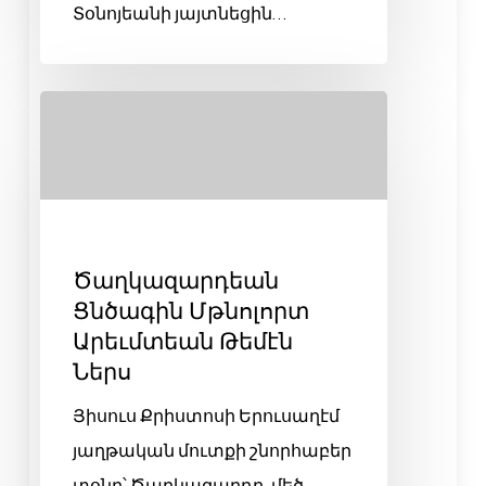
Տօնոյեանի յայտնեցին…
Ծաղկազարդեան
Ցնծագին Մթնոլորտ
Արեւմտեան Թեմէն
Ներս
Յիսուս Քրիստոսի Երուսաղէմ
յաղթական մուտքի շնորհաբեր