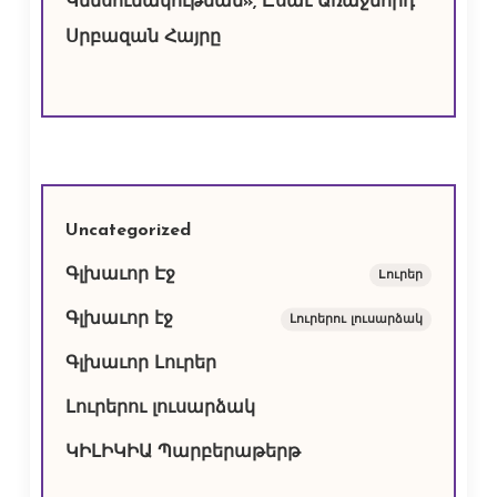
Կենսունակութեան», Ըսաւ Առաջնորդ
Սրբազան Հայրը
Uncategorized
Գլխաւոր Էջ
Lուրեր
Գլխաւոր էջ
Լուրերու լուսարձակ
Գլխաւոր Լուրեր
Լուրերու լուսարձակ
ԿԻԼԻԿԻԱ Պարբերաթերթ