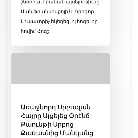
շնորհաւորական այցելութիւնը
Սան Ֆրանսիսքոյի Ս. Գրիգոր
Լուսաւորիչ եկեղեցւոյ հոգեւոր
հովիւ՝ Հոգշ.…
Առաջնորդ Սրբազան
Հայրը Այցելեց Օրէնճ
Քաունթի Սրբոց
Քառասնից Մանկանց