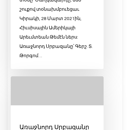
տօնը՝ Ծաղկազարդը, մեծ
շուքով տօնախմբուեցաւ
Կիրակի, 28 Մարտ 2021ին,
Հիւսիսային Ամերիկայի
Արեւմտեան Թեմէն ներս:
Առաջնորդ Սրբազանը՝ Գերշ. Տ.
Թորգոմ…
Առաջնորդ Սրբազանը