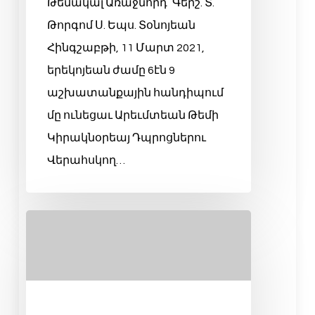
Թեմակալ Առաջնորդ՝ Գերշ. Տ.
Թորգոմ Ս. Եպս. Տօնոյեան
Հինգշաբթի, 11 Մարտ 2021,
երեկոյեան ժամը 6էն 9
աշխատանքային հանդիպում
մը ունեցաւ Արեւմտեան Թեմի
Կիրակնօրեայ Դպրոցներու
Վերահսկող…