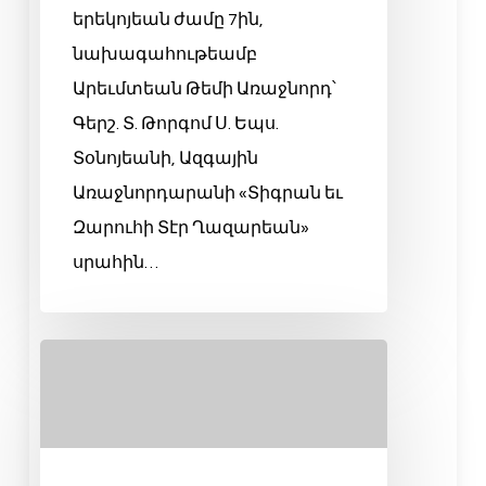
երեկոյեան ժամը 7ին,
նախագահութեամբ
Արեւմտեան Թեմի Առաջնորդ՝
Գերշ. Տ. Թորգոմ Ս. Եպս.
Տօնոյեանի, Ազգային
Առաջնորդարանի «Տիգրան եւ
Զարուհի Տէր Ղազարեան»
սրահին…