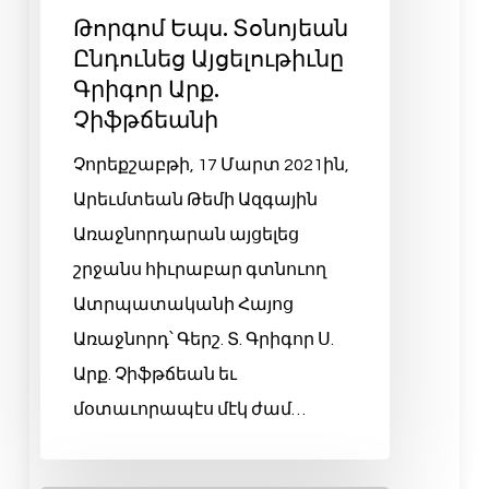
Թորգոմ Եպս. Տօնոյեան
Ընդունեց Այցելութիւնը
Գրիգոր Արք.
Չիֆթճեանի
Չորեքշաբթի, 17 Մարտ 2021ին,
Արեւմտեան Թեմի Ազգային
Առաջնորդարան այցելեց
շրջանս հիւրաբար գտնուող
Ատրպատականի Հայոց
Առաջնորդ՝ Գերշ. Տ. Գրիգոր Ս.
Արք. Չիֆթճեան եւ
մօտաւորապէս մէկ ժամ…