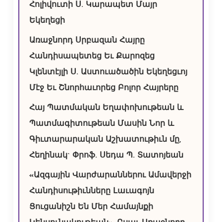
Հոլիվուտի Ս. Կարապետ Մայր
Եկեղեցի
Առաջնորդ Սրբազան Հայրը
Հանդիսապետեց Եւ Քարոզեց
Կլենտէյլի Ս. Աստուածածին Եկեղեցւոյ
Մէջ Եւ Շնորհաւորեց Բոլոր Հայրերը
Հայ Պատմական Եղափոխութեան և
Պատմագիտութեան Մասին Նոր և
Գիւտարարական Աշխատութիւն մը,
Հեղինակ` Փրոֆ. Սեդա Պ. Տատոյեան
«Ազգային Վարժարաններու Ամավերջի
Հանդիսութիւնները Լաւագոյն
Ցուցանիշն Են Մեր Համայնքի