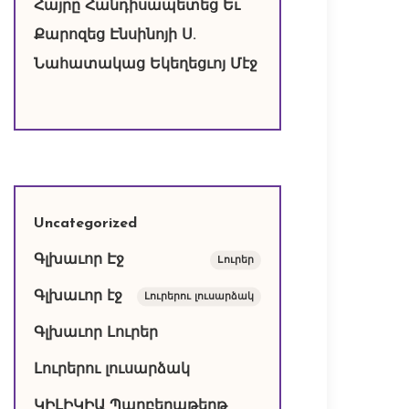
Հայրը Հանդիսապետեց Եւ
Քարոզեց Էնսինոյի Ս.
Նահատակաց Եկեղեցւոյ Մէջ
Uncategorized
Գլխաւոր Էջ
Lուրեր
Գլխաւոր էջ
Լուրերու լուսարձակ
Գլխաւոր Լուրեր
Լուրերու լուսարձակ
ԿԻԼԻԿԻԱ Պարբերաթերթ