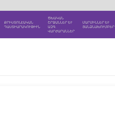
ԾԽԱԿԱՆ
ՔՐԻՍՏՈՆԷԱԿԱՆ
ՇՐՋԱՆՆԵՐ ԵՒ
ՄԱՐՄԻՆՆԵՐ ԵՒ
ԴԱՍՏԻԱՐԱԿՈՒԹԻՒՆ
ԱԶԳ.
ՅԱՆՁՆԱԽՈՒՄԲԵՐ
ՎԱՐԺԱՐԱՆՆԵՐ