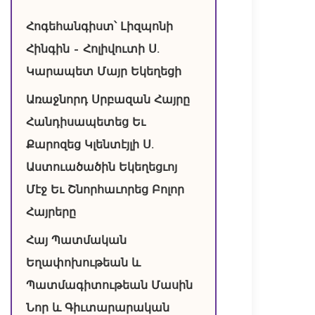
Հոգեհանգիստ՝ Լիզպոնի
Հինգին – Հոլիվուտի Ս.
Կարապետ Մայր Եկեղեցի
Առաջնորդ Սրբազան Հայրը
Հանդիսապետեց Եւ
Քարոզեց Կլենտէյլի Ս.
Աստուածածին Եկեղեցւոյ
Մէջ Եւ Շնորհաւորեց Բոլոր
Հայրերը
Հայ Պատմական
Եղափոխութեան և
Պատմագիտութեան Մասին
Նոր և Գիւտարարական