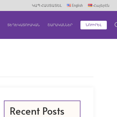
ԿԱՊ ՀԱՍՏԱՏԵԼ
English
Հայերէն
ՏԵՂԵԿԱՏՈՒԱԿԱՆ
ՇԱՐԱԿԱՆՆԵՐ
ՆՈՒԻՐԵԼ
Recent Posts