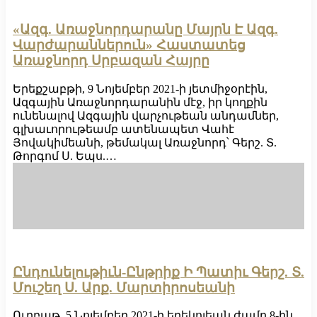
«Ազգ. Առաջնորդարանը Մայրն Է Ազգ.
Վարժարաններուն» Հաստատեց
Առաջնորդ Սրբազան Հայրը
Երեքշաբթի, 9 Նոյեմբեր 2021-ի յետմիջօրէին,
Ազգային Առաջնորդարանին մէջ, իր կողքին
ունենալով Ազգային վարչութեան անդամներ,
գլխաւորութեամբ ատենապետ Վահէ
Յովակիմեանի, թեմակալ Առաջնորդ՝ Գերշ. Տ.
Թորգոմ Ս. Եպս.…
Ընդունելութիւն-Ընթրիք Ի Պատիւ Գերշ. Տ.
Մուշեղ Ս. Արք. Մարտիրոսեանի
Ուրբաթ, 5 Նոյեմբեր 2021-ի երեկոյեան ժամը 8-ին,