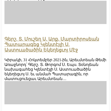
Գերշ. Տ. Մուշեղ Ս. Արք. Մարտիրոսեան
Պատարագեց Կլենտէյլի Ս.
Աստուածածին Եկեղեցւոյ Մէջ
Կիրակի, 31 Հոկտեմբեր 2021-ին, Արեւմտեան Թեմի
Առաջնորդ՝ Գերշ. Տ. Թորգոմ Ս. Եպս. Տօնոյեան
նախագահեց Կլենտէյլի Ս. Աստուածածին
եկեղեցւոյ Ս. եւ անմահ Պատարագին, որ
մատուցուեցաւ Արեւմտեան…