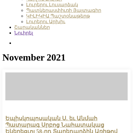
Լուրերու Լուսարձակ
Պատկերասփիւռի Յայտագիր
ԿԻԼԻԿԻԱ Պաշտօնաթերթ
Լուրերու Արխիւ
Շարականներ
Նուիրել
search
November 2021
Եպիսկոպոսական Ս. եւ Անմահ
Պատարագ Սրբոց Նահատակաց
Եկեղեցւոյ 58-րդ Տարեդարձին Առիթով