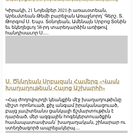
Կիրակի, 21 Նոյեմբեր 2021-ի առաւօտեան,
Արեւմտեան Թեմի բարեջան Առաջնորդ՝ Գերշ. Տ.
Թորգոմ Ս. Եպս. Տօնոյեան, Ամենայն Սրբոց Տօնին
եւ եկեղեցւոյ 58-րդ տարեդարձին առիթով
հանդիսաւոր Ս.…
Ս. Ծննդեան Սրբազան Համերգ «Վասն
Խաղաղութեան Հայոց Աշխարհի»
«Հայ ժողովուրդի կեանքին մէջ խաղաղութիւնը
միշտ որոնուած, քիչ անգամ իրականացուած,
բայց յաւիտեանս ցանկալի ճշմարտութիւն է
դարձած, մեր ազգային հոգեկերտուածքին
համապատասխան՝ խաղաղական, շինարար ու
ստեղծագործ ապրելակերպ…