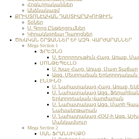
Հոգևորականներ
Անձնակազմ
ՔՐԻՍՏՈՆԷԱԿԱՆ ԴԱՍՏԻԱՐԱԿՈՒԹԻՒՆ
Տօներ
Ս. Գրոց Ընթերցումներ
Կիրակնօրեայ Դպրոցներ
ԾԽԱԿԱՆ ՇՐՋԱՆՆԵՐ ԵՒ ԱԶԳ. ՎԱՐԺԱՐԱՆՆԵՐ
Mega Section 1
ՖՐԵԶՆՕ
Ս. Երրորդութիւն Հայց. Առաք. Մա
ՄՈՆԹԵՊԵԼԼՕ
Ս. Խաչ Հայց. Առաք. Մայր Տաճար
Ազգ. Մեսրոպեան Երկրորդակա
ԷՆՍԻՆՕ
Ս. Նահատակաց Հայց. Առաք. Եկ
Ս. Նահատակաց Ազգ. Ֆերահեա
Երկրորդական Վարժարան
Ս. Նահատակաց Ազգ. Մարի Գա
Նախակրթարան
Ս. Նահատակաց ՀՕՄ-ի Ազգ. Աշխ
Մանկամսուր
Mega Section 2
ՍԱՆ ՖՐԱՆՍԻՍՔՕ