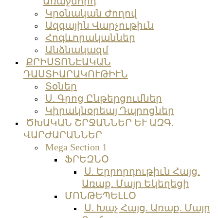
Առաջնորդ
Կրօնական Ժողով
Ազգային Վարչութիւն
Հոգևորականներ
Անձնակազմ
ՔՐԻՍՏՈՆԷԱԿԱՆ
ԴԱՍՏԻԱՐԱԿՈՒԹԻՒՆ
Տօներ
Ս. Գրոց Ընթերցումներ
Կիրակնօրեայ Դպրոցներ
ԾԽԱԿԱՆ ՇՐՋԱՆՆԵՐ ԵՒ ԱԶԳ.
ՎԱՐԺԱՐԱՆՆԵՐ
Mega Section 1
ՖՐԵԶՆՕ
Ս. Երրորդութիւն Հայց.
Առաք. Մայր Եկեղեցի
ՄՈՆԹԵՊԵԼԼՕ
Ս. Խաչ Հայց. Առաք. Մայր