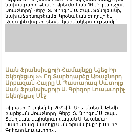
նախագահութեամբ Արեւմտեան Թեմի բարեջան
Առաջնորդ՝ Գերշ. Տ. Թորգոմ Ս. Եպս. Տօնոյեանի,
նախաձեռնութեամբ՝ Կրօնական ժողովի եւ
Ազգային վարչութեան, կազմակերպութեամբ՝…
Սան Ֆրանսիսքոյի Համայնքը Նշեց Իր
Եկեղեցւոյ 55-Րդ Տարեդարձը Առաջնորդ
Սրբազան Հայրը Ս. Պատարագ Մատոյց
Սան Ֆրանսիսքոյի Ս. Գրիգոր Լուսաւորիչ
Եկեղեցւոյ Մէջ
Կիրակի, 7 Նոյեմբեր 2021-ին, Արեւմտեան Թեմի
բարեջան Առաջնորդ՝ Գերշ. Տ. Թորգոմ Ս. Եպս.
Տօնոյեան, եպիսկոպոսական Ս. եւ անմահ
Պատարագ մատոյց Սան Ֆրանսիսքոյի Սուրբ
Գրիգոր Լուսաւորիչ…