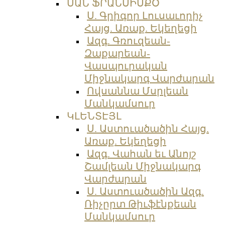
ՍԱՆ ՖՐԱՆՍԻՍՔՕ
Ս. Գրիգոր Լուսաւորիչ
Հայց. Առաք. Եկեղեցի
Ազգ. Գռուզեան-
Զաքարեան-
Վասպուրական
Միջնակարգ Վարժարան
Ովսաննա Մսրլեան
Մանկամսուր
ԿԼԵՆՏԷՅԼ
Ս. Աստուածածին Հայց.
Առաք. Եկեղեցի
Ազգ. Վահան եւ Անոյշ
Շամլեան Միջնակարգ
Վարժարան
Ս. Աստուածածին Ազգ.
Ռիչըրտ Թիւֆէնքեան
Մանկամսուր