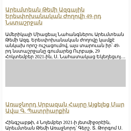
Արեւմտեան Թեմի Ազգային
Երեսփոխանական Ժողովի 49-րդ
Նստաշրջան
Ամերիկայի Միացեալ Նահանգներու Արեւմտեան
Թեմի Ազգ. Երեսփոխանական ժողովը կամքէ
անկախ որոշ ուշացումով, այս տարուան իր՝ 49-
րդ նստաշրջանը գումարեց Ուրբաթ, 29
Հոկտեմբեր 2021-ին, Ս. Նահատակաց Եկեղեցւոյ…
Առաջնորդ Սրբազան Հայրը Այցելեց Մար
Ավա Գ. Պատրիարքին
Հինգշաբթի, 4 Նոյեմբեր 2021-ի յետմիջօրէին,
Արեւմտեան Թեմի Առաջնորդ՝ Գերշ. Տ. Թորգոմ Ս.