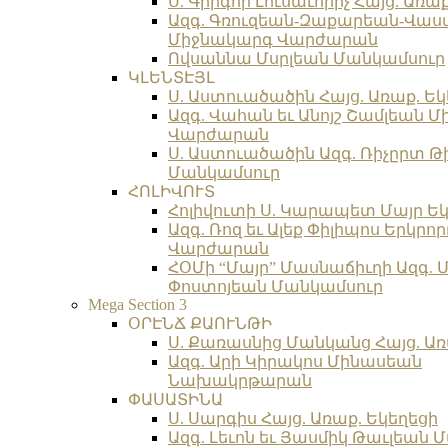
Ս. Գրիգոր Լուսաւորիչ Հայց. Առա
Ազգ. Գռուզեան-Զաքարեան-Վա
Միջնակարգ Վարժարան
Ովսաննա Մսրլեան Մանկամսուր
ԿԼԵՆՏԷՅԼ
Ս. Աստուածածին Հայց. Առաք. Եկ
Ազգ. Վահան եւ Անոյշ Շամլեան 
Վարժարան
Ս. Աստուածածին Ազգ. Ռիչըրտ Թ
Մանկամսուր
ՀՈԼԻՎՈՒՏ
Հոլիվուտի Ս. Կարապետ Մայր Եկ
Ազգ. Ռոզ եւ Ալեք Փիլիպոս Երկր
Վարժարան
ՀՕՄի “Մայր” Մասնաճիւղի Ազգ. 
Փոստոյեան Մանկամսուր
Mega Section 3
ՕՐԷՆՃ ՔԱՈՒՆԹԻ
Ս. Քառասնից Մանկանց Հայց. Առ
Ազգ. Արի Կիրակոս Մինասեան
Նախակրթարան
ՓԱՍԱՏԻՆԱ
Ս. Սարգիս Հայց. Առաք. Եկեղեցի
Ազգ. Լեւոն եւ Յասմիկ Թաւլեան