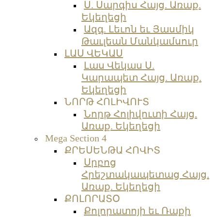
Ս. Սարգիս Հայց. Առաք.
Եկեղեցի
Ազգ. Լեւոն եւ Յասմիկ
Թաւլեան Մանկամսուր
ԼԱՍ ՎԵԿԱՍ
Լաս Վեկաս Ս.
Կարապետ Հայց. Առաք.
Եկեղեցի
ՆՈՐԹ ՀՈԼԻՎՈՒՏ
Նորթ Հոլիվուտի Հայց.
Առաք. Եկեղեցի
Mega Section 4
ՔՐԵՍԵՆԹԱ ՀՈՎԻՏ
Սրբոց
Հրեշտակապետաց Հայց.
Առաք. Եկեղեցի
ՔՈԼՈՐԱՏՕ
Քոլորատոյի եւ Ռաքի