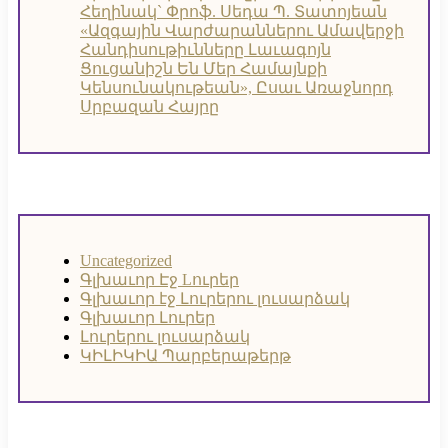
Հեղինակ` Փրոֆ. Սեդա Պ. Տատոյեան
«Ազգային Վարժարաններու Ամավերջի
Հանդիսութիւնները Լաւագոյն
Ցուցանիշն Են Մեր Համայնքի
Կենսունակութեան», Ըսաւ Առաջնորդ
Սրբազան Հայրը
Uncategorized
Գլխաւոր Էջ
Lուրեր
Գլխաւոր էջ
Լուրերու լուսարձակ
Գլխաւոր Լուրեր
Լուրերու լուսարձակ
ԿԻԼԻԿԻԱ Պարբերաթերթ