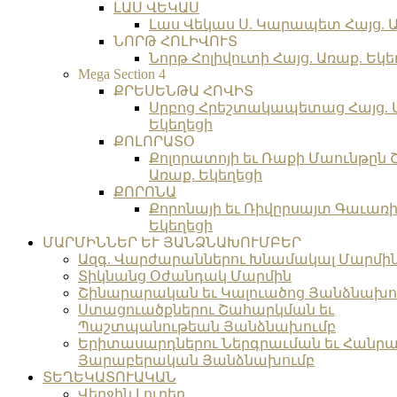
ԼԱՍ ՎԵԿԱՍ
Լաս Վեկաս Ս. Կարապետ Հայց. Ա
ՆՈՐԹ ՀՈԼԻՎՈՒՏ
Նորթ Հոլիվուտի Հայց. Առաք. Եկե
Mega Section 4
ՔՐԵՍԵՆԹԱ ՀՈՎԻՏ
Սրբոց Հրեշտակապետաց Հայց. 
Եկեղեցի
ՔՈԼՈՐԱՏՕ
Քոլորատոյի եւ Ռաքի Մաունթըն 
Առաք. Եկեղեցի
ՔՈՐՈՆԱ
Քորոնայի եւ Ռիվըրսայտ Գաւառի 
Եկեղեցի
ՄԱՐՄԻՆՆԵՐ ԵՒ ՅԱՆՁՆԱԽՈՒՄԲԵՐ
Ազգ. Վարժարաններու Խնամակալ Մարմի
Տիկնանց Օժանդակ Մարմին
Շինարարական եւ Կալուածոց Յանձնախո
Ստացուածքներու Շահարկման եւ
Պաշտպանութեան Յանձնախումբ
Երիտասարդներու Ներգրաւման եւ Հանրա
Յարաբերական Յանձնախումբ
ՏԵՂԵԿԱՏՈՒԱԿԱՆ
Վերջին Լուրեր