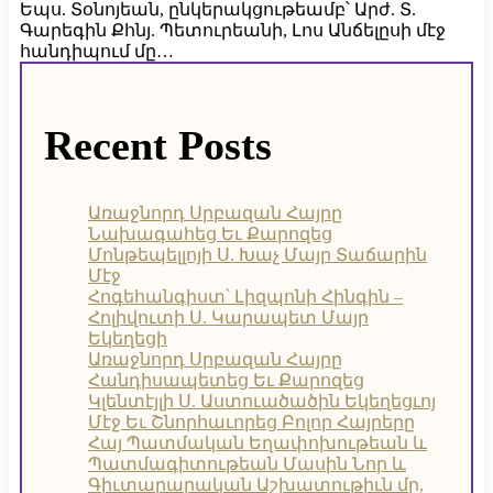
Եպս. Տօնոյեան, ընկերակցութեամբ՝ Արժ. Տ.
Գարեգին Քհնյ. Պետուրեանի, Լոս Անճելըսի մէջ
հանդիպում մը…
Recent Posts
Առաջնորդ Սրբազան Հայրը
Նախագահեց Եւ Քարոզեց
Մոնթեպելլոյի Ս. Խաչ Մայր Տաճարին
Մէջ
Հոգեհանգիստ՝ Լիզպոնի Հինգին –
Հոլիվուտի Ս. Կարապետ Մայր
Եկեղեցի
Առաջնորդ Սրբազան Հայրը
Հանդիսապետեց Եւ Քարոզեց
Կլենտէյլի Ս. Աստուածածին Եկեղեցւոյ
Մէջ Եւ Շնորհաւորեց Բոլոր Հայրերը
Հայ Պատմական Եղափոխութեան և
Պատմագիտութեան Մասին Նոր և
Գիւտարարական Աշխատութիւն մը,