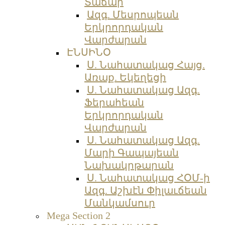
Տաճար
Ազգ. Մեսրոպեան
Երկրորդական
Վարժարան
ԷՆՍԻՆՕ
Ս. Նահատակաց Հայց.
Առաք. Եկեղեցի
Ս. Նահատակաց Ազգ.
Ֆերահեան
Երկրորդական
Վարժարան
Ս. Նահատակաց Ազգ.
Մարի Գապայեան
Նախակրթարան
Ս. Նահատակաց ՀՕՄ-ի
Ազգ. Աշխէն Փիլաւճեան
Մանկամսուր
Mega Section 2