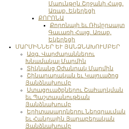
Մաունթըն Շրջանի Հայց.
Առաք. Եկեղեցի
ՔՈՐՈՆԱ
Քորոնայի եւ Ռիվըրսայտ
Գաւառի Հայց. Առաք.
Եկեղեցի
ՄԱՐՄԻՆՆԵՐ ԵՒ ՅԱՆՁՆԱԽՈՒՄԲԵՐ
Ազգ. Վարժարաններու
Խնամակալ Մարմին
Տիկնանց Օժանդակ Մարմին
Շինարարական եւ Կալուածոց
Յանձնախումբ
Ստացուածքներու Շահարկման
եւ Պաշտպանութեան
Յանձնախումբ
Երիտասարդներու Ներգրաւման
եւ Հանրային Յարաբերական
Յանձնախումբ