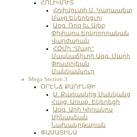
ՀՈԼԻՎՈՒՏ
Հոլիվուտի Ս. Կարապետ
Մայր Եկեղեցւոյ
Ազգ. Ռոզ եւ Ալեք
Փիլիպոս Երկրորդական
Վարժարան
ՀՕՄի “Մայր”
Մասնաճիւղի Ազգ. Մարի
Փոստոյեան
Մանկամսուր
Mega Section 3
ՕՐԷՆՃ ՔԱՈՒՆԹԻ
Ս. Քառասնից Մանկանց
Հայց. Առաք. Եկեղեցի
Ազգ. Արի Կիրակոս
Մինասեան
Նախակրթարան
ՓԱՍԱՏԻՆԱ