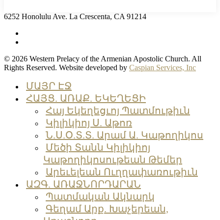
6252 Honolulu Ave. La Crescenta, CA 91214
facebook
instagram
© 2026 Western Prelacy of the Armenian Apostolic Church. All
Rights Reserved. Website developed by
Caspian Services, Inc
Close
ՄԱՅՐ ԷՋ
Menu
ՀԱՅՑ. ԱՌԱՔ. ԵԿԵՂԵՑԻ
Հայ Եկեղեցւոյ Պատմութիւն
Կիլիկիոյ Ս. Աթոռ
Ն.Ս.Օ.Տ.Տ. Արամ Ա. Կաթողիկոս
Մեծի Տանն Կիլիկիոյ
Կաթողիկոսութեան Թեմեր
Արեւելեան Ուղղափառութիւն
ԱԶԳ. ԱՌԱՋՆՈՐԴԱՐԱՆ
Պատմական Ակնարկ
Գեղամ Արք. Խաչերեան,