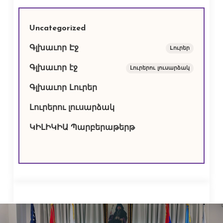
Uncategorized
Գլխաւոր Էջ
Lուրեր
Գլխաւոր էջ
Լուրերու լուսարձակ
Գլխաւոր Լուրեր
Լուրերու լուսարձակ
ԿԻԼԻԿԻԱ Պարբերաթերթ