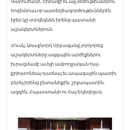
Վարուժանի, Շիրազի եւ այլ մեծութիւններու
հոգեմտաւոր աստեղծագործութիւններէն
էջեր կը սորվեցնեն իրենց պատանի
աշակերտներուն:
Հուսկ, Առաջնորդ Սրբազանը յորդորեց
աշակերտները ազգային արժէքներու
իւրացմամբ աւելի ամբողջական հայ-
քրիստոնեայ դառնալ եւ ապագային պատիւ
բերել իրենց ընտանիքին, շրջապատին,
ազգին, Հայաստանի ու Հայ Եկեղեցւոյ: