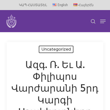
Skip
ԿԱՊ ՀԱՍՏԱՏԵԼ
English
Հայերէն
to
Men
main
search
content
Uncategorized
Ազգ. Ռ. Եւ Ա.
Փիլիպոս
Վարժարանի 5րդ
Կարգի