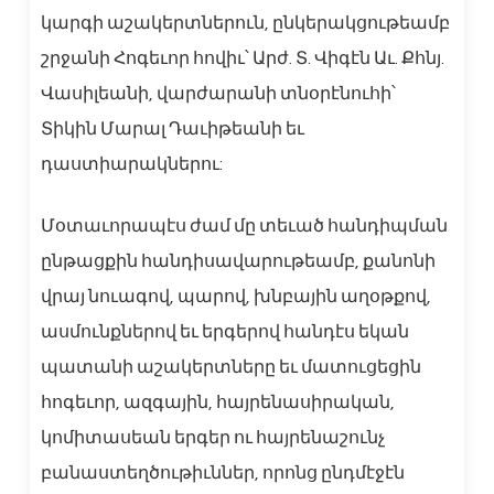
կարգի աշակերտներուն, ընկերակցութեամբ
շրջանի Հոգեւոր հովիւ՝ Արժ. Տ. Վիգէն Աւ. Քհնյ.
Վասիլեանի, վարժարանի տնօրէնուհի՝
Տիկին Մարալ Դաւիթեանի եւ
դաստիարակներու:
Մօտաւորապէս ժամ մը տեւած հանդիպման
ընթացքին հանդիսավարութեամբ, քանոնի
վրայ նուագով, պարով, խնբային աղօթքով,
ասմունքներով եւ երգերով հանդէս եկան
պատանի աշակերտները եւ մատուցեցին
հոգեւոր, ազգային, հայրենասիրական,
կոմիտասեան երգեր ու հայրենաշունչ
բանաստեղծութիւններ, որոնց ընդմէջէն