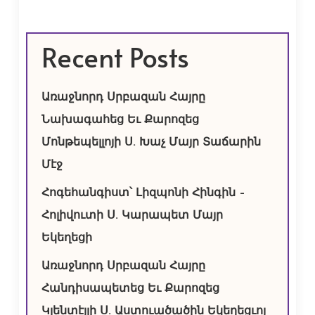
Recent Posts
Առաջնորդ Սրբազան Հայրը
Նախագահեց Եւ Քարոզեց
Մոնթեպելլոյի Ս. Խաչ Մայր Տաճարին
Մէջ
Հոգեհանգիստ՝ Լիզպոնի Հինգին –
Հոլիվուտի Ս. Կարապետ Մայր
Եկեղեցի
Առաջնորդ Սրբազան Հայրը
Հանդիսապետեց Եւ Քարոզեց
Կլենտէյլի Ս. Աստուածածին Եկեղեցւոյ