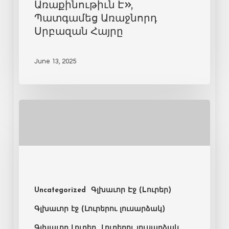
Առաքինութիւն Է»,
Պատգամեց Առաջնորդ
Սրբազան Հայրը
June 13, 2025
Uncategorized
Գլխաւոր Էջ (Lուրեր)
Գլխաւոր էջ (Լուրերու լուսարձակ)
Գլխաւոր Լուրեր
Լուրերու լուսարձակ