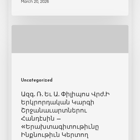
March 20, 2026
Uncategorized
Ազգ. Ռ. Եւ Ա. Փիլիպոս Վրժ.Ի
Երկրորդական Կարգի
Շրջանաւարտներու
Հանդէսին –
«Երախտագիտութիւնը
Ինքնութիւն Կերտող