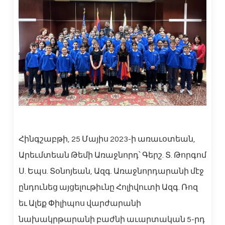
Հինգշաբթի, 25 Մայիս 2023-ի առաւօտեան,
Արեւմտեան Թեմի Առաջնորդ՝ Գերշ. Տ. Թորգոմ
Ս. Եպս. Տօնոյեան, Ազգ. Առաջնորդարանի մէջ
ընդունեց այցելութիւնը Հոլիվուտի Ազգ. Ռոզ
եւ Ալեք Փիլիպոս վարժարանի
նախակրթարանի բաժնի աւարտական 5-րդ