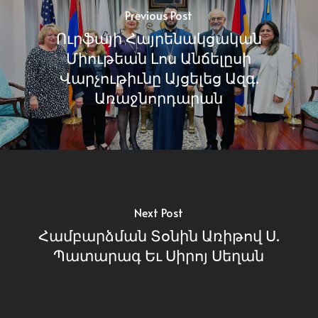
Previous Post
Ուրֆայի Հայրենակցական
Միութեան Լոս Անճելըսի
Վարչութիւնը Այցելեց Ազգ.
Առաջնորդարան
Next Post
Համբարձման Տօնին Առիթով Ս.
Պատարագ Եւ Սիրոյ Սեղան