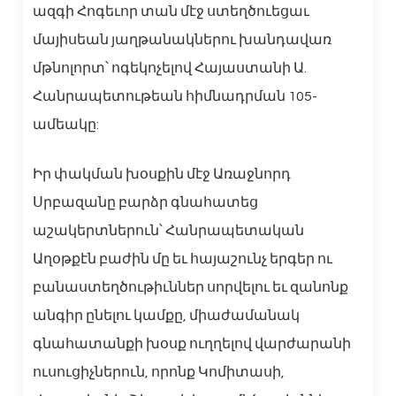
ազգի Հոգեւոր տան մէջ ստեղծուեցաւ
մայիսեան յաղթանակներու խանդավառ
մթնոլորտ՝ ոգեկոչելով Հայաստանի Ա.
Հանրապետութեան հիմնադրման 105-
ամեակը:
Իր փակման խօսքին մէջ Առաջնորդ
Սրբազանը բարձր գնահատեց
աշակերտներուն՝ Հանրապետական
Աղօթքէն բաժին մը եւ հայաշունչ երգեր ու
բանաստեղծութիւններ սորվելու եւ զանոնք
անգիր ընելու կամքը, միաժամանակ
գնահատանքի խօսք ուղղելով վարժարանի
ուսուցիչներուն, որոնք Կոմիտասի,