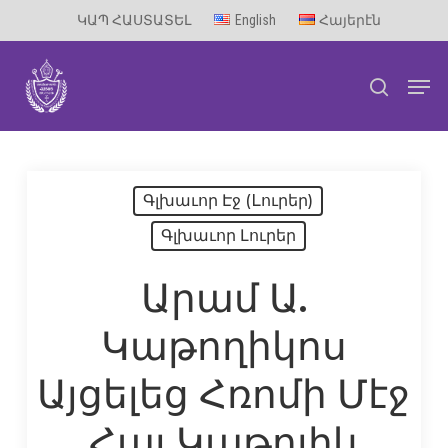
Skip
ԿԱՊ ՀԱՍՏԱՏԵԼ
English
Հայերէն
to
Men
main
search
content
Գլխաւոր Էջ (Lուրեր)
Գլխաւոր Լուրեր
Արամ Ա.
Կաթողիկոս
Այցելեց Հռոմի Մէջ
Հայ Կաթոլիկ