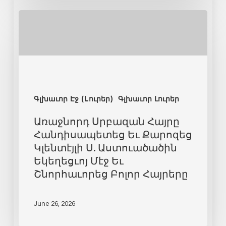
Գլխաւոր Էջ (Lուրեր)
Գլխաւոր Լուրեր
Առաջնորդ Սրբազան Հայրը
Հանդիսապետեց Եւ Քարոզեց
Կլենտէյլի Ս. Աստուածածին
Եկեղեցւոյ Մէջ Եւ
Շնորհաւորեց Բոլոր Հայրերը
June 26, 2026