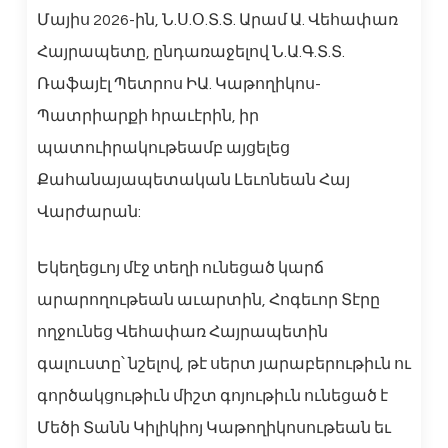
Մայիս 2026-ին, Ն.Ս.Օ.Տ.Տ. Արամ Ա. Վեհափառ
Հայրապետը, ընդառաջելով Ն.Ա.Գ.Տ.Տ.
Ռաֆայէլ Պետրոս ԻԱ. Կաթողիկոս-
Պատրիարքի հրաւէրին, իր
պատուիրակութեամբ այցելեց
Քահանայապետական Լեւոնեան Հայ
Վարժարան:
Եկեղեցւոյ մէջ տեղի ունեցած կարճ
արարողութեան աւարտին, Հոգեւոր Տէրը
ողջունեց Վեհափառ Հայրապետին
գալուստը՝ նշելով, թէ սերտ յարաբերութիւն ու
գործակցութիւն միշտ գոյութիւն ունեցած է
Մեծի Տանն Կիլիկիոյ Կաթողիկոսութեան եւ