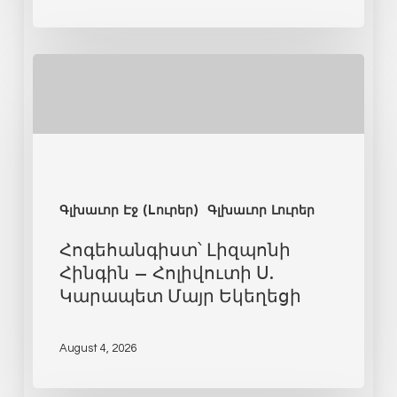
Գլխաւոր Էջ (Lուրեր)
Գլխաւոր Լուրեր
Հոգեհանգիստ՝ Լիզպոնի
Հինգին – Հոլիվուտի Ս.
Կարապետ Մայր Եկեղեցի
August 4, 2026