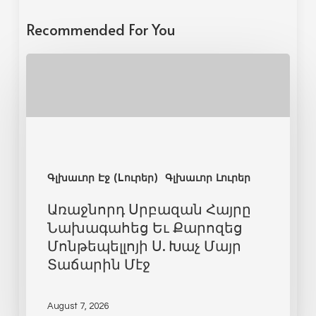
Recommended For You
Գլխաւոր Էջ (Lուրեր)
Գլխաւոր Լուրեր
Առաջնորդ Սրբազան Հայրը
Նախագահեց Եւ Քարոզեց
Մոնթեպելլոյի Ս. Խաչ Մայր
Տաճարին Մէջ
August 7, 2026