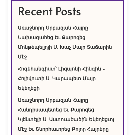
Recent Posts
Առաջնորդ Սրբազան Հայրը
Նախագահեց Եւ Քարոզեց
Մոնթեպելլոյի Ս. Խաչ Մայր Տաճարին
Մէջ
Հոգեհանգիստ՝ Լիզպոնի Հինգին –
Հոլիվուտի Ս. Կարապետ Մայր
Եկեղեցի
Առաջնորդ Սրբազան Հայրը
Հանդիսապետեց Եւ Քարոզեց
Կլենտէյլի Ս. Աստուածածին Եկեղեցւոյ
Մէջ Եւ Շնորհաւորեց Բոլոր Հայրերը