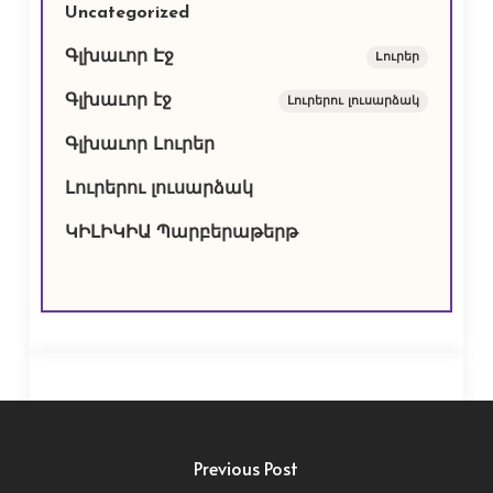
Uncategorized
Գլխաւոր Էջ
Lուրեր
Գլխաւոր էջ
Լուրերու լուսարձակ
Գլխաւոր Լուրեր
Լուրերու լուսարձակ
ԿԻԼԻԿԻԱ Պարբերաթերթ
Previous Post