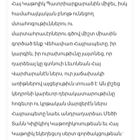
Հայ Կաթոլիկ Պատրիարքարանին միջեւ, իսկ
համահայկական բնոյթ ունեցող
մտահոգութիւններու ու
մարտահրաւէրներու գծով միշտ միասին
գործած ենք: Վեհափառ Հայրապետը, իր
կարգին, իր ուրախութիւնը յայտնեց, որ
դարձեալ կը գտնուի Լեւոնեան Հայ
Վարժարանէն ներս, ուր յաճախակի
առիթներով այցելութիւն տուած է: Ան յիշեց
կեդրոնի կարեւոր դերակատարութիւնը
հոգեւոր ու կրթական մարզերէն ներս:
Հայրապետը նաեւ անդրադարձաւ Մեծի
Տանն Կիլիկիոյ Կաթողիկոսութեան եւ Հայ
Կաթոլիկ եկեղեցւոյ սերտ գործակցութեան:`