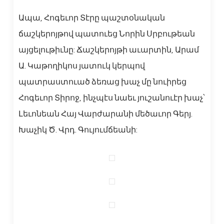
Ապա, Հոգեւոր Տէրը պաշտօնական
ճաշկերոյթով պատուեց Նորին Սրբութեան
այցելութիւնը: Ճաշկերոյթի աւարտին, Արամ
Ա. Կաթողիկոս յատուկ կերպով
պատրաստուած ձեռաց խաչ մը նուիրեց
Հոգեւոր Տիրոջ, ինչպէս նաեւ յուշանուէր խաչ՝
Լեւոնեան Հայ Վարժարանի մեծաւոր Գերյ.
Խաչիկ Ծ. Վրդ. Գույումճեանի: