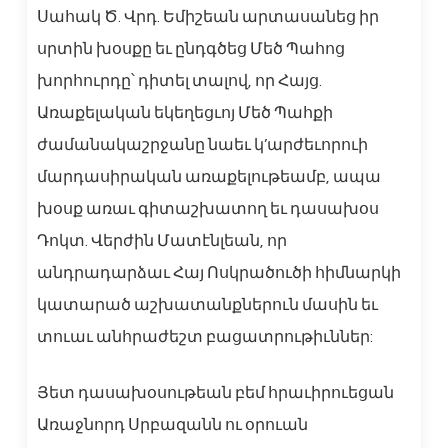
Սահակ Ծ. Վրդ. Եմիշեան արտասանեց իր
սրտին խօսքը եւ ընդգծեց Մեծ Պահոց
խորհուրդը՝ դիտել տալով, որ Հայց.
Առաքելական եկեղեցւոյ Մեծ Պահքի
ժամանակաշրջանը նաեւ կ’արժեւորուի
մարդասիրական առաքելութեամբ, ապա
խօսք առաւ գիտաշխատող եւ դասախօս
Դոկտ. Վերժին Մատէնլեան, որ
անդրադարձաւ Հայ Ոսկրածուծի հիմնարկի
կատարած աշխատանքներուն մասին եւ
տուաւ անհրաժեշտ բացատրութիւններ:
Յետ դասախօսութեան բեմ հրաւիրուեցան
Առաջնորդ Սրբազանն ու օրուան