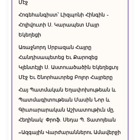
Մէջ
Հոգեհանգիստ՝ Լիզպոնի Հինգին –
Հոլիվուտի Ս. Կարապետ Մայր
Եկեղեցի
Առաջնորդ Սրբազան Հայրը
Հանդիսապետեց Եւ Քարոզեց
Կլենտէյլի Ս. Աստուածածին Եկեղեցւոյ
Մէջ Եւ Շնորհաւորեց Բոլոր Հայրերը
Հայ Պատմական Եղափոխութեան և
Պատմագիտութեան Մասին Նոր և
Գիւտարարական Աշխատութիւն մը,
Հեղինակ` Փրոֆ. Սեդա Պ. Տատոյեան
«Ազգային Վարժարաններու Ամավերջի