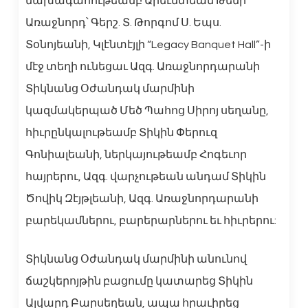
նախագահութեամբ Արեւմտեան Թեմի
Առաջնորդ՝ Գերշ. Տ. Թորգոմ Ս. Եպս.
Տօնոյեանի, Կլէնտէյլի “Legacy Banquet Hall”-ի
մէջ տեղի ունեցաւ Ազգ. Առաջնորդարանի
Տիկնանց Օժանդակ մարմինի
կազմակերպած Մեծ Պահոց Սիրոյ սեղանը,
հիւրընկալութեամբ Տիկին Փերուզ
Գոնիալեանի, ներկայութեամբ Հոգեւոր
հայրերու, Ազգ. վարչութեան անդամ Տիկին
Ծովիկ Զէյթլեանի, Ազգ. Առաջնորդարանի
բարեկամներու, բարերարներու եւ հիւրերու:
Տիկնանց Օժանդակ մարմինի անունով
ճաշկերոյթին բացումը կատարեց Տիկին
Ալվարդ Բարսեղեան, ապա հրաւիրեց