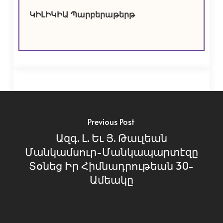
ԿԻԼԻԿԻԱ Պարբերաթերթ
Previous Post
Ազգ. Լ. Եւ Յ. Թաւլեան
Մանկամսուր-Մանկապարտէզը
Տօնեց Իր Հիմնադրութեան 30-
Ամեակը