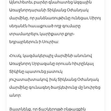
Այնուհետեւ բարձր գնահատեց Ազգային
Առաջնորդարանի Տիկնանց Օժանդակ
մարմինը, որ յանձնառութիւնը ունեցաւ Սիրոյ
սեղանէն հաւաքուած ողջ գումարը
տրամադրելու կարիքաւոր քոյր-
եղբայրներուն ի Սուրիա:
Հուսկ, կազմակերպիչ մարմինի անունով
Առաջնորդ Սրբազանը օրուան հիւրընկալ
Տիկինը պատուեց յատուկ
յուշատախտակով, իսկ Տիկնանց Օժանդակ
մարմինը գունագեղ ծաղկեփունջ մը նուիրեց
անոր:
Յայտնենք, որ ճաշկերոյթի ընթացքին