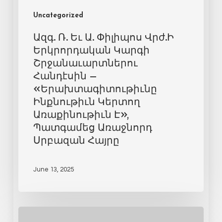
Uncategorized
Ազգ. Ռ. Եւ Ա. Փիլիպոս Վրժ.Ի
Երկրորդական Կարգի
Շրջանաւարտներու
Հանդէսին –
«Երախտագիտութիւնը
Ինքնութիւն Կերտող
Առաքինութիւն Է»,
Պատգամեց Առաջնորդ
Սրբազան Հայրը
June 13, 2025