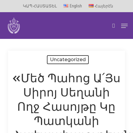
Skip
ԿԱՊ ՀԱՍՏԱՏԵԼ
English
Հայերէն
to
Men
main
search
content
Uncategorized
«Մեծ Պահոց Ա՛Յս
Սիրոյ Սեղանի
Ողջ Հասոյթը Կը
Պատկանի