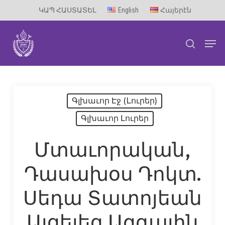
Skip
ԿԱՊ ՀԱՍՏԱՏԵԼ
English
Հայերէն
to
Men
main
search
content
Գլխաւոր Էջ (Lուրեր)
Գլխաւոր Լուրեր
Մտաւորական,
Դասախօս Դոկտ.
Սեդա Տատոյեան
Այցելեց Ազգային