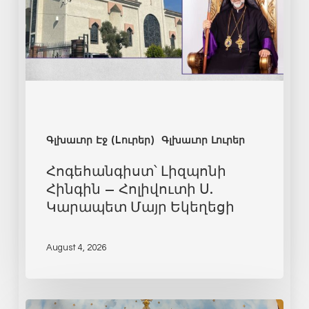
Գլխաւոր Էջ (Lուրեր)
Գլխաւոր Լուրեր
Հոգեհանգիստ՝ Լիզպոնի
Հինգին – Հոլիվուտի Ս.
Կարապետ Մայր Եկեղեցի
August 4, 2026