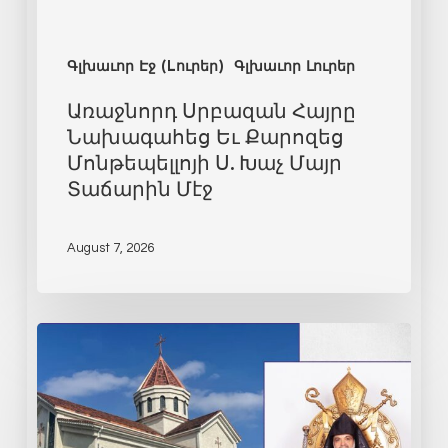
Գլխաւոր Էջ (Lուրեր)
Գլխաւոր Լուրեր
Առաջնորդ Սրբազան Հայրը
Նախագահեց Եւ Քարոզեց
Մոնթեպելլոյի Ս. Խաչ Մայր
Տաճարին Մէջ
August 7, 2026