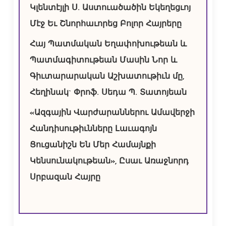
Կլենտէյլի Ս. Աստուածածին Եկեղեցւոյ
Մէջ Եւ Շնորհաւորեց Բոլոր Հայրերը
Հայ Պատմական Եղափոխութեան և
Պատմագիտութեան Մասին Նոր և
Գիւտարարական Աշխատութիւն մը,
Հեղինակ` Փրոֆ. Սեդա Պ. Տատոյեան
«Ազգային Վարժարաններու Ամավերջի
Հանդիսութիւնները Լաւագոյն
Ցուցանիշն Են Մեր Համայնքի
Կենսունակութեան», Ըսաւ Առաջնորդ
Սրբազան Հայրը