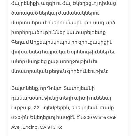
Հայրենիքի, ազգի ու Հայ Եկեղեցւոյ դիմաց
ծառացած ներկայ ժամանակներու
մարտահրաւէրներու մասին փոխադարձ
խորհրդածութիւններ կատարելէ ետք,
Գեղամ Արքեպիսկոպոս իր զրուցակիցին
փոխանցեց հայրական օրհնութիւններ եւ
անոր մաղթեց քաջառողջութիւն եւ
մտաւորական բեղուն գործունէութիւն:
Յայտնենք, որ Դոկտ. Տատոյեանի
դասախօսութիւնը տեղի պիտի ունենայ
Ուրբաթ, 22 Նոյեմբերին, երեկոյեան ժամը
6:30-ին: Եկեղեցւոյ հասցէն է՝ 5300 White Oak
Ave., Encino, CA 91316: