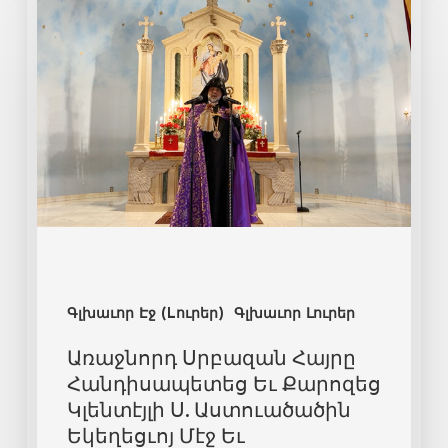
Գլխաւոր Էջ (Lուրեր)
Գլխաւոր Լուրեր
Առաջնորդ Սրբազան Հայրը
Հանդիսապետեց Եւ Քարոզեց
Կլենտէյլի Ս. Աստուածածին
Եկեղեցւոյ Մէջ Եւ