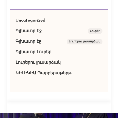
Uncategorized
Գլխաւոր Էջ
Lուրեր
Գլխաւոր էջ
Լուրերու լուսարձակ
Գլխաւոր Լուրեր
Լուրերու լուսարձակ
ԿԻԼԻԿԻԱ Պարբերաթերթ