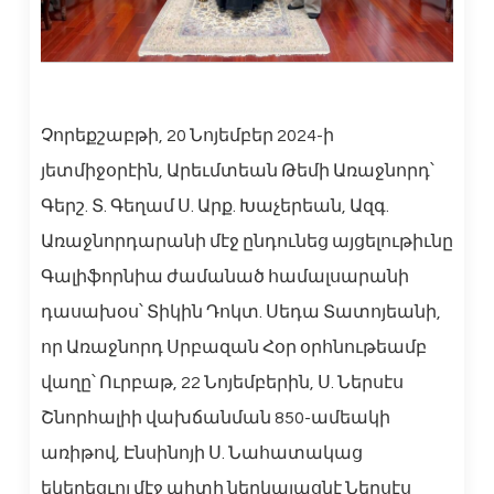
Չորեքշաբթի, 20 Նոյեմբեր 2024-ի
յետմիջօրէին, Արեւմտեան Թեմի Առաջնորդ՝
Գերշ. Տ. Գեղամ Ս. Արք. Խաչերեան, Ազգ.
Առաջնորդարանի մէջ ընդունեց այցելութիւնը
Գալիֆորնիա ժամանած համալսարանի
դասախօս՝ Տիկին Դոկտ. Սեդա Տատոյեանի,
որ Առաջնորդ Սրբազան Հօր օրհնութեամբ
վաղը՝ Ուրբաթ, 22 Նոյեմբերին, Ս. Ներսէս
Շնորհալիի վախճանման 850-ամեակի
առիթով, Էնսինոյի Ս. Նահատակաց
եկեղեցւոյ մէջ պիտի ներկայացնէ Ներսէս