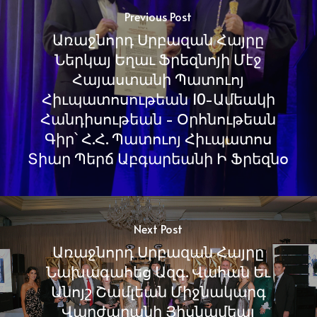
Previous Post
Առաջնորդ Սրբազան Հայրը
Ներկայ Եղաւ Ֆրեզնոյի Մէջ
Հայաստանի Պատուոյ
Հիւպատոսութեան 10-Ամեակի
Հանդիսութեան - Օրհնութեան
Գիր՝ Հ.Հ. Պատուոյ Հիւպատոս
Տիար Պերճ Աբգարեանի Ի Ֆրեզնօ
Next Post
Առաջնորդ Սրբազան Հայրը
Նախագահեց Ազգ. Վահան Եւ
Անոյշ Շամլեան Միջնակարգ
Վարժարանի Յիսնամեայ