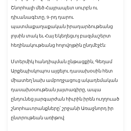
Շնորհալի մեծ Հայրապետ սուրբն ու
դիւանագէտը, 9-րդ դարու
պատմաքաղաքական իրադարձութեանց
լոյսին տակ եւ Հայ Եկեղեցւոյ բազմաշերտ
հեղինակութեանց հոլովոյթին ընդմէջէն:
Մտերմիկ հանդիպման ընթացքին, Գեղամ
Արքեպիսկոպոս այցելու դասախօսին հետ
միատեղ նախ ամբողջացուց ակադեմական
դասախօսութեան յայտագիրը, ապա
ընդունեց յարգարժան հիւրին իրեն ուղղուած
շնորհաւորանքները՝ շրջանի Առաջնորդ իր
ընտրութեան առիթով: