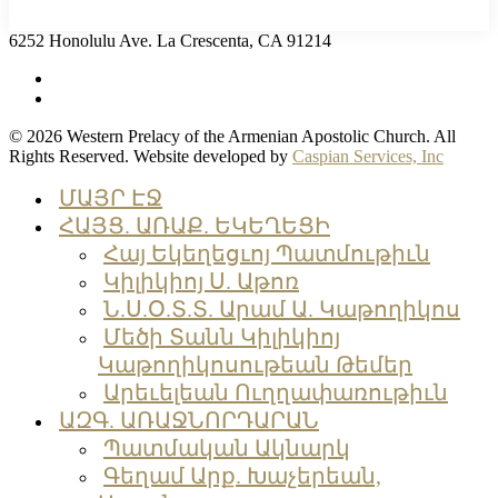
6252 Honolulu Ave. La Crescenta, CA 91214
facebook
instagram
© 2026 Western Prelacy of the Armenian Apostolic Church. All
Rights Reserved. Website developed by
Caspian Services, Inc
Close
ՄԱՅՐ ԷՋ
Menu
ՀԱՅՑ. ԱՌԱՔ. ԵԿԵՂԵՑԻ
Հայ Եկեղեցւոյ Պատմութիւն
Կիլիկիոյ Ս. Աթոռ
Ն.Ս.Օ.Տ.Տ. Արամ Ա. Կաթողիկոս
Մեծի Տանն Կիլիկիոյ
Կաթողիկոսութեան Թեմեր
Արեւելեան Ուղղափառութիւն
ԱԶԳ. ԱՌԱՋՆՈՐԴԱՐԱՆ
Պատմական Ակնարկ
Գեղամ Արք. Խաչերեան,