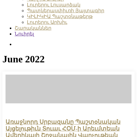
Լուրերու Լուսարձակ
Պատկերասփիւռի Յայտագիր
ԿԻԼԻԿԻԱ Պաշտօնաթերթ
Լուրերու Արխիւ
Շարականներ
Նուիրել
search
June 2022
Առաջնորդ Սրբազանը Պաշտօնական
Այցելութիւն Տուաւ ՀՕՄ-ի Արեւմտեան
Ամերիկայի Շրջանային Վարչութեան