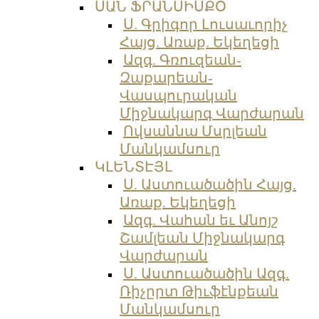
ՍԱՆ ՖՐԱՆՍԻՍՔՕ
Ս. Գրիգոր Լուսաւորիչ
Հայց. Առաք. Եկեղեցի
Ազգ. Գռուզեան-
Զաքարեան-
Վասպուրական
Միջնակարգ Վարժարան
Ովսաննա Մսրլեան
Մանկամսուր
ԿԼԵՆՏԷՅԼ
Ս. Աստուածածին Հայց.
Առաք. Եկեղեցի
Ազգ. Վահան եւ Անոյշ
Շամլեան Միջնակարգ
Վարժարան
Ս. Աստուածածին Ազգ.
Ռիչըրտ Թիւֆէնքեան
Մանկամսուր