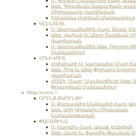
Ս. Գրիգոր Լուսաւորիչ Հայց. Առա
Ազգ. Գռուզեան-Զաքարեան-Վա
Միջնակարգ Վարժարան
Ովսաննա Մսրլեան Մանկամսուր
ԿԼԵՆՏԷՅԼ
Ս. Աստուածածին Հայց. Առաք. Եկ
Ազգ. Վահան եւ Անոյշ Շամլեան 
Վարժարան
Ս. Աստուածածին Ազգ. Ռիչըրտ Թ
Մանկամսուր
ՀՈԼԻՎՈՒՏ
Հոլիվուտի Ս. Կարապետ Մայր Եկ
Ազգ. Ռոզ եւ Ալեք Փիլիպոս Երկր
Վարժարան
ՀՕՄի “Մայր” Մասնաճիւղի Ազգ. 
Փոստոյեան Մանկամսուր
Mega Section 3
ՕՐԷՆՃ ՔԱՈՒՆԹԻ
Ս. Քառասնից Մանկանց Հայց. Առ
Ազգ. Արի Կիրակոս Մինասեան
Նախակրթարան
ՓԱՍԱՏԻՆԱ
Ս. Սարգիս Հայց. Առաք. Եկեղեցի
Ազգ. Լեւոն եւ Յասմիկ Թաւլեան