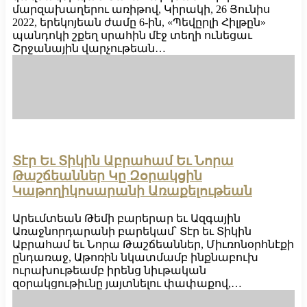
մարզախաղերու առիթով, Կիրակի, 26 Յունիս
2022, երեկոյեան ժամը 6-ին, «Պեվըրլի Հիլթըն»
պանդոկի շքեղ սրահին մէջ տեղի ունեցաւ
Շրջանային վարչութեան…
Տէր Եւ Տիկին Աբրահամ Եւ Նորա
Թաշճեաններ Կը Զօրակցին
Կաթողիկոսարանի Առաքելութեան
Արեւմտեան Թեմի բարերար եւ Ազգային
Առաջնորդարանի բարեկամ՝ Տէր եւ Տիկին
Աբրահամ եւ Նորա Թաշճեաններ, Միւռոնօրհնէքի
ընդառաջ, Աթոռին նկատմամբ ինքնաբուխ
ուրախութեամբ իրենց նիւթական
զօրակցութիւնը յայտնելու փափաքով,…