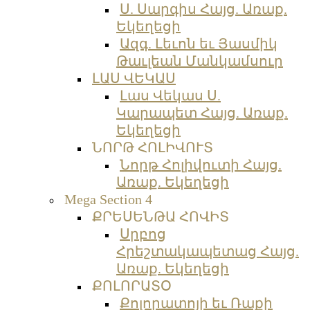
Ս. Սարգիս Հայց. Առաք.
Եկեղեցի
Ազգ. Լեւոն եւ Յասմիկ
Թաւլեան Մանկամսուր
ԼԱՍ ՎԵԿԱՍ
Լաս Վեկաս Ս.
Կարապետ Հայց. Առաք.
Եկեղեցի
ՆՈՐԹ ՀՈԼԻՎՈՒՏ
Նորթ Հոլիվուտի Հայց.
Առաք. Եկեղեցի
Mega Section 4
ՔՐԵՍԵՆԹԱ ՀՈՎԻՏ
Սրբոց
Հրեշտակապետաց Հայց.
Առաք. Եկեղեցի
ՔՈԼՈՐԱՏՕ
Քոլորատոյի եւ Ռաքի