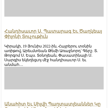
Հանդիսաւոր Ս. Պատարագ Եւ Ծաղկեայ
Փիլոնի Տուչութիւն
Կիրակի, 19 Յունիս 2022-ին, Հայրերու տօնին
առիթով, Արեւմտեան Թեմի Առաջնորդ՝ Գերշ. Տ.
Թորգոմ Ս. Եպս. Տօնոյեան, Փասատինայի Ս.
Սարգիս եկեղեցւոյ մէջ հանդիսաւոր Ս. եւ
անմահ…
Անահիտ Եւ Սիլվի Պաղտատլեաններ Կը