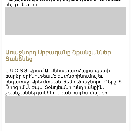
ին, գունաւոր…
Առաջնորդ Սրբազանը Շքանշաններ
Յանձնեց
Ն.Ս.Օ.Տ.Տ. Արամ Ա. Վեհափառ Հայրապետի
բարձր օրհնութեամբ եւ տնօրինումով եւ
ընդառաջ՝ Արեւմտեան Թեմի Առաջնորդ՝ Գերշ. Տ.
Թորգոմ Ս. Եպս. Տօնոյեանի խնդրանքին,
շքանշաններ յանձնուեցան հայ համայնքի…