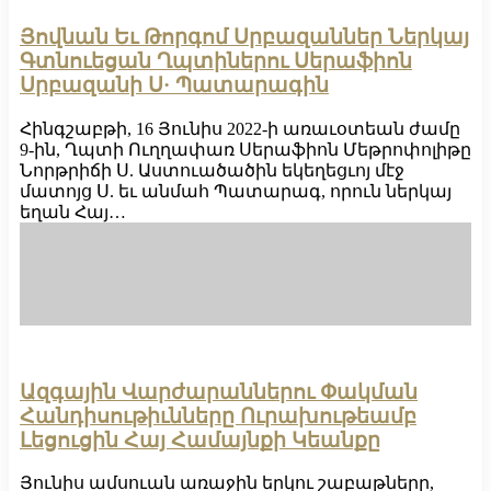
Յովնան Եւ Թորգոմ Սրբազաններ Ներկայ
Գտնուեցան Ղպտիներու Սերաֆիոն
Սրբազանի Ս· Պատարագին
Հինգշաբթի, 16 Յունիս 2022-ի առաւօտեան ժամը
9-ին, Ղպտի Ուղղափառ Սերաֆիոն Մեթրոփոլիթը
Նորթրիճի Ս. Աստուածածին եկեղեցւոյ մէջ
մատոյց Ս. եւ անմահ Պատարագ, որուն ներկայ
եղան Հայ…
Ազգային Վարժարաններու Փակման
Հանդիսութիւնները Ուրախութեամբ
Լեցուցին Հայ Համայնքի Կեանքը
Յունիս ամսուան առաջին երկու շաբաթները,