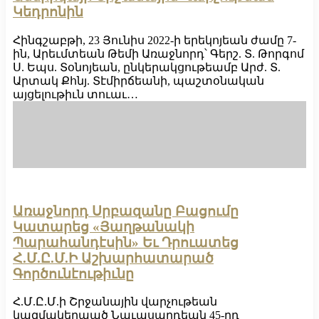
Կեդրոնին
Հինգշաբթի, 23 Յունիս 2022-ի երեկոյեան ժամը 7-
ին, Արեւմտեան Թեմի Առաջնորդ՝ Գերշ. Տ. Թորգոմ
Ս. Եպս. Տօնոյեան, ընկերակցութեամբ Արժ. Տ.
Արտակ Քհնյ. Տէմիրճեանի, պաշտօնական
այցելութիւն տուաւ…
Առաջնորդ Սրբազանը Բացումը
Կատարեց «Յաղթանակի
Պարահանդէսին» Եւ Դրուատեց
Հ.Մ.Ը.Մ.Ի Աշխարհատարած
Գործունէութիւնը
Հ.Մ.Ը.Մ.ի Շրջանային վարչութեան
կազմակերպած Նաւասարդեան 45-րդ