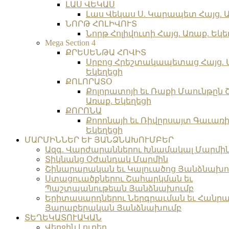
ԼԱՍ ՎԵԿԱՍ
Լաս Վեկաս Ս. Կարապետ Հայց. Ա
ՆՈՐԹ ՀՈԼԻՎՈՒՏ
Նորթ Հոլիվուտի Հայց. Առաք. Եկե
Mega Section 4
ՔՐԵՍԵՆԹԱ ՀՈՎԻՏ
Սրբոց Հրեշտակապետաց Հայց. 
Եկեղեցի
ՔՈԼՈՐԱՏՕ
Քոլորատոյի եւ Ռաքի Մաունթըն 
Առաք. Եկեղեցի
ՔՈՐՈՆԱ
Քորոնայի եւ Ռիվըրսայտ Գաւառի 
Եկեղեցի
ՄԱՐՄԻՆՆԵՐ ԵՒ ՅԱՆՁՆԱԽՈՒՄԲԵՐ
Ազգ. Վարժարաններու Խնամակալ Մարմի
Տիկնանց Օժանդակ Մարմին
Շինարարական եւ Կալուածոց Յանձնախո
Ստացուածքներու Շահարկման եւ
Պաշտպանութեան Յանձնախումբ
Երիտասարդներու Ներգրաւման եւ Հանրա
Յարաբերական Յանձնախումբ
ՏԵՂԵԿԱՏՈՒԱԿԱՆ
Վերջին Լուրեր