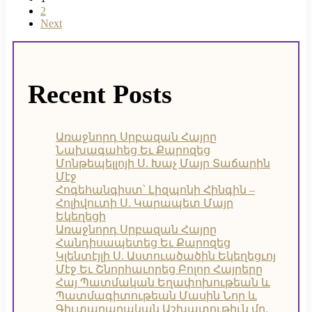
2
Next
Recent Posts
Առաջնորդ Սրբազան Հայրը
Նախագահեց Եւ Քարոզեց
Մոնթեպելլոյի Ս. Խաչ Մայր Տաճարին
Մէջ
Հոգեհանգիստ՝ Լիզպոնի Հինգին –
Հոլիվուտի Ս. Կարապետ Մայր
Եկեղեցի
Առաջնորդ Սրբազան Հայրը
Հանդիսապետեց Եւ Քարոզեց
Կլենտէյլի Ս. Աստուածածին Եկեղեցւոյ
Մէջ Եւ Շնորհաւորեց Բոլոր Հայրերը
Հայ Պատմական Եղափոխութեան և
Պատմագիտութեան Մասին Նոր և
Գիւտարարական Աշխատութիւն մը,