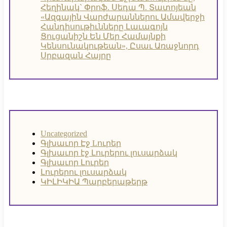
Հեղինակ` Փրոֆ. Սեդա Պ. Տատոյեան
«Ազգային Վարժարաններու Ամավերջի
Հանդիսութիւնները Լաւագոյն
Ցուցանիշն Են Մեր Համայնքի
Կենսունակութեան», Ըսաւ Առաջնորդ
Սրբազան Հայրը
Uncategorized
Գլխաւոր Էջ
Lուրեր
Գլխաւոր էջ
Լուրերու լուսարձակ
Գլխաւոր Լուրեր
Լուրերու լուսարձակ
ԿԻԼԻԿԻԱ Պարբերաթերթ