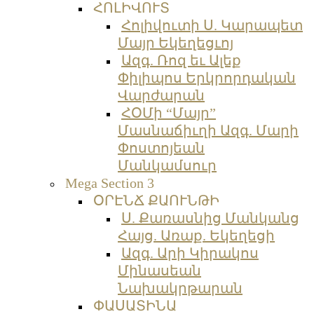
ՀՈԼԻՎՈՒՏ
Հոլիվուտի Ս. Կարապետ
Մայր Եկեղեցւոյ
Ազգ. Ռոզ եւ Ալեք
Փիլիպոս Երկրորդական
Վարժարան
ՀՕՄի “Մայր”
Մասնաճիւղի Ազգ. Մարի
Փոստոյեան
Մանկամսուր
Mega Section 3
ՕՐԷՆՃ ՔԱՈՒՆԹԻ
Ս. Քառասնից Մանկանց
Հայց. Առաք. Եկեղեցի
Ազգ. Արի Կիրակոս
Մինասեան
Նախակրթարան
ՓԱՍԱՏԻՆԱ