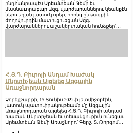
ընդհանրապէս Արեւմտեան Թեմի եւ
մասնաւորաբար Ազգ. վարժարաններու կեանքէն
ներս եղան յատուկ օրեր, որոնց ընթացքին
ժողովուրդին մատուցուեցան Ազգ.
վարժարաններու աշակերտական հունձքեր՝…
Հ.Յ.Դ. Բիւրոյի Անդամ Խաժակ
Մկրտիչեան Այցելեց Ազգային
Առաջնորդարան
Չորեքշաբթի, 15 Յունիս 2022-ի յետմիջօրէին,
յատուկ պատուիրակութեամբ մը Ազգային
Առաջնորդարան այցելեց Հ.Յ.Դ. Բիւրոյի անդամ
Խաժակ Մկրտիչեան եւ տեսակցութիւն ունեցաւ
Արեւմտեան Թեմի Առաջնորդ՝ Գերշ. Տ. Թորգոմ…
1