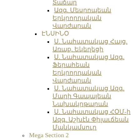
Տաճար
Ազգ. Մեսրոպեան
Երկրորդական
Վարժարան
ԷՆՍԻՆՕ
Ս. Նահատակաց Հայց.
Առաք. Եկեղեցի
Ս. Նահատակաց Ազգ.
Ֆերահեան
Երկրորդական
Վարժարան
Ս. Նահատակաց Ազգ.
Մարի Գապայեան
Նախակրթարան
Ս. Նահատակաց ՀՕՄ-ի
Ազգ. Աշխէն Փիլաւճեան
Մանկամսուր
Mega Section 2