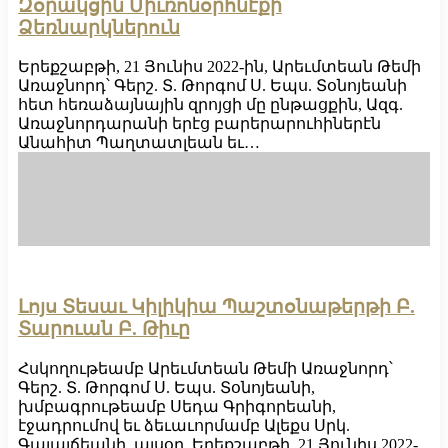
Զօրակցին Միւռոնօրհնէքի
Ձեռնարկներուն
Երեքշաբթի, 21 Յունիս 2022-ին, Արեւմտեան Թեմի
Առաջնորդ՝ Գերշ. Տ. Թորգոմ Ս. Եպս. Տօնոյեանի
հետ հեռաձայնային զրոյցի մը ընթացքին, Ազգ.
Առաջնորդարանի երէց բարերարուհիներէն
Անահիտ Պաղտատլեան եւ…
Լոյս Տեսաւ Կիլիկիա Պաշտօնաթերթի Բ.
Տարուան Բ. Թիւը
Հսկողութեամբ Արեւմտեան Թեմի Առաջնորդ՝
Գերշ. Տ. Թորգոմ Ս. Եպս. Տօնոյեանի,
խմբագրութեամբ Սեդա Գրիգորեանի,
էջադրումով եւ ձեւաւորմամբ Ալեքս Սրկ.
Գալայճեանի, այսօր, Երեքշաբթի, 21 Յունիս 2022-