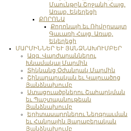
Մաունթըն Շրջանի Հայց.
Առաք. Եկեղեցի
ՔՈՐՈՆԱ
Քորոնայի եւ Ռիվըրսայտ
Գաւառի Հայց. Առաք.
Եկեղեցի
ՄԱՐՄԻՆՆԵՐ ԵՒ ՅԱՆՁՆԱԽՈՒՄԲԵՐ
Ազգ. Վարժարաններու
Խնամակալ Մարմին
Տիկնանց Օժանդակ Մարմին
Շինարարական եւ Կալուածոց
Յանձնախումբ
Ստացուածքներու Շահարկման
եւ Պաշտպանութեան
Յանձնախումբ
Երիտասարդներու Ներգրաւման
եւ Հանրային Յարաբերական
Յանձնախումբ