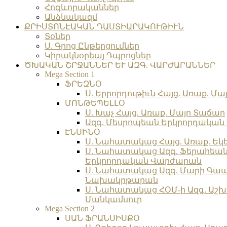
Հոգևորականներ
Անձնակազմ
ՔՐԻՍՏՈՆԷԱԿԱՆ ԴԱՍՏԻԱՐԱԿՈՒԹԻՒՆ
Տօներ
Ս. Գրոց Ընթերցումներ
Կիրակնօրեայ Դպրոցներ
ԾԽԱԿԱՆ ՇՐՋԱՆՆԵՐ ԵՒ ԱԶԳ. ՎԱՐԺԱՐԱՆՆԵՐ
Mega Section 1
ՖՐԵԶՆՕ
Ս. Երրորդութիւն Հայց. Առաք. Մա
ՄՈՆԹԵՊԵԼԼՕ
Ս. Խաչ Հայց. Առաք. Մայր Տաճար
Ազգ. Մեսրոպեան Երկրորդակա
ԷՆՍԻՆՕ
Ս. Նահատակաց Հայց. Առաք. Եկ
Ս. Նահատակաց Ազգ. Ֆերահեա
Երկրորդական Վարժարան
Ս. Նահատակաց Ազգ. Մարի Գա
Նախակրթարան
Ս. Նահատակաց ՀՕՄ-ի Ազգ. Աշխ
Մանկամսուր
Mega Section 2
ՍԱՆ ՖՐԱՆՍԻՍՔՕ