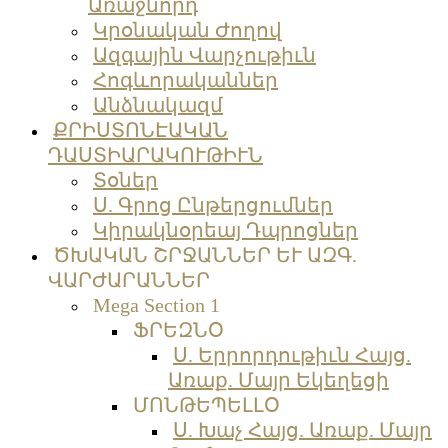
Առաջնորդ
Կրօնական Ժողով
Ազգային Վարչութիւն
Հոգևորականներ
Անձնակազմ
ՔՐԻՍՏՈՆԷԱԿԱՆ
ԴԱՍՏԻԱՐԱԿՈՒԹԻՒՆ
Տօներ
Ս. Գրոց Ընթերցումներ
Կիրակնօրեայ Դպրոցներ
ԾԽԱԿԱՆ ՇՐՋԱՆՆԵՐ ԵՒ ԱԶԳ.
ՎԱՐԺԱՐԱՆՆԵՐ
Mega Section 1
ՖՐԵԶՆՕ
Ս. Երրորդութիւն Հայց.
Առաք. Մայր Եկեղեցի
ՄՈՆԹԵՊԵԼԼՕ
Ս. Խաչ Հայց. Առաք. Մայր