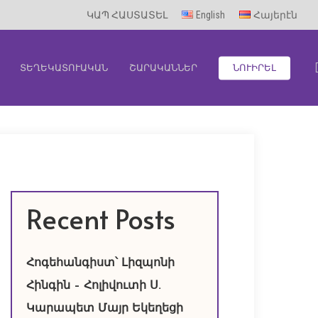
ԿԱՊ ՀԱՍՏԱՏԵԼ
English
Հայերէն
ՏԵՂԵԿԱՏՈՒԱԿԱՆ
ՇԱՐԱԿԱՆՆԵՐ
ՆՈՒԻՐԵԼ
Recent Posts
Հոգեհանգիստ՝ Լիզպոնի
Հինգին – Հոլիվուտի Ս.
Կարապետ Մայր Եկեղեցի