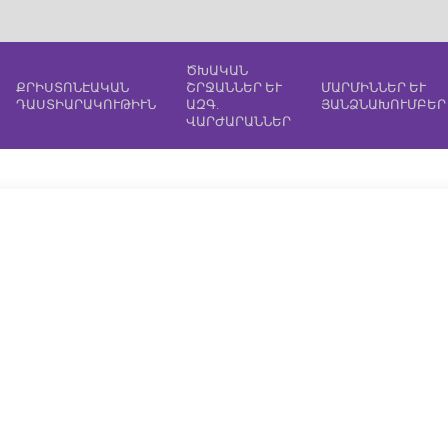
ԾԽԱԿԱՆ
ՔՐԻՍՏՈՆԷԱԿԱՆ
ՇՐՋԱՆՆԵՐ ԵՒ
ՄԱՐՄԻՆՆԵՐ ԵՒ
ԴԱՍՏԻԱՐԱԿՈՒԹԻՒՆ
ԱԶԳ.
ՅԱՆՁՆԱԽՈՒՄԲԵՐ
ՎԱՐԺԱՐԱՆՆԵՐ