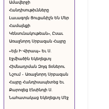
Ամավերջի
Հանդիսութիւնները
Լաւագոյն Ցուցանիշն Են Մեր
Համայնքի
Կենսունակութեան», Ըսաւ
Առաջնորդ Սրբազան Հայրը
«Ելն Ի Վիրապ» Եւ Ս.
Էջմիածին Եկեղեցւոյ
Հիմնադրման Զոյգ Տօներու
Նշում – Առաջնորդ Սրբազան
Հայրը Հանդիսապետեց Եւ
Քարոզեց Էնսինոյի Ս.
Նահատակաց Եկեղեցւոյ Մէջ