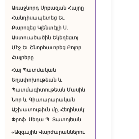
Առաջնորդ Սրբազան Հայրը
Հանդիսապետեց Եւ
Քարոզեց Կլենտէյլի Ս.
Աստուածածին Եկեղեցւոյ
Մէջ Եւ Շնորհաւորեց Բոլոր
Հայրերը
Հայ Պատմական
Եղափոխութեան և
Պատմագիտութեան Մասին
Նոր և Գիւտարարական
Աշխատութիւն մը, Հեղինակ`
Փրոֆ. Սեդա Պ. Տատոյեան
«Ազգային Վարժարաններու